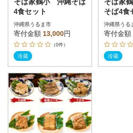
そば家鶴小 沖縄そば
そば家鶴
4食セット
そば4食
沖縄県うるま市
沖縄県うる
寄付金額
13,000
円
寄付金額
（0件）
冷蔵
冷蔵