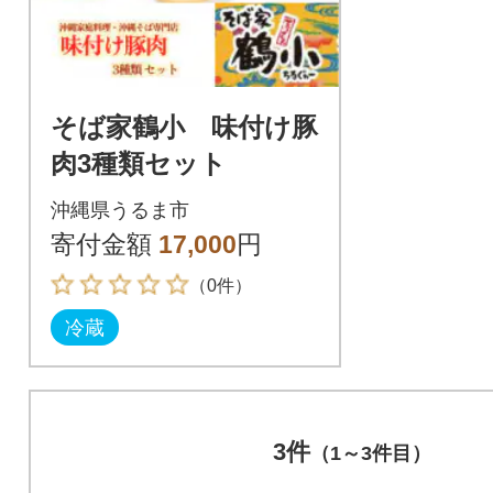
そば家鶴小 味付け豚
肉3種類セット
沖縄県うるま市
寄付金額
17,000
円
（0件）
冷蔵
3件
（1～3件目）