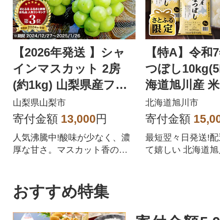
【2026年発送 】シャ
【特A】令和
インマスカット 2房
つぼし10kg(5
(約1kg) 山梨県産フル
海道旭川産 米
ーツ 人気のぶどう
【さとふる限定
山梨県山梨市
北海道旭川市
57
寄付金額
13,000
円
寄付金額
15,0
人気沸騰中!酸味が少なく、濃
最短翌々日発送!
厚な甘さ。マスカット香の芳
て嬉しい 北海道
醇な香りが特徴のシャインマ
ぼしをぜひご賞味
スカット。シャインマスカッ
トを中心にぶどうをたくさん
おすすめ特集
作っている農家が自信を持っ
てお届けします。