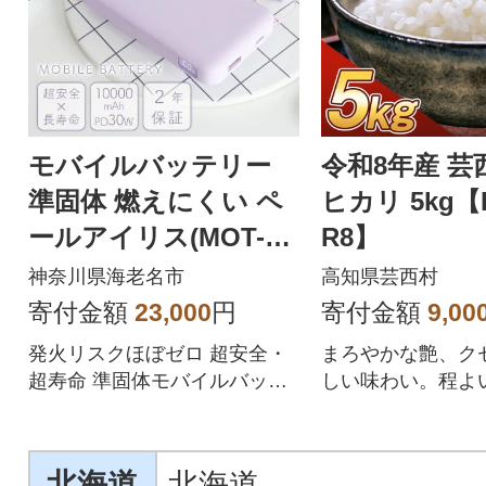
モバイルバッテリー
令和8年産 芸
準固体 燃えにくい ペ
ヒカリ 5kg【K
ールアイリス(MOT-M
R8】
BSS10002-PU)
神奈川県海老名市
高知県芸西村
寄付金額
23,000
円
寄付金額
9,00
発火リスクほぼゼロ 超安全・
まろやかな艶、ク
超寿命 準固体モバイルバッテ
しい味わい。程よ
リー 10000mAh PD30W
粒感、噛めば噛む
る芸西米。
北海道
北海道