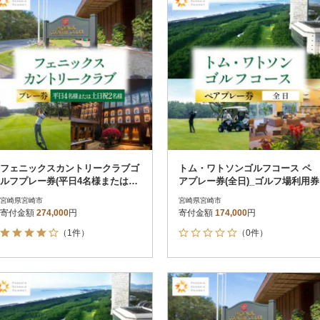
決済方法
解除
レビュー評価順
12
PayPay
寄付金額が高い順
クレジットカード決済
寄付金額が低い順
Amazon Pay
楽天ペイ
メルペイ
コンビニ支払い
ソフトバンクまとめて支払い
au PAY（auかんたん決済）
d払い
金融機関(Pay-easy決済)
フェニックスカントリークラブゴ
トム・ワトソンゴルフコース ペ
ルフプレー券(平日4名様または土
アプレー券(全日)_ゴルフ場利用券
日祝2名様)_ゴルフ場利用券
宮崎県宮崎市
宮崎県宮崎市
寄付金額
274,000
円
寄付金額
174,000
円
解除
結果を見る（
19
件
（1件）
（0件）