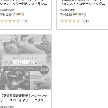
シャン・タワー館内レストラン利
フォレスト・コテージ ドッグフ
用券(5,000円分)_お食事券
レンドリールーム宿泊券
宮崎県宮崎市
宮崎県宮崎市
寄付金額
17,000
円
寄付金額
203,000
円
（0件）
（0件）
受付期間外
【発送月固定定期便】バンヤンツ
リー・スパ イヤリー・エクスペ
リエンス 全4回
宮崎県宮崎市