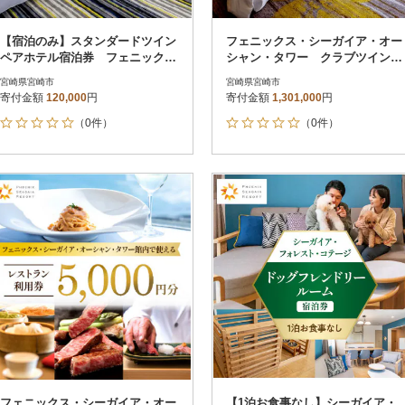
【宿泊のみ】スタンダードツイン
フェニックス・シーガイア・オー
ペアホテル宿泊券 フェニック
シャン・タワー クラブツイン・
ス・シーガイア・オーシャン・タ
グランドペアホテル宿泊券5枚セ
宮崎県宮崎市
宮崎県宮崎市
ワー_温泉
ット_温泉
寄付金額
120,000
円
寄付金額
1,301,000
円
（0件）
（0件）
フェニックス・シーガイア・オー
【1泊お食事なし】シーガイア・