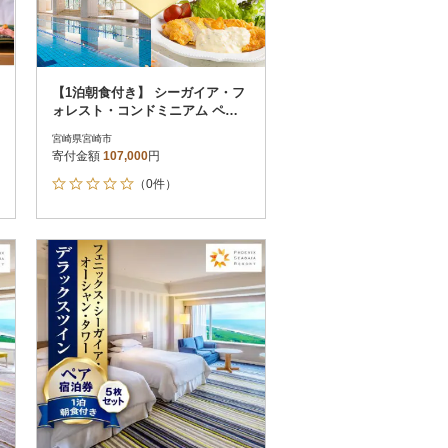
【1泊朝食付き】 シーガイア・フ
ォレスト・コンドミニアム ペア
宿泊券 和洋室
宮崎県宮崎市
寄付金額
107,000
円
（0件）