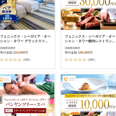
フェニックス・シーガイア・オー
フェニックス・シーガイア・オー
シャン・タワー デラックスツイ
シャン・タワー館内レストラン利
ンペアホテル宿泊券(1泊2食付き)_
用券(30,000円分)_お食事券
宮崎県宮崎市
宮崎県宮崎市
温泉
寄付金額
224,000
円
寄付金額
100,000
円
（0件）
（0件）