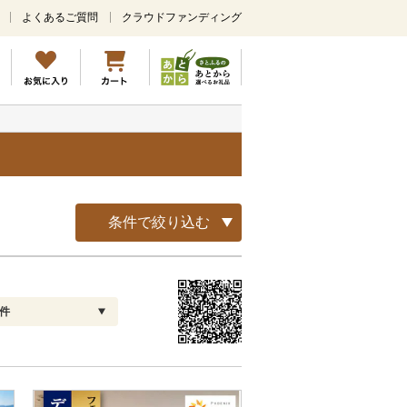
よくあるご質問
クラウドファンディング
メ
イ
ン
コ
ン
テ
ン
ツ
に
ス
キ
条件で絞り込む
ッ
プ
0件
配送指定
解除
お届け日時指定可
お届け時間帯指定可
発送される月指定可