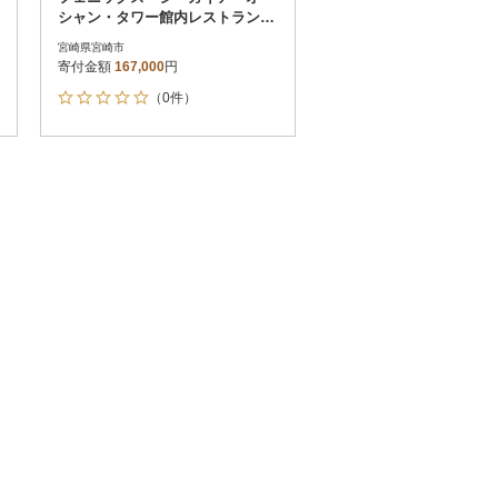
シャン・タワー館内レストラン利
用券(50,000円分)_お食事券
宮崎県宮崎市
寄付金額
167,000
円
（0件）