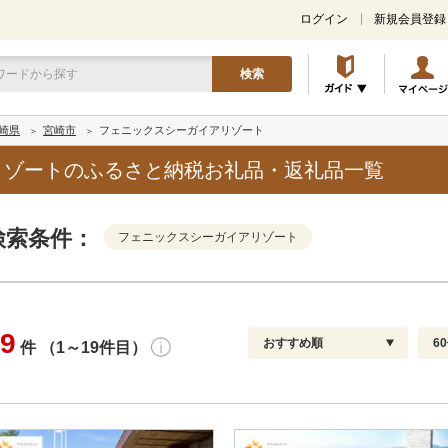
ログイン
新規会員登録
検索
崎県
宮崎市
フェニックスシーガイアリゾート
リゾートのふるさと納税お礼品・返礼品一覧
検索条件：
フェニックスシーガイアリゾート
9
おすすめ順
6
件 （1～19件目）
寄付金額
解除
発送種別
解除
通常
おすすめ順
30
円～
冷蔵便
新着順
60
円
冷凍便
レビュー件数順
90