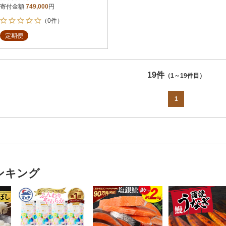
寄付金額
749,000
円
（0件）
定期便
19件
（1～19件目）
1
ンキング