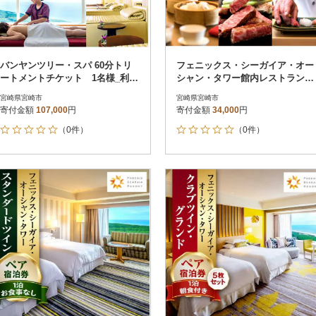
バンヤンツリー・スパ 60分トリ
フェニックス・シーガイア・オー
ートメントチケット 1名様_利用
シャン・タワー館内レストラン利
券_体験_チケット_エステ
用券(10,000円分)_お食事券
宮崎県宮崎市
宮崎県宮崎市
寄付金額
107,000
円
寄付金額
34,000
円
（0件）
（0件）