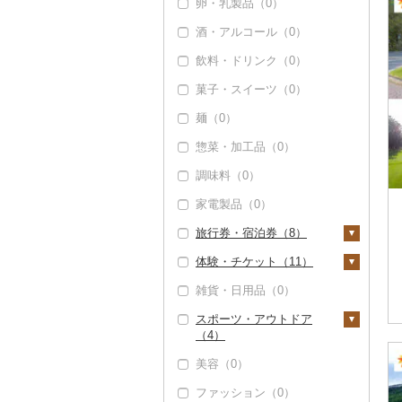
卵・乳製品（0）
酒・アルコール（0）
飲料・ドリンク（0）
菓子・スイーツ（0）
麺（0）
惣菜・加工品（0）
調味料（0）
家電製品（0）
旅行券・宿泊券（8）
体験・チケット（11）
旅行券（0）
雑貨・日用品（0）
宿泊券（8）
PayPay商品券（0）
スポーツ・アウトドア
食事券（5）
（4）
温泉・サウナ・スパ利
美容（0）
用券（0）
ゴルフ（4）
ファッション（0）
水族館（0）
ゴルフボール（0）
釣り（0）