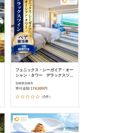
0
その他
解除
さとふる限定のお礼品
定期便
さとふるアプリdeワンストップ申請
対象
フェニックス・シーガイア・オー
シャン・タワー デラックスツイ
ンペアホテル宿泊券_温泉
宮崎県宮崎市
寄付金額
174,000
円
）
（0件）