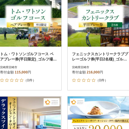
トム・ワトソンゴルフコース ペ
フェニックスカントリークラブプ
アプレー券(平日限定)_ゴルフ場利
レーゴルフ券(平日2名様)_ゴルフ
用券
場利用券
宮崎県宮崎市
宮崎県宮崎市
寄付金額
115,000
円
寄付金額
216,000
円
（0件）
（0件）