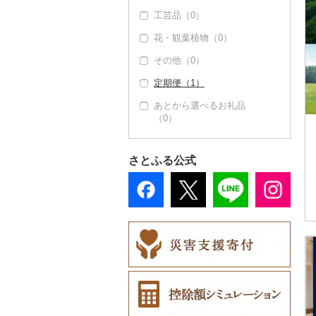
工芸品（0）
動物園（0）
ゴルフクラブ（0）
サイクリング（0）
花・観葉植物（0）
釣り（0）
ゴルフウェア（0）
アウトドア・キャンプ
（0）
その他（0）
ダイビング（0）
その他ゴルフ（4）
その他スポーツ（0）
定期便（1）
スキーチケット・リフ
ト券（0）
あとから選べるお礼品
（0）
ゴルフプレー券（4）
GDOふるさとゴルフ
花火大会チケット
プレークーポン（0）
（0）
さとふる公式
その他のゴルフプレー
カタログギフト（0）
券（4）
その他体験・チケット
（2）