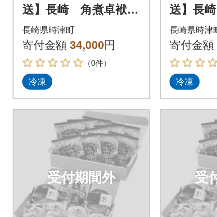
送】長崎 角煮卓袱
送】長崎
(しっぽく)詰合せ
(しっぽ
長崎県時津町
長崎県時津
寄付金額
34,000
円
寄付金額
（0件）
冷凍
冷凍
受付期間外
受