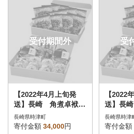
受付期間外
受
【2022年4月上旬発
【2022
送】長崎 角煮卓袱
送】長崎
(しっぽく)詰合せ
(しっぽ
長崎県時津町
長崎県時津
寄付金額
34,000
円
寄付金額