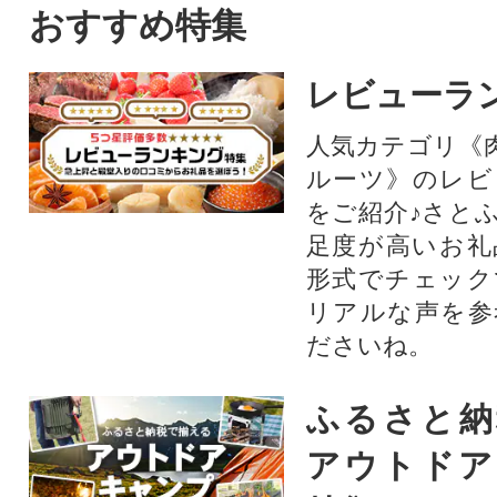
トを中心にぶどうをたくさん
おすすめ特集
作っている農家が自信を持っ
てお届けします。
レビューラ
人気カテゴリ《
ルーツ》のレビ
をご紹介♪さと
足度が高いお礼
形式でチェック
リアルな声を参
ださいね。
ふるさと納
アウトドア