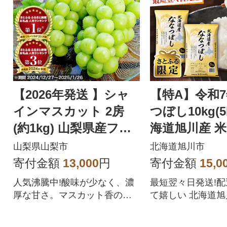
【2026年発送 】シャ
【特A】令和
インマスカット 2房
つぼし10kg(5
(約1kg) 山梨県産フル
海道旭川産 米
ーツ 人気のぶどう
【さとふる限定
山梨県山梨市
北海道旭川市
57
寄付金額
13,000
円
寄付金額
15,0
人気沸騰中!酸味が少なく、濃
最短翌々日発送!
厚な甘さ。マスカット香の芳
て嬉しい 北海道
醇な香りが特徴のシャインマ
ぼしをぜひご賞味
スカット。シャインマスカッ