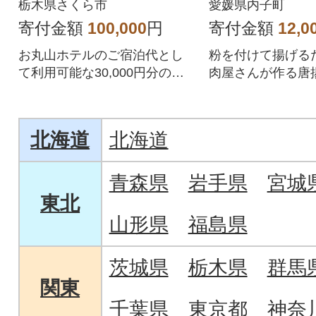
4袋)
栃木県さくら市
愛媛県内子町
寄付金額
100,000
円
寄付金額
12,0
お丸山ホテルのご宿泊代とし
粉を付けて揚げる
て利用可能な30,000円分の宿
肉屋さんが作る唐
泊券です。
にご家庭の食卓に
北海道
北海道
青森県
岩手県
宮城
東北
山形県
福島県
茨城県
栃木県
群馬
関東
千葉県
東京都
神奈