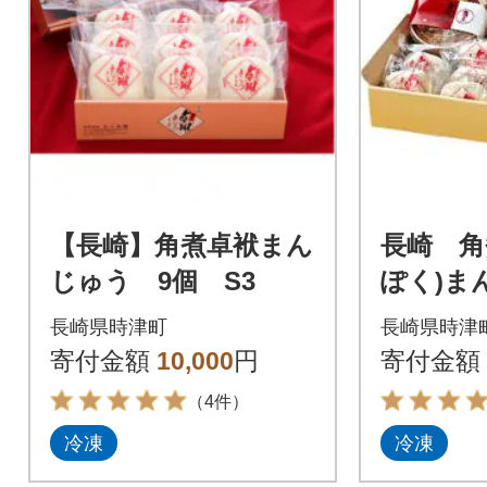
【長崎】角煮卓袱まん
長崎 角
じゅう 9個 S3
ぽく)ま
せ
長崎県時津町
長崎県時津
寄付金額
10,000
円
寄付金額
（4件）
冷凍
冷凍