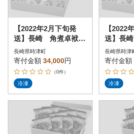
【2022年2月下旬発
【2022
送】長崎 角煮卓袱
送】長崎
(しっぽく)詰合せ
(しっぽ
長崎県時津町
長崎県時津
寄付金額
34,000
円
寄付金額
（0件）
冷凍
冷凍