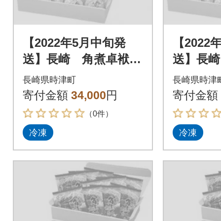
【2022年5月中旬発
【2022
送】長崎 角煮卓袱
送】長崎
(しっぽく)詰合せ
(しっぽ
長崎県時津町
長崎県時津
寄付金額
34,000
円
寄付金額
（0件）
冷凍
冷凍