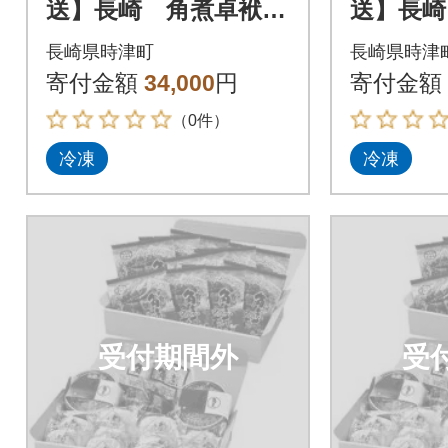
送】長崎 角煮卓袱
送】長崎
(しっぽく)詰合せ
(しっぽ
長崎県時津町
長崎県時津
寄付金額
34,000
円
寄付金額
（0件）
冷凍
冷凍
受付期間外
受