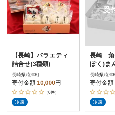
受
【長崎】バラエティ
長崎 角
詰合せ(3種類)
ぽく)ま
せ
長崎県時津町
長崎県時津
寄付金額
10,000
円
寄付金額
（0件）
冷凍
冷凍