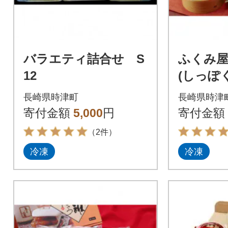
バラエティ詰合せ S
ふくみ屋
12
(しっぽ
詰合せ 
長崎県時津町
長崎県時津
寄付金額
5,000
円
寄付金額
（2件）
冷凍
冷凍