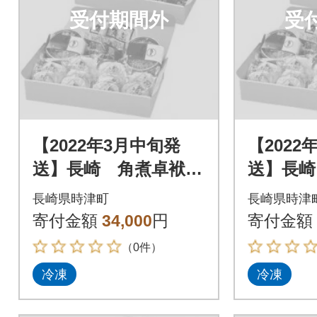
受付期間外
受
【2022年3月中旬発
【2022
送】長崎 角煮卓袱
送】長崎
(しっぽく)詰合せ
(しっぽ
長崎県時津町
長崎県時津
寄付金額
34,000
円
寄付金額
（0件）
冷凍
冷凍