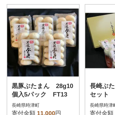
黒豚ぶたまん 28g10
長崎ぶた
個入5パック FT13
セット F
長崎県時津町
長崎県時津
寄付金額
11,000
円
寄付金額