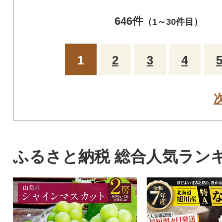
646件
（1～30件目）
1
2
3
4
ふるさと納税 総合人気ラン