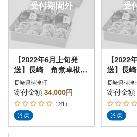
受付期間外
受
【2022年6月上旬発
【2022
送】長崎 角煮卓袱
送】長崎
(しっぽく)詰合せ
(しっぽ
長崎県時津町
長崎県時津
寄付金額
34,000
円
寄付金額
（0件）
冷凍
冷凍