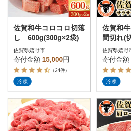
佐賀和牛コロコロ切落
佐賀和牛
し 600g(300g×2袋)
間切れ(切
佐賀県嬉野市
佐賀県嬉野
寄付金額
15,000
円
寄付金額
（24件）
冷凍
冷凍