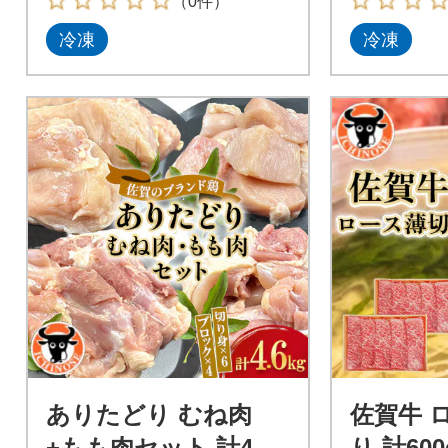
（0件）
冷凍
冷凍
ありたどり むね肉
佐賀牛 
+もも肉セット 計4.6k
り 計600g