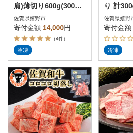
肩)薄切り600g(300g×
り 計300
2)
佐賀県嬉野市
佐賀県嬉野
寄付金額
14,000
円
寄付金額
（4件）
冷凍
冷凍