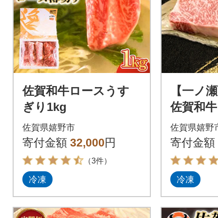
佐賀和牛ロースうす
【一ノ瀬
ぎり1kg
佐賀和牛
ロック
佐賀県嬉野市
佐賀県嬉野
寄付金額
32,000
円
寄付金額
（3件）
冷凍
冷凍