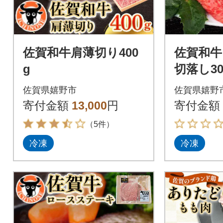
佐賀和牛肩薄切り400
佐賀和牛
g
切落し30
佐賀県嬉野市
佐賀県嬉野
寄付金額
13,000
円
寄付金額
（5件）
冷凍
冷凍