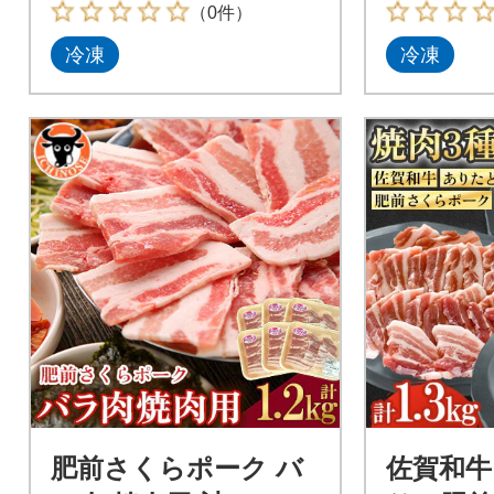
（0件）
冷凍
冷凍
肥前さくらポーク バ
佐賀和牛