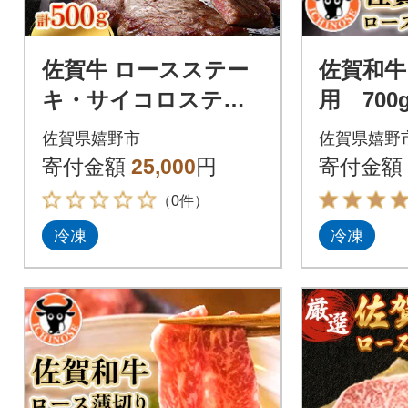
佐賀牛 ロースステー
佐賀和牛
キ・サイコロステー
用 700
キ セット 計500g
佐賀県嬉野市
佐賀県嬉野
寄付金額
25,000
円
寄付金額
（0件）
冷凍
冷凍