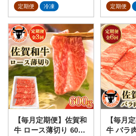
定期便
冷凍
定期便
【毎月定期便】佐賀和
【毎月定
牛 ロース薄切り 600g
牛 バラ肉