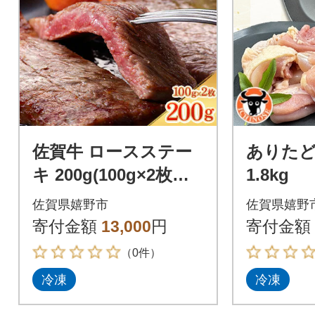
佐賀牛 ロースステー
ありたど
キ 200g(100g×2枚切
1.8kg
り)
佐賀県嬉野市
佐賀県嬉野
寄付金額
13,000
円
寄付金額
（0件）
冷凍
冷凍