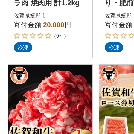
ラ肉 焼肉用 計1.2kg
り・肥
ク 焼肉セ
佐賀県嬉野市
佐賀県嬉野
g
寄付金額
20,000
円
寄付金額
（0件）
冷凍
冷凍