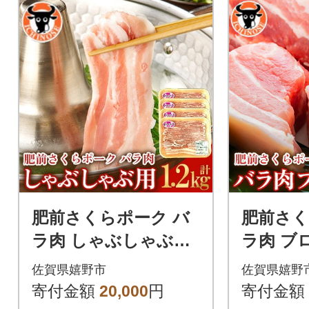
肥前さくらポーク バ
肥前さく
ラ肉 しゃぶしゃぶ用
ラ肉 ブロ
計1.2kg
g
佐賀県嬉野市
佐賀県嬉野
寄付金額
20,000
円
寄付金額