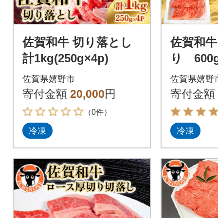
佐賀和牛 切り落とし
佐賀和牛
計1kg(250g×4p)
り 600
佐賀県嬉野市
佐賀県嬉野
寄付金額
20,000
円
寄付金額
（0件）
冷凍
冷凍