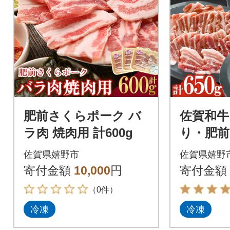
肥前さくらポーク バ
佐賀和牛
ラ肉 焼肉用 計600g
り・肥
ク 焼肉セ
佐賀県嬉野市
佐賀県嬉野
寄付金額
10,000
円
寄付金額
（0件）
冷凍
冷凍