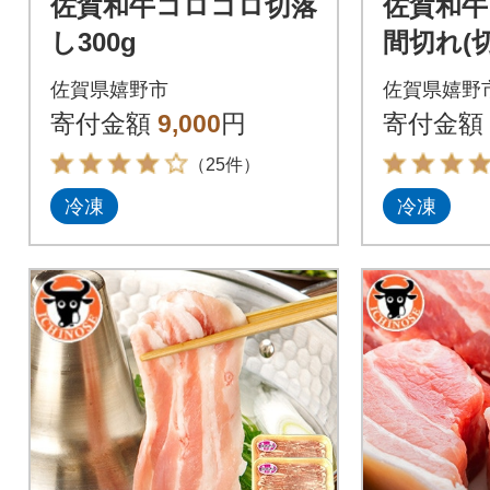
佐賀和牛コロコロ切落
佐賀和牛
し300g
間切れ(切
佐賀県嬉野市
佐賀県嬉野
寄付金額
9,000
円
寄付金額
（25件）
冷凍
冷凍