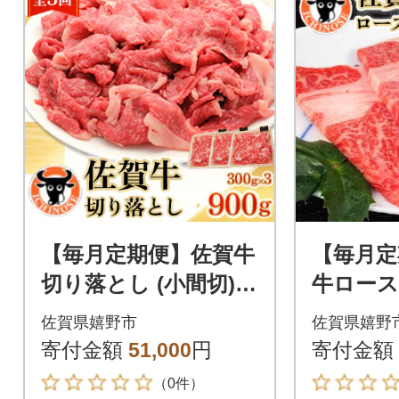
【毎月定期便】佐賀牛
【毎月定
切り落とし (小間切) 9
牛ロース
00g (300g×3)全3回
300g×2
佐賀県嬉野市
佐賀県嬉野
寄付金額
51,000
円
寄付金額
（0件）