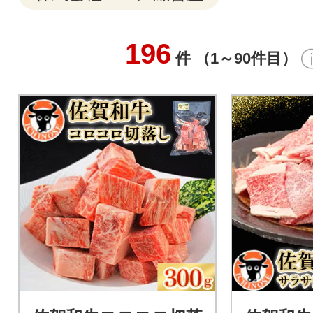
196
件 （1～90件目）