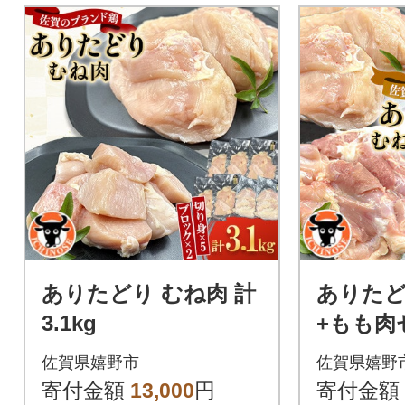
ありたどり むね肉 計
ありたど
3.1kg
+もも肉セ
g
佐賀県嬉野市
佐賀県嬉野
寄付金額
13,000
円
寄付金額