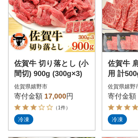
佐賀牛 切り落とし (小
佐賀牛 
間切) 900g (300g×3)
用 計500g
佐賀県嬉野市
佐賀県嬉野
寄付金額
17,000
円
寄付金額
（1件）
冷凍
冷凍