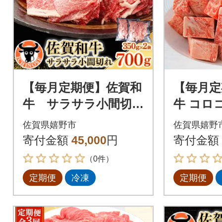
【毎月定期便】佐賀和
【毎月定
牛 サラサラ小間切
牛 コロ
れ(切落し)350g×2全3
0g(300
佐賀県嬉野市
佐賀県嬉野
回
寄付金額
45,000
円
寄付金額
（0件）
定期便
冷凍
定期便