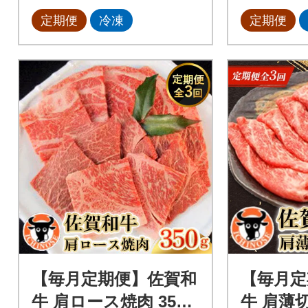
定期便
冷凍
定期便
【毎月定期便】佐賀和
【毎月定
牛 肩ロース焼肉 350g
牛 肩薄切