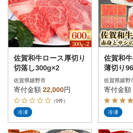
佐賀和牛ロース厚切り
佐賀和牛
切落し300g×2
薄切り960
180g×2)
佐賀県嬉野市
佐賀県嬉野
寄付金額
22,000
円
寄付金額
（0件）
冷凍
冷凍