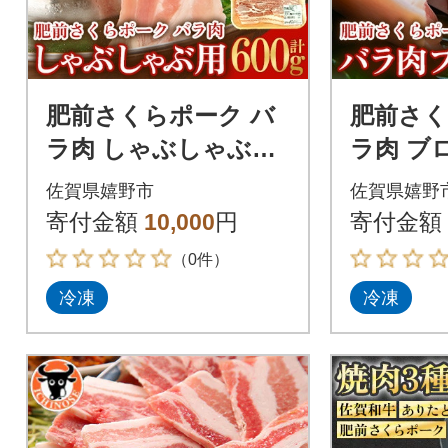
肥前さくらポーク バ
肥前さく
ラ肉 しゃぶしゃぶ用
ラ肉 ブロ
計600g
佐賀県嬉野市
佐賀県嬉野
寄付金額
10,000
円
寄付金額
（0件）
冷凍
冷凍