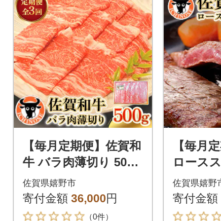
【毎月定期便】佐賀和
【毎月定
牛 バラ肉薄切り 500g
ロースステ
全3回
(100g
佐賀県嬉野市
佐賀県嬉野
寄付金額
36,000
円
寄付金額
（0件）