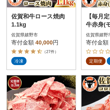
佐賀和牛ロース焼肉
【毎月定
1.1kg
牛赤身(
り600g(
佐賀県嬉野市
佐賀県嬉野
寄付金額
40,000
円
寄付金額
（27件）
冷凍
定期便