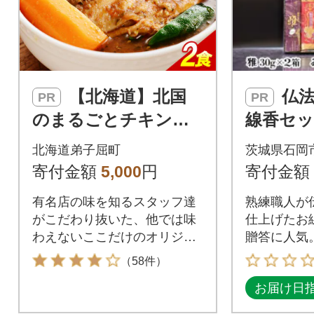
【北海道】北国
仏法を伝えるお
PR
PR
のまるごとチキンレ
線香セッ
ッグスープカレー300
び)
北海道弟子屈町
茨城県石岡
g×2個 41
寄付金額
5,000
円
寄付金額
有名店の味を知るスタッフ達
熟練職人が
がこだわり抜いた、他では味
仕上げたお
わえないここだけのオリジナ
贈答に人気
ルスープカレーです。
どうぞ。
（58件）
お届け日