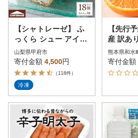
【シャトレーゼ】 ふ
【先行予
っくら シュー アイス
産 訳あ
〈バニラ〉【個包装】
が濃厚で
山梨県甲府市
熊本県和水
18個入
デコみかん
寄付金額
4,500
円
寄付金額
水町)
（118件）
冷凍