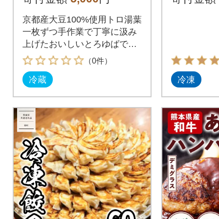
る食感の湯葉
ツ
京都産大豆100%使用トロ湯葉
一枚ずつ手作業で丁寧に汲み
上げたおいしいとろゆばで
す。
（0件）
冷蔵
冷凍