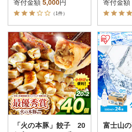
寄付金額
5,000
円
寄付金額
×6本 長
（1件）
「火の本豚」餃子 20
富士山の