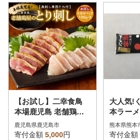
【お試し】二幸食鳥
大人気!
本場鹿児島 老舗鶏屋
本ラーメ
のとり刺し 小分けパ
市)
鹿児島県鹿児島市
熊本県熊本
ック 鳥刺し専用たれ
寄付金額
5,000
円
寄付金額