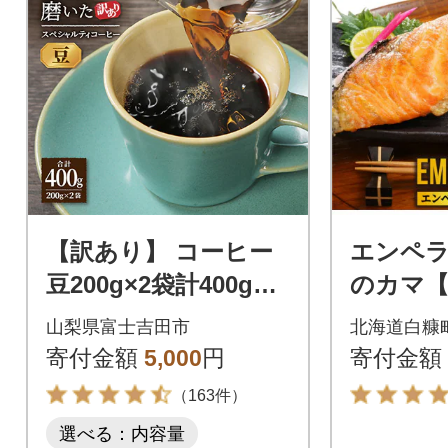
【訳あり】 コーヒー
エンペ
豆200g×2袋計400g自
のカマ【
家焙煎珈琲 スペシャ
山梨県富士吉田市
北海道白糠
ルティコーヒー 富士
寄付金額
5,000
円
寄付金額
山の湧き水
（163件）
選べる：内容量