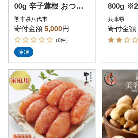
00g 辛子蓮根 おつま
800g ※
み 惣菜_062-4519-D
旬以降順
熊本県八代市
兵庫県
寄付金額
5,000
円
寄付金額
（0件）
冷凍