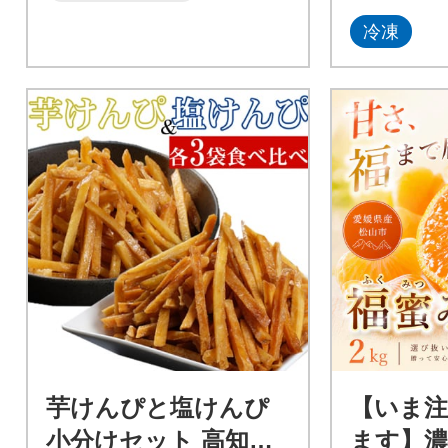
冷凍
芋けんぴと塩けんぴ
【いま
小分けセット 高知県
ます】濃