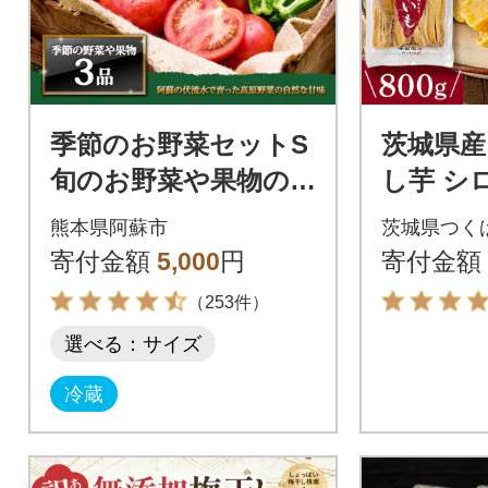
季節のお野菜セットS
茨城県産
旬のお野菜や果物の中
し芋 シロ
から3品を厳選してお
田商店 【
熊本県阿蘇市
茨城県つく
届け
以降順次
寄付金額
5,000
円
寄付金額
（253件）
選べる：サイズ
冷蔵