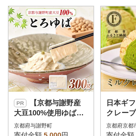
【京都与謝野産
日本ギフ
PR
大豆100%使用ゆば】
クレー
とろゆば 国産大豆
抹茶|人
京都府与謝野町
京都府京都
を使用した、とろけ
ランド 
寄付金額
5,000
円
寄付金額