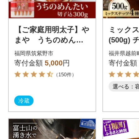
【ご家庭用明太子】や
ミックス
まや うちのめんた
(500g
い切子込300g(筑紫野
き 食塩不
福岡県筑紫野市
福井県越前
市)
21]
寄付金額
5,000
円
寄付金額
（150件）
選べる：
冷蔵