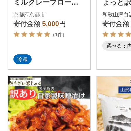
ミルクレープロール
ょっと訳
チョコレート|人気ス
州南高梅
京都府京都市
和歌山県白
イーツブランド ご褒
つ梅干し 
寄付金額
5,000
円
寄付金額
美スイーツ
り 塩分
（1件）
選べる：
冷凍