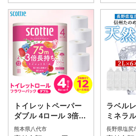
トイレットペーパー
ラベル
ダブル 4ロール 3倍巻
ミネラ
き 日用品 スコッティ
「信州
熊本県八代市
長野県塩尻
_186-6432
水」 2