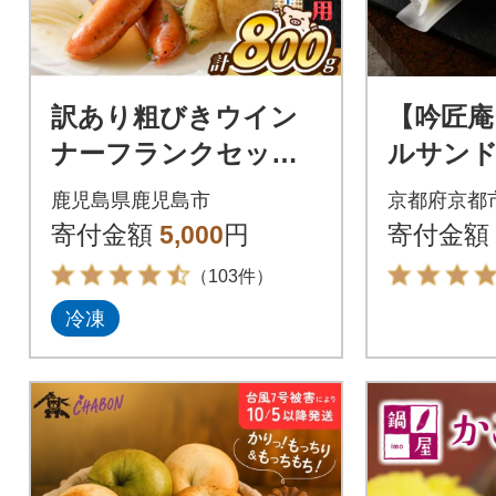
訳あり粗びきウイン
【吟匠庵
ナーフランクセッ
ルサンド
ト 計800g K161-01
桃抹茶 
鹿児島県鹿児島市
京都府京都
7_03
7個入|
寄付金額
5,000
円
寄付金額
ブラン
（103件）
冷凍