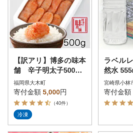
【訳アリ】博多の味本
ラベルレ
舗 辛子明太子500g
然水 555
【無着色】(大木町)(S
カ水 ミ
福岡県大木町
宮崎県小林
T)CU028-S
ター(DAS
寄付金額
5,000
円
寄付金額
（40件）
冷凍