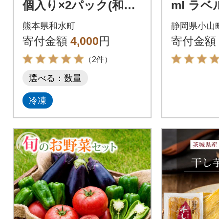
個入り×2パック(和水
ml ラベ
町)
入
熊本県和水町
静岡県小山
寄付金額
4,000
円
寄付金額
（2件）
選べる：数量
冷凍