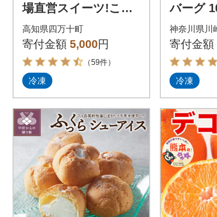
場直営スイーツ!こだ
バーグ 
わり卵のロールケー
グ 肉 食
高知県四万十町
神奈川県川
キ
分け タ
寄付金額
5,000
円
寄付金額
め
（59件）
冷凍
冷凍