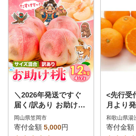
＼2026年発送ですぐ
<先行受付
届く/訳あり お助け桃
月より発
約1.2kg《6月下旬-9月
有田みか
岡山県笠岡市
和歌山県湯
上旬頃出荷》笠岡市
寄付金額
5,000
円
寄付金額
家庭用