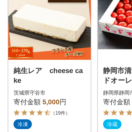
純生レア cheese ca
静岡市清
ke
ドオーレ1
り)
茨城県守谷市
静岡県静岡
寄付金額
5,000
円
寄付金額
（19件）
冷凍
冷蔵