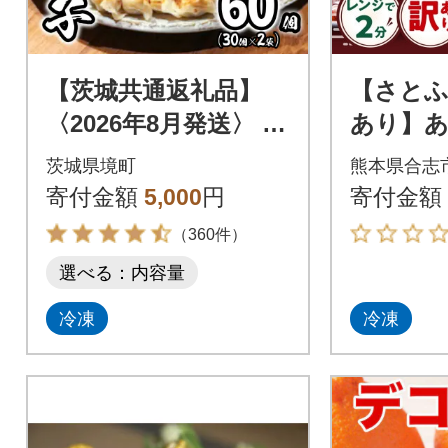
【茨城共通返礼品】
【さとふ
〈2026年8月発送〉 ロ
あり】あ
ーズポーク使用 道の
ンバーグ
茨城県境町
熊本県合志
駅さかい 特製 冷凍餃
個(合志市
寄付金額
5,000
円
寄付金額
子 60個
（360件）
選べる：内容量
冷凍
冷凍