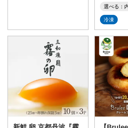
選べる：
冷凍
新鮮 卵 京都丹波『霧
【Brulee