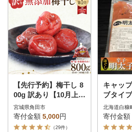
【先行予約】梅干し 8
キャッ
00g 訳あり【10月上旬
ブタイプ
以降順次発送】わけあ
明太子 50
宮城県角田市
北海道白糠
り 塩分 15 %
寄付金額
5,000
円
寄付金額
（29件）