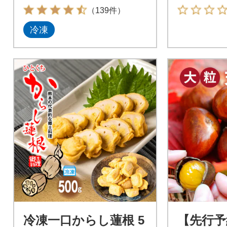
付 K243-002
（139件）
冷凍
冷凍一口からし蓮根 5
【先行予