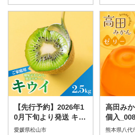
【先行予約】2026年1
高田みか
0月下旬より発送 キウ
個入_008
イフルーツ ヘイワー
愛媛県松山市
熊本県八代