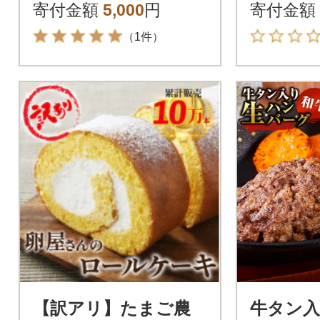
ド約2.5kg 家庭用 訳
寄付金額
5,000
円
寄付金額
あり
（1件）
【訳アリ】たまご農
牛タン入