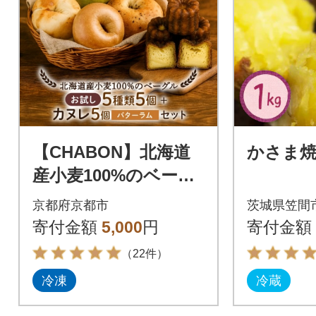
【CHABON】北海道
かさま焼
産小麦100%のベーグ
ル 5種類5個+カヌレ5
京都府京都市
茨城県笠間
個(バターラム)
寄付金額
5,000
円
寄付金額
（22件）
冷凍
冷蔵