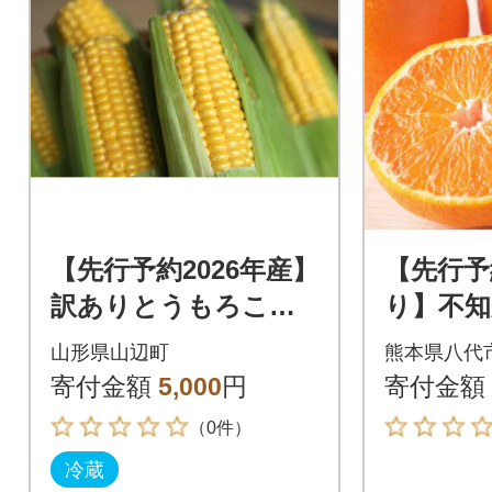
【先行予約2026年産】
【先行予
訳ありとうもろこし
り】不知火
ゴールドラッシュ1.8
27年1
山形県山辺町
熊本県八代
kg【朝獲れを産地直
発送】_23
寄付金額
5,000
円
寄付金額
送】
（0件）
冷蔵