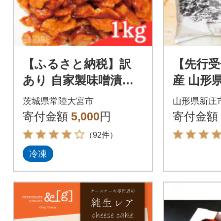
【ふるさと納税】訳
【先行受
あり 自家製味噌漬け
産 山形
1kg
精米 2kg
茨城県常陸大宮市
山形県新庄
寄付金額
5,000
円
寄付金額
（92件）
冷凍