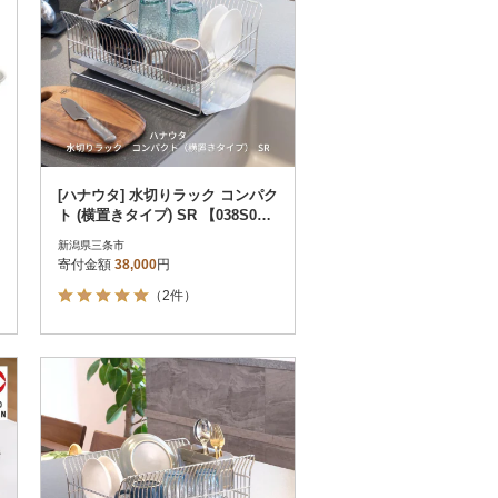
[ハナウタ] 水切りラック コンパク
ト (横置きタイプ) SR 【038S01
0】
新潟県三条市
寄付金額
38,000
円
（2件）