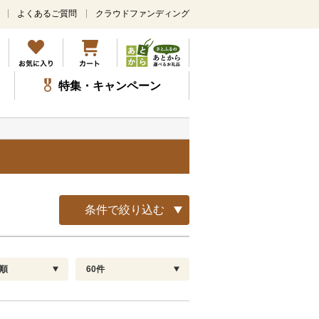
よくあるご質問
クラウドファンディング
メ
イ
ン
コ
ン
特集・キャンペーン
テ
ン
ツ
に
ス
キ
ッ
プ
条件で絞り込む
順
60件
配送指定
解除
順
30
お届け日時指定可
60