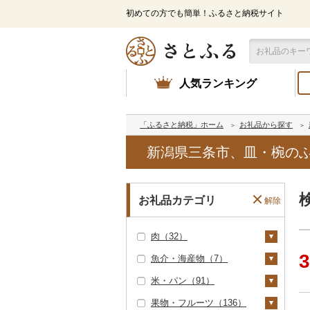
初めての方でも簡単！ふるさと納税サイト
人気ランキング
「ふるさと納税」ホーム
お礼品から探す
新潟県三条市、皿・椀の
お礼品カテゴリ
解除
肉（32）
3
魚介・海産物（7）
牛肉（精肉）（2）
米・パン（91）
ステーキ（1）
牛肉（加工品）（1
カニ（0）
4）
果物・フルーツ（136）
すき焼き（0）
エビ（0）
米（89）