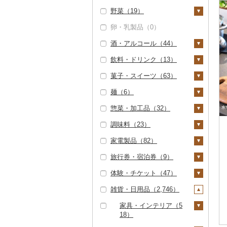
ハンバーグ（2）
豚肉（精肉）（3）
野菜（19）
しゃぶしゃぶ（0）
いくら（0）
精米（59）
雑穀（0）
ぶどう・マスカット
もつ鍋（0）
ステーキ（1）
豚肉（加工品）（1
（29）
卵・乳製品（0）
焼肉（0）
うに（0）
無洗米（15）
餅（0）
いも（3）
7）
ローストビーフ（5）
すき焼き（0）
巨峰（0）
いちご（0）
酒・アルコール（44）
牛タン（0）
明太子・たらこ（0）
玄米（6）
その他穀物加工品
じゃがいも（0）
トマト（0）
ハンバーグ（0）
鶏肉（2）
ビーフジャーキー
しゃぶしゃぶ（1）
（3）
ナガノパープル（0）
りんご（0）
飲料・ドリンク（13）
和牛（1）
その他魚卵（0）
金芽米（0）
さつまいも（1）
玉ねぎ（0）
ビール・発泡酒（0）
（0）
もつ鍋（1）
鶏肉（精肉）（0）
鹿肉（0）
焼肉（1）
パン（0）
ピオーネ（0）
もも（19）
菓子・スイーツ（63）
黒毛和牛（0）
貝（0）
ゆめぴりか（0）
その他いも（2）
ねぎ（0）
日本酒（39）
水・ミネラルウォータ
その他牛肉（加工品）
ハム（1）
ハム・ソーセージ
馬肉（0）
アグー豚（0）
デラウェア（0）
メロン（0）
ー（5）
（11）
（0）
麺（6）
白老牛（0）
うなぎ（2）
つや姫（0）
とうもろこし（0）
純米大吟醸（7）
焼酎（0）
ケーキ（7）
ソーセージ・ウインナ
羊肉・ラム肉（ジンギ
その他豚肉（精肉）
シャインマスカット
さくらんぼ（0）
コーヒー・コーヒー豆
ー（1）
唐揚げ（1）
スカン）（0）
惣菜・加工品（32）
仙台牛（0）
鮮魚（0）
コシヒカリ（54）
根菜（0）
純米吟醸（9）
梅酒（3）
クッキー（0）
ラーメン（6）
（3）
（4）
（7）
梨（93）
ベーコン・サラミ
中津からあげ（0）
鴨肉（0）
調味料（23）
米沢牛（0）
イカ・タコ（0）
はえぬき（0）
アスパラガス（2）
大吟醸（9）
泡盛（0）
焼き菓子（10）
うどん（0）
惣菜（8）
その他ぶどう・マスカ
飲料（1）
茶（1）
（0）
和梨（69）
マンゴー（0）
水炊き（0）
猪肉（0）
ット（3）
家電製品（82）
山形牛（0）
海苔・海藻（0）
さがびより（0）
豆（11）
吟醸（10）
ワイン（0）
プリン（1）
そば（0）
餃子（3）
カレー・シチュー
砂糖（0）
コーヒー豆（3）
飲料（0）
果汁飲料（0）
その他豚肉（加工品）
洋梨・ラフランス（2
みかん・柑橘（0）
（1）
地鶏（0）
その他肉・加工品
（16）
旅行券・宿泊券（9）
常陸牛（0）
干物（0）
あきたこまち（0）
きのこ（1）
その他日本酒（21）
ウイスキー（1）
ゼリー（3）
パスタ（0）
シュウマイ（0）
塩（0）
季節・空調家電（4
5）
粉（1）
茶葉・ティーバッグ
紅茶（0）
（1）
すいか（0）
カレー（1）
鍋（0）
3）
赤鶏さつま（0）
（1）
体験・チケット（47）
上州牛（0）
その他魚介・加工品
ひとめぼれ（0）
しいたけ（1）
その他野菜（11）
リキュール・洋酒
チョコレート（1）
ひやむぎ（0）
コロッケ（0）
醤油（0）
旅行券（8）
ドリップ（5）
その他飲料・ジュース
（6）
キウイ（0）
（7）
シチュー（0）
ピザ（0）
キッチン家電（1）
その他鶏肉（2）
静岡茶（0）
（0）
雑貨・日用品（2,746）
飛騨牛（0）
ミルキークィーン
松茸（0）
山菜（0）
カステラ（0）
そうめん（0）
その他惣菜（5）
味噌（2）
JTBふるさと旅行クー
宿泊券（8）
PayPay商品券（0）
しらす・ちりめん
（5）
柿（カキ）（0）
甘酒（0）
レトルト（0）
照明器具（0）
ポン（Eメール発行）
足柄茶（0）
近江牛（0）
その他きのこ（0）
かぼちゃ（0）
アイス・ジェラート
その他麺（0）
酢（0）
食事券（17）
家具・インテリア（5
（0）
（0）
ななつぼし（0）
ドライフルーツ（2）
ノンアルコール（0）
（42）
スープ（0）
パソコン・周辺機器
18）
知覧茶（0）
神戸牛・神戸ビーフ
茄子（1）
だし（13）
温泉・サウナ・スパ利
かまぼこ・練り製品
（10）
JTBふるさと旅行券