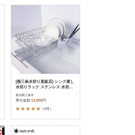
[燕三条水切り直販店] シンク渡し
水切りラック ステンレス 水切り
かご 燕三条製【012S001】
新潟県三条市
寄付金額
12,000
円
（5件）