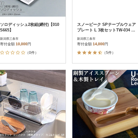
ソロディッシュ2枚組(網付)【010
スノーピーク SPテーブルウェア
S665】
プレート L 3枚セットTW-034 デ
ィッシュ【010S009】
新潟県三条市
新潟県三条市
寄付金額
10,000
円
寄付金額
14,000
円
（0件）
（5件）