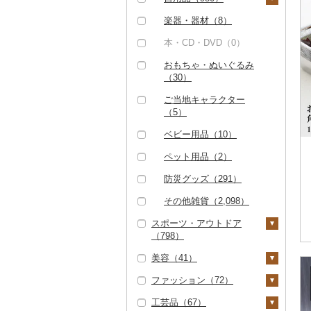
フライパン（127）
洗剤（1）
楽器・器材（8）
鍋（116）
トイレットペーパー
本・CD・DVD（0）
（1）
まな板（22）
おもちゃ・ぬいぐるみ
ティッシュ（3）
（30）
土鍋（0）
その他日用品（964）
ご当地キャラクター
その他キッチン用品
（5）
（968）
ベビー用品（10）
ペット用品（2）
防災グッズ（291）
その他雑貨（2,098）
スポーツ・アウトドア
（798）
美容（41）
ゴルフ（0）
ファッション（72）
釣り（0）
スキンケア（8）
工芸品（67）
サイクリング（0）
化粧水・乳液・美容液
シャンプー・リンス
鞄・バッグ（7）