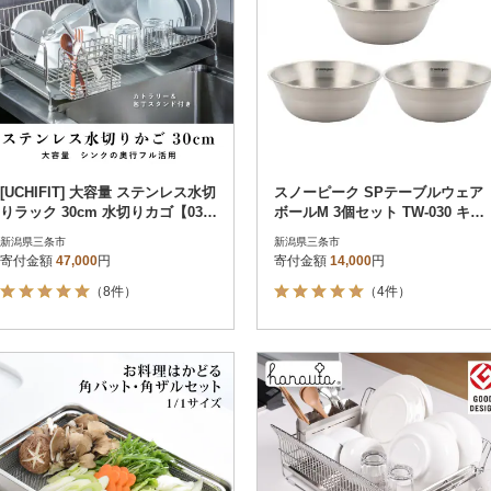
[UCHIFIT] 大容量 ステンレス水切
スノーピーク SPテーブルウェア
りラック 30cm 水切りカゴ【031
ボールM 3個セット TW-030 キャ
P005】
ンプ用品【010S146】
新潟県三条市
新潟県三条市
寄付金額
47,000
円
寄付金額
14,000
円
（8件）
（4件）