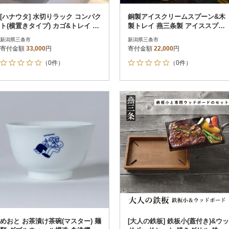
[ハナウタ] 水切りラック コンパク
銅製アイスクリームスプーン&木
ト(横置きタイプ) カゴ&トレイ S
製トレイ 燕三条製 アイススプー
R 【033S017】
ン ゆるり 【022S076】
新潟県三条市
新潟県三条市
寄付金額
33,000
円
寄付金額
22,000
円
（0件）
（0件）
めおと お茶漬け茶碗(マスター) 麺
[大人の鉄板] 鉄板小(蓋付き)&ウッ