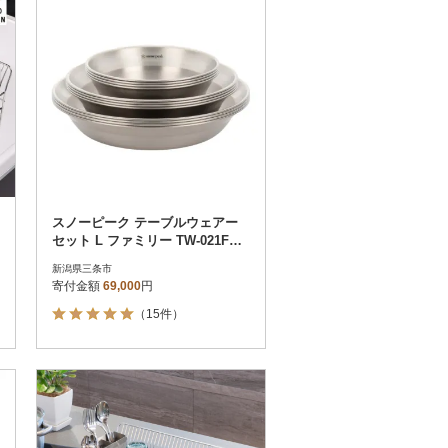
スノーピーク テーブルウェアー
セット L ファミリー TW-021F
【047S006】
新潟県三条市
寄付金額
69,000
円
（15件）