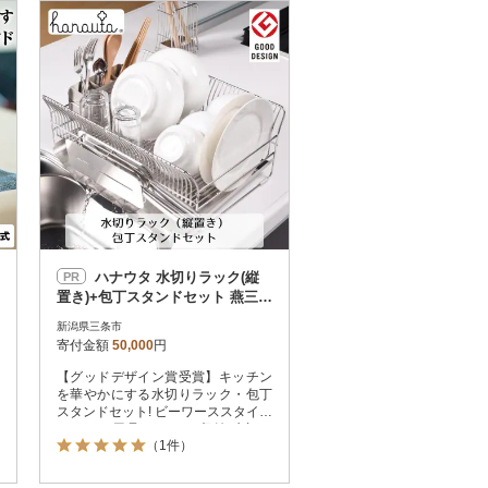
お届け時間帯指定可
発送される月指定可
件数順
90
評価順
120
が高い順
その他
解除
が低い順
さとふる限定のお礼品
定期便
さとふるアプリdeワンストップ申請
対象
ハナウタ 水切りラック(縦
PR
置き)+包丁スタンドセット 燕三条
製 キッチン収納 【050S013】
新潟県三条市
寄付金額
50,000
円
【グッドデザイン賞受賞】キッチン
）
を華やかにする水切りラック・包丁
スタンドセット! ビーワーススタイル
キッチン用品 キッチン収納 水切り
（1件）
キッチン整理用品 新生活