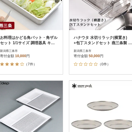
お料理はかどる角バット・角ザル
ハナウタ 水切りラック(横置き)
セット 1/1サイズ 調理器具 キッ
+包丁スタンドセット 燕三条製 キ
チン用品 調理皿【011S035】
ッチン収納 【050S012】
新潟県三条市
新潟県三条市
寄付金額
10,000
円
寄付金額
50,000
円
（7件）
（0件）