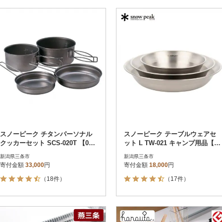
スノーピーク チタンパーソナル
スノーピーク テーブルウェアセ
クッカーセット SCS-020T 【035
ット L TW-021 キャンプ用品【01
S007】
2S036】
新潟県三条市
新潟県三条市
寄付金額
33,000
円
寄付金額
18,000
円
（18件）
（17件）