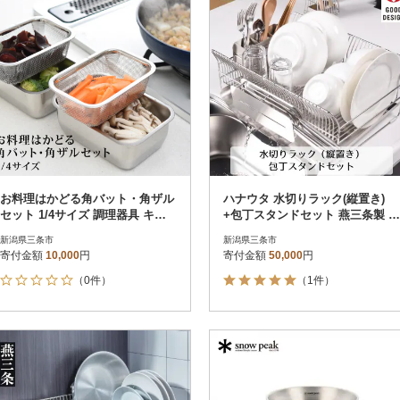
お料理はかどる角バット・角ザル
ハナウタ 水切りラック(縦置き)
セット 1/4サイズ 調理器具 キッ
+包丁スタンドセット 燕三条製 キ
チン用品 皿 【010S093】
ッチン収納 【050S013】
新潟県三条市
新潟県三条市
寄付金額
10,000
円
寄付金額
50,000
円
（0件）
（1件）