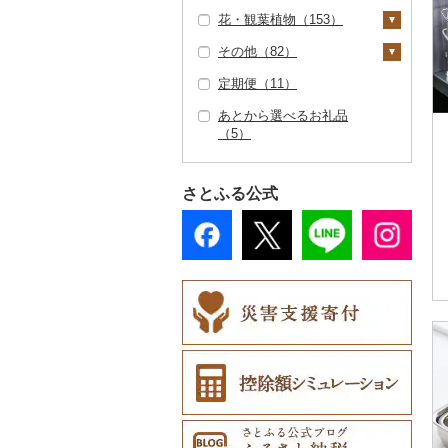
（0）
（0）
花・観葉植物（153）
アウトドア・キャンプ
トートバッグ・ショル
洋服（1）
織物（0）
（773）
洗顔（0）
石鹸・ボディーソープ
ダーバッグ（5）
その他（82）
女性・レディース
和服（0）
陶器・漆器（0）
観葉植物・苗木（2
（0）
その他スポーツ（7
その他スキンケア
キャリーバッグ・スー
（0）
4）
定期便（11）
靴・履物（3）
その他装飾品・工芸品
地域サービス（9）
1）
（8）
入浴剤（0）
ツケース（0）
男性・メンズ（0）
（67）
花（20）
あとから選べるお礼品
靴・シューズ（0）
アクセサリー（60）
その他（73）
ウェア・ユニフォーム
アロマ（0）
その他鞄・バッグ
（5）
子供・ベビー（0）
数珠（0）
胡蝶蘭（0）
盆栽・その他（143）
（0）
（1）
スリッパ・下駄・草履
ペンダント・ネックレ
その他服飾小物（1
プロテイン（0）
その他洋服（1）
（3）
ス（50）
0）
工芸品（52）
造花・プリザーブドフ
その他スポーツ（4）
その他美容（41）
ラワー（0）
さとふる公式
その他靴・履物（3）
ピアス・イヤリング
財布（1）
播州そろばん（0）
（1）
その他花（13）
ショール・ストール
美濃和紙（0）
真珠・パール（0）
（0）
民芸品（24）
その他アクセサリー
ネクタイ・ベルト
（9）
（0）
マフラー・手袋（0）
その他服飾小物（9）