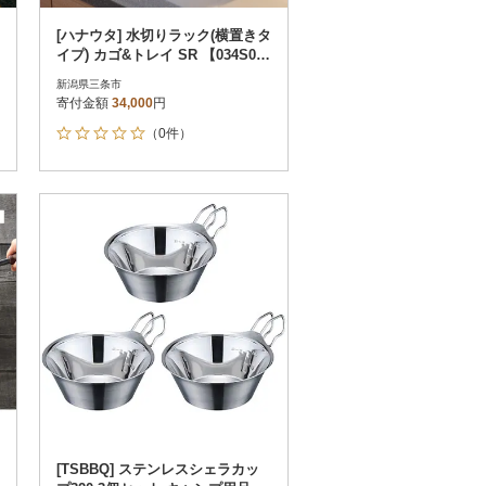
[ハナウタ] 水切りラック(横置きタ
イプ) カゴ&トレイ SR 【034S00
9】
新潟県三条市
寄付金額
34,000
円
（0件）
[TSBBQ] ステンレスシェラカッ