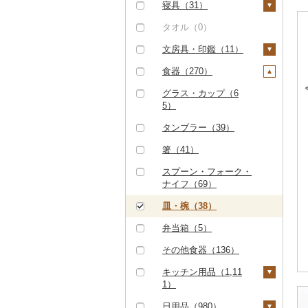
（0）
その他米（33）
干し柿（0）
その他果物（28）
その他酒（6）
その他洋菓子（25）
豆腐・納豆（0）
用券（6）
タンス（122）
寝具（31）
（0）
八女茶（0）
（紙券）（0）
レタス（0）
食用油（0）
TV・オーディオ・カ
但馬牛（0）
干し芋（0）
びわ（0）
煎餅・おかき（0）
漬物（1）
水族館（0）
机・テーブル（22）
布団（0）
タオル（0）
その他魚介・加工品
その他茶（1）
メラ（21）
その他旅行券（8）
その他野菜（9）
はちみつ（0）
（6）
土佐あかうし（0）
その他ドライフルーツ
ブルーベリー（1）
羊羹（0）
梅干（0）
缶詰・瓶詰（10）
動物園（0）
椅子・チェア・ソファ
枕（0）
文房具・印鑑（11）
美容・健康家電（3）
ドレッシング（0）
（2）
（28）
佐賀牛（0）
パイナップル（0）
饅頭（0）
キムチ（0）
肉（6）
乾物（4）
釣り（1）
毛布（0）
ボールペン（1）
食器（270）
カー用品（9）
その他調味料（11）
その他家具・インテリ
長崎和牛（0）
栗（0）
大福（0）
その他漬物（1）
魚（0）
燻製（スモーク）
ダイビング（0）
タオルケット（0）
ノート・ファイル
グラス・カップ（6
時計（0）
ア（467）
みりん（0）
（1）
（1）
5）
あか牛（0）
その他果物（19）
その他和菓子（4）
果物（0）
スキーチケット・リフ
その他寝具（31）
その他家電（34）
ケチャップ（0）
おせち（2）
ト券（0）
印鑑（0）
タンブラー（39）
宮崎牛（0）
ジャム（1）
こしょう（0）
その他加工品（10）
ゴルフプレー券（1）
その他文房具（11）
箸（41）
その他牛肉（精肉）
その他缶詰・瓶詰
その他調味料（10）
（0）
（4）
GDOふるさとゴルフ
花火大会チケット
スプーン・フォーク・
プレークーポン（0）
（0）
ナイフ（69）
その他のゴルフプレー
カタログギフト（0）
皿・椀（38）
券（0）
その他体験・チケット
弁当箱（5）
（32）
その他食器（136）
キッチン用品（1,11
1）
包丁（147）
日用品（980）