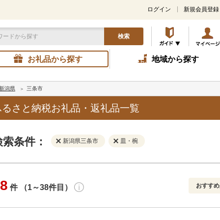
ログイン
新規会員登録
検索
お礼品から探す
地域から探す
新潟県
三条市
ふるさと納税お礼品・返礼品一覧
検索条件：
新潟県三条市
皿・椀
8
おすすめ
件 （1～38件目）
寄付金額
解除
地域
解除
おすすめ
円～
新着順