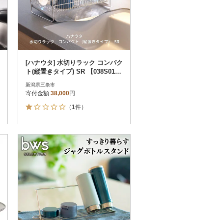
[ハナウタ] 水切りラック コンパク
ト(縦置きタイプ) SR 【038S01
1】
新潟県三条市
寄付金額
38,000
円
（1件）