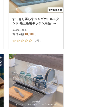
すっきり暮らすジャグボトルスタ
ンド 燕三条製キッチン用品 bwsS
ELECTION【010S448】
新潟県三条市
寄付金額
10,000
円
（0件）