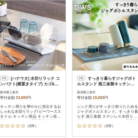
円
レビュー
レビュー
決済方法
解除
寄付金額
PayPay
発送種別
解除
クレジットカード決済
寄付金額
通常
Amazon Pay
冷蔵便
楽天ペイ
冷凍便
メルペイ
コンビニ支払い
ソフトバンクまとめて支払い
au PAY（auかんたん決済）
[ハナウタ] 水切りラック コ
すっきり暮らすジャグボト
PR
PR
d払い
ンパクト(横置きタイプ) カゴ&ト
ルスタンド 燕三条製キッチン用
金融機関(Pay-easy決済)
レイ SR 【033S017】
品 bwsSELECTION【010S448】
新潟県三条市
新潟県三条市
寄付金額
33,000
円
寄付金額
10,000
円
キッチン周りを華やかに演出するお
シンク周りがすっきり!折りたためる
解除
結果を見る（
38
件
しゃれな水切りラック! ビーワースス
ジャグボトルスタンド。すっきり暮
タイル キッチン用品 キッチン収納
らす 燕三条製 ステンレス水切り 水
水切り キッチン整理用品 新生活
筒立て マグボトル キッチン用品 新
（0件）
（0件）
生活 一人暮らし キッチン収納 bwsS
ELECTION ビーワーススタイル