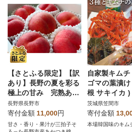
【さとふる限定】【訳
自家製キムチ 
あり】長野の夏を彩る
ゴマの葉漬け
極上の甘み 完熟あか
根 サキイカ )
つき桃 2kg(約6～8玉)
チの素 セッ
長野県長野市
茨城県笠間市
寄付金額
11,000
円
寄付金額
13,0
甘さ・香り・果汁が三拍子そ
本場韓国味のキムチ
ろった長野市産あかつき桃を