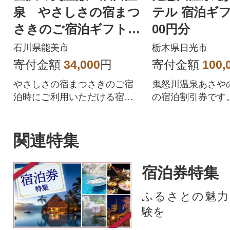
泉 やさしさの宿まつ
テル 宿泊ギフ
さきのご宿泊ギフト券
00円分
10,000円分
石川県能美市
栃木県日光市
寄付金額
34,000
円
寄付金額
100,
やさしさの宿まつさきのご宿
鬼怒川温泉あさやの
泊時にご利用いただける宿泊
の宿泊割引券です
ギフト券でございます。
たは電話予約のみ
関連特集
宿泊券特集
ふるさとの魅力
験を