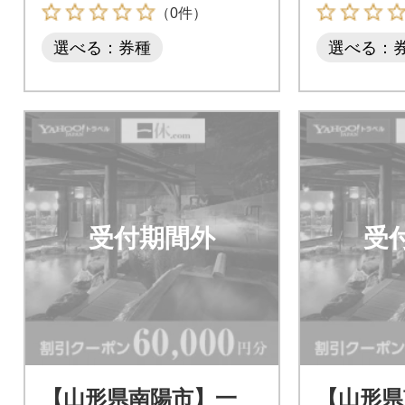
（0件）
選べる：券種
選べる：
受付期間外
受
【山形県南陽市】一
【山形県