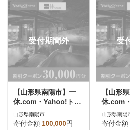
受付期間外
受
【山形県南陽市】一
【山形県
休.com・Yahoo!トラ
休.com
ベル割引クーポン(30,
ベル割引
山形県南陽市
山形県南陽
000円分)【S1444】
000円分)
寄付金額
100,000
円
寄付金額