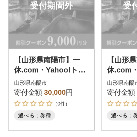
受付期間外
受
【山形県南陽市】一
【山形県
休.com・Yahoo!トラ
休.com
ベル割引クーポン(9,0
ベル割引
山形県南陽市
山形県南陽
00円分)【S1442】
000円分)
寄付金額
30,000
円
寄付金額
（0件）
選べる：券種
選べる：