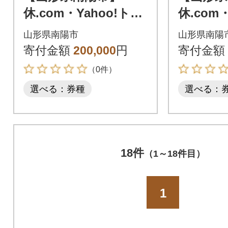
休.com・Yahoo!トラ
休.com
ベル割引クーポン(60,
ベル割引
山形県南陽市
山形県南陽
000円分)【S1446】
000円分)
寄付金額
200,000
円
寄付金額
（0件）
選べる：券種
選べる：
18件
（1～18件目）
1