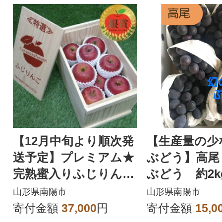
【12月中旬より順次発
【生産量の少
送予定】プレミアム★
ぶどう】高尾
完熟蜜入りふじりんご
ぶどう 約2kg
(サイズフリー・木箱
房)【S2603】
山形県南陽市
山形県南陽市
入)【S1454】
寄付金額
37,000
円
寄付金額
15,0