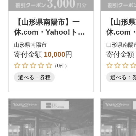
【山形県南陽市】一
【山形県
休.com・Yahoo!トラ
休.com
ベル割引クーポン(3,0
ベル割引
山形県南陽市
山形県南陽
00円分)【S1440】
00円分)
寄付金額
10,000
円
寄付金額
（0件）
選べる：券種
選べる：