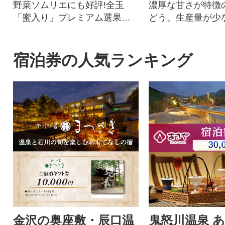
野菜ソムリエにも好評!全玉
濃厚な甘さが特徴
「蜜入り」プレミアム選果の
どう。生産量が少
ふじりんご 約4.5~5kg
な品種です。
宿泊券の人気ランキング
金沢の奥座敷・辰口温
鬼怒川温泉 