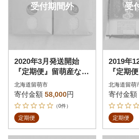
受付期間外
受
2020年3月発送開始
2019年
『定期便』留萌産なな
『定期便
つぼし6kg 全6回
ぴりか10
北海道留萌市
北海道留萌
寄付金額
58,000
円
寄付金額
（0件）
定期便
定期便