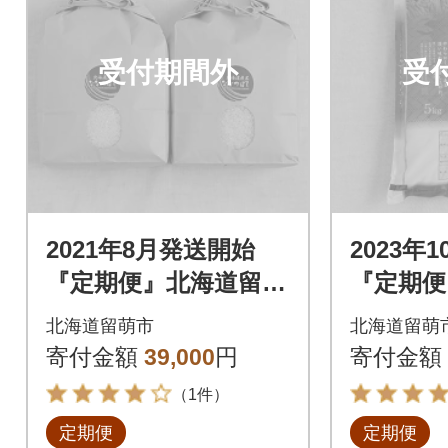
受付期間外
受
2021年8月発送開始
2023年
『定期便』北海道留萌
『定期便
産ななつぼし 6kg(3
産ゆめぴり
北海道留萌市
北海道留萌
kg×2個)全4回
回
寄付金額
39,000
円
寄付金額
（1件）
定期便
定期便