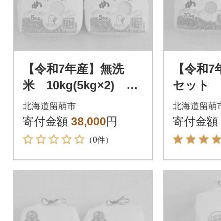
【令和7年産】無洗
【令和7
米 10kg(5kg×2) な
セット 
なつぼし【北海道留萌
ぼし10
北海道留萌市
北海道留萌
産】
か10kg
寄付金額
38,000
円
寄付金額
産】
（0件）