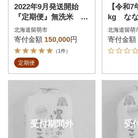
2022年9月発送開始
【令和7
『定期便』無洗米 10
kg な
kg(5kg×2) ゆめぴり
海道留萌
北海道留萌市
北海道留萌
か【北海道留萌産】全
寄付金額
150,000
円
寄付金額
6回
（1件）
定期便
受付期間外
受