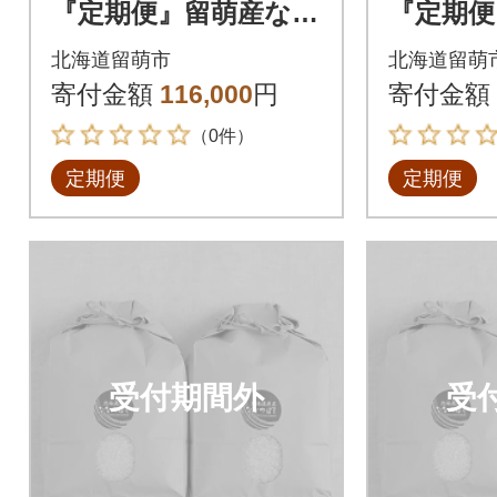
『定期便』留萌産なな
『定期便
つぼし12kg全6回
つぼし6k
北海道留萌市
北海道留萌
寄付金額
116,000
円
寄付金額
（0件）
定期便
定期便
受付期間外
受