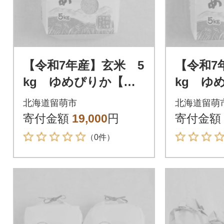
【令和7年産】玄米 5
【令和7
kg ゆめぴりか【北
kg ゆ
海道留萌産】
海道留萌
北海道留萌市
北海道留萌
寄付金額
19,000
円
寄付金額
（0件）