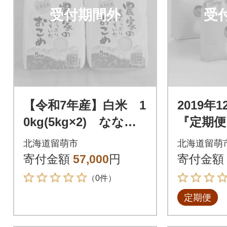
受付期間外
受
【令和7年産】白米 1
2019年
0kg(5kg×2) ななつ
『定期便
ぼし【北海道留萌産】
つぼし12
北海道留萌市
北海道留萌
寄付金額
57,000
円
寄付金額
（0件）
定期便