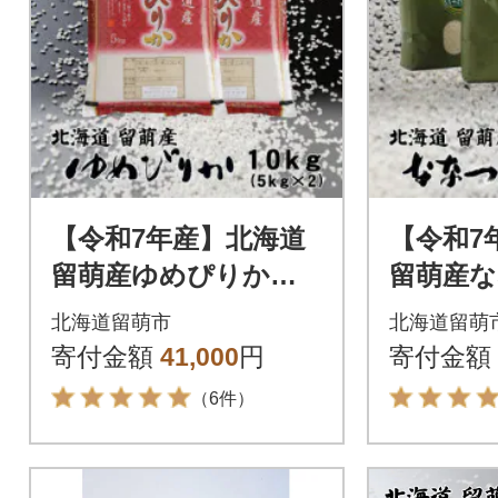
【令和7年産】北海道
【令和7
留萌産ゆめぴりか 1
留萌産な
0kg(5kg×2袋)
2kg(3kg
北海道留萌市
北海道留萌
寄付金額
41,000
円
寄付金額
（6件）