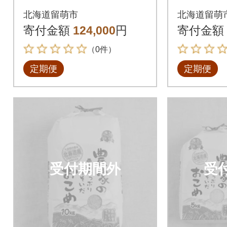
0kg(5kg×2袋)全3回
留萌産な
北海道留萌市
北海道留萌
g×4)全3
寄付金額
124,000
円
寄付金額
（0件）
定期便
定期便
受付期間外
受