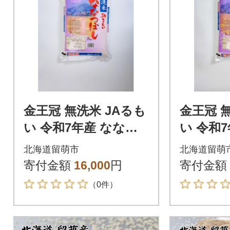
金王冠 無洗米 JAるも
金王冠 
い 令和7年産 ななつ
い 令和
ぼし 5kg 特A 白米
ぼし 10
北海道留萌市
北海道留萌
寄付金額
16,000
円
寄付金額
（0件）