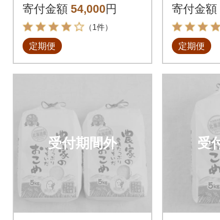
回
か【北海
寄付金額
54,000
円
寄付金額
3回
（1件）
定期便
定期便
受付期間外
受