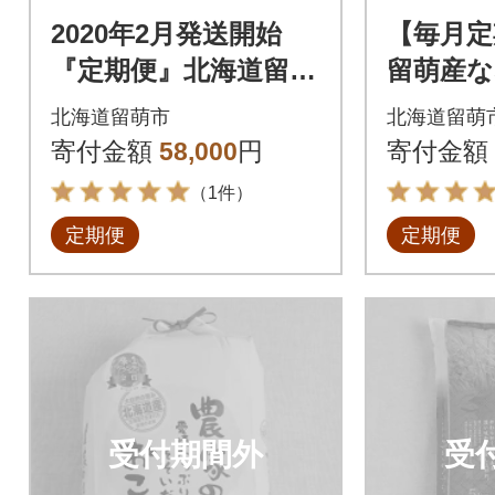
2020年2月発送開始
【毎月定
『定期便』北海道留萌
留萌産な
産ゆめぴりか5kg 全6
kg(3kg
北海道留萌市
北海道留萌
回
寄付金額
58,000
円
寄付金額
（1件）
定期便
定期便
受付期間外
受