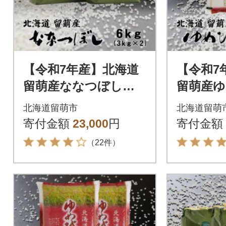
【令和7年産】北海道
【令和7
留萌産ななつぼし 6
留萌産ゆ
kg(3kg×2個)
kg
北海道留萌市
北海道留萌
寄付金額
23,000
円
寄付金額
（22件）