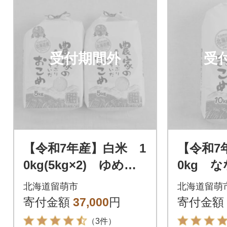
受付期間外
受
【令和7年産】白米 1
【令和7
0kg(5kg×2) ゆめぴ
0kg 
りか【北海道留萌産】
海道留萌
北海道留萌市
北海道留萌
寄付金額
37,000
円
寄付金額
（3件）