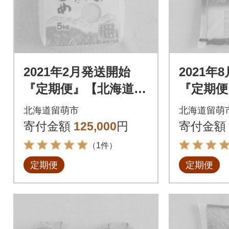
2021年2月発送開始
2021年
『定期便』【北海道留
『定期便
萌産】白米 ゆめぴり
産ゆめぴ
北海道留萌市
北海道留萌
か 5kg全12回
4回
寄付金額
125,000
円
寄付金額
（1件）
定期便
定期便