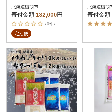
産ななつぼし6kg(3kg
g・留萌
北海道留萌市
北海道留萌
×2)全3回
6kg(3k
寄付金額
132,000
円
寄付金額
（0件）
定期便