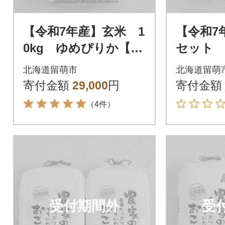
【令和7年産】玄米 1
【令和7
0kg ゆめぴりか【北
セット 
海道留萌産】
ぼし5k
北海道留萌市
北海道留萌
5kg)
寄付金額
29,000
円
寄付金額
（4件）
受付期間外
受