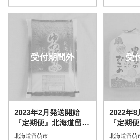
受付期間外
受
2023年2月発送開始
2022年
『定期便』北海道留萌
『定期便
産ゆめぴりか 5kg 全6
g(5kg
北海道留萌市
北海道留萌