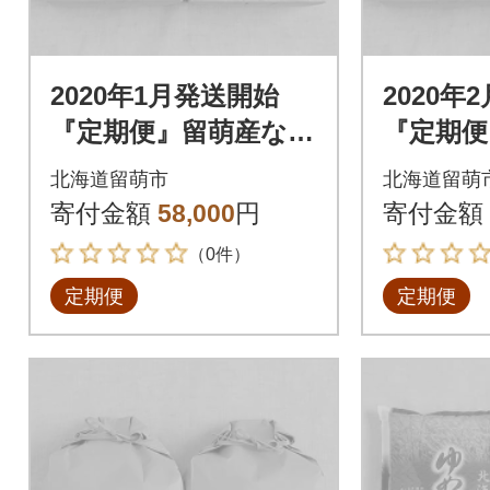
2020年1月発送開始
2020年
『定期便』留萌産なな
『定期便
つぼし6kg 全6回
つぼし6k
北海道留萌市
北海道留萌
寄付金額
58,000
円
寄付金額
（0件）
定期便
定期便