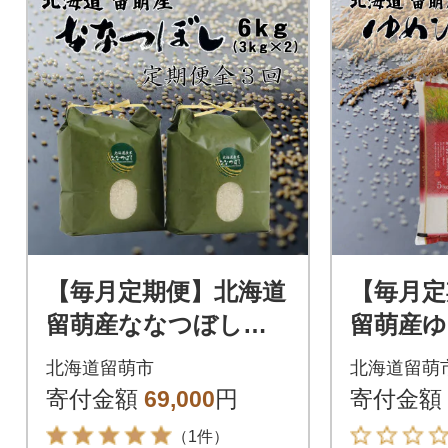
【毎月定期便】北海道
【毎月定
留萌産ななつぼし 6
留萌産ゆ
kg(3kg×2個)全3回
kg全3回
北海道留萌市
北海道留萌
寄付金額
69,000
円
寄付金額
（1件）