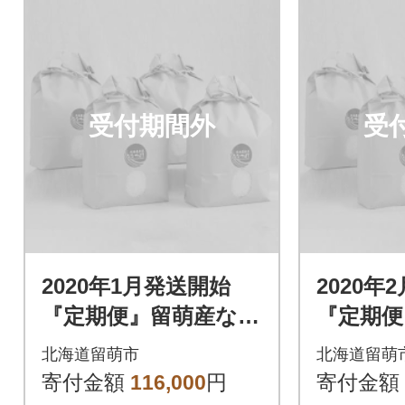
受付期間外
受
2020年1月発送開始
2020年
『定期便』留萌産なな
『定期便
つぼし12kg全6回
つぼし12
北海道留萌市
北海道留萌
寄付金額
116,000
円
寄付金額