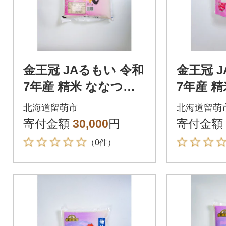
金王冠 JAるもい 令和
金王冠 
7年産 精米 ななつぼ
7年産 
し 10kg 特A 白米
し 1.8k
北海道留萌市
北海道留萌
寄付金額
30,000
円
寄付金額
（0件）