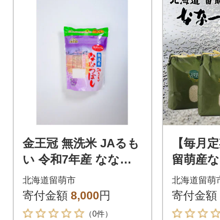
金王冠 無洗米 JAるも
【毎月定
い 令和7年産 ななつ
留萌産な
ぼし 1.8kg 特A 白米
2kg(3k
北海道留萌市
北海道留萌
寄付金額
8,000
円
寄付金額
（0件）