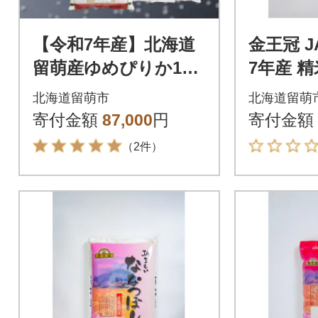
【令和7年産】北海道
金王冠 
留萌産ゆめぴりか10k
7年産 
g・留萌産ななつぼし
し 5kg 
北海道留萌市
北海道留萌
12kg(3kg×4袋)計22kg
寄付金額
87,000
円
寄付金額
（2件）