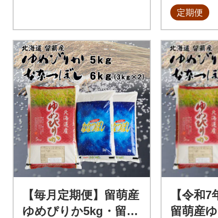
定期便
【毎月定期便】留萌産
【令和7
ゆめぴりか5kg・留萌
留萌産ゆ