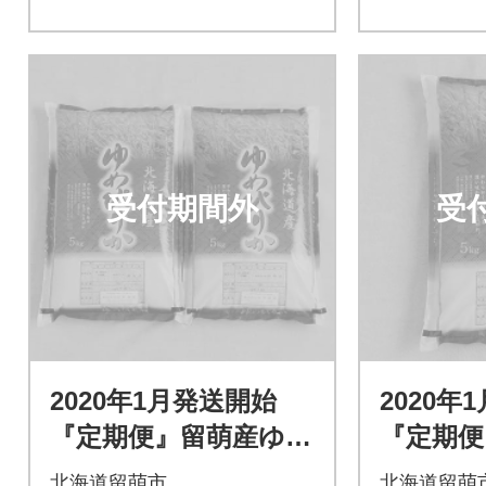
受付期間外
受
2020年1月発送開始
2020年
『定期便』留萌産ゆめ
『定期便
ぴりか10kg全6回
産ゆめぴり
北海道留萌市
北海道留萌