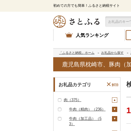
初めての方でも簡単！ふるさと納税サイト
人気ランキング
「ふるさと納税」ホーム
お礼品から探す
鹿児島県枕崎市、豚肉（
お礼品カテゴリ
解除
肉（375）
1
牛肉（精肉）（236）
ステーキ（120）
牛肉（加工品）（5
3）
すき焼き（53）