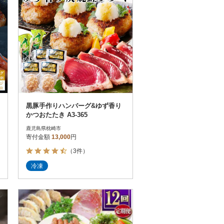
黒豚手作りハンバーグ&ゆず香り
かつおたたき A3-365
鹿児島県枕崎市
寄付金額
13,000
円
（3件）
冷凍