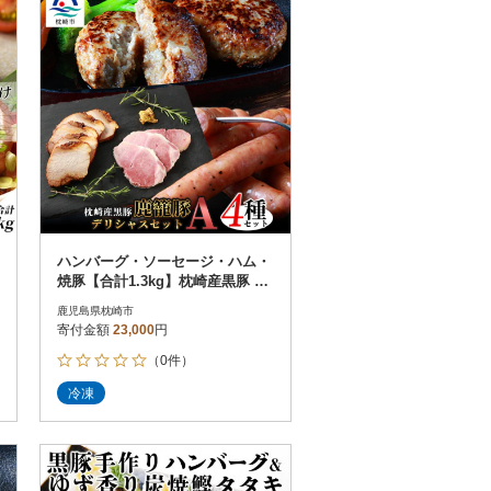
ハンバーグ・ソーセージ・ハム・
焼豚【合計1.3kg】枕崎産黒豚 B3
-4
鹿児島県枕崎市
寄付金額
23,000
円
（0件）
冷凍