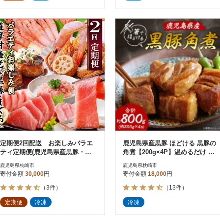
定期便2回配送 お楽しみバラエ
鹿児島県産黒豚 ほどける 黒豚の
ティ定期便(鹿児島県産黒豚・鮪et
角煮【200g×4P】温めるだけ 豚
c) DD-6008
肉 バラ肉 惣菜 A8-24
鹿児島県枕崎市
鹿児島県枕崎市
寄付金額
30,000
円
寄付金額
18,000
円
（3件）
（13件）
定期便
冷凍
冷凍