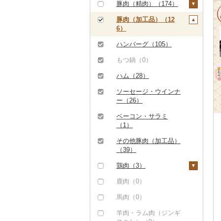
ハンバーグ（25）
豚肉（精肉）（174）
しゃぶしゃぶ（47）
もつ鍋（24）
ステーキ（15）
豚肉（加工品）（12
焼肉（132）
6）
ローストビーフ（0）
すき焼き（36）
牛タン（2）
ハンバーグ（105）
ビーフジャーキー
しゃぶしゃぶ（109）
和牛（50）
（0）
もつ鍋（0）
焼肉（25）
黒毛和牛（160）
その他牛肉（加工品）
ハム（28）
アグー豚（0）
（18）
白老牛（0）
ソーセージ・ウインナ
その他豚肉（精肉）
ー（26）
仙台牛（0）
（96）
ベーコン・サラミ
米沢牛（0）
（1）
山形牛（0）
その他豚肉（加工品）
（39）
常陸牛（0）
鶏肉（3）
上州牛（0）
鶏肉（精肉）（0）
鹿肉（0）
飛騨牛（0）
ハム・ソーセージ
馬肉（0）
近江牛（0）
（0）
羊肉・ラム肉（ジンギ
神戸牛・神戸ビーフ