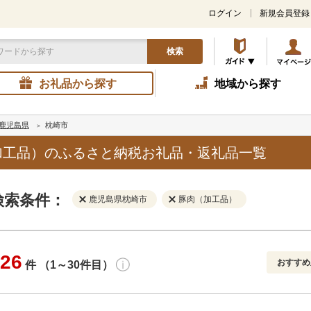
ログイン
新規会員登録
検索
お礼品から探す
地域から探す
鹿児島県
枕崎市
加工品）のふるさと納税お礼品・返礼品一覧
検索条件：
鹿児島県枕崎市
豚肉（加工品）
26
おすすめ
件 （1～30件目）
寄付金額
解除
地域
解除
おすすめ
円～
新着順