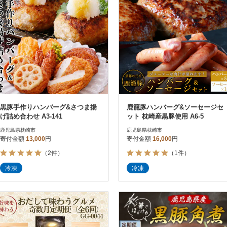
黒豚手作りハンバーグ&さつま揚
鹿籠豚ハンバーグ&ソーセージセ
げ詰め合わせ A3-141
ット 枕崎産黒豚使用 A6-5
鹿児島県枕崎市
鹿児島県枕崎市
寄付金額
13,000
円
寄付金額
16,000
円
（2件）
（1件）
冷凍
冷凍