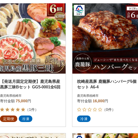
【発送月固定定期便】鹿児島県産
枕崎産黒豚 鹿籠豚ハンバーグ6個
黒豚三昧Bセット GG5-0001全6回
セット A6-4
鹿児島県枕崎市
鹿児島県枕崎市
寄付金額
75,000
円
寄付金額
16,000
円
（1件）
（0件）
定期便
冷凍
冷凍