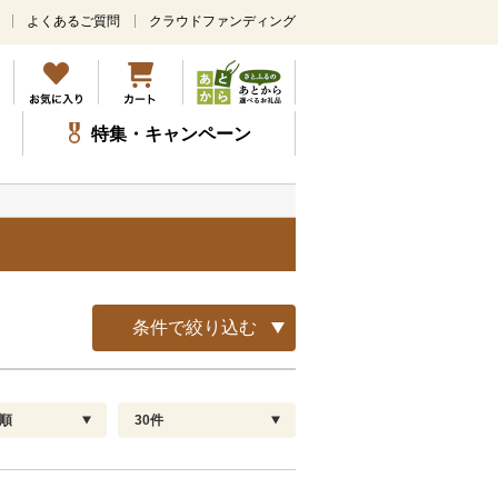
よくあるご質問
クラウドファンディング
メ
イ
ン
コ
ン
特集・キャンペーン
テ
ン
ツ
に
ス
キ
ッ
プ
条件で絞り込む
順
30件
配送指定
解除
順
30
お届け日時指定可
60