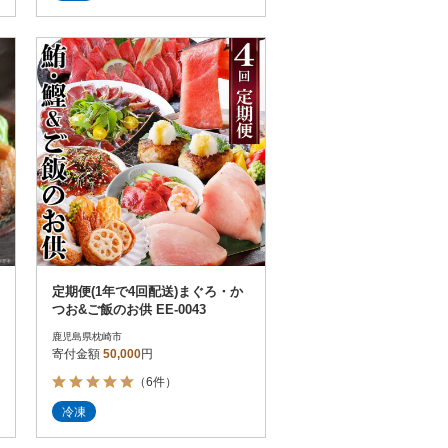
定期便(1年で4回配送)まぐろ・か
つお&ご飯のお供 EE-0043
鹿児島県枕崎市
寄付金額
50,000
円
（6件）
冷凍