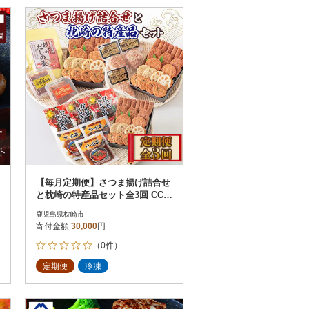
【毎月定期便】さつま揚げ詰合せ
と枕崎の特産品セット全3回 CC0-
0015
鹿児島県枕崎市
寄付金額
30,000
円
（0件）
定期便
冷凍