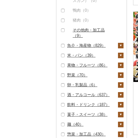
唐揚げ（0）
スカン）（0）
（0）
中津からあげ（0）
鴨肉（0）
但馬牛（0）
水炊き（0）
猪肉（0）
土佐あかうし（0）
地鶏（0）
その他肉・加工品
佐賀牛（0）
（9）
赤鶏さつま（0）
長崎和牛（0）
魚介・海産物（829）
その他鶏肉（3）
あか牛（0）
米・パン（39）
カニ（0）
宮崎牛（0）
果物・フルーツ（86）
エビ（19）
米（0）
その他牛肉（精肉）
野菜（70）
甘エビ（4）
いくら（0）
雑穀（0）
ぶどう・マスカット
（74）
（0）
卵・乳製品（6）
ボタンエビ（0）
うに（0）
餅（0）
いも（42）
いちご（1）
酒・アルコール（637）
伊勢海老（7）
明太子・たらこ（0）
その他穀物加工品（2
じゃがいも（1）
トマト（4）
卵（2）
4）
りんご（6）
飲料・ドリンク（187）
その他エビ（10）
その他魚卵（2）
さつまいも（41）
フルーツトマト（0）
玉ねぎ（0）
チーズ（2）
ビール・発泡酒（4）
パン（15）
もも（0）
菓子・スイーツ（38）
数の子（0）
貝（0）
その他いも（4）
ミニトマト（0）
ねぎ（0）
ヨーグルト（0）
ビール（0）
日本酒（0）
水・ミネラルウォータ
メロン（0）
ー（0）
麺（40）
からすみ（0）
うなぎ（8）
その他トマト（4）
とうもろこし（0）
牛乳（0）
発泡酒（3）
焼酎（608）
ケーキ（6）
さくらんぼ（0）
コーヒー・コーヒー豆
惣菜・加工品（430）
キャビア（2）
鮮魚（336）
根菜（7）
バター（0）
地ビール・クラフトビ
芋焼酎（581）
梅酒（1）
クッキー（1）
ラーメン（18）
（0）