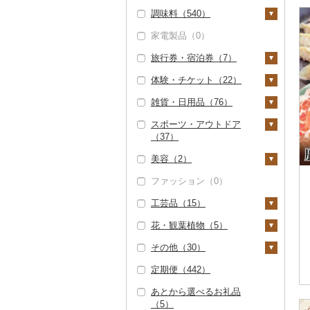
梨（2）
ール（1）
調味料（540）
その他魚卵（0）
鮭・サーモン（0）
イカ・タコ（0）
人参（0）
アスパラガス（0）
その他乳製品（2）
麦焼酎（22）
泡盛（0）
焼き菓子（6）
うどん（15）
惣菜（88）
茶（133）
和梨（0）
マンゴー（5）
家電製品（0）
マグロ（78）
海苔・海藻（3）
大根（0）
豆（0）
米焼酎（1）
ワイン（0）
プリン（2）
そば（3）
餃子（17）
カレー・シチュー
砂糖（17）
飲料（7）
果汁飲料（19）
洋梨・ラフランス
みかん・柑橘（14）
（9）
旅行券・宿泊券（7）
イワシ（0）
海苔（2）
干物（11）
自然薯（0）
きのこ（0）
黒糖焼酎（0）
ウイスキー（0）
ゼリー（2）
パスタ（0）
シュウマイ（0）
塩（27）
（0）
茶葉・ティーバッグ
りんごジュース（0）
紅茶（24）
みかん（6）
すいか（0）
カレー（8）
鍋（29）
（129）
体験・チケット（22）
カツオ（315）
わかめ（0）
ししゃも（0）
その他魚介・加工品
レンコン（0）
その他野菜（24）
その他焼酎（3）
リキュール・洋酒
チョコレート（1）
ひやむぎ（0）
コロッケ（2）
醤油（38）
旅行券（0）
みかんジュース（オレ
飲料（2）
その他飲料・ジュース
（645）
レモン（0）
キウイ（5）
（2）
シチュー（0）
肉（29）
ピザ（0）
静岡茶（0）
ンジジュース）（0）
（15）
雑貨・日用品（76）
金目鯛（0）
ひじき（0）
その他干物（11）
にんにく・生姜（7）
山菜（0）
カステラ（0）
そうめん（6）
その他惣菜（68）
味噌（22）
宿泊券（7）
PayPay商品券（15）
茶葉・ティーバッグ
しらす・ちりめん
不知火・デコポン
柿（カキ）（2）
甘酒（22）
魚（1）
レトルト（11）
足柄茶（0）
その他果汁飲料（1
（23）
野菜ジュース（0）
スポーツ・アウトドア
クエ（0）
その他海苔・海藻
その他根菜（6）
かぼちゃ（0）
アイス・ジェラート
その他麺（0）
酢（16）
食事券（0）
家具・インテリア
（0）
（0）
9）
（37）
（1）
ドライフルーツ（6
ノンアルコール（0）
（0）
その他鍋（13）
スープ（7）
（2）
知覧茶（0）
炭酸飲料（1）
くじら（0）
茄子（0）
だし（306）
温泉・サウナ・スパ利
かまぼこ・練り製品
せとか（0）
6）
美容（2）
その他酒（4）
その他洋菓子（6）
豆腐・納豆（0）
用券（0）
タンス（0）
寝具（0）
ゴルフ（0）
（342）
八女茶（0）
豆乳（0）
サバ（1）
レタス（0）
食用油（0）
文旦（0）
干し柿（7）
その他果物（24）
ファッション（0）
煎餅・おかき（18）
漬物（9）
水族館（0）
机・テーブル（0）
タオル（0）
釣り（4）
スキンケア（0）
その他魚介・加工品
その他茶（43）
その他飲料・ジュース
さんま（0）
その他野菜（24）
はちみつ（16）
まどんな（0）
干し芋（7）
びわ（0）
（309）
（8）
工芸品（15）
羊羹（0）
梅干（1）
缶詰・瓶詰（65）
動物園（0）
椅子・チェア・ソファ
文房具・印鑑（1）
サイクリング（0）
シャンプー・リンス
鯛（0）
ドレッシング（5）
ポンカン（0）
その他ドライフルーツ
ブルーベリー（4）
（0）
（0）
花・観葉植物（5）
饅頭（0）
キムチ（0）
肉（2）
乾物（187）
釣り（0）
ボールペン（0）
食器（4）
アウトドア・キャンプ
織物（0）
（61）
のどぐろ（0）
その他調味料（315）
その他柑橘（8）
パイナップル（1）
その他家具・インテリ
（33）
石鹸・ボディーソープ
その他（30）
大福（0）
その他漬物（8）
魚（19）
燻製（スモーク）（1
ダイビング（0）
ノート・ファイル
グラス・カップ（1）
キッチン用品（40）
陶器・漆器（5）
観葉植物・苗木（0）
ア（2）
（0）
ふぐ（0）
みりん（0）
栗（0）
1）
（1）
その他スポーツ（0）
定期便（442）
その他和菓子（10）
果物（0）
スキーチケット・リフ
タンブラー（0）
包丁（13）
日用品（14）
信楽焼（0）
その他装飾品・工芸品
花（5）
地域サービス（1）
入浴剤（0）
ブリ（0）
ケチャップ（0）
その他果物（20）
おせち（1）
ト券（0）
印鑑（0）
（10）
あとから選べるお礼品
ジャム（38）
箸（0）
フライパン（0）
洗剤（0）
楽器・器材（0）
唐津焼（0）
胡蝶蘭（0）
盆栽・その他（0）
その他（29）
アロマ（0）
ほっけ（0）
こしょう（0）
（5）
その他加工品（246）
ゴルフプレー券（0）
その他文房具（0）
数珠（0）