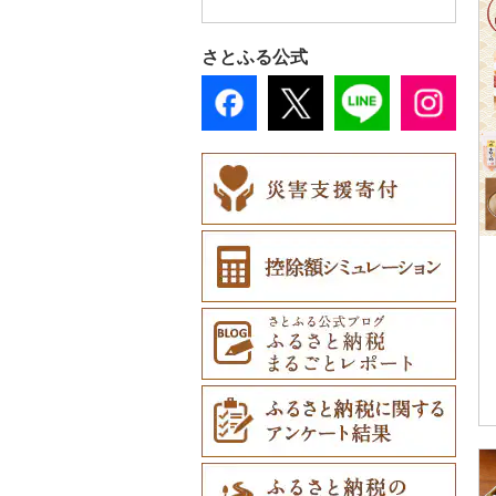
その他缶詰・瓶詰（2
スプーン・フォーク・
鍋（0）
トイレットペーパー
本・CD・DVD（0）
備前焼（0）
造花・プリザーブドフ
プロテイン（0）
その他鮮魚（10）
その他調味料（304）
7）
花火大会チケット
ナイフ（0）
（0）
工芸品（10）
ラワー（0）
まな板（1）
おもちゃ・ぬいぐるみ
美濃焼（0）
（0）
その他美容（2）
さとふる公式
皿・椀（3）
ティッシュ（0）
（0）
播州そろばん（0）
その他花（5）
土鍋（0）
村上木彫堆朱（0）
カタログギフト（0）
弁当箱（0）
その他日用品（14）
ご当地キャラクター
美濃和紙（0）
その他キッチン用品
その他陶器・漆器
その他体験・チケット
（0）
その他食器（1）
（24）
（5）
民芸品（0）
（7）
ベビー用品（8）
ペット用品（2）
防災グッズ（0）
その他雑貨（6）