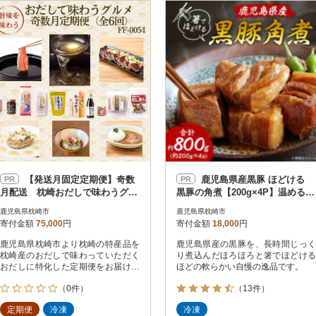
円
レビュー
レビュー
決済方法
解除
寄付金額
PayPay
発送種別
解除
クレジットカード決済
寄付金額
通常
Amazon Pay
冷蔵便
楽天ペイ
冷凍便
メルペイ
コンビニ支払い
ソフトバンクまとめて支払い
au PAY（auかんたん決済）
【発送月固定定期便】奇数
鹿児島県産黒豚 ほどける
PR
PR
d払い
月配送 枕崎おだしで味わうグル
黒豚の角煮【200g×4P】温めるだ
金融機関(Pay-easy決済)
メ FF-0054 全6回
け 豚肉 バラ肉 惣菜 A8-24
鹿児島県枕崎市
鹿児島県枕崎市
寄付金額
75,000
円
寄付金額
18,000
円
鹿児島県枕崎市より枕崎の特産品を
鹿児島県産の黒豚を、長時間じっく
解除
結果を見る（
126
枕崎産のおだしで味わっていただく
り煮込んだほろほろと箸でほどける
おだしに特化した定期便をお届けし
ほどの軟らかい自慢の逸品です。
ます
（0件）
（13件）
定期便
冷凍
冷凍