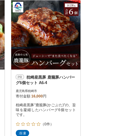
お届け時間帯指定可
発送される月指定可
件数順
90
評価順
120
が高い順
その他
解除
が低い順
さとふる限定のお礼品
定期便
さとふるアプリdeワンストップ申請
対象
枕崎産黒豚 鹿籠豚ハンバー
PR
グ6個セット A6-4
鹿児島県枕崎市
寄付金額
16,000
円
枕崎産黒豚"鹿籠豚(かごぶた)"の、旨
件）
味を凝縮したハンバーグ6個セット
です。
（0件）
冷凍