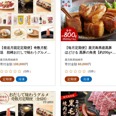
【発送月固定定期便】奇数月配
【毎月定期便】鹿児島県産黒豚
送 枕崎おだしで味わうグルメ
ほどける 黒豚の角煮【約200g×4
GG-0044 全6回
P】FF0-0002全4回
鹿児島県枕崎市
鹿児島県枕崎市
寄付金額
100,000
円
寄付金額
60,000
円
（0件）
（0件）
定期便
冷凍
定期便
冷凍