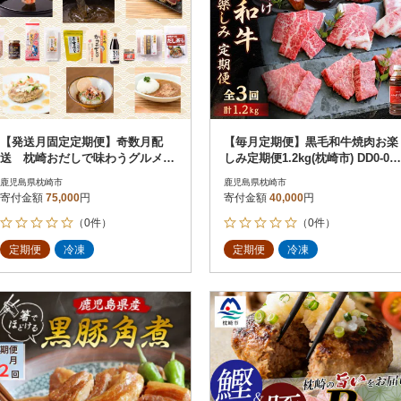
【発送月固定定期便】奇数月配
【毎月定期便】黒毛和牛焼肉お楽
送 枕崎おだしで味わうグルメ
しみ定期便1.2kg(枕崎市) DD0-00
FF-0054 全6回
29 全3回
鹿児島県枕崎市
鹿児島県枕崎市
寄付金額
75,000
円
寄付金額
40,000
円
（0件）
（0件）
定期便
冷凍
定期便
冷凍