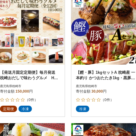
【発送月固定定期便】毎月発送
【鰹・豚】1kgセットA 枕崎産 一
枕崎おだしで味わうグルメ HH-0
本釣り かつおたたき1kg・黒豚ハ
032 全12回
ンバーグ1kg C0-43
鹿児島県枕崎市
鹿児島県枕崎市
寄付金額
150,000
円
寄付金額
30,000
円
（0件）
（0件）
定期便
冷凍
冷凍