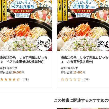
決済方法
解除
レビュー評価順
120
PayPay
寄付金額が高い順
クレジットカード決済
寄付金額が低い順
Amazon Pay
楽天ペイ
メルペイ
コンビニ支払い
ソフトバンクまとめて支払い
au PAY（auかんたん決済）
d払い
金融機関(Pay-easy決済)
湘南江の島 しらす問屋とびっち
湘南江の島 しらす問屋とびっち
ょ ペアお食事券(2名様1組分)
ょ お食事券(1名様分)
神奈川県藤沢市
神奈川県藤沢市
寄付金額
20,000
円
寄付金額
10,000
円
解除
結果を見る（
3
件
（6件）
（0件）
この検索に関連するおすすめの