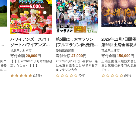
楽
ハワイアンズ スパリ
第5回にしおマラソン
2026年11月7日
補助
ゾートハワイアンズ
(フルマラソン)出走権1
第95回土浦全国花
施設利用券5,000円分|
名分(駐車券なし)・nm
技大会 有料観覧席
福島県いわき市
愛知県西尾市
茨城県土浦市
入場券購入代ホテル宿
arathon5
席) 1マス【5名様
寄付金額
20,000
円
寄付金額
47,000
円
寄付金額
150,000
円
泊代へ充当可能
林間コ
【【【 2026/8/3より寄附額改
2027年1月17日(日)男女が一緒
土浦全国花火競技大会
定いたします 】】】
に公道を走ることができるフ
史と伝統のある花火競
スの良
ルマラソン大会
です。
(17件)
(0件)
(0件)