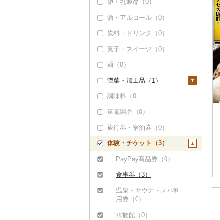
卵・乳製品（0）
うに（0）
酒・アルコール（0）
明太子・たらこ（0）
飲料・ドリンク（0）
その他魚卵（0）
菓子・スイーツ（0）
貝（0）
麺（0）
うなぎ（0）
惣菜・加工品（1）
鮮魚（0）
調味料（0）
イカ・タコ（0）
惣菜（1）
家電製品（0）
海苔・海藻（0）
餃子（0）
カレー・シチュー
（0）
旅行券・宿泊券（0）
干物（0）
シュウマイ（0）
鍋（0）
体験・チケット（3）
その他魚介・加工品
コロッケ（1）
（6）
ピザ（0）
その他惣菜（0）
PayPay商品券（0）
しらす・ちりめん
レトルト（0）
食事券（3）
（5）
スープ（0）
温泉・サウナ・スパ利
かまぼこ・練り製品
豆腐・納豆（0）
用券（0）
（0）
漬物（0）
水族館（0）
その他魚介・加工品