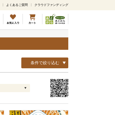
よくあるご質問
クラウドファンディング
メ
イ
ン
コ
ン
テ
ン
ツ
に
ス
キ
条件で絞り込む
ッ
プ
配送指定
解除
お届け日時指定可
お届け時間帯指定可
発送される月指定可