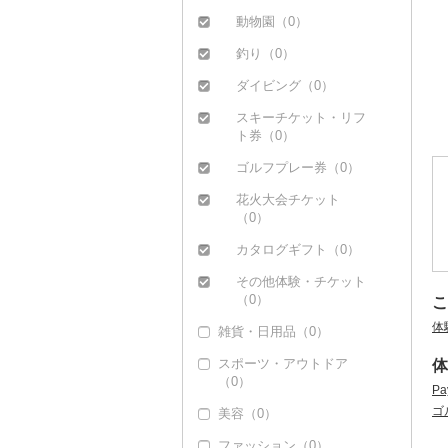
（0）
缶詰・瓶詰（0）
動物園（0）
乾物（0）
釣り（0）
燻製（スモーク）
ダイビング（0）
（0）
スキーチケット・リフ
おせち（0）
ト券（0）
その他加工品（0）
ゴルフプレー券（0）
花火大会チケット
（0）
カタログギフト（0）
その他体験・チケット
（0）
こ
体
雑貨・日用品（0）
スポーツ・アウトドア
体
（0）
P
ゴ
美容（0）
ファッション（0）