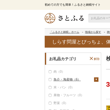
初めての方でも簡単！ふるさと納税サイト
「ふるさと納税」ホーム
地域から探す
神
しらす問屋とびっちょ、
お礼品カテゴリ
解除
肉（0）
魚介・海産物（6）
3
米・パン（0）
カニ（0）
果物・フルーツ（0）
エビ（0）
野菜（0）
いくら（0）