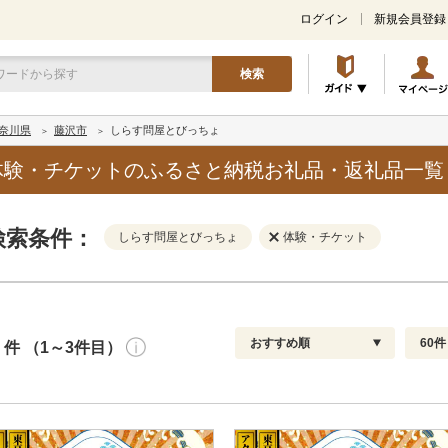
ログイン
新規会員登録
検索
奈川県
藤沢市
しらす問屋とびっちょ
体験・チケットのふるさと納税お礼品・返礼品一覧
検索条件：
しらす問屋とびっちょ
体験・チケット
おすすめ順
60件
件 （1～3件目）
寄付金額
解除
発送種別
解除
通常
おすすめ順
30
円～
冷蔵便
新着順
60
円
冷凍便
レビュー件数順
90