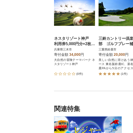
ネスタリゾート神戸
三鈴カントリー倶
利用券5,000円分×2枚セ
部 ゴルフプレー
ット
券 2枚
兵庫県三木市
三重県鈴鹿市
寄付金額
34,000
円
寄付金額
20,000
円
大自然の冒険テーマパーク ネ
美しい自然に溶けあう
スタリゾート神戸
ース 東名阪鈴鹿IC、新名神鈴
鹿PAから5分のアクセ
さ
(0件)
(1件)
関連特集