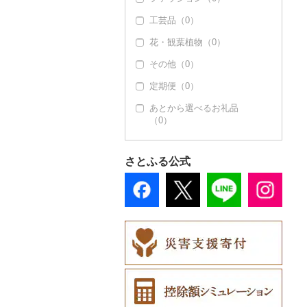
工芸品（0）
花・観葉植物（0）
その他（0）
定期便（0）
あとから選べるお礼品
（0）
さとふる公式