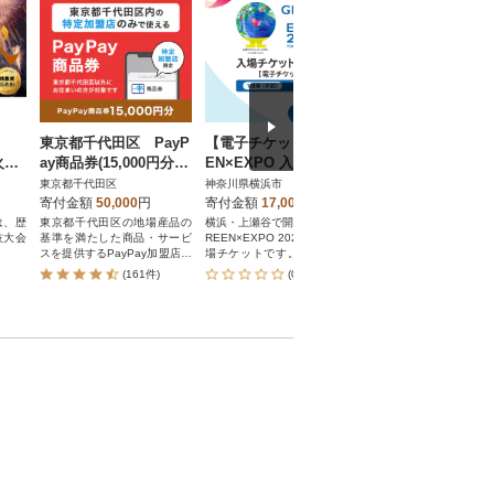
開催
東京都千代田区 PayP
【電子チケット】GRE
鎌倉シャツカード 2
火競
ay商品券(15,000円分)
EN×EXPO 入場チケッ
00円分【直営店舗
(桟敷
※地域内の一部の加盟
ト 【早割価格】1日券
ンラインショップ
東京都千代田区
神奈川県横浜市
神奈川県鎌倉市
迄】
店のみで利用可
(大人) SPC0001-1
用可】
寄付金額
50,000
円
寄付金額
17,000
円
寄付金額
100,000
円
は、歴
東京都千代田区の地場産品の
横浜・上瀬谷で開催される「G
メーカーズシャツ鎌倉(
技大会
基準を満たした商品・サービ
REEN×EXPO 2027」の1日入
ャツ)直営店舗及びオン
スを提供するPayPay加盟店で
場チケットです。本チケット
ショップでのお買い物
のお支払いにご利用いただけ
は、会期中いつでも1回ご入場
用いただけるカード
(161件)
(0件)
(37件)
ます。東京都千代田区在住の
いただける「早割価格」の返
方はPayPay商品券を受け取れ
礼品です。
ませんのでご注意ください。