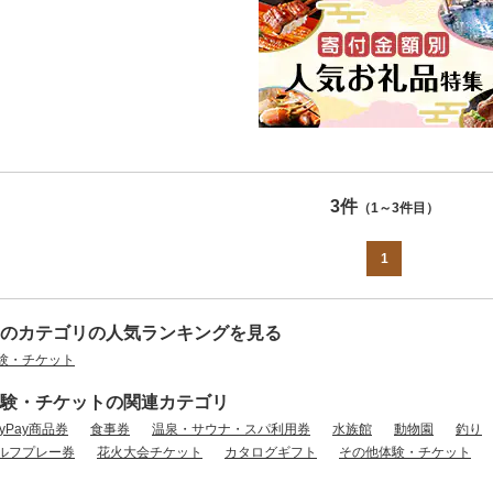
3件
（1～3件目）
1
のカテゴリの人気ランキングを見る
験・チケット
験・チケットの関連カテゴリ
ayPay商品券
食事券
温泉・サウナ・スパ利用券
水族館
動物園
釣り
ルフプレー券
花火大会チケット
カタログギフト
その他体験・チケット