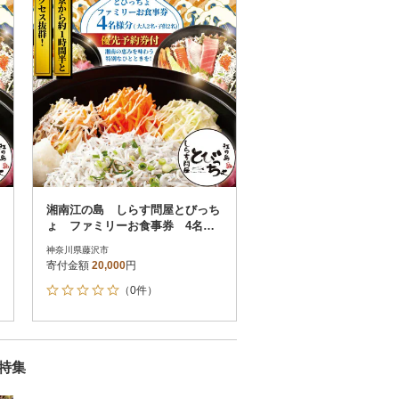
その他
解除
さとふる限定のお礼品
定期便
さとふるアプリdeワンストップ申請
対象
湘南江の島 しらす問屋とびっち
ょ ファミリーお食事券 4名様
分(大人2名・子供2名)
神奈川県藤沢市
寄付金額
20,000
円
）
（0件）
特集