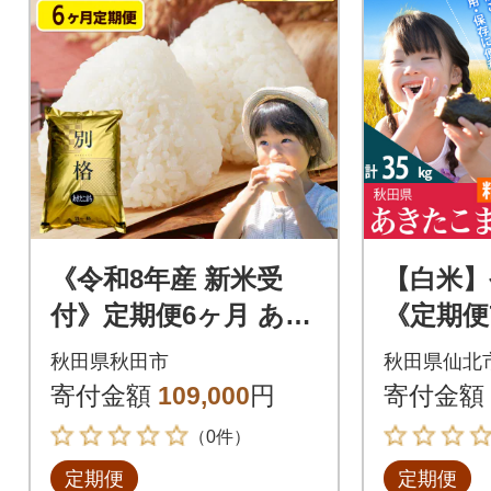
《令和8年産 新米受
【白米】
付》定期便6ヶ月 あき
《定期便
たこまち 10kg 無洗
たこまち 5
秋田県秋田市
秋田県仙北
米|15_mge-011006ms
nk-0103
寄付金額
109,000
円
寄付金額
（0件）
定期便
定期便