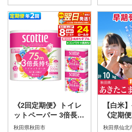
《2回定期便》トイレ
【白米】
ットペーパー 3倍長持
《定期便
ち 8個 ダブル|15_nsc
たこまち 5
秋田県秋田市
秋田県仙北