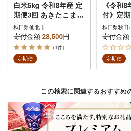
白米5kg 令和8年産 定
《令和8
期便3回 あきたこまち
付》定期
5kg 匠|02_snk-01030
きたこまち
秋田県仙北市
秋田県秋田
3
米|15_m
寄付金額
28,500
円
寄付金額
（1件）
定期便
定期便
この検索に関連するおすすめ