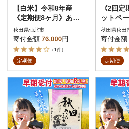
【白米】令和8年産
《2回定
《定期便8ヶ月》あき
ットペー
たこまち 5kg 匠|02_s
ち 8個 
秋田県仙北市
秋田県秋田
nk-010308
sc-1002
寄付金額
76,000
円
寄付金額
（1件）
定期便
定期便