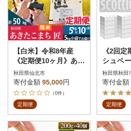
【白米】令和8年産
《2回定
《定期便10ヶ月》あ
シュペー
きたこまち 5kg 匠|02
ティ 20箱
秋田県仙北市
秋田県秋田
_snk-010310
nsc-050
寄付金額
95,000
円
寄付金額
（0件）
定期便
定期便