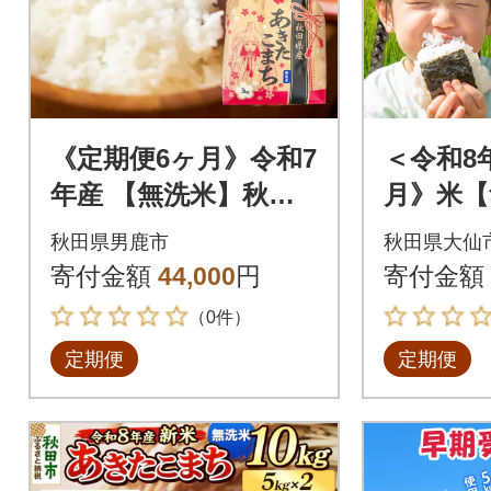
《定期便6ヶ月》令和7
＜令和8
年産 【無洗米】秋田
月》米【
県産 あきたこまち 3k
きたこまち
秋田県男鹿市
秋田県大仙
g|23_kml-020306
nk-0305
寄付金額
44,000
円
寄付金額
（0件）
定期便
定期便