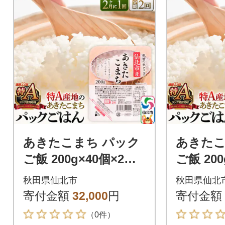
あきたこまち パック
あきたこ
ご飯 200g×40個×2回
ご飯 200
秋田県産 隔月発送|02
秋田県 3
秋田県仙北市
秋田県仙北
_jpr-010802b
2_jpr-01
寄付金額
32,000
円
寄付金額
（0件）