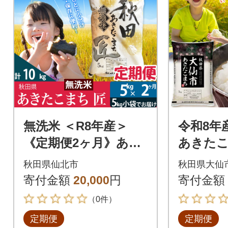
無洗米 ＜R8年産＞
令和8年
《定期便2ヶ月》あき
あきた
たこまち 5kg 匠|02_s
米】 あ
秋田県仙北市
秋田県大仙
nk-030302
g|22_ss
寄付金額
20,000
円
寄付金額
（0件）
定期便
定期便