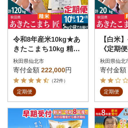
令和8年産米10kg★あ
【白米】
きたこまち10kg 精米
《定期便
定期便12回 匠|02_snk
たこまち 5
秋田県仙北市
秋田県仙北
-010612
nk-0103
寄付金額
222,000
円
寄付金額
（22件）
定期便
定期便