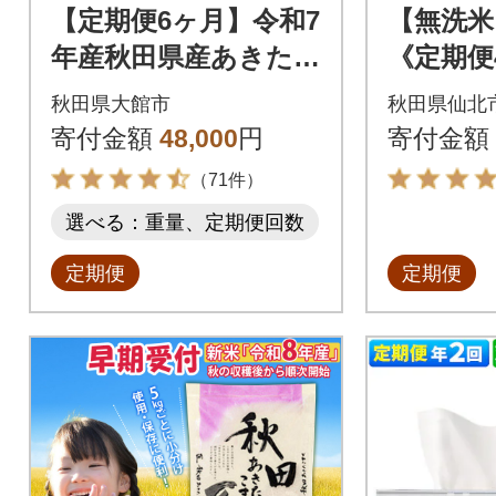
【定期便6ヶ月】令和7
【無洗米
年産秋田県産あきたこ
《定期便
まち(無洗米)5kg
たこまち 5
秋田県大館市
秋田県仙北
nk-0303
寄付金額
48,000
円
寄付金額
（71件）
選べる：重量、定期便回数
定期便
定期便