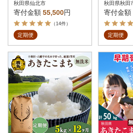
定期便3回 匠|02_snk-
ち 24個 
秋田県仙北市
秋田県秋田
010603
c-10060
寄付金額
55,500
円
寄付金額
（14件）
定期便
定期便