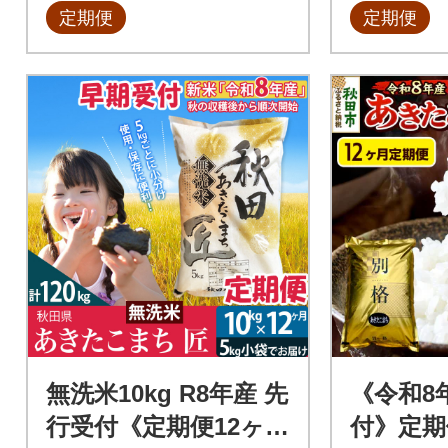
定期便
定期便
無洗米10kg R8年産 先
《令和8
行受付《定期便12ヶ
付》定期