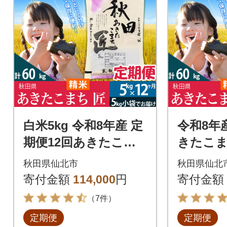
白米5kg 令和8年産 定
令和8年
期便12回あきたこま
きたこま
ち 5kg 匠|02_snk-010
便6回 匠|
秋田県仙北市
秋田県仙北
312
06
寄付金額
114,000
円
寄付金額
（7件）
定期便
定期便