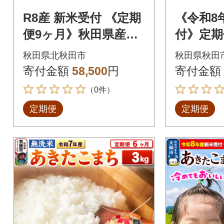
R8産 新米受付 《定期
《令和8
便9ヶ月》秋田県産あ
付》定期
きたこまち2kg【無洗
きたこまち
秋田県北秋田市
秋田県秋田
米】|oomr-30109s
米|15_mg
寄付金額
58,500
円
寄付金額
（0件）
定期便
定期便