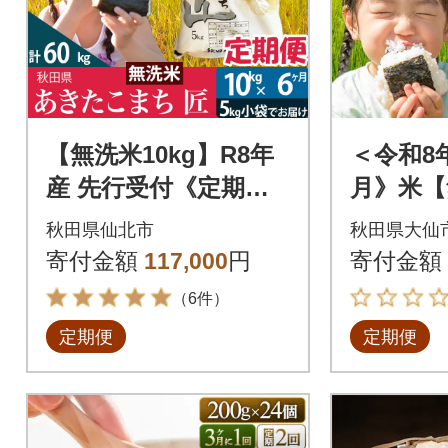
【無洗米10kg】R8年
＜令和8
産 先行受付《定期便6
月》米【
ヶ月》あきたこまち
きたこまち
秋田県仙北市
秋田県大仙
匠|02_snk-030606
nk-0305
寄付金額
117,000
円
寄付金額
（6件）
定期便
定期便