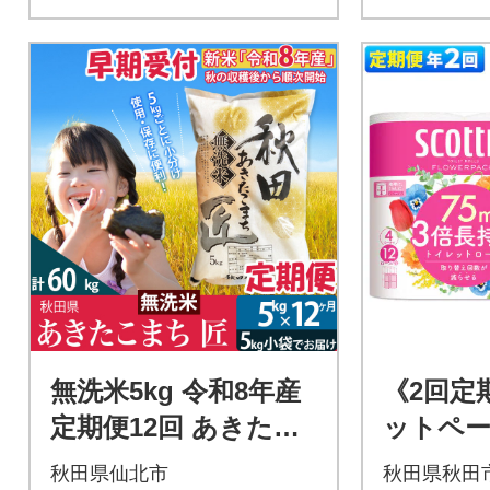
無洗米5kg 令和8年産
《2回定
定期便12回 あきたこ
ットペー
まち 5kg 匠|02_snk-0
ち 24個 
秋田県仙北市
秋田県秋田