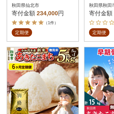
月》あきたこまち 匠|
きたこまち
秋田県仙北市
秋田県秋田
02_snk-030612
15_mge-
寄付金額
234,000
円
寄付金額
（1件）
定期便
定期便