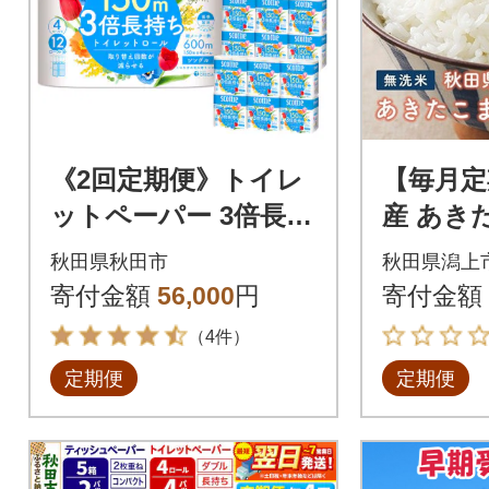
《2回定期便》トイレ
【毎月定
ットペーパー 3倍長持
産 あき
ち 48個 シングル|15_
米 5kg
秋田県秋田市
秋田県潟上
nsc-101202sa
寄付金額
56,000
円
寄付金額
（4件）
定期便
定期便