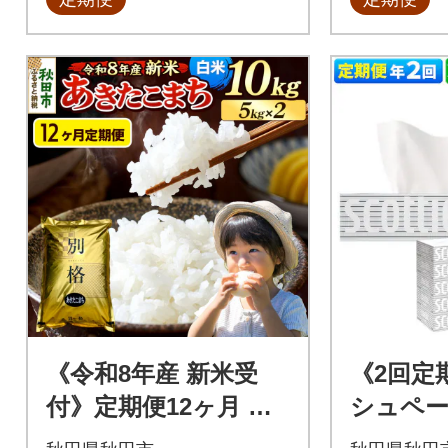
《令和8年産 新米受
《2回定
付》定期便12ヶ月 あ
シュペー
きたこまち 10kg 白
ティ10箱 