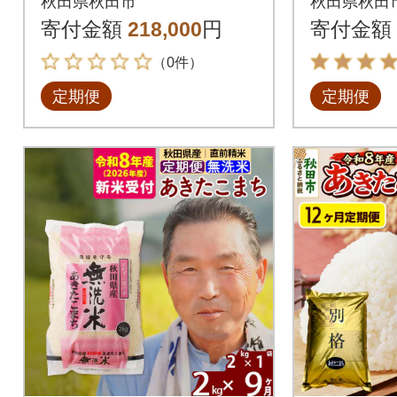
秋田県秋田市
秋田県秋田
米|15_mge-011012hs
nsc-050
寄付金額
218,000
円
寄付金額
（0件）
定期便
定期便