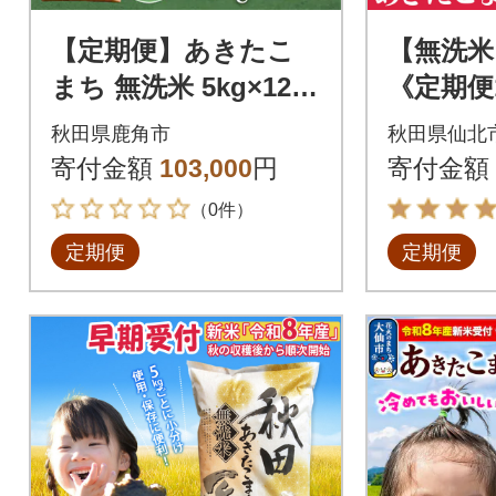
【定期便】あきたこ
【無洗米
まち 無洗米 5kg×12カ
《定期便
月【トライズ】
きたこまち
秋田県鹿角市
秋田県仙北
_snk-03
寄付金額
103,000
円
寄付金額
（0件）
定期便
定期便