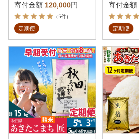
30312
c-10060
寄付金額
120,000
円
寄付金額
（5件）
定期便
定期便