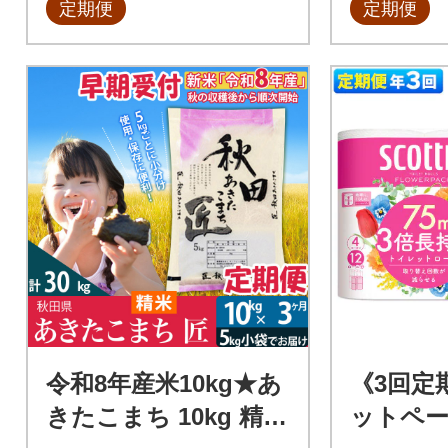
定期便
定期便
令和8年産米10kg★あ
《3回定
きたこまち 10kg 精米
ットペー