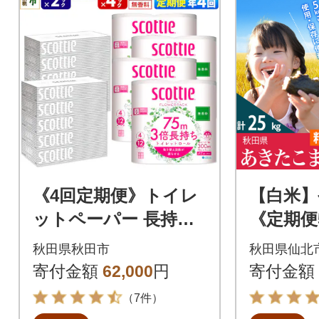
《4回定期便》トイレ
【白米】
ットペーパー 長持ち
《定期便
16個 ティッシュ10箱|
たこまち 5
秋田県秋田市
秋田県仙北
15_nsc-130404db
nk-0103
寄付金額
62,000
円
寄付金額
（7件）