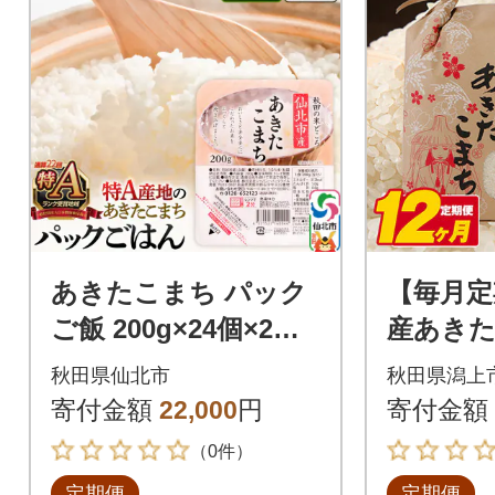
あきたこまち パック
【毎月定
ご飯 200g×24個×2回
産あきた
秋田県 3ヶ月毎発送|0
お助け米(
秋田県仙北市
秋田県潟上
2_jpr-010502c
2回
寄付金額
22,000
円
寄付金額
（0件）
定期便
定期便