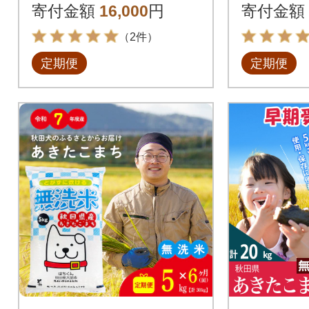
-100202da
nk-0103
寄付金額
16,000
円
寄付金額
（2件）
定期便
定期便