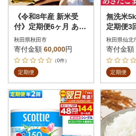
《令和8年産 新米受
無洗米5k
付》定期便6ヶ月 あき
定期便3
たこまち 5kg 無洗米|
ち 5kg 匠
秋田県秋田市
秋田県仙北
15_mge-010506ms
303
寄付金額
60,000
円
寄付金額
（0件）
定期便
定期便