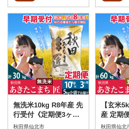
無洗米10kg R8年産 先
【玄米5
行受付《定期便3ヶ
産 定期
月》あきたこまち 匠|
こまち 5k
秋田県仙北市
秋田県仙北