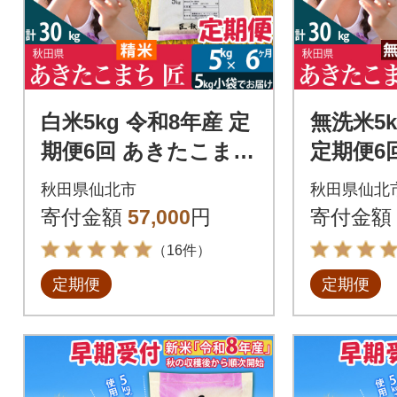
白米5kg 令和8年産 定
無洗米5k
期便6回 あきたこまち
定期便6
5kg 匠|02_snk-01030
ち 5kg 匠
秋田県仙北市
秋田県仙北
6
306
寄付金額
57,000
円
寄付金額
（16件）
定期便
定期便