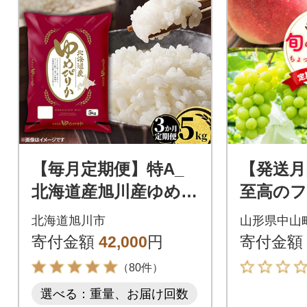
【毎月定期便】特A_
【発送月
北海道産旭川産ゆめぴ
至高のフ
りか 精米5kg_米 お米
町旬の
北海道旭川市
山形県中山
こめ_05402全3回
とずつ
寄付金額
42,000
円
寄付金額
便A全4
（80件）
選べる：重量、お届け回数