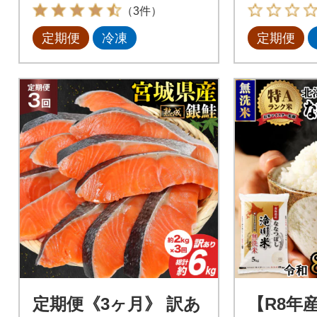
183-504
（3件）
定期便
冷凍
定期便
定期便《3ヶ月》 訳あ
【R8年