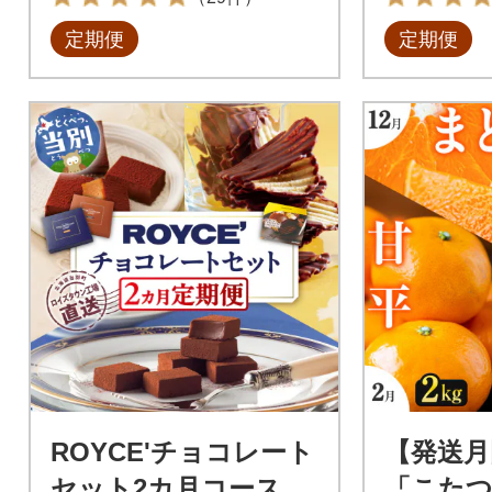
定期便
定期便
ROYCE'チョコレート
【発送月
セット2カ月コース_t
「こた