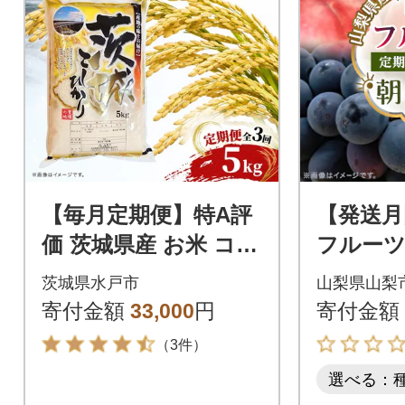
【毎月定期便】特A評
【発送月
価 茨城県産 お米 コシ
フルーツ
ヒカリ 定期便 (5kg×3
巨峰1kg
茨城県水戸市
山梨県山梨
回) 茨城県の 米 全3回
全3回
寄付金額
33,000
円
寄付金額
（3件）
選べる：