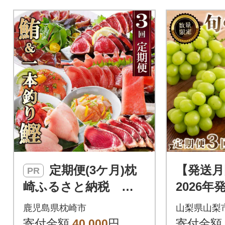
定期便(3ケ月)枕
【発送月
PR
崎ふるさと納税 ま
2026年
ぐろ&一本釣りかつお
果物 桃
鹿児島県枕崎市
山梨県山梨
LL-6001
う+シャ
寄付金額
40,000
円
寄付金額