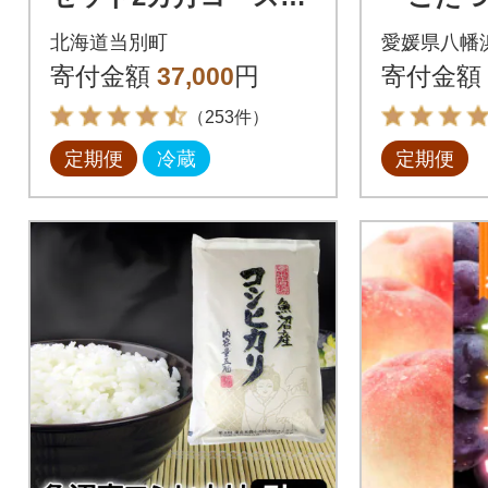
b01-004
語」高級
北海道当別町
愛媛県八幡
んな+甘
寄付金額
37,000
円
寄付金額
49-73】
（253件）
定期便
冷蔵
定期便