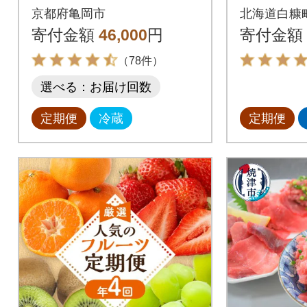
新鮮 野菜セット(7～1
(200g×
京都府亀岡市
北海道白糠
0品目)全6回
寄付金額
46,000
円
寄付金額
（78件）
選べる：お届け回数
定期便
冷蔵
定期便