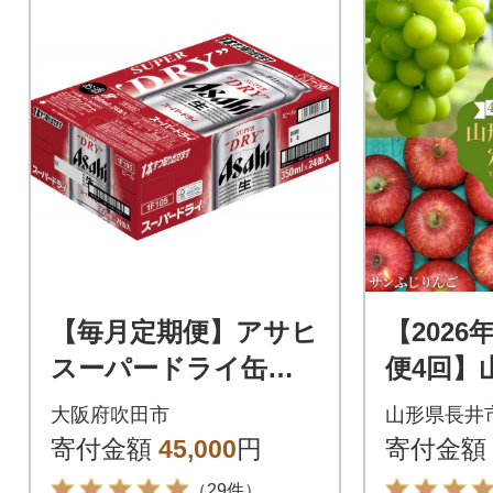
【毎月定期便】アサヒ
【202
スーパードライ缶 3
便4回】
50ml×24本 全3回
選(メロ
大阪府吹田市
山形県長井
マスカッ
寄付金額
45,000
円
寄付金額
42(R8)
（29件）