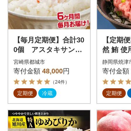
【毎月定期便】合計30
【定期便
0個 アスタキサンチ
然 鮪 
ン入り赤卵「高崎のめ
小分け 約1
宮崎県都城市
静岡県焼津
ぐみ」50個全6回
6-012)
寄付金額
48,000
円
寄付金額
（24件）
定期便
冷蔵
定期便