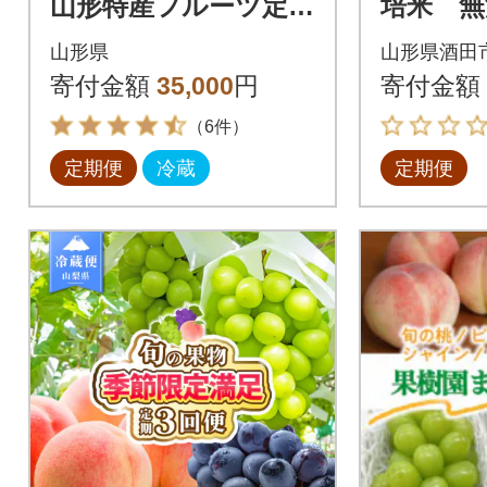
山形特産フルーツ定期
培米 無
便全3回
g全6回
山形県
山形県酒田
寄付金額
35,000
円
寄付金額
（6件）
定期便
冷蔵
定期便