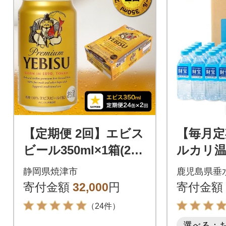
【定期便 2回】エビス
【毎月定
ビール350ml×1箱(24
ルカリ温
缶)(T0109-1602)
泉 500m
静岡県焼津市
鹿児島県垂
市)全3回
寄付金額
32,000
円
寄付金額
（24件）
選べる：