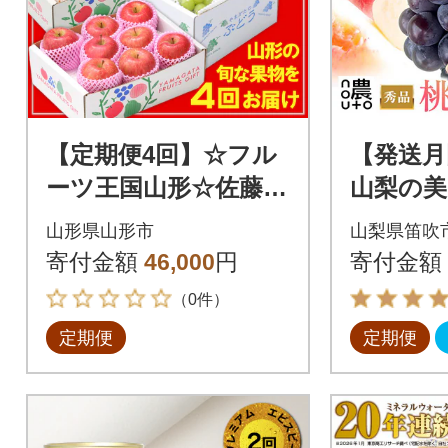
【定期便4回】☆フル
【発送月
ーツ王国山形☆佐藤
山梨の美
錦・白桃・シャイン
桃・巨峰
山形県山形市
山梨県笛吹
マスカット・りんご
マスカッ
寄付金額
46,000
円
寄付金額
FY25-358
（0件）
定期便
定期便