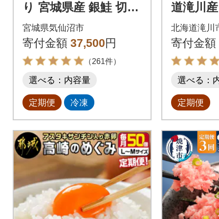
り 宮城県産 銀鮭 切身
道滝川産
約2kg×3回 計6kg [205
無洗米 5
宮城県気仙沼市
北海道滝川
64500]
便 お米
寄付金額
37,500
円
寄付金額
一米 新
（261件）
選べる：内容量
選べる：
定期便
冷凍
定期便