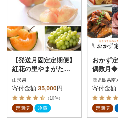
【発送月固定定期便】
おかず定
紅花の里やまがたフ
偶数月◆
ルーツ定期便全3回
ハンバー
山形県
鹿児島県南
ビーフ 
寄付金額
35,000
円
寄付金額
ンバ 惣
（10件）
定期便
冷蔵
定期便