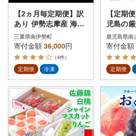
【2ヵ月毎定期便】訳
【定期便
あり 伊勢志摩産 海鮮
児島の厳
お宝ボックス 約1.2kg
4回)
三重県南伊勢町
鹿児島県南
特産の刺身、干物など
寄付金額
36,000
円
寄付金額
全3回
（4件）
定期便
冷凍
定期便