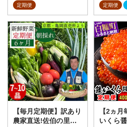
定期便
定期便
【毎月定期便】訳あり
【2ヵ月
農家直送!佐伯の里の
いくら醤油