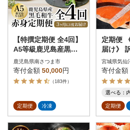
【特撰定期便 全4回】
定期便 
A5等級鹿児島産黒毛
届け》 
和牛赤身定期便 牛肉
約2kg×3
鹿児島県南さつま市
宮城県気仙
冷凍 焼肉 ステーキ ブ
64481
寄付金額
50,000
円
寄付金額
ロック
（183件）
選べる：
定期便
冷凍
定期便