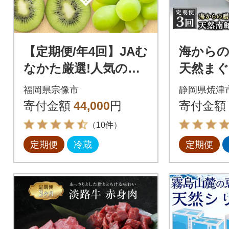
【定期便/年4回】JAむ
海からの
なかた厳選!人気のフ
天然まぐ
ルーツ定期便【ほた
届け)定期便
福岡県宗像市
静岡県焼津
るの里】_HB0140
寄付金額
44,000
円
寄付金額
（10件）
定期便
冷蔵
定期便