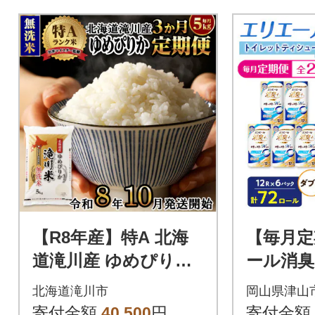
【R8年産】特A 北海
【毎月定
道滝川産 ゆめぴりか
ール消臭
無洗米 5kg 3ヵ月定期
ティシュ
北海道滝川市
岡山県津山
便 お米マイスター 単
ロール(1
寄付金額
40,500
円
寄付金額