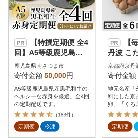
【特撰定期便 全4
【毎月定期便】京
PR
PR
回】A5等級鹿児島産
丹波 こ
黒毛和牛赤身定期便
くろ丹波
鹿児島県南さつま市
京都府京丹
牛肉 冷凍 焼肉 ステー
寄付金額
50,000
円
寄付金額
キ ブロック
A5等級鹿児島県産黒毛和牛の
地元名産「
ヘルシーな赤身を厳選。全4回
料にした京
の定期配送です。
卵、『くろ
く。
（183件）
定期便
冷凍
定期便