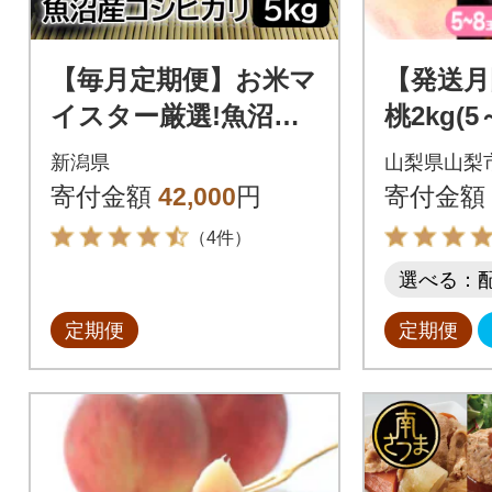
【毎月定期便】お米マ
【発送月
イスター厳選!魚沼産
桃2kg(
コシヒカリ5kg全3回
どう1房
新潟県
山梨県山梨
スカット
寄付金額
42,000
円
寄付金額
全3回
（4件）
選べる：
定期便
定期便