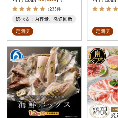
一米 新米
ック)全
（233件）
選べる：内容量、発送回数
定期便
定期便