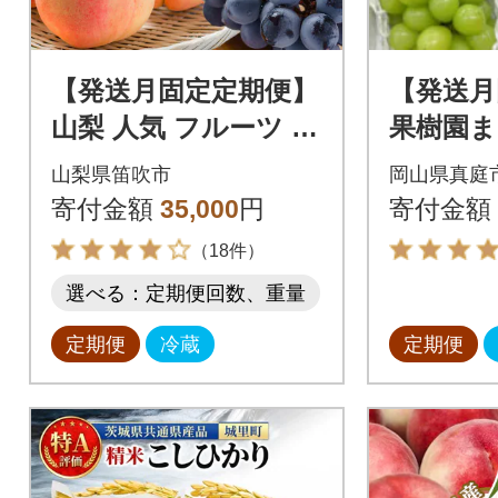
【発送月固定定期便】
【発送月
山梨 人気 フルーツ 桃
果樹園ま
黒ぶどう シャインマ
と葡萄
山梨県笛吹市
岡山県真庭
スカット全3回
つ届く!
寄付金額
35,000
円
寄付金額
便】(岡
（18件）
選べる：定期便回数、重量
定期便
冷蔵
定期便