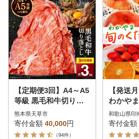
【定期便3回】A4～A5
【発送月
等級 黒毛和牛切り落
わかや
とし1kg(500g×2P)_S
の【S】
熊本県天草市
和歌山県印
001-001-T03A
寄付金額
40,000
円
寄付金額
（94件）