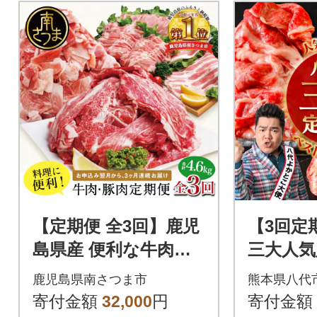
【定期便 全3回】鹿児
【3回定
島県産 便利な牛肉・
三大人気
豚肉 定期便 計4.6kg
ン西京
鹿児島県南さつま市
熊本県八代
黒毛和牛
寄付金額
32,000
円
寄付金額