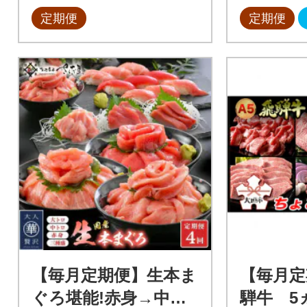
定期便
定期便
【毎月定期便】生本ま
【毎月定
ぐろ堪能!赤身→中ト
騨牛 5