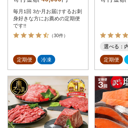
ト 全3回
毎月1回 3か月お届けするお刺
身好きな方にお薦めの定期便
です!!
（30件）
選べる：
定期便
冷凍
定期便