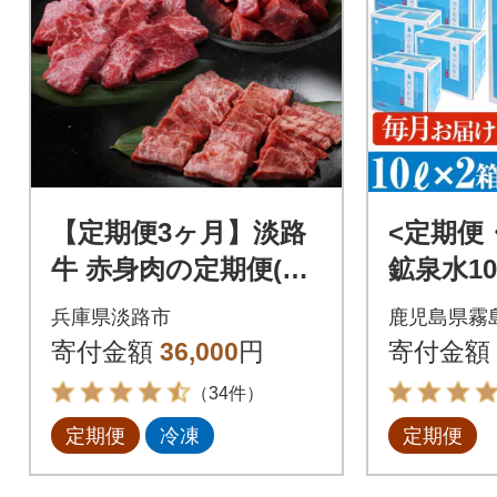
【定期便3ヶ月】淡路
<定期便
牛 赤身肉の定期便(ミ
鉱泉水10
ニステーキ・サイコ
(計12箱
兵庫県淡路市
鹿児島県霧
ロステーキ・焼肉) a
所】K-49
寄付金額
36,000
円
寄付金額
o05721
（34件）
定期便
冷凍
定期便