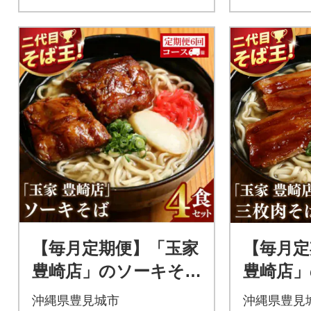
【毎月定期便】「玉家
【毎月定
豊崎店」のソーキそ
豊崎店」
ば4食セット全6回
4食セッ
沖縄県豊見城市
沖縄県豊見