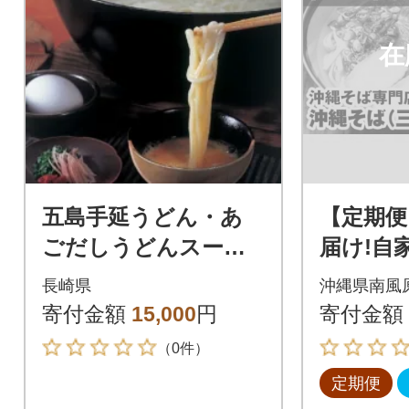
在
五島手延うどん・あ
【定期便
ごだしうどんスー
届け!自
プ・うどんすくいセ
そば専門
長崎県
沖縄県南風
ット (A31)
(三枚肉
寄付金額
15,000
円
寄付金額
4食入り)
（0件）
定期便