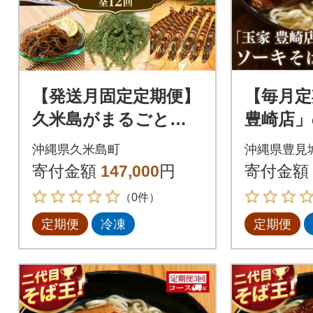
【発送月固定定期便】
【毎月定
久米島がまるごと詰
豊崎店」
まった12ヵ月定期便
ば4食セ
沖縄県久米島町
沖縄県豊見
全12回
寄付金額
147,000
円
寄付金額
（0件）
定期便
冷凍
定期便