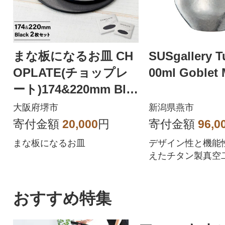
まな板になるお皿 CH
SUSgallery T
OPLATE(チョップレ
00ml Goblet 
ート)174&220mm Bla
ck2枚セット
大阪府堺市
新潟県燕市
寄付金額
20,000
円
寄付金額
96,0
まな板になるお皿
デザイン性と機能
えたチタン製真空
ンブラー。
おすすめ特集