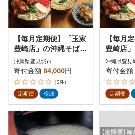
【毎月定期便】「玉家
【毎月定
豊崎店」の沖縄そば詰
豊崎店」
め合わせ4食セット全
め合わせ
沖縄県豊見城市
沖縄県豊見
6回
12回
寄付金額
84,000
円
寄付金額
（0件）
定期便
冷凍
定期便