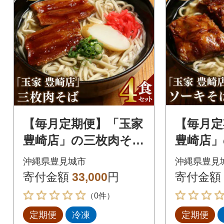
【毎月定期便】「玉家
【毎月定
豊崎店」の三枚肉そば
豊崎店」
4食セット全3回
ば4食セ
沖縄県豊見城市
沖縄県豊見
寄付金額
33,000
円
寄付金額
（0件）
定期便
冷凍
定期便