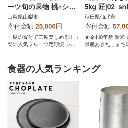
ーツ旬の果物 桃+シャ
5kg 匠|02_sn
インマスカット 全2回
山梨県山梨市
秋田県仙北市
寄付金額
25,000
円
寄付金額
57,0
一度の寄付で二度楽しめる!! 山
★令和8年産 新米
梨の人気フルーツ定期便 シャ
県産あきたこまち5
インマスカット・もも 順次発
便6回★精米したて
送
人気の 5kg の小
質な水で栽培され
食器の人気ランキング
あきたこまちです。
ンファーム西木