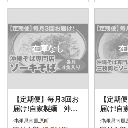
在庫なし
在
【定期便】毎月3回お
【定期便
届け!自家製麺 沖縄
届け!自
そば専門店「ソーキ
そば専門
沖縄県南風原町
沖縄県南風
そば」セット(各月4食
ソーキ