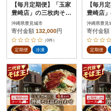
【毎月定期便】「玉家
【毎月定
豊崎店」の三枚肉そば
豊崎店」
4食セット全12回
め合わせ
沖縄県豊見城市
沖縄県豊見
3回
寄付金額
132,000
円
寄付金額
（0件）
定期便
冷凍
定期便