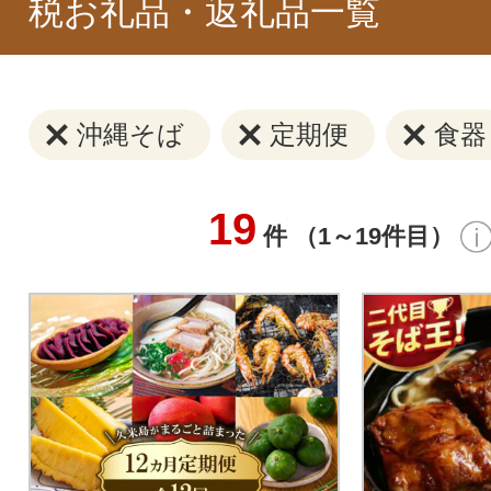
税お礼品・返礼品一覧
沖縄そば
定期便
食器
19
件 （1～19件目）