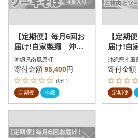
【定期便】毎月6回お
【定期便
届け!自家製麺 沖縄
届け!自
そば専門店「ソーキ
そば専門
沖縄県南風原町
沖縄県南風
そば」セット(各月4食
ソーキ
寄付金額
95,400
円
寄付金額
入り)
(各月4食
（0件）
定期便
冷蔵
定期便