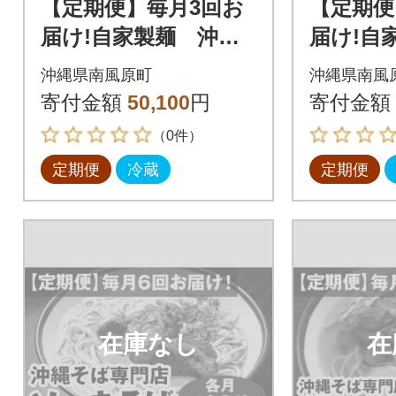
【定期便】毎月3回お
【定期便
届け!自家製麺 沖縄
届け!自
そば専門店「中味そ
そば専門
沖縄県南風原町
沖縄県南風
ば」セット(各月4食入
(三枚肉
寄付金額
50,100
円
寄付金額
り)
4食入り)
（0件）
定期便
冷蔵
定期便
在庫なし
在