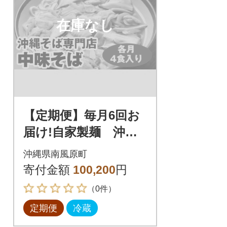
在庫なし
【定期便】毎月6回お
届け!自家製麺 沖縄
そば専門店「中味そ
沖縄県南風原町
ば」セット(各月4食入
寄付金額
100,200
円
り)
（0件）
定期便
冷蔵