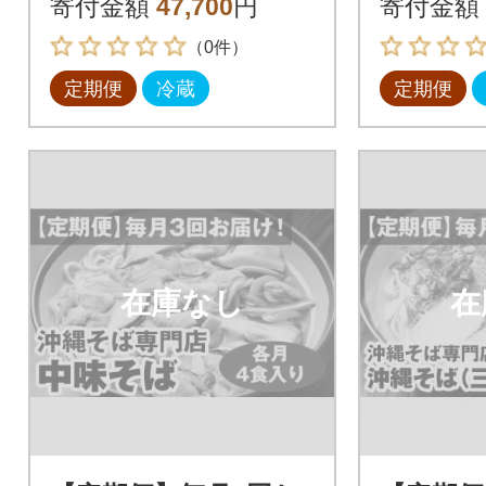
寄付金額
47,700
円
寄付金額
入り)
(各月4食
（0件）
定期便
冷蔵
定期便
在庫なし
在