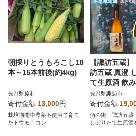
朝採りとうもろこし10
【諏訪五蔵】 
本～15本前後(約4kg)
訪五蔵 真澄 
て生原酒 飲み
ット 720ml×
長野県原村
長野県諏訪市
寄付金額
13,000
円
寄付金額
19,0
栽培期間中農薬不使用で育て
酒の街・諏訪五蔵
たトウモロコシ
しぼりたて生原酒
できる地酒セットで