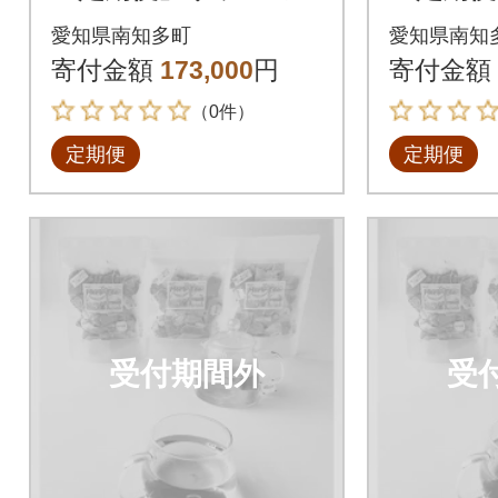
ハーブティー(おまか
ハーブテ
愛知県南知多町
愛知県南知
せセット20個入り×3
せセット
寄付金額
173,000
円
寄付金額
袋)全12回
袋)全12
（0件）
定期便
定期便
受付期間外
受