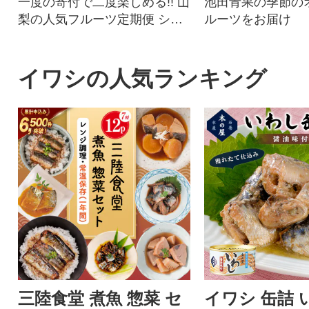
一度の寄付で二度楽しめる!! 山
池田青果の季節の
梨の人気フルーツ定期便 シャ
ルーツをお届け
インマスカット・もも 順次発
送
イワシの人気ランキング
三陸食堂 煮魚 惣菜 セ
イワシ 缶詰 