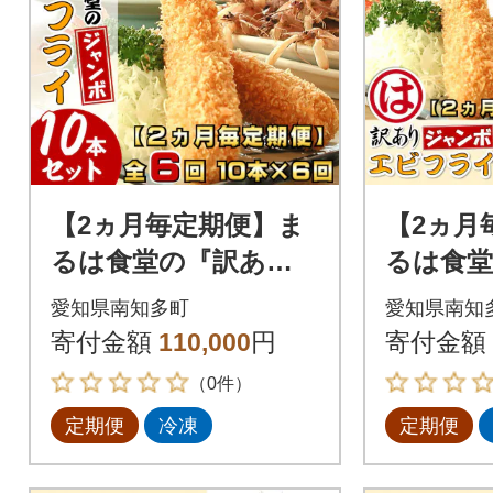
【2ヵ月毎定期便】ま
【2ヵ月
るは食堂の『訳あ
るは食
り』エビフライ10本
ビフライ
愛知県南知多町
愛知県南知
セット全6回
せ魚フラ
寄付金額
110,000
円
寄付金額
産認定品
（0件）
定期便
冷凍
定期便