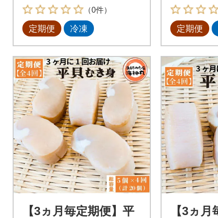
（0件）
定期便
冷凍
定期便
【3ヵ月毎定期便】平
【3ヵ月