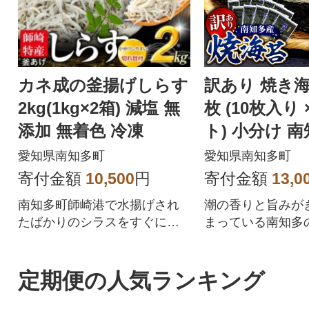
カネ成の釜揚げしらす
訳あり 焼き海
2kg(1kg×2箱) 減塩 無
枚 (10枚入り 
添加 無着色 冷凍
ト) 小分け 
愛知県南知多町
愛知県南知多町
寄付金額
10,500
円
寄付金額
13,0
南知多町師崎港で水揚げされ
潮の香りと旨みが
たばかりのシラスをすぐに釜
まっている南知多
揚げに!大好評の釜あげしらす
海で育まれた焼き
を合計2kgお届け!
りで提供
定期便の人気ランキング