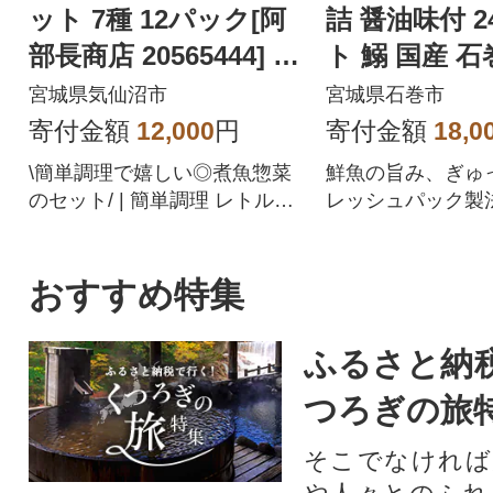
ット 7種 12パック[阿
詰 醤油味付 2
部長商店 20565444] さ
ト 鰯 国産 石
ば さんま かつお
ま 常温 非常
宮城県気仙沼市
宮城県石巻市
存
寄付金額
12,000
円
寄付金額
18,0
\簡単調理で嬉しい◎煮魚惣菜
鮮魚の旨み、ぎゅ
のセット/ | 簡単調理 レトルト
レッシュパック製
魚 さんま いわし さば ぶり 蒲
た、醤油味のいわ
焼 味噌煮 つみれ汁 レンジ 長
巻の醤油と喜界島
期保存 常温保存 個包装 和食
で仕上げた、魚本
おすすめ特集
リーブオイルのよ
脂が特徴です!
ふるさと納
つろぎの旅
そこでなければ