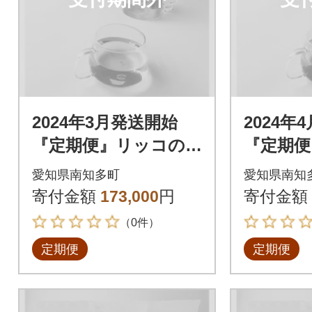
2024年3月発送開始
2024年
『定期便』リッコの
『定期便
ハーブティー(おまか
ハーブテ
愛知県南知多町
愛知県南知
せセット20個入り×3
せセット
寄付金額
173,000
円
寄付金額
袋)全12回
袋)全12
（0件）
定期便
定期便