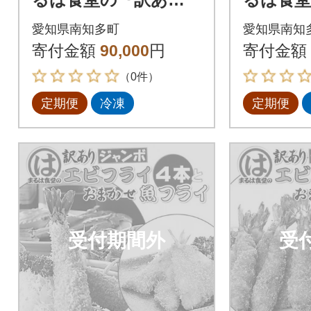
り』エビフライ8本セ
り』エビ
愛知県南知多町
愛知県南知
ット全6回
『おま
寄付金額
90,000
円
寄付金額
イセット
（0件）
定期便
冷凍
定期便
受付期間外
受