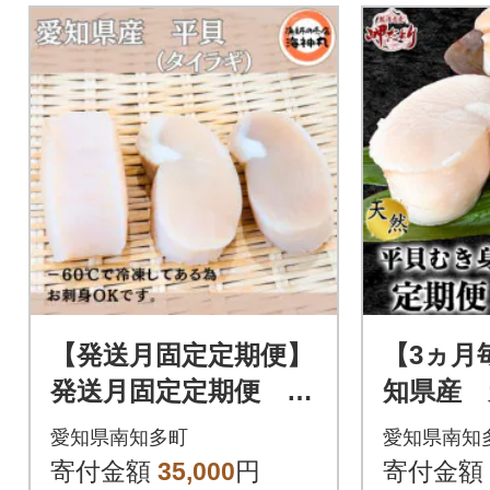
【発送月固定定期便】
【3ヵ月
発送月固定定期便 愛
知県産 
知県産平貝(タイラギ)
身 約33
愛知県南知多町
愛知県南知
むき身3個全3回
寄付金額
35,000
円
寄付金額