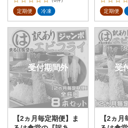
（0件）
定期便
冷凍
定期便
受付期間外
受
【2ヵ月毎定期便】ま
【2ヵ月
るは食堂の『訳あ
るは食堂