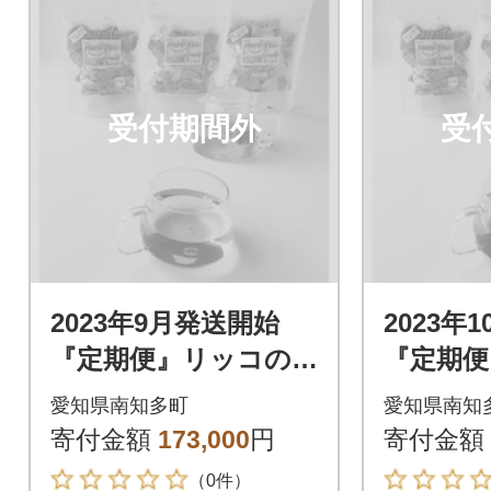
受付期間外
受
2023年9月発送開始
2023年
『定期便』リッコの
『定期便
ハーブティー(おまか
ハーブテ
愛知県南知多町
愛知県南知
せセット20個入り×3
せセット
寄付金額
173,000
円
寄付金額
袋)全12回
袋)全12
（0件）