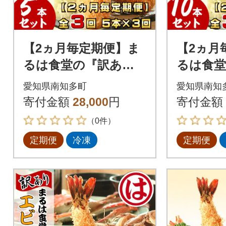
【2ヵ月毎定期便】ま
【2ヵ月
るは食堂の『訳あ
るは食堂
り』エビフライ5本セ
り』エビ
愛知県南知多町
愛知県南知
ット全3回
セット全
寄付金額
28,000
円
寄付金額
（0件）
定期便
冷凍
定期便