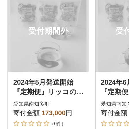
受付期間外
受
2024年5月発送開始
2024年
『定期便』リッコの
『定期便
ハーブティー(おまか
ハーブテ
愛知県南知多町
愛知県南知
せセット20個入り×3
せセット
寄付金額
173,000
円
寄付金額
袋)全12回
袋)全12
（0件）