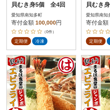
貝むき身5個 全4回
貝むき身
愛知県南知多町
愛知県南知
寄付金額
100,000
円
寄付金額
（0件）
定期便
冷凍
定期便