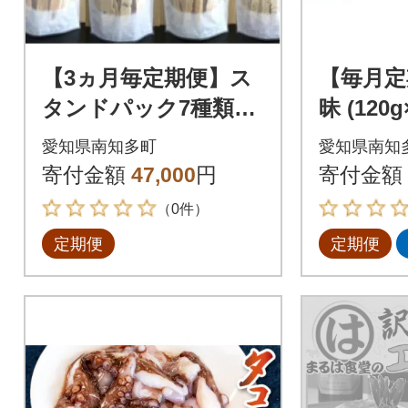
【3ヵ月毎定期便】ス
【毎月定
タンドパック7種類セ
昧 (120
ット 家庭用 磯の香り
愛知県南知多町
愛知県南知
を詰め込んだえびせ
寄付金額
47,000
円
寄付金額
んべい全3回
（0件）
定期便
定期便