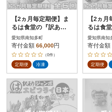
【2ヵ月毎定期便】ま
【2ヵ月
るは食堂の『訳あ
るは食堂
り』エビフライ4本と
り』エビ
愛知県南知多町
愛知県南知
『おまかせ』魚フラ
『おま
寄付金額
66,000
円
寄付金額
イセット全6回
イセット
（0件）
定期便
冷凍
定期便