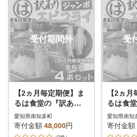
受付期間外
受
【2ヵ月毎定期便】ま
【2ヵ月
るは食堂の『訳あ
るは食堂
り』エビフライ4本セ
り』エビ
愛知県南知多町
愛知県南知
ット全6回
ット全3
寄付金額
48,000
円
寄付金額