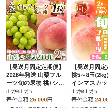
【発送月固定定期便】
【発送月固定
2026年発送 山梨フル
桃5～8玉(2k
ーツ旬の果物 桃+シャ
インマスカット
インマスカット 全2回
g以上)全2回
山梨県山梨市
山梨県山梨市
寄付金額
25,000
円
寄付金額
24,0