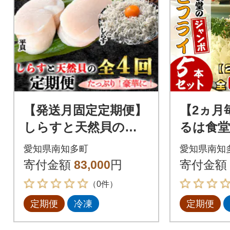
【発送月固定定期便】
【2ヵ月
しらすと天然貝の定
るは食堂
期便 全4回
り』エビ
愛知県南知多町
愛知県南知
ット全6
寄付金額
83,000
円
寄付金額
（0件）
定期便
冷凍
定期便