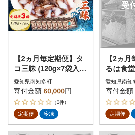
受
【2ヵ月毎定期便】タ
【2ヵ月
コ三昧 (120g×7袋入)
るは食堂
全3回
り』エビ
愛知県南知多町
愛知県南知
ット全3
寄付金額
60,000
円
寄付金額
（0件）
定期便
冷凍
定期便