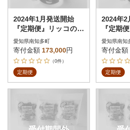
2024年1月発送開始
2024年
『定期便』リッコの
『定期便
ハーブティー(おまか
ハーブテ
愛知県南知多町
愛知県南知
せセット20個入り×3
せセット
寄付金額
173,000
円
寄付金額
袋)全12回
袋)全12
（0件）
定期便
定期便
受付期間外
受