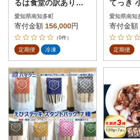
るは食堂の訳ありエ
てっき 
ビフライ10本とおま
せ 家庭
愛知県南知多町
愛知県南知
かせ魚フライ 南知
詰め込
寄付金額
156,000
円
寄付金額
多名産認定品 全6回
べい全3
（0件）
定期便
冷凍
定期便