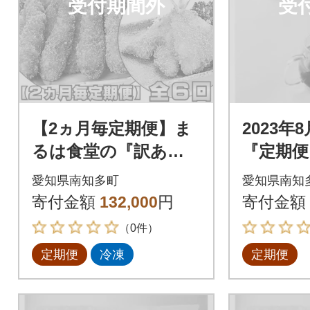
受付期間外
受
【2ヵ月毎定期便】ま
2023年
るは食堂の『訳あ
『定期便
り』エビフライ8本と
ハーブテ
愛知県南知多町
愛知県南知
『おまかせ』魚フラ
せセット
寄付金額
132,000
円
寄付金額
イセット全6回
袋)全12
（0件）
定期便
冷凍
定期便