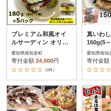
プレミアム和風オイ
真いわし
ルサーディン オリー
150g(5
ブオイル入り 180g(5
産イワシ
愛知県南知多町
愛知県南知
～7尾)×5P 豊浜産イワ
道
寄付金額
24,000
円
寄付金額
シ
（0件）