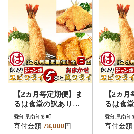
【2ヵ月毎定期便】ま
【2ヵ月
るは食堂の訳ありエ
るは食
ビフライ5本とおまか
ビフライ
愛知県南知多町
愛知県南知
せ魚フライ 南知多名
かせ魚
寄付金額
78,000
円
寄付金額
産認定品 全6回
多名産認