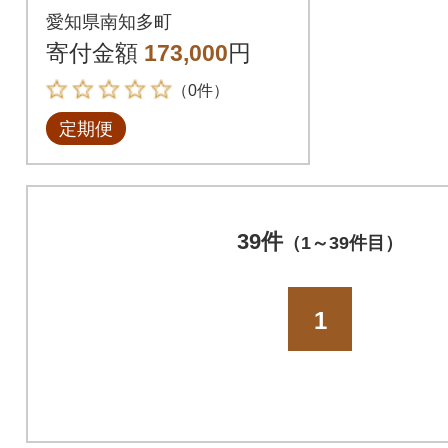
ハーブティー(おまか
愛知県南知多町
せセット20個入り×3
寄付金額
173,000
円
袋)全12回
（0件）
定期便
39件
（1～39件目）
1