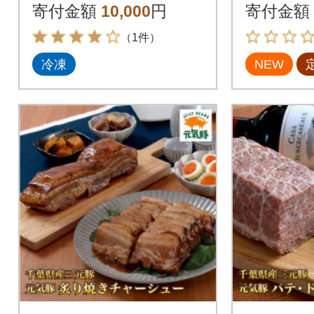
×4回)全
寄付金額
10,000
円
寄付金額
（1件）
冷凍
NEW