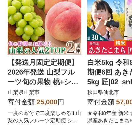
【発送月固定定期便】
白米5kg 令和
2026年発送 山梨フル
期便6回 あ
ーツ旬の果物 桃+シャ
5kg 匠|02_sn
インマスカット 全2回
山梨県山梨市
秋田県仙北市
寄付金額
25,000
円
寄付金額
57,0
一度の寄付で二度楽しめる!! 山
★令和8年産 新米
梨の人気フルーツ定期便 シャ
県産あきたこまち5
インマスカット・もも 順次発
便6回★精米したて