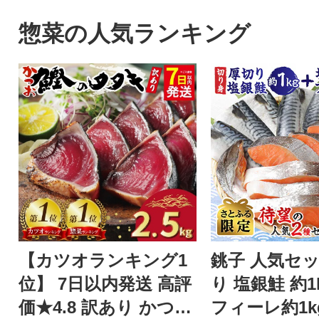
送
人気の 5kg の小
質な水で栽培され
惣菜の人気ランキング
あきたこまちです。
ンファーム西木
【カツオランキング1
銚子 人気セッ
位】 7日以内発送 高評
り 塩銀鮭 約1
価★4.8 訳あり かつお
フィーレ約1k