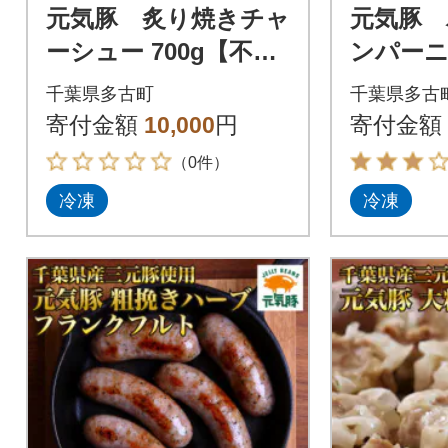
元気豚 炙り焼きチャ
元気豚 
ーシュー 700g【不定
ンパー
貫】
千葉県多古町
千葉県多古
寄付金額
10,000
円
寄付金額
（0件）
冷凍
冷凍