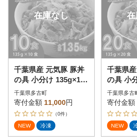
在庫なし
在
千葉県産 元気豚 豚丼
千葉県産
の具 小分け 135g×10
の具 小分
食
食
千葉県多古町
千葉県多古
寄付金額
11,000
円
寄付金額
（0件）
NEW
冷凍
NEW