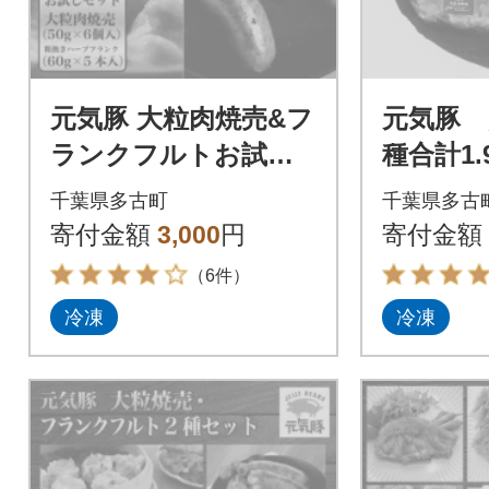
元気豚 大粒肉焼売&フ
元気豚 
ランクフルトお試し
種合計1.9
セット 600g(50g×6
千葉県多古町
千葉県多古
個入り、60g×5本入
寄付金額
3,000
円
寄付金額
り)
（6件）
冷凍
冷凍