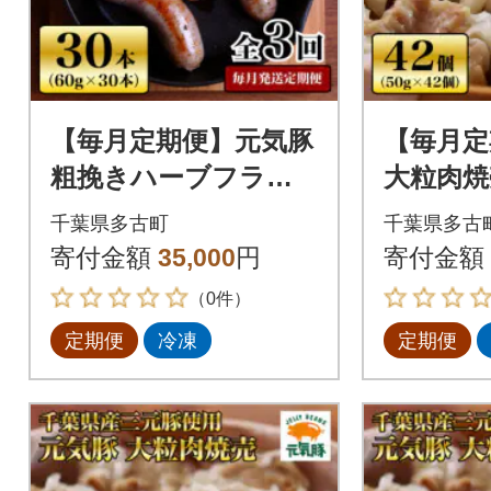
【毎月定期便】元気豚
【毎月定
粗挽きハーブフラン
大粒肉焼
クフルト 30本セット
個セット(
千葉県多古町
千葉県多古
1.8kg(60g×30本)全3回
回
寄付金額
35,000
円
寄付金額
（0件）
定期便
冷凍
定期便