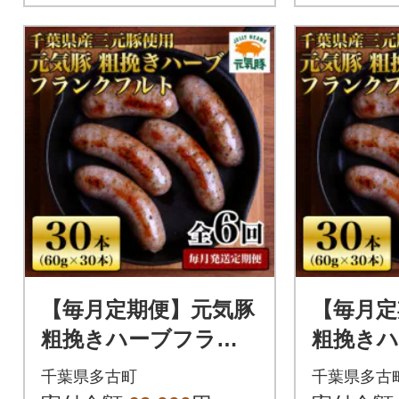
【毎月定期便】元気豚
【毎月定
粗挽きハーブフラン
粗挽き
クフルト 30本セット
クフルト
千葉県多古町
千葉県多古
1.8kg(60g×30本)全6回
1.8kg(