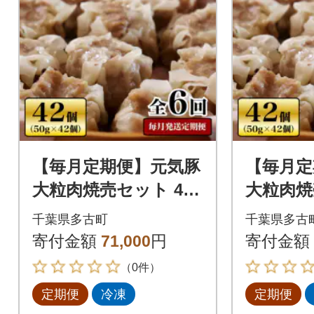
【毎月定期便】元気豚
【毎月定
大粒肉焼売セット 42
大粒肉焼
個セット(計2.1kg)全6
個セット(
千葉県多古町
千葉県多古
回
回
寄付金額
71,000
円
寄付金額
（0件）
定期便
冷凍
定期便