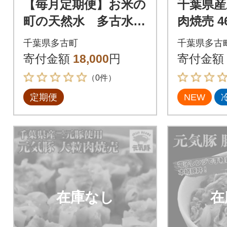
【毎月定期便】お米の
千葉県産
町の天然水 多古水(s
肉焼売 46
ui)500ml 計96本(48
気豚100
千葉県多古町
千葉県多古
本×2回)全2回
寄付金額
18,000
円
寄付金額
（0件）
定期便
NEW
在庫なし
在