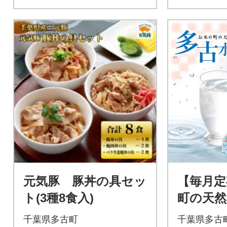
元気豚 豚丼の具セッ
【毎月定
ト(3種8食入)
町の天然
ui)500
千葉県多古町
千葉県多古