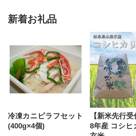
新着お礼品
冷凍カニピラフセット
【新米先行受
(400g×4個)
8年産 コシヒカ
玄米