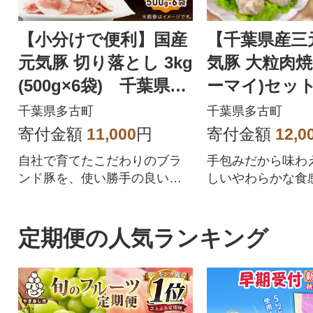
【小分けで便利】国産
【千葉県産三
元気豚 切り落とし 3kg
気豚 大粒肉焼
(500g×6袋) 千葉県産
ーマイ)セット 
三元豚 パラパラ凍結
(50g×42個)
千葉県多古町
千葉県多古町
寄付金額
11,000
円
寄付金額
12,0
自社で育てたこだわりのブラ
手包みだから味わ
ンド豚を、使い勝手の良いパ
しいやわらかな食
ラパラ凍結で500gずつ小分け
シーな旨みが楽し
にしました!
そう系冷凍焼売
定期便の人気ランキング