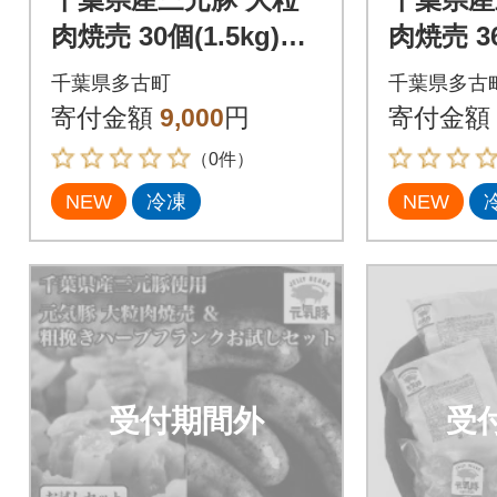
肉焼売 30個(1.5kg)元
肉焼売 36
気豚100%使用 冷凍
気豚100
千葉県多古町
千葉県多古
寄付金額
9,000
円
寄付金額
（0件）
NEW
冷凍
NEW
受付期間外
受