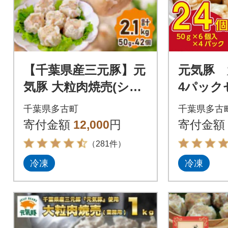
【千葉県産三元豚】元
元気豚
気豚 大粒肉焼売(シュ
4パック
ーマイ)セット 2.1kg
千葉県多古町
千葉県多古
(50g×42個)
寄付金額
12,000
円
寄付金額
（281件）
冷凍
冷凍