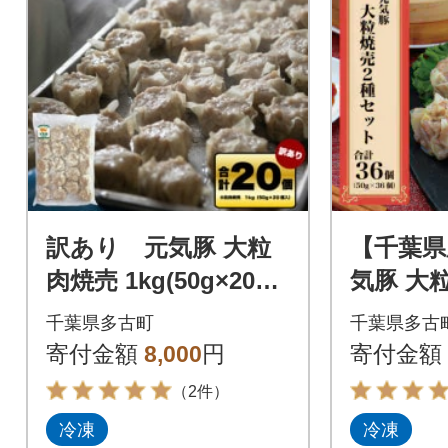
訳あり 元気豚 大粒
【千葉県
肉焼売 1kg(50g×20個
気豚 大
入り)
ト(2種 
千葉県多古町
千葉県多古
【シュ
寄付金額
8,000
円
寄付金額
（2件）
冷凍
冷凍