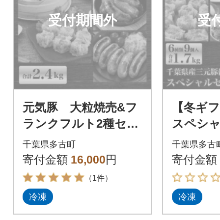
受付期間外
受
元気豚 大粒焼売&フ
【冬ギフ
ランクフルト2種セッ
スペシャ
ト
種類9個入
千葉県多古町
千葉県多古
寄付金額
16,000
円
寄付金額
（1件）
冷凍
冷凍