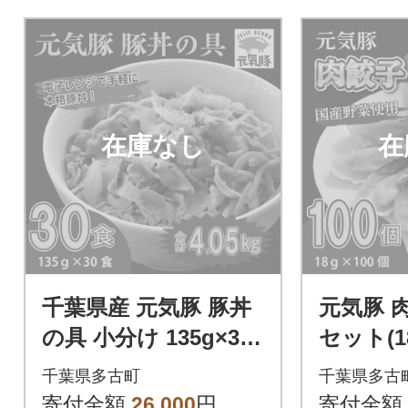
在庫なし
在
千葉県産 元気豚 豚丼
元気豚 肉
の具 小分け 135g×30
セット(1
食
0パック)
千葉県多古町
千葉県多古
寄付金額
26,000
円
寄付金額