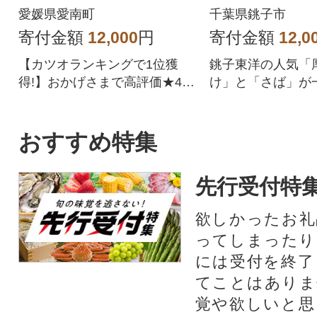
のたたき 2.5kg
2.0kg【さと
愛媛県愛南町
千葉県銚子市
定】
寄付金額
12,000
円
寄付金額
12,0
【カツオランキングで1位獲
銚子東洋の人気「
得!】おかげさまで高評価★4.
け」と「さば」が
8!四国一の水揚げを誇る愛媛県
める訳ありセット。
愛南町のかつお。愛媛はみか
お届けします!
んや柑橘だけじゃない!太平洋
おすすめ特集
でとれたかつおは高知(土佐)に
も負けない鮮度でかつお本来
先行受付特
の旨味を存分に楽しめます。
形や大きさは不揃いですが、
欲しかったお礼
味は訳なし!人気のかつおのた
ってしまったり
たきをどうぞご賞味くださ
い。鰹のタタキ かつおたたき
には受付を終了
冷凍 小分け カツオタタキ 骨取
てことはありま
り 骨なし たたき
覚や欲しいと思