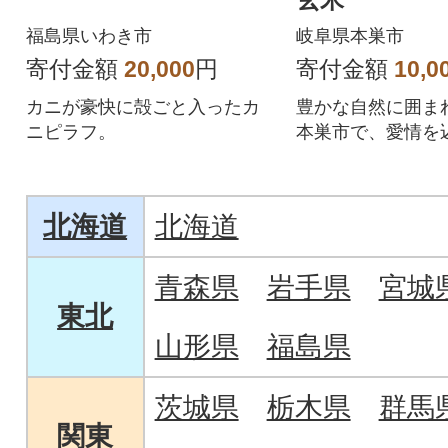
福島県いわき市
岐阜県本巣市
寄付金額
20,000
円
寄付金額
10,0
カニが豪快に殻ごと入ったカ
豊かな自然に囲ま
ニピラフ。
本巣市で、愛情を
たお米です。
北海道
北海道
青森県
岩手県
宮城
東北
山形県
福島県
茨城県
栃木県
群馬
関東