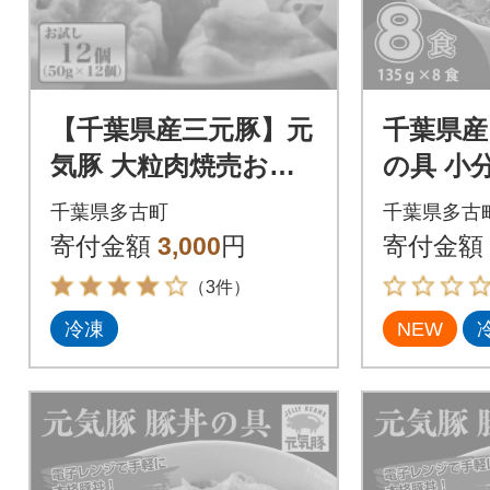
【千葉県産三元豚】元
千葉県産
気豚 大粒肉焼売お試
の具 小分
しセット 600g(50g×
千葉県多古町
千葉県多古
12個)
寄付金額
3,000
円
寄付金額
（3件）
冷凍
NEW