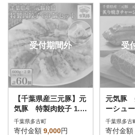
受付期間外
受
【千葉県産三元豚】元
元気豚 
気豚 特製肉餃子 1.2
ーシュー
kg(20g×60個)
千葉県多古町
千葉県多古
寄付金額
9,000
円
寄付金額