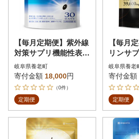
【毎月定期便】紫外線
【毎月定
対策サプリ機能性表示
リンサ
食品アスタキサンチ
ン亜鉛マカ
岐阜県養老町
岐阜県養老
ン配合HAKUAハクア
NOソル
寄付金額
18,000
円
寄付金額
30日30粒全4回
180粒全
（0件）
定期便
定期便