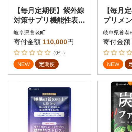
【毎月定期便】紫外線
【毎月定
対策サプリ機能性表示
プリメン
食品アスタキサンチ
ル 機能
岐阜県養老町
岐阜県養老
ン配合HAKUAハクア
フマ GAB
寄付金額
110,000
円
寄付金額
6袋180粒全4回
粒)全4回
（0件）
NEW
定期便
NEW