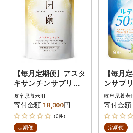
【毎月定期便】アスタ
【毎月定
キサンチンサプリメ
ンサプリ
ント ビタミンC コラ
イン50
岐阜県養老町
岐阜県養老
ーゲン配合白繭しろ
テイン5
寄付金額
18,000
円
寄付金額
まゆ30日30粒全4回
0日60粒
（0件）
定期便
定期便