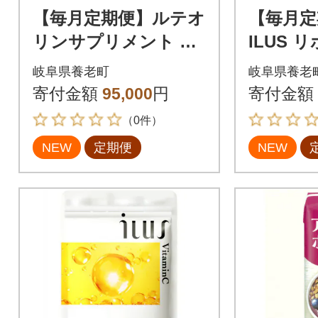
【毎月定期便】ルテオ
【毎月定
リンサプリメント キ
ILUS
ニシナイトGOLD 尿
ミンC配
岐阜県養老町
岐阜県養老
酸値ケア 180日(180
1000mg
寄付金額
95,000
円
寄付金額
粒)全4回
全4回
（0件）
NEW
定期便
NEW