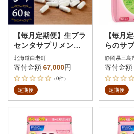
【毎月定期便】生プラ
【毎月定
センタサプリメン
らのサ
ト・アンケシ1袋全6
性用(3ヵ
北海道白老町
静岡県三島
回
寄付金額
67,000
円
寄付金額
（0件）
定期便
定期便