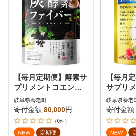
【毎月定期便】酵素サ
【毎月定
プリメントコエンザ
サプリ
イムQ10炭酵素ファイ
乳酸菌1
岐阜県養老町
岐阜県養老
バーKUROBIO180日1
ズス菌配
寄付金額
80,000
円
寄付金額
80粒全4回
きり90日
（0件）
NEW
定期便
NEW