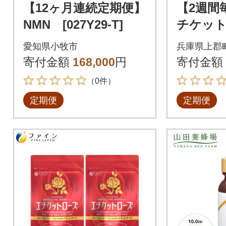
【12ヶ月連続定期便】
【2週間
NMN [027Y29-T]
チケット
プセル入(
愛知県小牧市
兵庫県上郡
回
寄付金額
168,000
円
寄付金額
（0件）
定期便
定期便