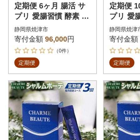
定期便 6ヶ月 腸活 サ
定期便 1
プリ 愛腸習慣 酵素 乳
プリ 愛
酸菌(a90-002)
酸菌 (b15
静岡県焼津市
静岡県焼津
寄付金額
96,000
円
寄付金額
（0件）
定期便
定期便