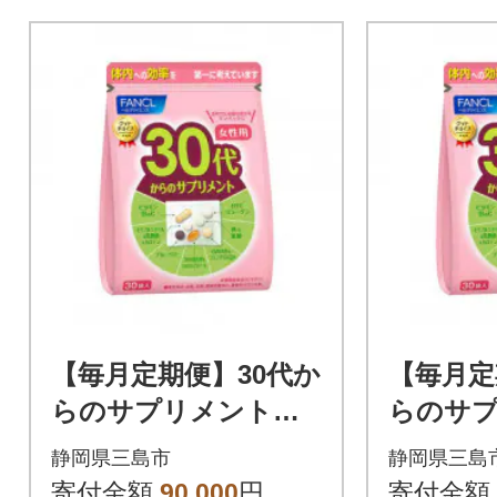
【毎月定期便】30代か
【毎月定
らのサプリメント女
らのサ
性用(9ヵ月連続お届
性用(3
静岡県三島市
静岡県三島
け)全9回
け)全3回
寄付金額
90,000
円
寄付金額