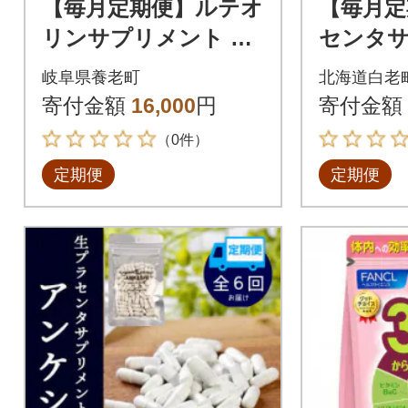
【毎月定期便】ルテオ
【毎月定
リンサプリメント キ
センタ
ニシナイトGOLD尿酸
ト・アン
岐阜県養老町
北海道白老
値ケア 30日(30粒)全4
回
寄付金額
16,000
円
寄付金額
回
（0件）
定期便
定期便