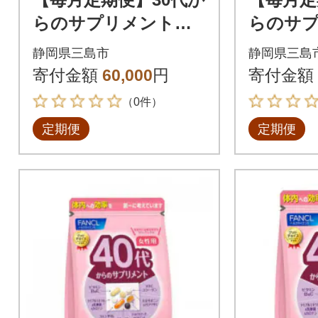
らのサプリメント女
らのサ
性用(6ヵ月連続お届
性用(1
静岡県三島市
静岡県三島
け)全6回
け)全12
寄付金額
60,000
円
寄付金額
（0件）
定期便
定期便