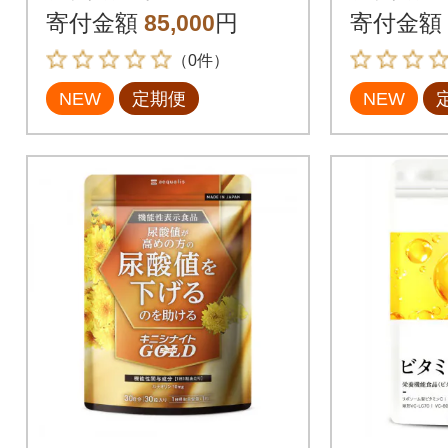
配合菌活すっきり180
酸値ケア 
寄付金額
85,000
円
寄付金額
日180粒全4回
全4回
（0件）
NEW
定期便
NEW