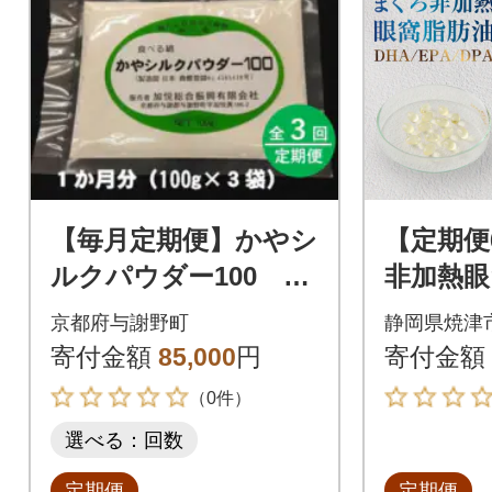
【毎月定期便】かやシ
【定期便
ルクパウダー100 世
非加熱眼
界で初めての食べる
EPAサ
京都府与謝野町
静岡県焼津
絹 プロテインサプリ
粒/1袋×6
寄付金額
85,000
円
寄付金額
メント全3回
9)
（0件）
選べる：回数
定期便
定期便