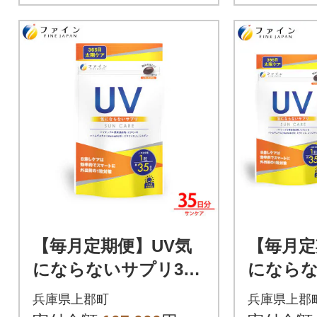
【毎月定期便】UV気
【毎月定
にならないサプリ35
にならな
日分全12回
日分 2
兵庫県上郡町
兵庫県上郡
回