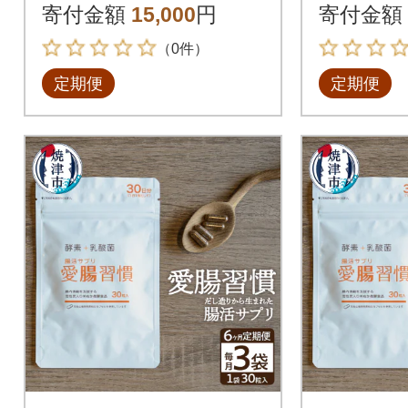
ズス菌配合菌活すっ
エンザイ
寄付金額
15,000
円
寄付金額
きり30日30粒全4回
30粒全4
（0件）
定期便
定期便