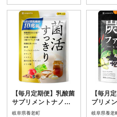
【毎月定期便】乳酸菌
【毎月定
サプリメントナノ型
プリメ
乳酸菌10兆個&ビフィ
ァイバー
岐阜県養老町
岐阜県養老