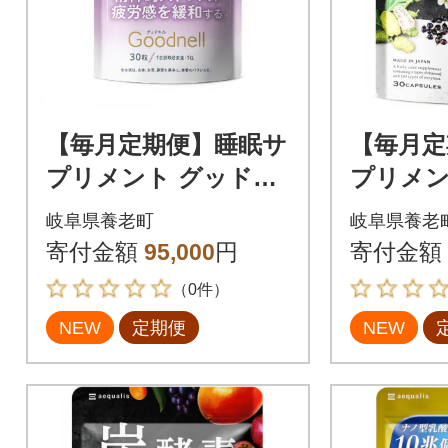
【毎月定期便】睡眠サ
【毎月定
プリメント グッドネ
プリメ
ル 機能性表示食品ラ
イムQ1
岐阜県養老町
岐阜県養老
フマGABA180日(180
バーKUR
寄付金額
95,000
円
寄付金額
粒)全4回
粒全4回
（0件）
NEW
定期便
NEW