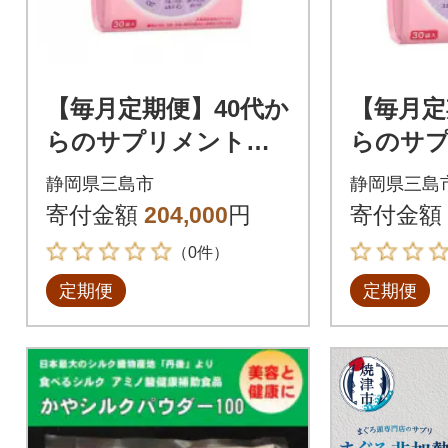
【毎月定期便】40代か
【毎月定
らのサプリメント女
らのサ
性用(12ヵ月連続お届
性用(6
静岡県三島市
静岡県三島
け)全12回
け)全6回
寄付金額
204,000
円
寄付金額
（0件）
定期便
定期便