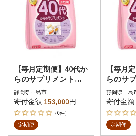
【毎月定期便】40代か
【毎月定
らのサプリメント女
らのサ
性用(9ヵ月連続お届
性用(3
静岡県三島市
静岡県三島
け)全9回
け)全3回
寄付金額
153,000
円
寄付金額
（0件）
定期便
定期便