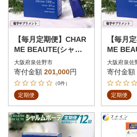
【毎月定期便】CHAR
【毎月定
ME BEAUTE(シャル
ME BE
ム ボーテ)菊芋サプリ
ム ボー
大阪府泉佐野市
大阪府泉佐
メント 全3回
メント 
寄付金額
201,000
円
寄付金額
（0件）
定期便
定期便