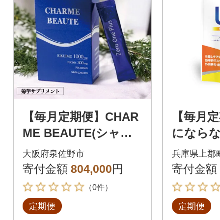
【毎月定期便】CHAR
【毎月定
ME BEAUTE(シャル
にならな
ム ボーテ)菊芋サプリ
日分全3
大阪府泉佐野市
兵庫県上郡
メント 全12回
寄付金額
804,000
円
寄付金額
（0件）
定期便
定期便