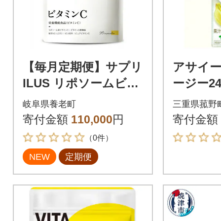
【毎月定期便】サプリ
アサイ
ILUS リポソームビタ
ージー24
ミンC配合ビタミンC
ット
岐阜県養老町
三重県菰野
1000mg180日540粒全
寄付金額
110,000
円
寄付金額
4回
（0件）
NEW
定期便