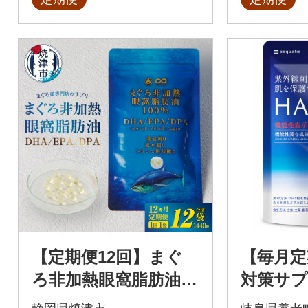
【定期便12回】まぐ
【毎月定
ろ非加熱眼窩脂肪油D
対策サプ
HAEPAサプリメント1
食品ア