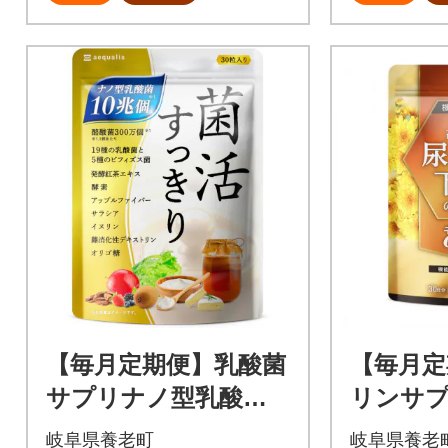
【毎月定期便】乳酸菌
【毎月定
サプリナノ型乳酸菌1
リンサプ
0兆個&ビフィズス菌
ニシナイ
岐阜県養老町
岐阜県養老