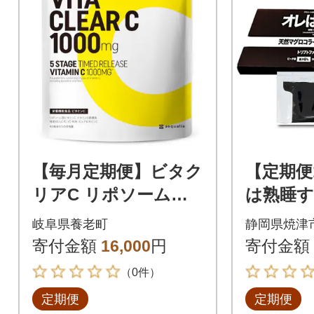
【毎月定期便】ビタク
【定期便
リアC リポソームビ
は熟睡す
タミンC配合 ビタミ
(b260-00
岐阜県養老町
静岡県焼津
ンC1,000mg 30日分全
寄付金額
16,000
円
寄付金額
4回
（0件）
定期便
定期便