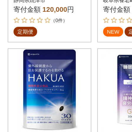
静岡県焼津市
岐阜県養老
20粒×12ヶ月(b120-04
ン配合H
寄付金額
120,000
円
寄付金額
5)
90日90
（0件）
定期便
NEW