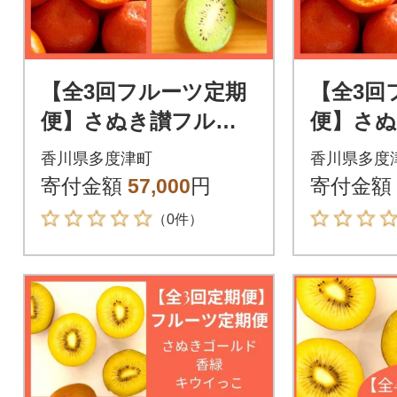
【全3回フルーツ定期
【全3回
便】さぬき讃フルー
便】さ
ツさぬきゴールドと
と小原紅
香川県多度津町
香川県多度
小原紅早生みかんと香
とさぬ
寄付金額
57,000
円
寄付金額
緑【D-13】
【D-15
（0件）