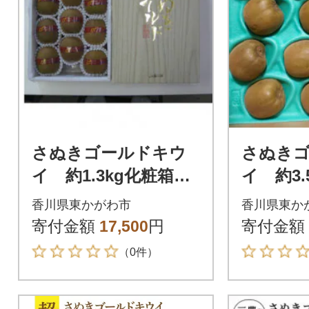
さぬきゴールドキウ
さぬき
イ 約1.3kg化粧箱入
イ 約3.
り
香川県東かがわ市
香川県東か
寄付金額
17,500
円
寄付金額
（0件）