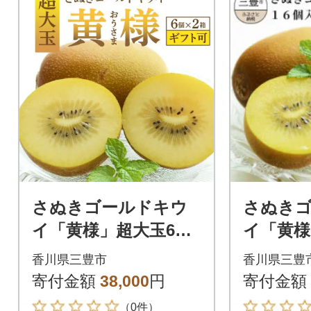
さぬきゴールドキウ
さぬき
イ「黄様」超大玉6個
イ「黄様
入り×2箱
香川県三豊市
香川県三豊
寄付金額
38,000
円
寄付金額
（0件）