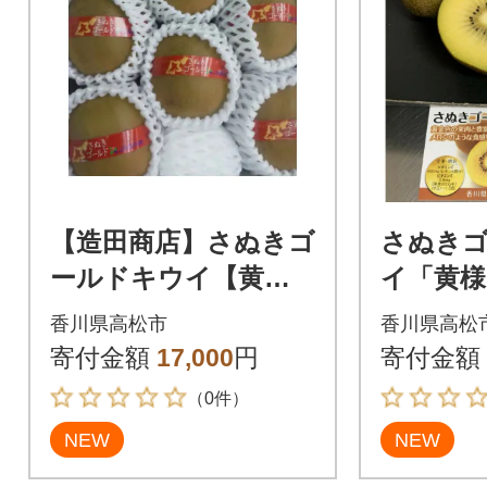
【造田商店】さぬきゴ
さぬき
ールドキウイ【黄
イ「黄様
様】7～9個入り 約1.2
り
香川県高松市
香川県高松
kg×1箱【化粧箱入
寄付金額
17,000
円
寄付金額
り】
（0件）
NEW
NEW