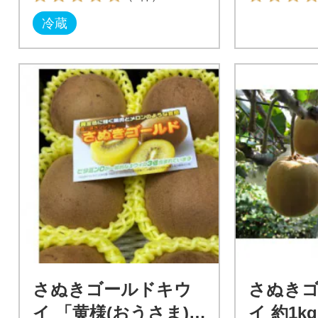
冷蔵
さぬきゴールドキウ
さぬき
イ 「黄様(おうさま)」
イ 約1kg