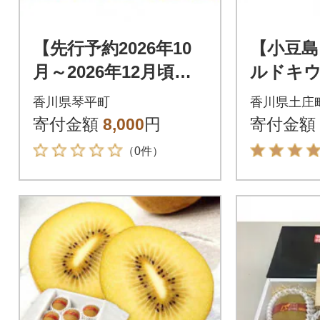
【先行予約2026年10
【小豆島
月～2026年12月頃お
ルドキウ
届け】さぬきゴール
5kg
香川県琴平町
香川県土庄
ドキウイ 約1kg
寄付金額
8,000
円
寄付金額
（0件）