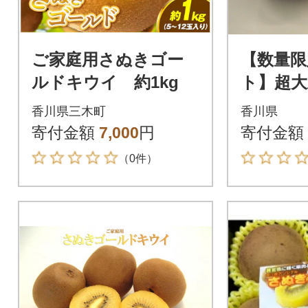
ご家庭用さぬきゴー
【数量限
ルドキウイ 約1kg
ト】超
ールドキ
香川県三木町
香川県
寄付金額
7,000
円
寄付金額
（0件）