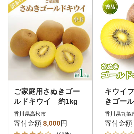
ご家庭用さぬきゴー
キウイフ
ルドキウイ 約1kg
きゴールド
温 香川県
香川県高松市
香川県丸亀
送:10月
寄付金額
8,000
円
寄付金額