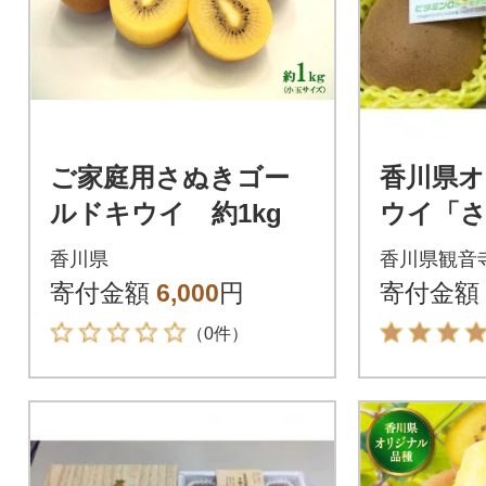
ご家庭用さぬきゴー
香川県
ルドキウイ 約1kg
ウイ「
ド」大玉約
香川県
香川県観音
寄付金額
6,000
円
寄付金額
（0件）