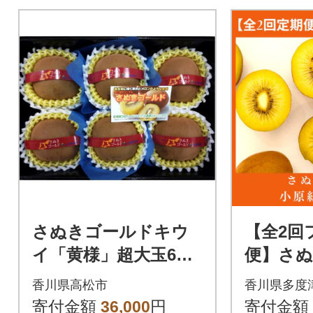
さぬきゴールドキウ
【全2回
イ「黄様」超大玉6個
便】さ
入り×2箱
ツ さ
香川県高松市
香川県多度
と小原紅
寄付金額
36,000
円
寄付金額