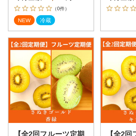
【C-24
（0件）
NEW
冷蔵
【全2回フルーツ定期
【全2回