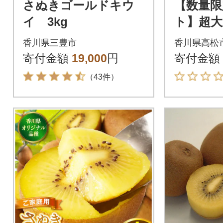
さぬきゴールドキウ
【数量限
イ 3kg
ト】超
ールドキ
香川県三豊市
香川県高松
寄付金額
19,000
円
寄付金額
（43件）