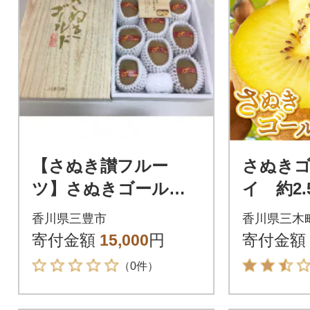
【さぬき讃フルー
さぬき
ツ】さぬきゴールド
イ 約2.
キウイ(黄様)約1.5kg
香川県三豊市
香川県三木
化粧箱入り
寄付金額
15,000
円
寄付金額
（0件）