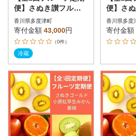
便】さぬき讃フルー
便】さ
ツ さぬきゴールド
ツ さ
香川県多度津町
香川県多度
と香緑(キウイフルー
とさぬ
寄付金額
43,000
円
寄付金額
ツ)【C-25】
【C-27
（0件）
冷蔵