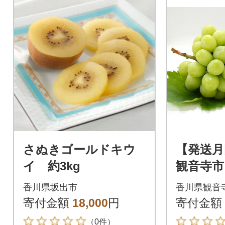
さぬきゴールドキウ
【発送月
イ 約3kg
観音寺市
便(シャ
香川県坂出市
香川県観音
ト+さぬ
寄付金額
18,000
円
寄付金額
ウイ)全
（0件）