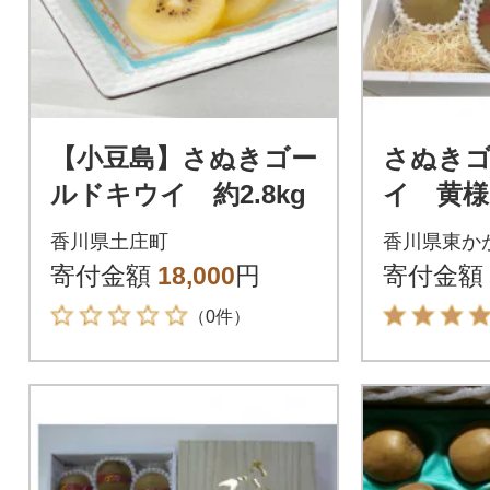
【小豆島】さぬきゴー
さぬき
ルドキウイ 約2.8kg
イ 黄様
きなサイ
香川県土庄町
香川県東か
入り
寄付金額
18,000
円
寄付金額
（0件）