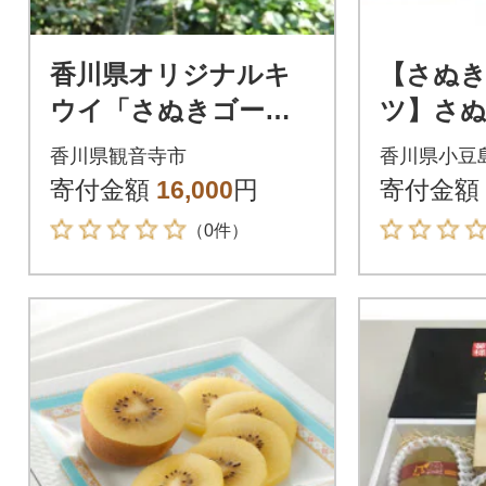
香川県オリジナルキ
【さぬ
ウイ「さぬきゴール
ツ】さ
ド」約3kg
キウイ 約
香川県観音寺市
香川県小豆
寄付金額
16,000
円
寄付金額
（0件）