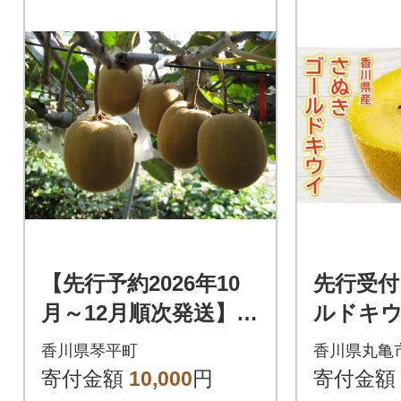
【先行予約2026年10
先行受付
月～12月順次発送】訳
ルドキウイ
ありさぬきゴールド
ウイフル
香川県琴平町
香川県丸亀
キウイ 約1.5kg
産 丸亀
寄付金額
10,000
円
寄付金額