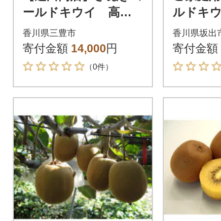
ールドキウイ 高糖
ルドキウイ
度「黄様」8～11個入
香川県三豊市
香川県坂出
り(約1.5kg)
寄付金額
14,000
円
寄付金額
（0件）