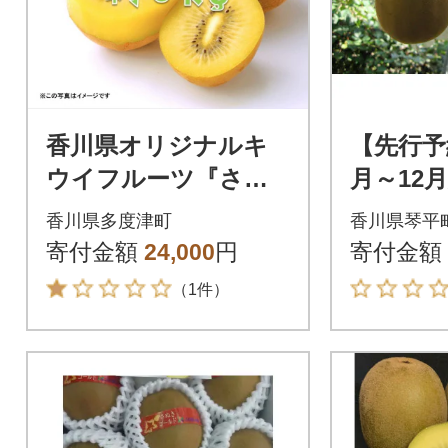
香川県オリジナルキ
【先行予約
ウイフルーツ『さぬ
月～12
きゴールド』約3kg
ぬきゴ
香川県多度津町
香川県琴平
【先行受付中!令和8年
約2kg
寄付金額
24,000
円
寄付金額
10月中旬【B-17】
（1件）