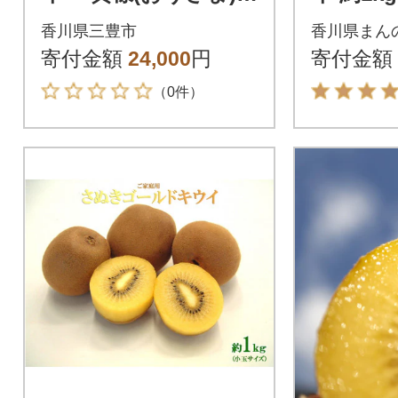
大玉約3.5kg
香川県三豊市
香川県まん
寄付金額
24,000
円
寄付金額
（0件）