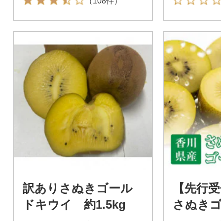
（108件）
訳ありさぬきゴール
【先行受
ドキウイ 約1.5kg
さぬき
イ 約3k