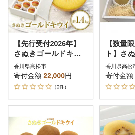
【先行受付2026年】
【数量限
さぬきゴールドキウ
ト】さ
イ化粧箱 約1.4kg
キウイ化
香川県高松市
香川県高松
約600g
寄付金額
22,000
円
寄付金額
（0件）