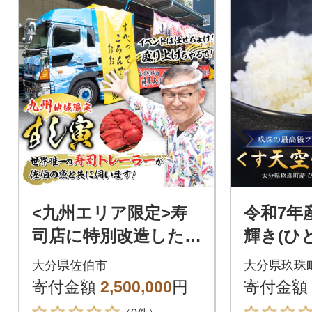
<九州エリア限定>寿
令和7年
司店に特別改造した大
輝き(ひと
型トレーラー!すし寅
白米 精
大分県佐伯市
大分県玖珠
【出張料理】
寄付金額
2,500,000
円
寄付金額