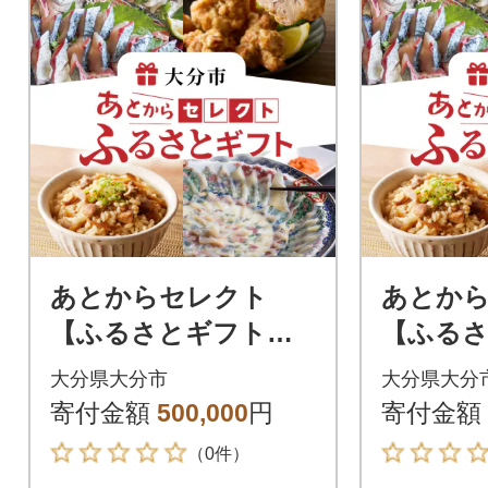
あとからセレクト
あとか
【ふるさとギフト】5
【ふるさ
0万円_OG-050
0万円_OG
大分県大分市
大分県大分
寄付金額
500,000
円
寄付金額
（0件）