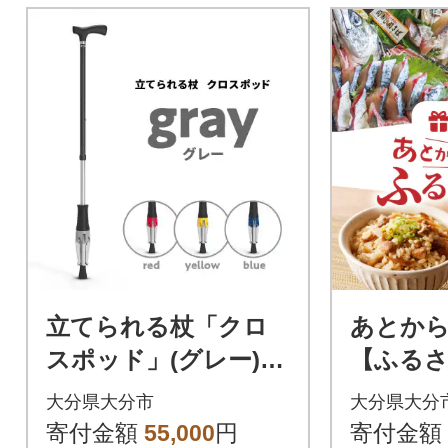
立てられる杖「クロ
あとか
スポッド」(グレー)_R
【ふるさ
11002_4
万円_OG-
大分県大分市
大分県大分
寄付金額
55,000
円
寄付金額