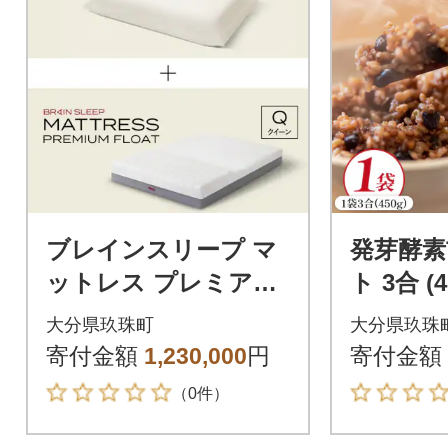
ブレインスリープ マ
発芽酵素
ットレス プレミアム
ト 3合 (450g) 洗わず
フロート ホワイト ク
そのまま
大分県玖珠町
大分県玖珠
イーンサイズ +ピロー
米 1袋 
寄付金額
1,230,000
円
寄付金額
HIGH
（0件）