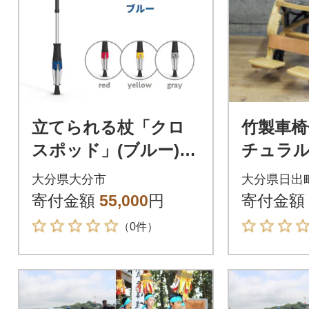
立てられる杖「クロ
竹製車椅子
スポッド」(ブルー)_R
チュラル
11002_3
大分県大分市
大分県日出
寄付金額
55,000
円
寄付金額
（0件）