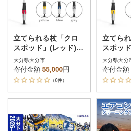
立てられる杖「クロ
立てら
スポッド」(レッド)_
スポッド
R11002_1
_R11002
大分県大分市
大分県大分
寄付金額
55,000
円
寄付金額
（0件）