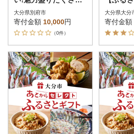
の別府観光プラン作成
万円_OG-
大分県別府市
大分県大分
寄付金額
10,000
円
寄付金額
（0件）