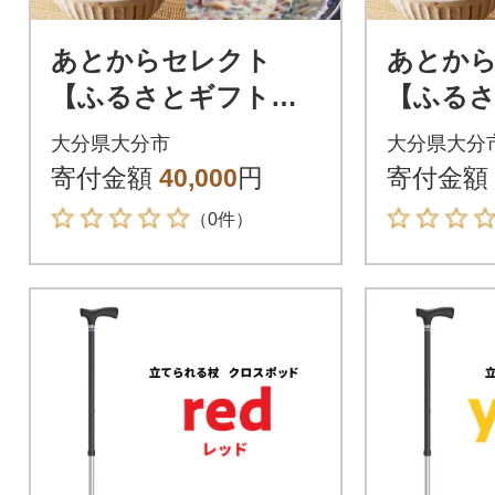
あとからセレクト
あとか
【ふるさとギフト】4
【ふるさ
万円_OG-004
万円_OG-
大分県大分市
大分県大分
寄付金額
40,000
円
寄付金額
（0件）