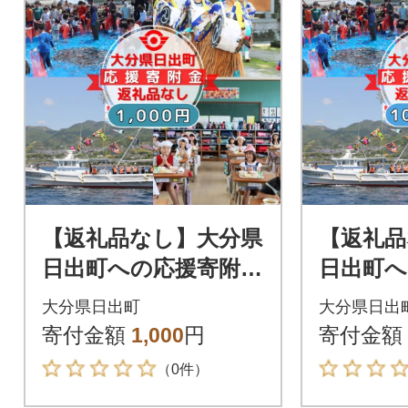
【返礼品なし】大分県
【返礼品
日出町への応援寄附
日出町へ
(1,000円コース)
0,000
大分県日出町
大分県日出
寄付金額
1,000
円
寄付金額
（0件）