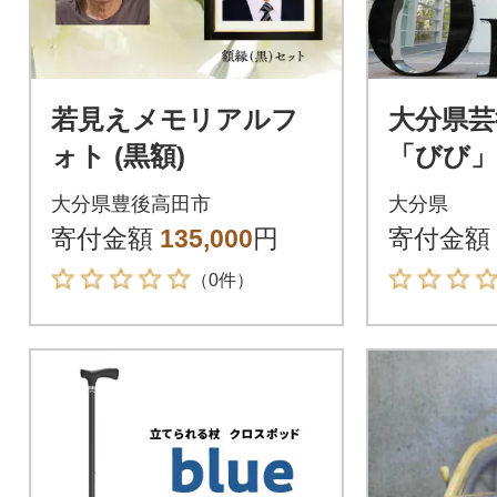
若見えメモリアルフ
大分県芸
ォト (黒額)
「びび
カード(K
大分県豊後高田市
大分県
寄付金額
135,000
円
寄付金額
（0件）