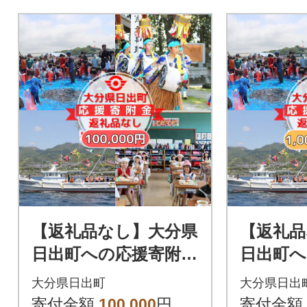
【返礼品なし】大分県
【返礼品
日出町への応援寄附(1
日出町へ
00,000円コース)
(1,000
大分県日出町
大分県日出
寄付金額
100,000
円
寄付金額