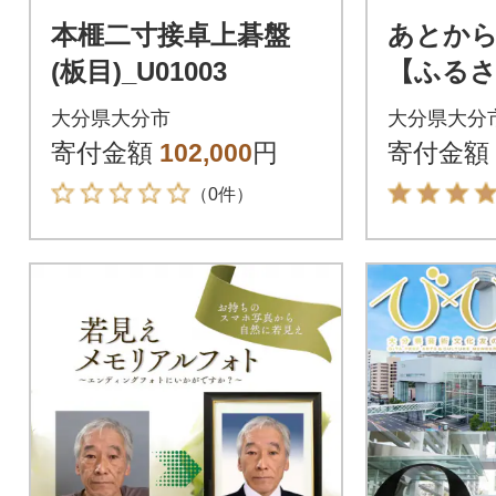
本榧二寸接卓上碁盤
あとか
(板目)_U01003
【ふるさ
万円_OG-
大分県大分市
大分県大分
寄付金額
102,000
円
寄付金額
（0件）