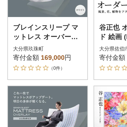
ブレインスリープ マ
谷正也 
ットレス オーバーレ
ド 絵画 
イ セミダブルサイズ
cm×横9
大分県玖珠町
大分県佐伯
ホワイト
m)
寄付金額
169,000
円
寄付金額
（0件）