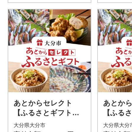
あとからセレクト
あとか
【ふるさとギフト】7
【ふるさ
0万円_OG-070
0万円_OG
大分県大分市
大分県大分