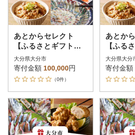
あとからセレクト
あとか
【ふるさとギフト】1
【ふるさ
0万円_OG-010
0万円_OG
大分県大分市
大分県大分
寄付金額
100,000
円
寄付金額
（0件）