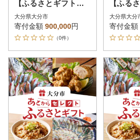
【ふるさとギフト】9
【ふるさ
0万円_OG-090
00万円_O
大分県大分市
大分県大分
寄付金額
900,000
円
寄付金額
（0件）