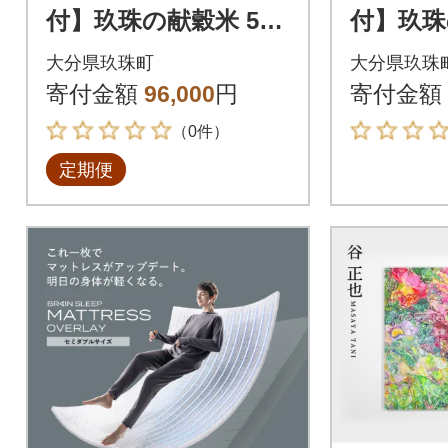
付】玖珠の献穀米 5kg
付】玖珠
×6回 毎月定期便(10月
米 ひと
大分県玖珠町
大分県玖珠
11月12月1月2月3月発
玖珠町 
寄付金額
96,000
円
寄付金額
送)
新米
（0件）
定期便