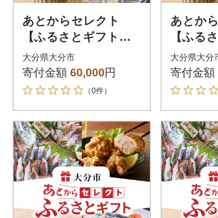
あとからセレクト
あとか
【ふるさとギフト】6
【ふるさ
万円_OG-006
万円_OG-
大分県大分市
大分県大分
寄付金額
60,000
円
寄付金額
（0件）