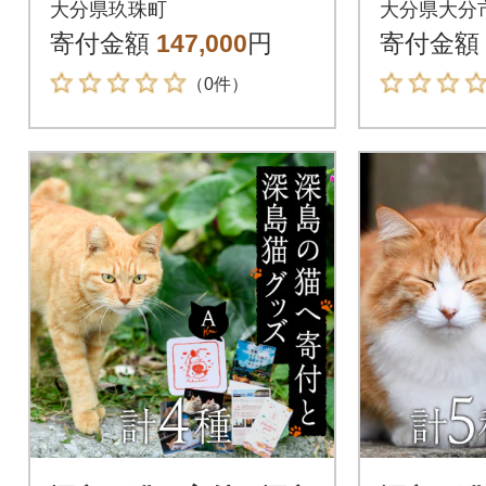
大分県玖珠町
大分県大分
イビー
3
寄付金額
147,000
円
寄付金額
（0件）