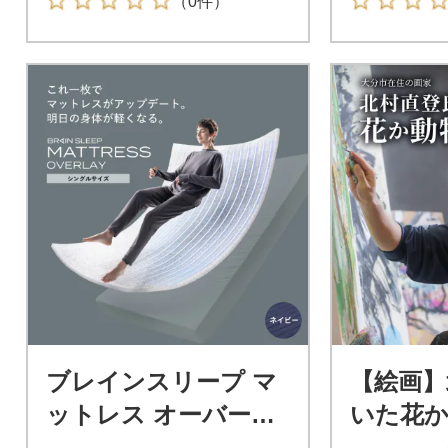
（0件）
ブレインスリープ マ
【絵画】
ットレス オーバーレ
いた花か
イ シングルサイズ ネ
まかせ・F