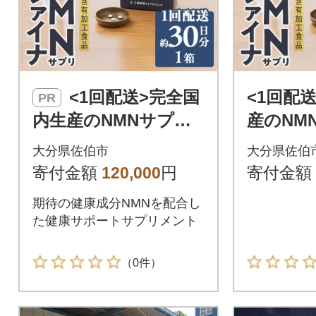
<1回配送>完全国
<1回配
PR
内生産のNMNサプリ
産のNM
メント「NMNファイ
ト「NM
大分県佐伯市
大分県佐伯
ナ」 (約30日分・計18
(約30日
寄付金額
120,000
円
寄付金額
0粒)
期待の健康成分NMNを配合し
た健康サポートサプリメント
（0件）