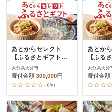
あとからセレクト
あとか
【ふるさとギフト】3
【ふるさ
0万円_OG-030
0万円_OG
大分県大分市
大分県大分
寄付金額
300,000
円
寄付金額
（0件）