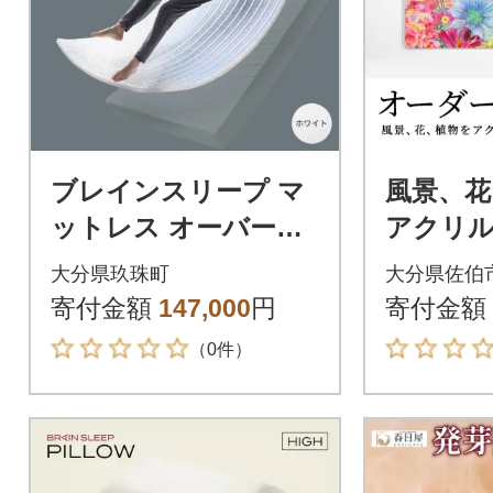
ブレインスリープ マ
風景、花
ットレス オーバーレ
アクリ
イ シングルサイズ ホ
く絵画作
大分県玖珠町
大分県佐伯
ワイト
寄付金額
147,000
円
寄付金額
（0件）