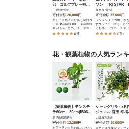
部 ゴルフプレー補助
ソン TRI-STAR
券 2枚
ヤルグリーン 3ダ
三重県鈴鹿市
兵庫県丹波市
寄付金額
20,000
円
寄付金額
35,000
円
美しい自然に溶けあう林間コ
ワンランク上の愉しさ
ース 東名阪鈴鹿IC、新名神鈴
すゴルファーの”もっと”
鹿PAから5分のアクセスの良
る打感、アプローチス
さ
飛距離を実現
(1件)
(7件)
花・観葉植物の人気ラン
【観葉植物】モンステ
シャングリラ つる
ラ60cm～80cm(IB067-
ジュマル 苔玉 幸福
006)
ぶ 観葉植物
鹿児島県指宿市
大阪府和泉市
寄付金額
12,200
円
寄付金額
10,000
円
南国指宿の自然の恵みをいっ
☆ナチュラルなグリー