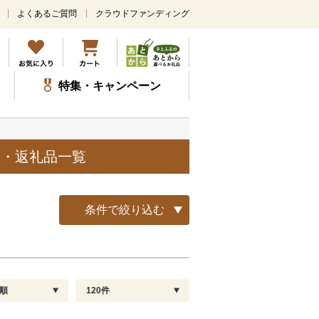
よくあるご質問
クラウドファンディング
メ
イ
ン
コ
ン
特集・キャンペーン
テ
ン
ツ
に
ス
品・返礼品一覧
キ
ッ
プ
条件で絞り込む
順
120件
配送指定
解除
順
30