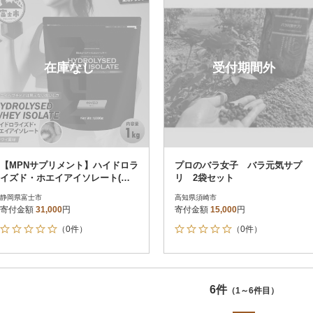
在庫なし
受付期間外
【MPNサプリメント】ハイドロラ
プロのバラ女子 バラ元気サプ
イズド・ホエイアイソレート(キ
リ 2袋セット
ウイ風味)1kg
静岡県富士市
高知県須崎市
寄付金額
31,000
円
寄付金額
15,000
円
（0件）
（0件）
6件
（1～6件目）