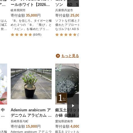
アル
ールホワイト【2026年
ソン AD SPEED
ソンZ-STAR XV
防災
モデル】ブリヂストン
ホワイト 3ダース入り
ミアムパッション
岐阜県関市
兵庫県丹波市
兵庫県丹波市
ロー 1ダース
寄付金額
35,000
円
寄付金額
25,000
円
寄付金額
18,000
円
ごはん
「B」を信じろ。タイガーと極
ソフトな打感と力強い飛び、
世界のツアーで要求さ
宮城工
めた2つの「B」「飛び」と
優れたアプローチ性能で爽快
ータルパフォーマンス
、炊き
「スピン」を極めたブリヂス
なゴルフを! AD SPEED
追及。
のがさ
トンのゴルフボールは、プロ
(93件)
(7件)
(3件)
す。ど
も絶賛するおすすめの逸品。
しい食
最新のツアーモデルは、圧倒
おいし
的な飛距離とアプローチでの
気持ち
操作性を両立しています。ス
保存食
コアアップに欠かせない信頼
もっと見る
わせた
のゴルフ用品で、あなたのポ
しく食
テンシャルを最大限に引き出
。
しませんか。
】中
Adenium arabicum ア
銀玉土1リットル めだ
生花はさみ ハンド
 白
デニウム アラビカム 1
か鉢 金魚鉢 メダカ 鉢
エーションF170黒
株 長与町/アグリューム
陶器 睡蓮 多孔質土 H
スグリーン [坂源] 
長崎県長与町
愛知県碧南市
新潟県三条市
100-084
1S127】
寄付金額
15,000
円
寄付金額
4,000
円
寄付金額
11,000
円
の大輪
Adenium arabicum アデニウ
銀玉土 1リットル めだか鉢 金
お花屋さんも愛用する