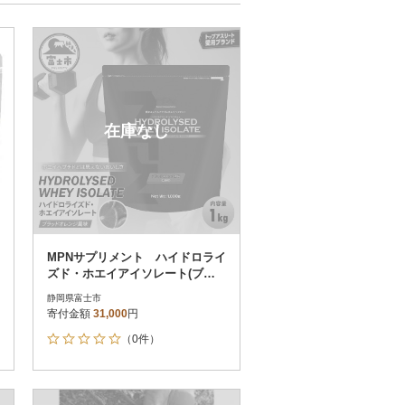
お届け日時指定可
60
お届け時間帯指定可
発送される月指定可
件数順
90
評価順
120
が高い順
その他
解除
在庫なし
が低い順
さとふる限定のお礼品
定期便
さとふるアプリdeワンストップ申請
対象
MPNサプリメント ハイドロライ
ズド・ホエイアイソレート(ブラ
ッドオレンジ風味)1kg
静岡県富士市
寄付金額
31,000
円
（0件）
）