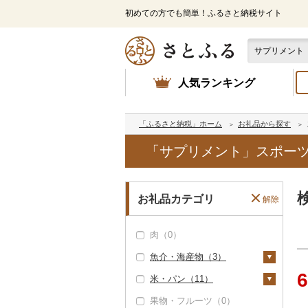
初めての方でも簡単！ふるさと納税サイト
人気ランキング
「ふるさと納税」ホーム
お礼品から探す
「サプリメント」スポーツ
お礼品カテゴリ
解除
肉（0）
魚介・海産物（3）
6
米・パン（11）
カニ（0）
果物・フルーツ（0）
エビ（0）
米（1）