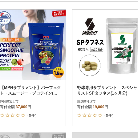
円～
新着順
円
レビュー
レビュー
決済方法
解除
寄付金額
PayPay
発送種別
解除
クレジットカード決済
寄付金額
通常
Amazon Pay
冷蔵便
楽天ペイ
冷凍便
メルペイ
コンビニ支払い
ソフトバンクまとめて支払い
au PAY（auかんたん決済）
【MPNサプリメント】パーフェク
野球専用サプリメント スペシャ
d払い
ト・スムージー・プロテイン(マ
リストSPタフネス(1ヶ月分)
金融機関(Pay-easy決済)
スカット&ピーチ風味)
静岡県富士市
岐阜県可児市
寄付金額
37,000
円
寄付金額
19,000
円
（0件）
（0件）
解除
結果を見る（
6
件