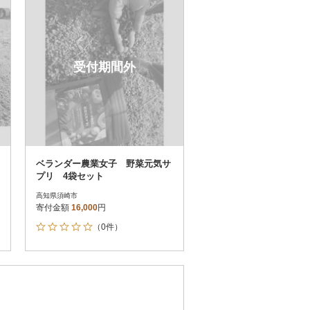
受付期間外
ベランダー農業女子 野菜元気サ
プリ 4袋セット
高知県須崎市
寄付金額
16,000
円
（0件）