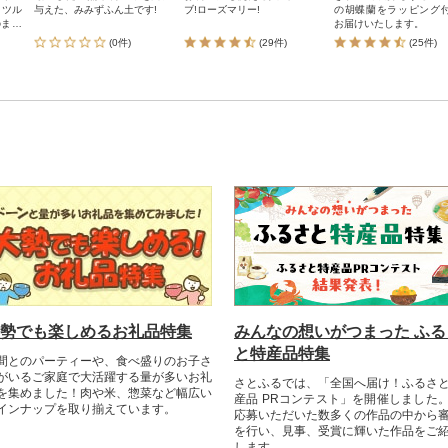
与えた、みみずふん土です!
ブ!ローズマリー!
の胡蝶蘭をラッピング
のまま
お届けいたします。
(0件)
(29件)
(25件)
勢でも楽しめるお礼品特集
みんなの想いがつまった ふる
と特産品特集
間とのパーティーや、食べ盛りのお子さ
がいるご家庭で大活躍する量が多いお礼
さとふるでは、「全国へ届け！ふるさ
を集めました！肉や米、惣菜など幅広い
産品 PRコンテスト」を開催しました
インナップを取り揃えています。
応募いただいた数多くの作品の中から
を行い、見事、受賞に輝いた作品をご
します。