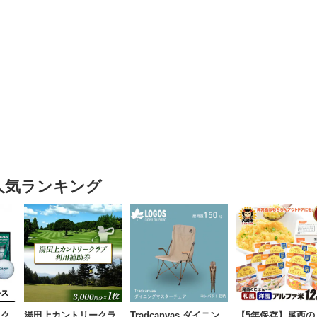
人気ランキング
リク
湯田上カントリークラ
Tradcanvas ダイニン
【5年保存】尾西の