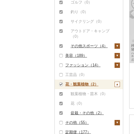
その他米（0）
その他酒（0）
その他洋菓子（1）
豆腐・納豆（0）
寝具（0）
ゴルフ（0）
（0）
八女茶（0）
豆乳（0）
食用油（2）
煎餅・おかき（0）
漬物（151）
タオル（0）
釣り（0）
その他魚介・加工品
その他茶（0）
その他飲料・ジュース
えごま油（0）
はちみつ（2）
（2）
（27）
羊羹（2）
梅干（151）
缶詰・瓶詰（4）
文房具・印鑑（0）
サイクリング（0）
オリーブオイル（0）
ドレッシング（0）
饅頭（0）
キムチ（0）
肉（0）
乾物（0）
食器（0）
アウトドア・キャンプ
ごま油（0）
その他調味料（6）
（0）
大福（0）
その他漬物（0）
魚（0）
燻製（スモーク）
キッチン用品（1）
その他食用油（2）
みりん（0）
（0）
その他スポーツ（4）
その他和菓子（0）
果物（0）
包丁（0）
日用品（10）
ケチャップ（0）
美容（189）
おせち（0）
ウェア・ユニフォーム
ジャム（0）
フライパン（0）
洗剤（0）
楽器・器材（0）
（0）
こしょう（0）
ファッション（14）
その他加工品（1,00
スキンケア（34）
その他缶詰・瓶詰
鍋（0）
トイレットペーパー
本・CD・DVD（0）
2）
その他スポーツ（0）
その他調味料（6）
工芸品（0）
（4）
（0）
化粧水・乳液・美容液
シャンプー・リンス
鞄・バッグ（0）
まな板（0）
おもちゃ・ぬいぐるみ
（34）
（0）
花・観葉植物（2）
ティッシュ（0）
（0）
洋服（13）
土鍋（0）
洗顔（0）
石鹸・ボディーソープ
その他日用品（10）
ご当地キャラクター
女性・レディース（1
和服（0）
観葉植物・苗木（0）
（0）
その他キッチン用品
（0）
その他スキンケア
2）
（1）
靴・履物（0）
花（0）
（0）
入浴剤（0）
ベビー用品（0）
男性・メンズ（0）
アクセサリー（0）
盆栽・その他（2）
アロマ（0）
ペット用品（44）
子供・ベビー（0）
その他（55）
その他服飾小物（1）
プロテイン（4）
防災グッズ（0）
その他洋服（1）
定期便（177）
財布（0）
地域サービス（0）
その他美容（182）