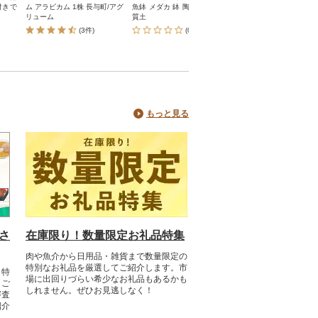
付きで
ム アラビカム 1株 長与町/アグ
魚鉢 メダカ 鉢 陶器 睡蓮 多孔
抜群の花はさみ
リューム
質土
(3件)
(0件)
(0件)
もっと見る
さ
在庫限り！数量限定お礼品特集
肉や魚介から日用品・雑貨まで数量限定の
特別なお礼品を厳選してご紹介します。市
と特
場に出回りづらい希少なお礼品もあるかも
。ご
しれません。ぜひお見逃しなく！​
審査
紹介