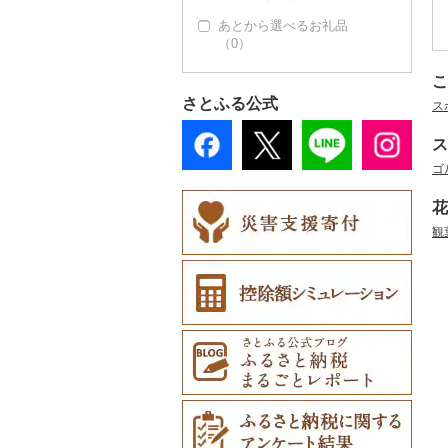
その他雑貨（15）
あとから選べるお礼品
ショール・ストール
その他（55）
（0）
（0）
ネクタイ・ベルト
こ
（0）
さとふる公式
ス
マフラー・手袋（0）
ス
その他服飾小物（1）
ゴ
花
観