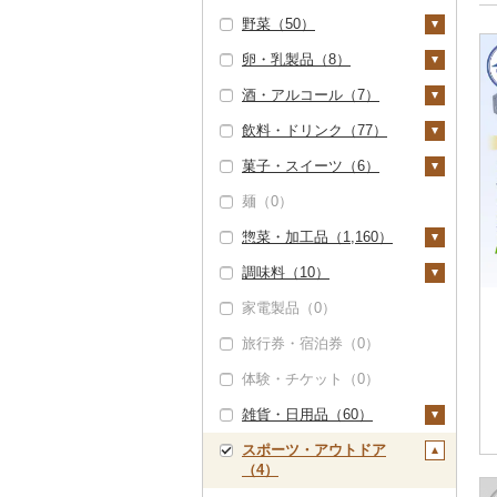
野菜（50）
いくら（0）
精米（1）
雑穀（6）
卵・乳製品（8）
うに（0）
無洗米（0）
餅（0）
いも（1）
酒・アルコール（7）
明太子・たらこ（0）
玄米（0）
その他穀物加工品
じゃがいも（0）
トマト（0）
卵（0）
（4）
飲料・ドリンク（77）
その他魚卵（0）
金芽米（0）
さつまいも（0）
玉ねぎ（0）
チーズ（2）
ビール・発泡酒（0）
パン（0）
菓子・スイーツ（6）
貝（1）
ゆめぴりか（1）
その他いも（1）
ねぎ（0）
ヨーグルト（6）
日本酒（0）
水・ミネラルウォータ
ー（31）
麺（0）
帆立（ホタテ）（0）
うなぎ（0）
つや姫（0）
とうもろこし（0）
牛乳（0）
焼酎（0）
ケーキ（0）
コーヒー・コーヒー豆
惣菜・加工品（1,160）
鮑（アワビ）（0）
鮮魚（0）
コシヒカリ（0）
根菜（45）
バター（0）
梅酒（0）
クッキー（0）
（1）
調味料（10）
牡蠣（カキ）（0）
イカ・タコ（0）
はえぬき（0）
人参（0）
アスパラガス（0）
その他乳製品（0）
泡盛（0）
焼き菓子（0）
惣菜（3）
飲料（0）
茶（1）
家電製品（0）
あさり（0）
海苔・海藻（0）
さがびより（0）
大根（0）
豆（4）
ワイン（0）
プリン（0）
餃子（3）
カレー・シチュー
砂糖（0）
コーヒー豆（0）
飲料（0）
果汁飲料（1）
（0）
旅行券・宿泊券（0）
しじみ（1）
干物（0）
あきたこまち（0）
自然薯（0）
きのこ（0）
ウイスキー（0）
ゼリー（2）
シュウマイ（0）
塩（0）
粉（0）
茶葉・ティーバッグ
りんごジュース（0）
紅茶（0）
鍋（0）
（1）
体験・チケット（0）
サザエ（0）
その他魚介・加工品
ひとめぼれ（0）
レンコン（0）
その他野菜（0）
リキュール・洋酒
チョコレート（0）
コロッケ（0）
醤油（0）
ドリップ（1）
みかんジュース（オレ
その他飲料・ジュース
（2）
（2）
ピザ（0）
静岡茶（0）
ンジジュース）（0）
（43）
雑貨・日用品（60）
はまぐり（0）
ミルキークィーン
にんにく・生姜（4
カステラ（0）
その他惣菜（0）
味噌（0）
しらす・ちりめん
（0）
5）
甘酒（5）
レトルト（0）
足柄茶（0）
その他果汁飲料（1）
野菜ジュース（7）
スポーツ・アウトドア
その他貝（0）
アイス・ジェラート
酢（0）
家具・インテリア
（0）
（4）
ななつぼし（0）
その他根菜（0）
ノンアルコール（0）
（1）
スープ（0）
（0）
知覧茶（0）
炭酸飲料（0）
だし（0）
かまぼこ・練り製品