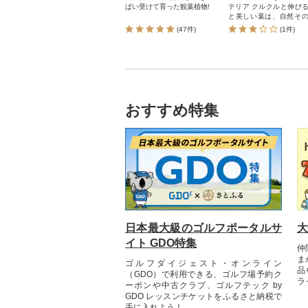
ぱい受けて育った観葉植物!
テリア クルクルと伸びるツル
と美しい葉は、自然そ
のアート
(47件)
(1件)
おすすめ特集
日本最大級のゴルフポータルサ
大
イト GDO特集
仲
ま
ゴルフダイジェスト・オンライン
品
（GDO）で利用できる、ゴルフ場予約ク
ラ
ーポンや中古クラブ、ゴルフテック by
GDO レッスンチケットをふるさと納税で
手に入れよう！