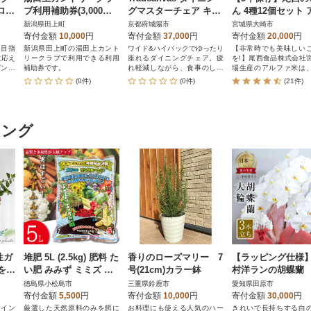
 ロイ
ブ利用補助券(3,000円×
グマスターチェア キャ
ん 4種12個セット 
ース
1枚) ゴルフ場利用
ンプやアウトドアに大
ファ米 和風 洋風 
新潟県田上町
京都府城陽市
宮城県大崎市
券 ゴルフプレー券
活躍な椅子!73173126
備蓄 保存食 ライス
寄付金額
10,000
円
寄付金額
37,000
円
寄付金額
20,000
円
新潟県田上町
を目指
新潟県田上町の湯田上カント
ワイド&ハイバックでゆったり
【非常時でも美味しい
に応え
リークラブで利用できる利用
座れるダイニングチェア。疲
を!】尾西食品株式会社
ピン、
補助券です。
れ軽減しながら、食事のしや
場生産のアルファ米は
すい高さのイス
たてご飯のおいしさを
(0件)
(0件)
(21件)
ず急速乾燥したもので
んな時でも、人はおい
事を求めるものです。
い食事は、人を幸せな
キング
にさせるから。尾西の
シリーズは、用途に合
使い方で いつでもおい
べられる、保存食品です
性ガ
堆肥 5L (2.5kg) 肥料 た
香りのローズマリー 7
【ラッピング仕様
を呼
い肥 みみず ミミズ み
号(21cm)カラー鉢
村洋ランの胡蝶蘭
みず太郎
大輪3本
徳島県小松島市
三重県鈴鹿市
愛知県田原市
寄付金額
5,500
円
寄付金額
10,000
円
寄付金額
30,000
円
ンイン
厳選した天然原料のみを餌に
お料理にも使える人気のハー
きれいで長持ちする白