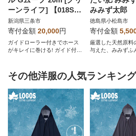
ーンライフ] 【018S01
みみず太郎
3】
新潟県三条市
徳島県小松島市
寄付金額
20,000
円
寄付金額
5,50
ガイドローラー付きでホース
厳選した天然原料
がキレイに巻ける! ガイド付き
与えた、みみずふ
ホースリール Gムーブ 20m グ
リーンライフ 水撒き 水やり ガ
ーデニング ホースリール
その他洋服の人気ランキン