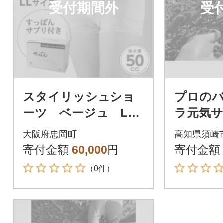
受付期間外
受
スタイリッシュショ
プロの
ーツ ベージュ LL
ラ元気サ
吸水ショーツ2枚+す
ット
大阪府忠岡町
高知県須崎
っぽんサプリ60粒
寄付金額
60,000
円
寄付金額
（0件）