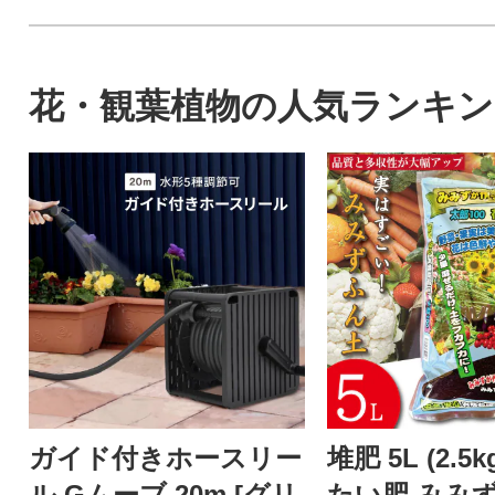
花・観葉植物の人気ランキン
ガイド付きホースリー
堆肥 5L (2.5
ル Gムーブ 20m [グリ
たい肥 みみず