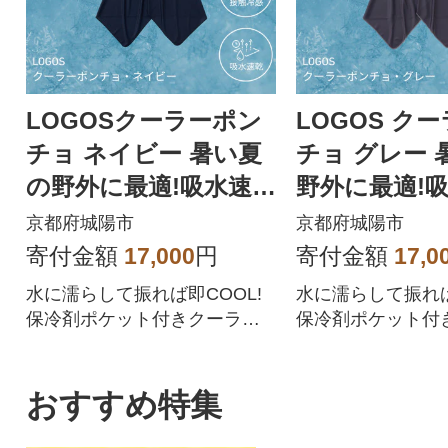
LOGOSクーラーポン
LOGOS ク
チョ ネイビー 暑い夏
チョ グレー 
の野外に最適!吸水速乾
野外に最適!
でタオルとしても 342
タオルとしても 
京都府城陽市
京都府城陽市
05289
219
寄付金額
17,000
円
寄付金額
17,0
水に濡らして振れば即COOL!
水に濡らして振れば
保冷剤ポケット付きクーラー
保冷剤ポケット付
ポンチョ。熱中症対策やUV対
ポンチョ。熱中症
策にもおすすめ!
策にもおすすめ!
おすすめ特集