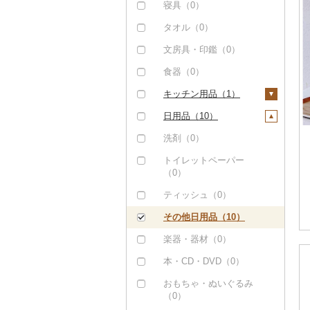
その他米（0）
その他酒（0）
その他洋菓子（1）
豆腐・納豆（0）
寝具（0）
（0）
八女茶（0）
豆乳（0）
食用油（2）
煎餅・おかき（0）
漬物（151）
タオル（0）
その他魚介・加工品
その他茶（0）
その他飲料・ジュース
えごま油（0）
はちみつ（2）
（2）
（27）
羊羹（2）
梅干（151）
缶詰・瓶詰（4）
文房具・印鑑（0）
オリーブオイル（0）
ドレッシング（0）
饅頭（0）
キムチ（0）
肉（0）
乾物（0）
食器（0）
ごま油（0）
その他調味料（6）
大福（0）
その他漬物（0）
魚（0）
燻製（スモーク）
キッチン用品（1）
その他食用油（2）
みりん（0）
（0）
その他和菓子（0）
果物（0）
包丁（0）
日用品（10）
ケチャップ（0）
おせち（0）
ジャム（0）
フライパン（0）
洗剤（0）
こしょう（0）
その他加工品（989）
その他缶詰・瓶詰
鍋（0）
トイレットペーパー
その他調味料（6）
（4）
（0）
まな板（0）
ティッシュ（0）
土鍋（0）
その他日用品（10）
その他キッチン用品
（1）
楽器・器材（0）
本・CD・DVD（0）
おもちゃ・ぬいぐるみ
（0）