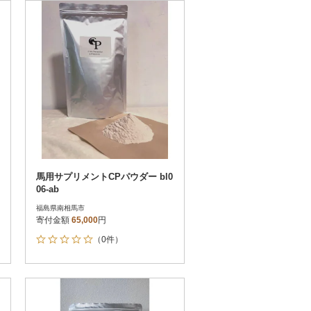
お届け時間帯指定可
発送される月指定可
件数順
90
評価順
120
が高い順
その他
解除
が低い順
さとふる限定のお礼品
定期便
さとふるアプリdeワンストップ申請
対象
馬用サプリメントCPパウダー bl0
06-ab
福島県南相馬市
寄付金額
65,000
円
（0件）
）