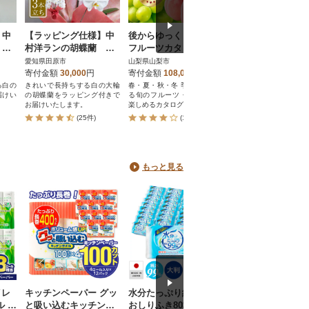
】中
【ラッピング仕様】中
後からゆっくり選べる!
Adenium arabic
 ミ
村洋ランの胡蝶蘭 白
フルーツカタログ6品選
デニウム アラビカム
大輪3本
べる『プレミアムギフ
株 長与町/アグリ
愛知県田原市
山梨県山梨市
長崎県長与町
トカタログ』桃 シャイ
寄付金額
30,000
円
寄付金額
108,000
円
寄付金額
15,000
円
ンマスカット
る白の
きれいで長持ちする白の大輪
春・夏・秋・冬 季節感あふれ
Adenium arabicum 
届けい
の胡蝶蘭をラッピング付きで
る旬のフルーツ・スイーツが
ム アラビカム 1株 長与
お届けいたします。
楽しめるカタログギフト
リューム
(25件)
(1件)
(3件)
もっと見る
イレ
キッチンペーパー グッ
水分たっぷり純水99%
ソフトパックティ
ル プ
と吸い込むキッチンタ
おしりふき80枚入×36
ュ 50パック パルプ