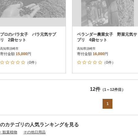
プロのバラ女子 バラ元気サプ
ベランダー農業女子 野菜元気サ
リ 2袋セット
プリ 4袋セット
高知県須崎市
高知県須崎市
寄付金額
15,000
円
寄付金額
16,000
円
（0件）
（0件）
12件
（1～12件目）
1
のカテゴリの人気ランキングを見る
・観葉植物
その他日用品