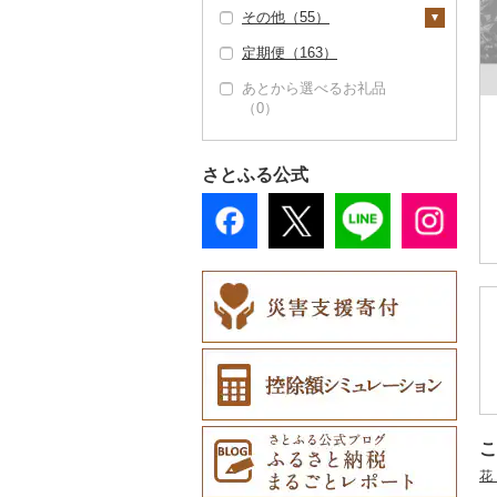
子供・ベビー（0）
その他（55）
その他服飾小物（1）
その他スポーツ（0）
プロテイン（4）
その他洋服（1）
定期便（163）
財布（0）
地域サービス（0）
その他美容（181）
あとから選べるお礼品
ショール・ストール
その他（55）
（0）
（0）
ネクタイ・ベルト
（0）
さとふる公式
マフラー・手袋（0）
その他服飾小物（1）
こ
花