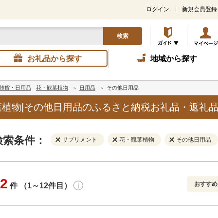
ログイン
新規会員登録
検索
お礼品から探す
地域から探す
雑貨・日用品
花・観葉植物
日用品
その他日用品
植物|その他日用品のふるさと納税お礼品・返礼
検索条件：
サプリメント
花・観葉植物
その他日用品
2
おすすめ
件 （1～12件目）
寄付金額
解除
地域
解除
おすすめ
円～
新着順