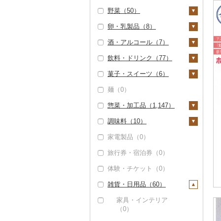
野菜（50）
いくら（0）
精米（1）
雑穀（6）
卵・乳製品（8）
うに（0）
無洗米（0）
餅（0）
いも（1）
酒・アルコール（7）
明太子・たらこ（0）
玄米（0）
その他穀物加工品
じゃがいも（0）
トマト（0）
卵（0）
（4）
飲料・ドリンク（77）
その他魚卵（0）
金芽米（0）
さつまいも（0）
玉ねぎ（0）
チーズ（2）
ビール・発泡酒（0）
パン（0）
菓子・スイーツ（6）
貝（1）
ゆめぴりか（1）
その他いも（1）
ねぎ（0）
ヨーグルト（6）
日本酒（0）
水・ミネラルウォータ
ー（31）
麺（0）
帆立（ホタテ）（0）
うなぎ（0）
つや姫（0）
とうもろこし（0）
牛乳（0）
焼酎（0）
ケーキ（0）
コーヒー・コーヒー豆
惣菜・加工品（1,147）
鮑（アワビ）（0）
鮮魚（0）
コシヒカリ（0）
根菜（45）
バター（0）
梅酒（0）
クッキー（0）
（1）
調味料（10）
牡蠣（カキ）（0）
イカ・タコ（0）
はえぬき（0）
人参（0）
アスパラガス（0）
その他乳製品（0）
泡盛（0）
焼き菓子（0）
惣菜（3）
飲料（0）
茶（1）
家電製品（0）
あさり（0）
海苔・海藻（0）
さがびより（0）
大根（0）
豆（4）
ワイン（0）
プリン（0）
餃子（3）
カレー・シチュー
砂糖（0）
コーヒー豆（0）
飲料（0）
果汁飲料（1）
（0）
旅行券・宿泊券（0）
しじみ（1）
干物（0）
あきたこまち（0）
自然薯（0）
きのこ（0）
ウイスキー（0）
ゼリー（2）
シュウマイ（0）
塩（0）
粉（0）
茶葉・ティーバッグ
りんごジュース（0）
紅茶（0）
鍋（0）
（1）
体験・チケット（0）
サザエ（0）
その他魚介・加工品
ひとめぼれ（0）
レンコン（0）
その他野菜（0）
リキュール・洋酒
チョコレート（0）
コロッケ（0）
醤油（0）
ドリップ（1）
みかんジュース（オレ
その他飲料・ジュース
（2）
（2）
ピザ（0）
静岡茶（0）
ンジジュース）（0）
（43）
雑貨・日用品（60）
はまぐり（0）
ミルキークィーン
にんにく・生姜（4
カステラ（0）
その他惣菜（0）
味噌（0）
しらす・ちりめん
（0）
5）
甘酒（5）
レトルト（0）
足柄茶（0）
その他果汁飲料（1）
野菜ジュース（7）
その他貝（0）
アイス・ジェラート
酢（0）
家具・インテリア
（0）
ななつぼし（0）
その他根菜（0）
ノンアルコール（0）
（1）
スープ（0）
（0）
知覧茶（0）
炭酸飲料（0）
だし（0）
かまぼこ・練り製品