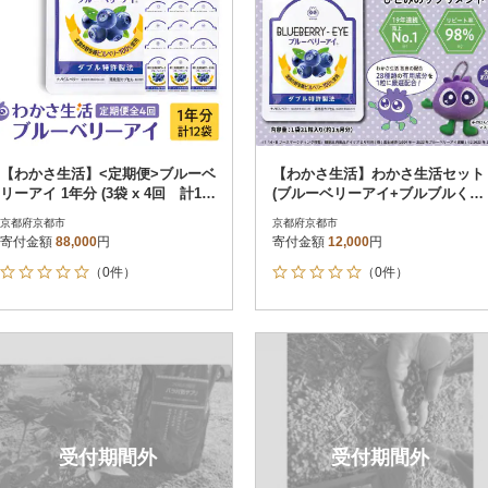
【わかさ生活】<定期便>ブルーベ
【わかさ生活】わかさ生活セット
リーアイ 1年分 (3袋 x 4回 計12
(ブルーベリーアイ+ブルブルくん
袋)
大粒マスコット
京都府京都市
京都府京都市
寄付金額
88,000
円
寄付金額
12,000
円
（0件）
（0件）
受付期間外
受付期間外