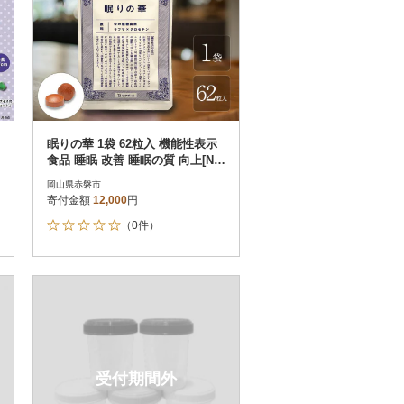
眠りの華 1袋 62粒入 機能性表示
食品 睡眠 改善 睡眠の質 向上[NO
5765-1410]
岡山県赤磐市
寄付金額
12,000
円
（0件）
受付期間外