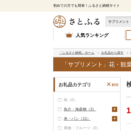
初めての方でも簡単！ふるさと納税サイト
人気ランキング
「ふるさと納税」ホーム
お礼品から探す
「サプリメント」花・観葉
お礼品カテゴリ
解除
肉（0）
1
魚介・海産物（3）
米・パン（11）
カニ（0）
果物・フルーツ（0）
エビ（0）
米（1）