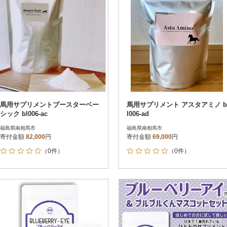
馬用サプリメントブースターベー
馬用サプリメント アスタアミノ b
シック bl006-ac
l006-ad
福島県南相馬市
福島県南相馬市
寄付金額
82,000
円
寄付金額
69,000
円
（0件）
（0件）