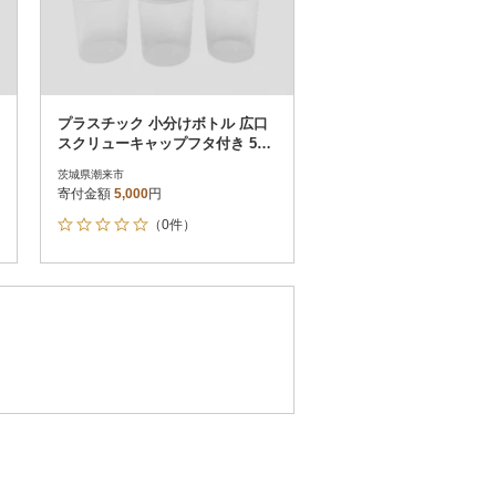
プラスチック 小分けボトル 広口
スクリューキャップフタ付き 5個
セット ( 120ml ・目盛付き)
茨城県潮来市
寄付金額
5,000
円
（0件）