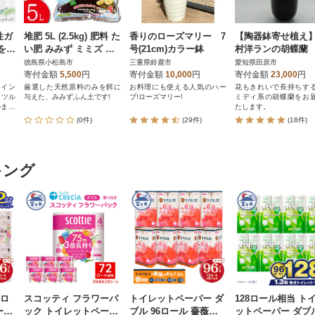
性ガ
堆肥 5L (2.5kg) 肥料 た
香りのローズマリー 7
【陶器鉢寄せ植え
を呼
い肥 みみず ミミズ み
号(21cm)カラー鉢
村洋ランの胡蝶蘭
みず太郎
ディ系白色3本
徳島県小松島市
三重県鈴鹿市
愛知県田原市
寄付金額
5,500
円
寄付金額
10,000
円
寄付金額
23,000
円
ンイン
厳選した天然原料のみを餌に
お料理にも使える人気のハー
花もきれいで長持ちす
与えた、みみずふん土です!
ブ!ローズマリー!
ミディ系の胡蝶蘭をお
のまま
たします。
(0件)
(29件)
(18件)
キング
コロ
スコッティ フラワーパ
トイレットペーパー ダ
128ロール相当 ト
ーパ
ック トイレットペーパ
ブル 96ロール 薔薇の
ットペーパー ダブ