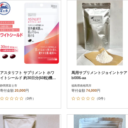
円
レビュー
レビュー
決済方法
解除
寄付金額
PayPay
発送種別
解除
クレジットカード決済
寄付金額
通常
Amazon Pay
冷蔵便
楽天ペイ
冷凍便
メルペイ
コンビニ支払い
ソフトバンクまとめて支払い
au PAY（auかんたん決済）
アスタリフト サプリメント ホワ
馬用サプリメントジョイントケア
d払い
イトシールド 約30日分(60粒)機能
bl006-aa
金融機関(Pay-easy決済)
性表示食品
静岡県富士市
福島県南相馬市
寄付金額
20,000
円
寄付金額
74,000
円
（0件）
（0件）
解除
結果を見る（
12
件