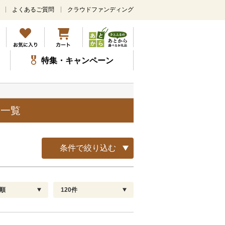
よくあるご質問
クラウドファンディング
メ
イ
ン
コ
ン
特集・キャンペーン
テ
ン
ツ
に
ス
品一覧
キ
ッ
プ
条件で絞り込む
順
120件
配送指定
解除
順
30
お届け日時指定可
60