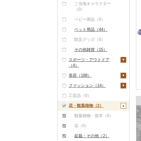
ご当地キャラクター
（0）
ベビー用品（0）
ペット用品（44）
防災グッズ（0）
その他雑貨（15）
スポーツ・アウトドア
（4）
美容（188）
ゴルフ（0）
ファッション（14）
釣り（0）
スキンケア（34）
工芸品（0）
サイクリング（0）
化粧水・乳液・美容液
シャンプー・リンス
鞄・バッグ（0）
（34）
（0）
花・観葉植物（2）
アウトドア・キャンプ
洋服（13）
（0）
洗顔（0）
石鹸・ボディーソープ
女性・レディース（1
和服（0）
観葉植物・苗木（0）
（0）
その他スポーツ（4）
その他スキンケア
2）
靴・履物（0）
花（0）
（0）
入浴剤（0）
ウェア・ユニフォーム
男性・メンズ（0）
アクセサリー（0）
盆栽・その他（2）
（0）
アロマ（0）