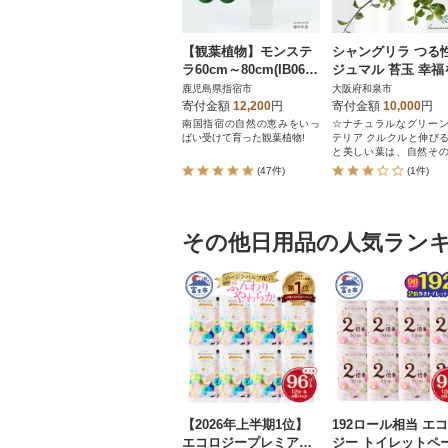
【観葉植物】モンステ
シャングリラ つる
ラ60cm～80cm(IB067-
ジュマル 苔玉 幸福
006)
ぶ 観葉植物
鹿児島県指宿市
大阪府和泉市
寄付金額
12,200
円
寄付金額
10,000
円
南国指宿の自然の恵みをいっ
☆ナチュラルなグリー
ぱい受けて育った観葉植物!
テリア クルクルと伸びるツル
と美しい葉は、自然そ
のアート
(47件)
(1件)
その他日用品の人気ラン
【2026年上半期1位】
192ロール相当 エ
エコロジープレミアム
ジー トイレットペ