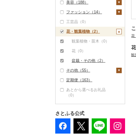
美容（188）
寝具（0）
ゴルフ（0）
ファッション（14）
タオル（0）
釣り（0）
スキンケア（34）
工芸品（0）
文房具・印鑑（0）
サイクリング（0）
化粧水・乳液・美容液
シャンプー・リンス
鞄・バッグ（0）
（34）
（0）
こ
花・観葉植物（2）
食器（0）
アウトドア・キャンプ
洋服（13）
花
（0）
洗顔（0）
石鹸・ボディーソープ
キッチン用品（1）
女性・レディース（1
和服（0）
観葉植物・苗木（0）
（0）
その他スポーツ（4）
その他スキンケア
2）
花
包丁（0）
日用品（10）
靴・履物（0）
花（0）
（0）
入浴剤（0）
観
ウェア・ユニフォーム
男性・メンズ（0）
フライパン（0）
洗剤（0）
楽器・器材（0）
アクセサリー（0）
盆栽・その他（2）
（0）
アロマ（0）
子供・ベビー（0）
その他（55）
鍋（0）
トイレットペーパー
本・CD・DVD（0）
その他服飾小物（1）
その他スポーツ（0）
プロテイン（4）
（0）
その他洋服（1）
定期便（163）
まな板（0）
おもちゃ・ぬいぐるみ
財布（0）
地域サービス（0）
その他美容（181）
ティッシュ（0）
（0）
あとから選べるお礼品
土鍋（0）
ショール・ストール
その他（55）
（0）
その他日用品（10）
ご当地キャラクター
（0）
その他キッチン用品
（0）
（1）
ネクタイ・ベルト
ベビー用品（0）
（0）
さとふる公式
ペット用品（44）
マフラー・手袋（0）
防災グッズ（0）
その他服飾小物（1）