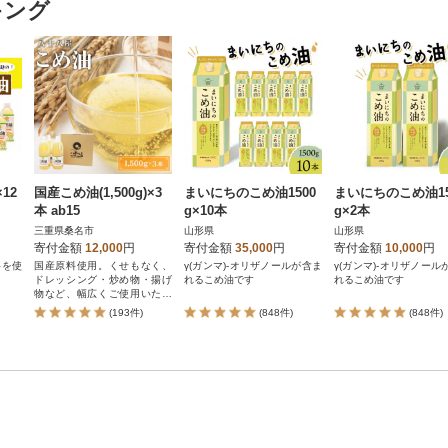
キング
12
国産こめ油(1,500g)×3
まいにちのこめ油1500
まいにちのこめ油15
本 ab15
g×10本
g×2本
三重県桑名市
山形県
山形県
寄付金額
12,000
円
寄付金額
35,000
円
寄付金額
10,000
円
料を使
国産原料使用。くせもなく、
γ(ガンマ)-オリザノールが含ま
γ(ガンマ)-オリザノール
ドレッシング・炒め物・揚げ
れるこめ油です
れるこめ油です
物など、幅広くご使用いただ
けます。
(193件)
(848件)
(848件)