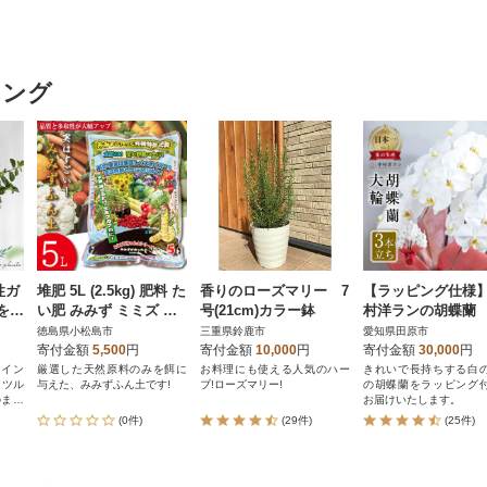
キング
性ガ
堆肥 5L (2.5kg) 肥料 た
香りのローズマリー 7
【ラッピング仕様
を呼
い肥 みみず ミミズ み
号(21cm)カラー鉢
村洋ランの胡蝶蘭
みず太郎
大輪3本
徳島県小松島市
三重県鈴鹿市
愛知県田原市
寄付金額
5,500
円
寄付金額
10,000
円
寄付金額
30,000
円
ンイン
厳選した天然原料のみを餌に
お料理にも使える人気のハー
きれいで長持ちする白
与えた、みみずふん土です!
ブ!ローズマリー!
の胡蝶蘭をラッピング
のまま
お届けいたします。
(0件)
(29件)
(25件)