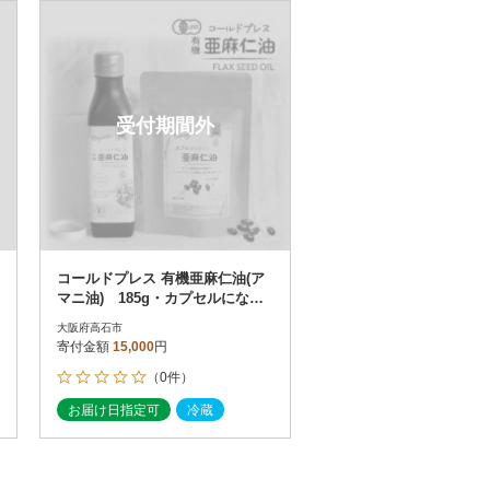
お届け時間帯指定可
発送される月指定可
件数順
90
評価順
120
が高い順
その他
解除
受付期間外
が低い順
さとふる限定のお礼品
定期便
さとふるアプリdeワンストップ申請
対象
コールドプレス 有機亜麻仁油(ア
マニ油) 185g・カプセルになっ
た亜麻仁油 60粒 【未精製】
大阪府高石市
寄付金額
15,000
円
（0件）
）
お届け日指定可
冷蔵