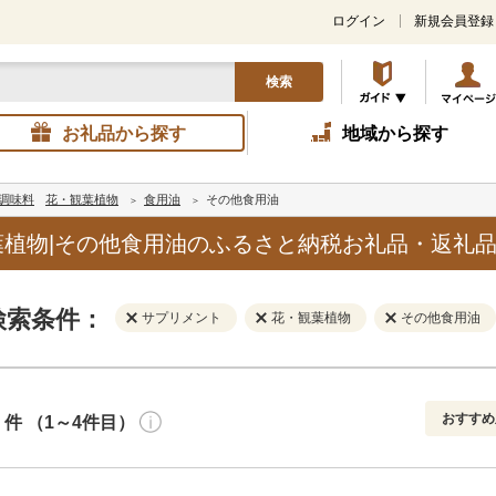
ログイン
新規会員登録
検索
お礼品から探す
地域から探す
調味料
花・観葉植物
食用油
その他食用油
植物|その他食用油のふるさと納税お礼品・返礼
検索条件：
サプリメント
花・観葉植物
その他食用油
おすすめ
件 （1～4件目）
寄付金額
解除
地域
解除
おすすめ
円～
新着順