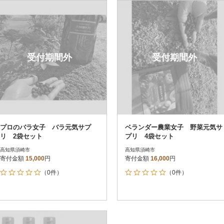
円
レビュー
レビュー
決済方法
解除
寄付金額
PayPay
発送種別
解除
受付期間外
受付期間外
クレジットカード決済
寄付金額
通常
Amazon Pay
冷蔵便
楽天ペイ
冷凍便
メルペイ
コンビニ支払い
ソフトバンクまとめて支払い
au PAY（auかんたん決済）
プロのバラ女子 バラ元気サプ
ベランダー農業女子 野菜元気サ
d払い
リ 2袋セット
プリ 4袋セット
金融機関(Pay-easy決済)
高知県須崎市
高知県須崎市
寄付金額
15,000
円
寄付金額
16,000
円
（0件）
（0件）
解除
結果を見る（
4
件