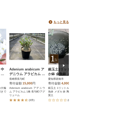
もっと見る
】中
Adenium arabicum ア
銀玉土1リットル めだ
生花はさみ ハンド
 白
デニウム アラビカム 1
か鉢 金魚鉢 メダカ 鉢
エーションF170黒
株 長与町/アグリューム
陶器 睡蓮 多孔質土 H
スグリーン [坂源] 
長崎県長与町
愛知県碧南市
新潟県三条市
100-084
1S127】
寄付金額
15,000
円
寄付金額
4,000
円
寄付金額
11,000
円
の大輪
Adenium arabicum アデニウ
銀玉土 1リットル めだか鉢 金
お花屋さんも愛用する
付きで
ム アラビカム 1株 長与町/アグ
魚鉢 メダカ 鉢 陶器 睡蓮 多孔
抜群の花はさみ
リューム
質土
(3件)
(0件)
(0件)