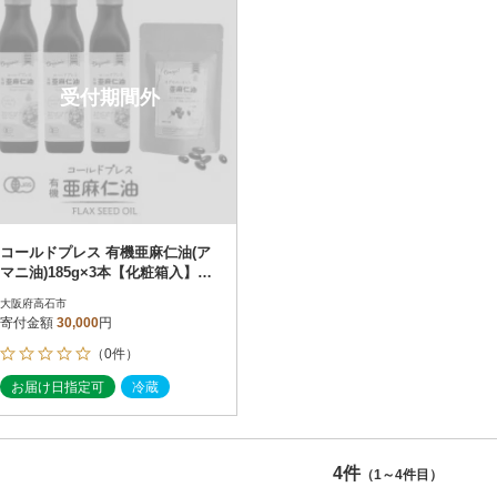
受付期間外
コールドプレス 有機亜麻仁油(ア
マニ油)185g×3本【化粧箱入】・
カプセルになった亜麻仁油 60粒
大阪府高石市
寄付金額
30,000
円
（0件）
お届け日指定可
冷蔵
4件
（1～4件目）