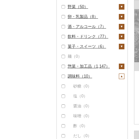
野菜（50）
いくら（0）
精米（1）
雑穀（6）
卵・乳製品（8）
うに（0）
無洗米（0）
餅（0）
いも（1）
酒・アルコール（7）
明太子・たらこ（0）
玄米（0）
その他穀物加工品
じゃがいも（0）
トマト（0）
卵（0）
（4）
飲料・ドリンク（77）
その他魚卵（0）
金芽米（0）
さつまいも（0）
玉ねぎ（0）
チーズ（2）
ビール・発泡酒（0）
パン（0）
菓子・スイーツ（6）
貝（1）
ゆめぴりか（1）
その他いも（1）
ねぎ（0）
ヨーグルト（6）
日本酒（0）
水・ミネラルウォータ
ー（31）
麺（0）
帆立（ホタテ）（0）
うなぎ（0）
つや姫（0）
とうもろこし（0）
牛乳（0）
焼酎（0）
ケーキ（0）
コーヒー・コーヒー豆
惣菜・加工品（1,147）
鮑（アワビ）（0）
鮮魚（0）
コシヒカリ（0）
根菜（45）
バター（0）
梅酒（0）
クッキー（0）
（1）
調味料（10）
牡蠣（カキ）（0）
イカ・タコ（0）
はえぬき（0）
人参（0）
アスパラガス（0）
その他乳製品（0）
泡盛（0）
焼き菓子（0）
惣菜（3）
飲料（0）
茶（1）
あさり（0）
海苔・海藻（0）
さがびより（0）
大根（0）
豆（4）
ワイン（0）
プリン（0）
餃子（3）
カレー・シチュー
砂糖（0）
コーヒー豆（0）
飲料（0）
果汁飲料（1）
（0）
しじみ（1）
干物（0）
あきたこまち（0）
自然薯（0）
きのこ（0）
ウイスキー（0）
ゼリー（2）
シュウマイ（0）
塩（0）
粉（0）
茶葉・ティーバッグ
りんごジュース（0）
紅茶（0）
鍋（0）
（1）
サザエ（0）
その他魚介・加工品
ひとめぼれ（0）
レンコン（0）
その他野菜（0）
リキュール・洋酒
チョコレート（0）
コロッケ（0）
醤油（0）
ドリップ（1）
みかんジュース（オレ
その他飲料・ジュース
（2）
（2）
ピザ（0）
静岡茶（0）
ンジジュース）（0）
（43）
はまぐり（0）
ミルキークィーン
にんにく・生姜（4
カステラ（0）
その他惣菜（0）
味噌（0）
しらす・ちりめん
（0）
5）
甘酒（5）
レトルト（0）
足柄茶（0）
その他果汁飲料（1）
野菜ジュース（7）
その他貝（0）
アイス・ジェラート
酢（0）
（0）
ななつぼし（0）
その他根菜（0）
ノンアルコール（0）
（1）
スープ（0）
知覧茶（0）
炭酸飲料（0）
だし（0）
かまぼこ・練り製品