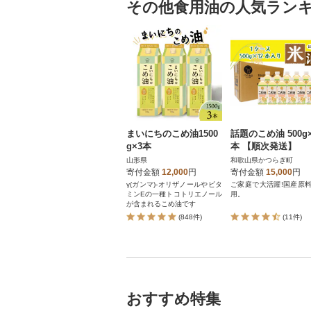
その他食用油の人気ラン
まいにちのこめ油1500
話題のこめ油 500g×
g×3本
本 【順次発送】
山形県
和歌山県かつらぎ町
寄付金額
12,000
円
寄付金額
15,000
円
γ(ガンマ)-オリザノールやビタ
ご家庭で大活躍!国産原
ミンEの一種トコトリエノール
用。
が含まれるこめ油です
(848件)
(11件)
おすすめ特集