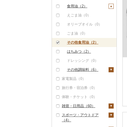
その他米（0）
その他酒（0）
その他洋菓子（1）
豆腐・納豆（0）
（0）
八女茶（0）
豆乳（0）
食用油（2）
煎餅・おかき（0）
漬物（151）
その他魚介・加工品
その他茶（0）
その他飲料・ジュース
えごま油（0）
（2）
（27）
羊羹（2）
梅干（151）
缶詰・瓶詰（4）
オリーブオイル（0）
饅頭（0）
キムチ（0）
肉（0）
乾物（0）
ごま油（0）
大福（0）
その他漬物（0）
魚（0）
燻製（スモーク）
その他食用油（2）
（0）
その他和菓子（0）
果物（0）
はちみつ（2）
おせち（0）
ジャム（0）
ドレッシング（0）
その他加工品（989）
その他缶詰・瓶詰
その他調味料（6）
（4）
家電製品（0）
みりん（0）
旅行券・宿泊券（0）
ケチャップ（0）
体験・チケット（0）
こしょう（0）
雑貨・日用品（60）
その他調味料（6）
スポーツ・アウトドア
家具・インテリア
（4）
（0）