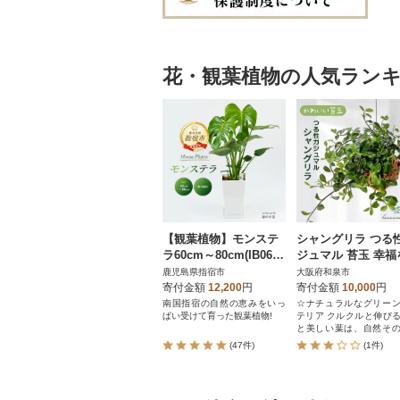
花・観葉植物の人気ラン
【観葉植物】モンステ
シャングリラ つる
ラ60cm～80cm(IB067-
ジュマル 苔玉 幸福
006)
ぶ 観葉植物
鹿児島県指宿市
大阪府和泉市
寄付金額
12,200
円
寄付金額
10,000
円
南国指宿の自然の恵みをいっ
☆ナチュラルなグリー
ぱい受けて育った観葉植物!
テリア クルクルと伸びるツル
と美しい葉は、自然そ
のアート
(47件)
(1件)