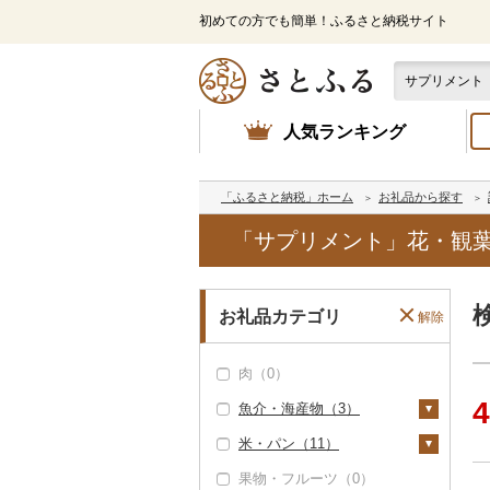
初めての方でも簡単！ふるさと納税サイト
人気ランキング
「ふるさと納税」ホーム
お礼品から探す
「サプリメント」花・観葉
お礼品カテゴリ
解除
肉（0）
4
魚介・海産物（3）
米・パン（11）
カニ（0）
果物・フルーツ（0）
エビ（0）
米（1）