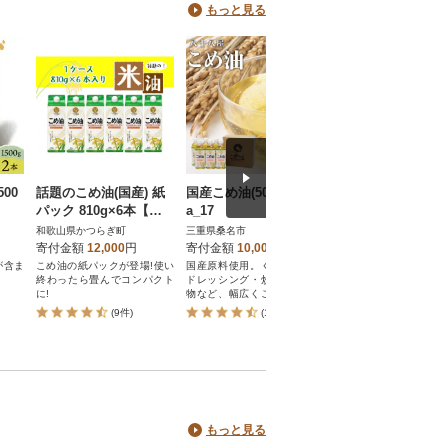
もっと見る
00
話題のこめ油(国産) 紙
国産こめ油(500g)×6本
大人気!【国産】こ
パック 810g×6本【順
a_17
油 500g×6本
次発送】
和歌山県かつらぎ町
三重県桑名市
和歌山県高野町
寄付金額
12,000
円
寄付金額
10,000
円
寄付金額
10,000
円
が含ま
こめ油の紙パックが登場!使い
国産原料使用。くせもなく、
大人気のこめ油セット!
終わったら畳んでコンパクト
ドレッシング・炒め物・揚げ
に!
物など、幅広くご使用いただ
けます。
(9件)
(113件)
(7件)
もっと見る