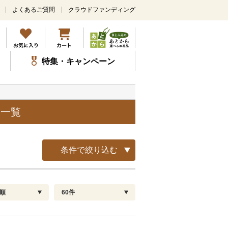
よくあるご質問
クラウドファンディング
メ
イ
ン
コ
ン
特集・キャンペーン
テ
ン
ツ
に
ス
品一覧
キ
ッ
プ
条件で絞り込む
順
60件
配送指定
解除
順
30
お届け日時指定可
60