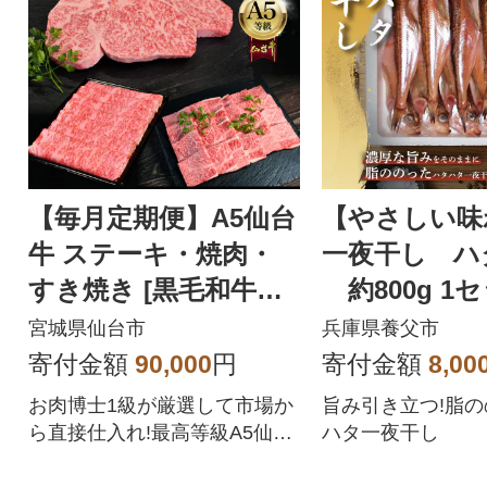
【毎月定期便】A5仙台
【やさしい味
牛 ステーキ・焼肉・
一夜干し ハ
すき焼き [黒毛和牛A
約800g 1
コース:3ヶ月]全3回
宮城県仙台市
兵庫県養父市
寄付金額
90,000
円
寄付金額
8,00
お肉博士1級が厳選して市場か
旨み引き立つ!脂
ら直接仕入れ!最高等級A5仙台
ハタ一夜干し
牛を毎月味わう、贅沢な3か月