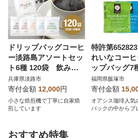
ドリップバッグコーヒ
特許第65282
ー淡路島アソートセッ
れいなコーヒ
ト6種 120袋 飲み比
ップバッグ7
べ ドリップバッグ
(合計105袋)
兵庫県淡路市
福岡県飯塚市
at14601
寄付金額
12,000
円
寄付金額
15,0
小さな焙煎機で丁寧に自家焙
オアシス珈琲人気
煎しています
バックの中からブ
ストレート2種を
した。
おすすめ特集