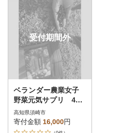
受付期間外
ベランダー農業女子
野菜元気サプリ 4袋
セット
高知県須崎市
寄付金額
16,000
円
（0件）