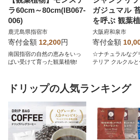
ラ60cm～80cm(IB067-
ガジュマル 苔
006)
を呼ぶ 観葉
鹿児島県指宿市
大阪府和泉市
寄付金額
12,200
円
寄付金額
10,0
南国指宿の自然の恵みをいっ
☆ナチュラルなグ
ぱい受けて育った観葉植物!
テリア クルクルと伸びるツル
と美しい葉は、自
のアート
ドリップの人気ランキング