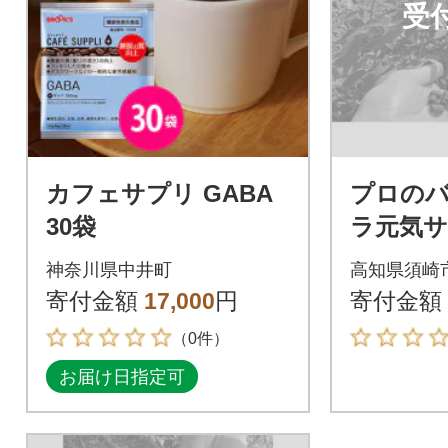
受
カフェサプリ GABA
プロの
30袋
ラ元気サ
ット
神奈川県中井町
高知県須崎
寄付金額
17,000
円
寄付金額
（0件）
お届け日指定可