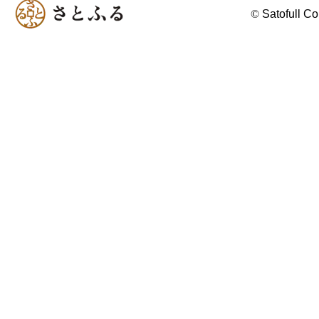
©
Satofull Co.