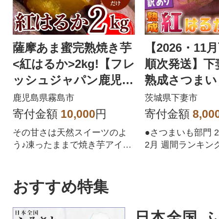
薩摩あま蜜完熟焼き芋
【2026・1
<紅はるか>2kg!【フレ
順次発送】
ッシュジャパン鹿児
熟成さつまい
島】A-180
るか 【訳アリ
鹿児島県霧島市
茨城県下妻市
寄付金額
10,000
円
寄付金額
8,00
その甘さは天然スイーツのよ
●さつまいも部門 2
う♪凍ったままで焼き芋アイ
2月 週間ランキング
ス、自然解凍で冷やし焼き芋♪
ファンを魅了する
おすすめ特集
日本全国 