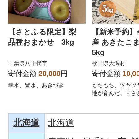
【さとふる限定】梨
【新米予約】
品種おまかせ 3kg
産 あきたこま
5kg
千葉県八千代市
秋田県大潟村
寄付金額
20,000
円
寄付金額
10,0
幸水、豊水、あきづき
もちもち、ツヤツ
地が育んだ、甘さ
米。
北海道
北海道