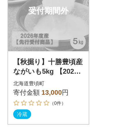
受付期間外
【秋掘り】十勝豊頃産
ながいも5kg 【2026
年初冬出荷】(先行受
北海道豊頃町
付)【植村農場】
寄付金額
13,000
円
（0件）
冷蔵