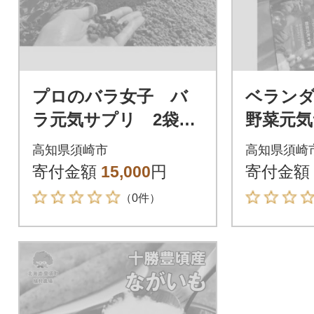
プロのバラ女子 バ
ベラン
ラ元気サプリ 2袋セ
野菜元気
ット
セット
高知県須崎市
高知県須崎
寄付金額
15,000
円
寄付金額
（0件）