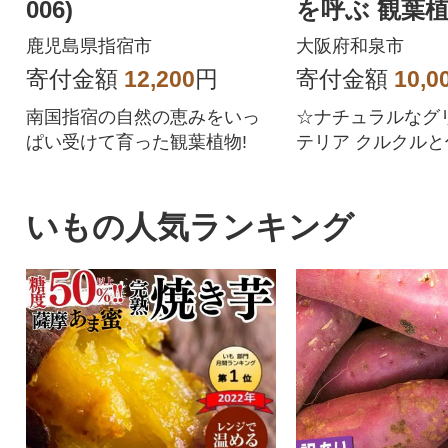
006)
を呼ぶ 観葉
鹿児島県指宿市
大阪府和泉市
寄付金額
12,200
円
寄付金額
10,0
南国指宿の自然の恵みをいっ
☆ナチュラルなグ
ぱい受けて育った観葉植物!
テリア クルクルと伸びるツル
と美しい葉は、自
のアート
いもの人気ランキング