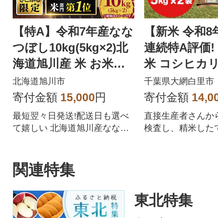
【特A】令和7年産なな
【新米 令和8
つぼし10kg(5kg×2)北
連続特A評価!
海道旭川産 米 お米
米 コシヒカリ 1
【さとふる限定】_059
kg ×2袋)
北海道旭川市
千葉県大網白里市
57
寄付金額
15,000
円
寄付金額
14,0
最短翌々日発送!配送日も選べ
直接生産者さんか
て嬉しい 北海道旭川産ななつ
検査し、精米した
ぼしをぜひご賞味ください
します。
関連特集
東北特集