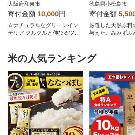
大阪府和泉市
徳島県小松島市
寄付金額
10,000
円
寄付金額
5,50
☆ナチュラルなグリーンイン
厳選した天然原料
テリア クルクルと伸びるツル
与えた、みみずふ
と美しい葉は、自然そのまま
のアート
米の人気ランキング