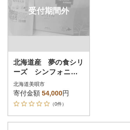
受付期間外
北海道産 夢の食シリ
ーズ シンフォニー
(黒ニンニク、米10k
北海道美唄市
g、菊芋美人シリーズ
寄付金額
54,000
円
サプリメント2種)
（0件）