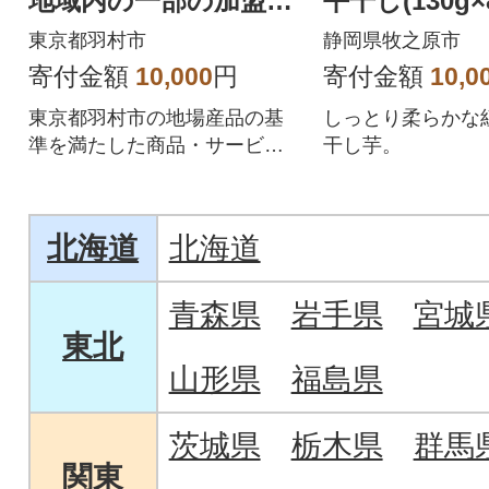
地域内の一部の加盟店
平干し(130g×
のみで利用可
東京都羽村市
静岡県牧之原市
寄付金額
10,000
円
寄付金額
10,0
東京都羽村市の地場産品の基
しっとり柔らかな
準を満たした商品・サービス
干し芋。
を提供するPayPay加盟店での
お支払いにご利用いただけま
す。東京都羽村市在住の方はP
北海道
北海道
ayPay商品券を受け取れません
のでご注意ください。
青森県
岩手県
宮城
東北
山形県
福島県
茨城県
栃木県
群馬
関東