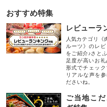
時期によって、旬のとまと(ト
な旨みが楽しめま
マト)、なす、さつま芋(さつま
おすすめ特集
いも)、大根、じゃがいも、人
参(ニンジン)、キャベツ、白菜
レビューラ
などを野菜詰め合わせ!野菜ジ
ュース・野菜スープなど野菜
人気カテゴリ《
中心の生活に、アウトドア、
ルーツ》のレビ
キャンプなどのBBQ(バーベキ
ュー)にもご活用いただけま
をご紹介♪さと
す。
足度が高いお礼
形式でチェック
リアルな声を参
ださいね。
ご当地こだ