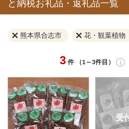
と納税お礼品・返礼品一覧
熊本県合志市
花・観葉植物
3
件 （1～3件目）
受