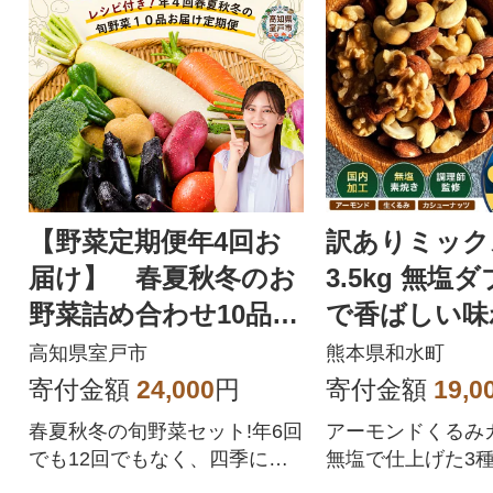
【野菜定期便年4回お
訳ありミック
届け】 春夏秋冬のお
3.5kg 無塩
野菜詰め合わせ10品
で香ばしい味わい
レシピ付き春夏秋冬の
0g × 5袋 )
高知県室戸市
熊本県和水町
野菜セット
寄付金額
24,000
円
寄付金額
19,0
春夏秋冬の旬野菜セット!年6回
アーモンドくるみ
でも12回でもなく、四季に合
無塩で仕上げた3
わせた年4回の野菜定期便です!
毎日食べれる香ば