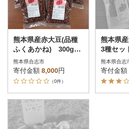
熊本県産赤大豆(品種
熊本県産
ふくあかね) 300g×6
3種セッ
袋
カオ、き
熊本県合志市
熊本県合志
寄付金額
8,000
円
寄付金額
（0件）