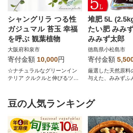
シャングリラ つる性
堆肥 5L (2.5
ガジュマル 苔玉 幸福
たい肥 みみず
を呼ぶ 観葉植物
みみず太郎
大阪府和泉市
徳島県小松島市
寄付金額
10,000
円
寄付金額
5,50
☆ナチュラルなグリーンイン
厳選した天然原料
テリア クルクルと伸びるツル
与えた、みみずふ
と美しい葉は、自然そのまま
のアート
豆の人気ランキング