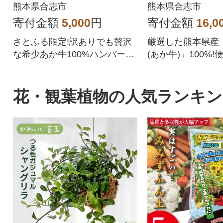
(合志市)
利な個包装(合
熊本県合志市
熊本県合志市
寄付金額
5,000
円
寄付金額
16,0
さとふる限定!訳ありでも贅沢
厳選した熊本県産
な希少あか牛100%ハンバーグ
(あか牛)」100%
お子さんにもおすすめ食べや
の牛肉ハンバーグ10
すさ重視!!
g)
花・観葉植物の人気ランキン