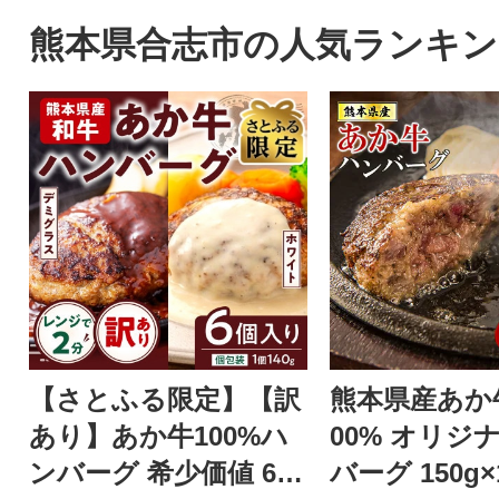
熊本県合志市の人気ランキン
【さとふる限定】【訳
熊本県産あか牛
あり】あか牛100%ハ
00% オリジ
ンバーグ 希少価値 6個
バーグ 150g×