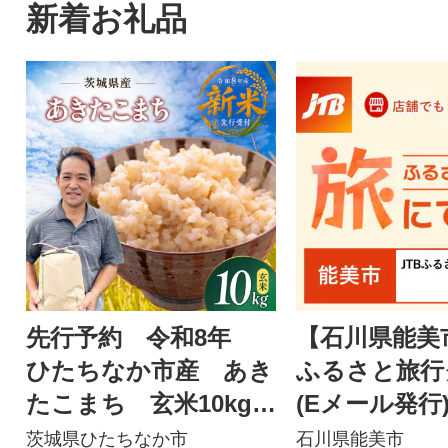
新着お礼品
先行予約 令和8年
【石川県能美市
ひたちなか市産 あき
ふるさと旅行
たこまち 玄米10kg(1
(Eメール発行)3
0kg×1袋)
分
茨城県ひたちなか市
石川県能美市