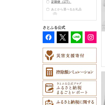
定期便（177）
地域サービス（0）
その他雑貨（15）
あとから選べるお礼品
その他（55）
（0）
さとふる公式