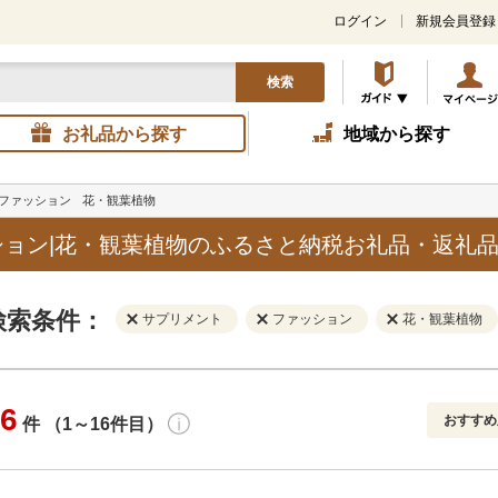
ログイン
新規会員登録
検索
お礼品から探す
地域から探す
ファッション
花・観葉植物
ョン|花・観葉植物のふるさと納税お礼品・返礼
検索条件：
サプリメント
ファッション
花・観葉植物
6
おすすめ
件 （1～16件目）
寄付金額
解除
地域
解除
おすすめ
円～
新着順