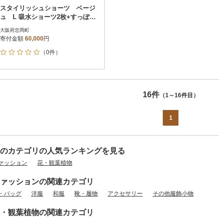
スタイリッシュショーツ ベージ
ュ L 吸水ショーツ2枚+すっぽん
サプリ60粒
大阪府忠岡町
寄付金額
60,000
円
（0件）
16件
（1～16件目）
1
のカテゴリの人気ランキングを見る
ァッション
花・観葉植物
ァッションの関連カテゴリ
・バッグ
洋服
和服
靴・履物
アクセサリー
その他服飾小物
・観葉植物の関連カテゴリ