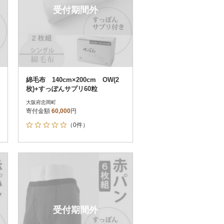
受付期間外
綿毛布 140cm×200cm OW(2
枚)+すっぽんサプリ60粒
大阪府忠岡町
寄付金額
60,000
円
（0件）
受付期間外