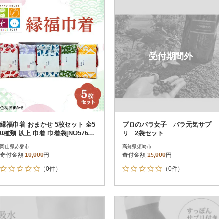
円
レビュー
レビュー
決済方法
解除
寄付金額
PayPay
発送種別
解除
受付期間外
クレジットカード決済
寄付金額
通常
Amazon Pay
冷蔵便
楽天ペイ
冷凍便
メルペイ
コンビニ支払い
ソフトバンクまとめて支払い
au PAY（auかんたん決済）
縁福巾着 おまかせ 5枚セット 全5
プロのバラ女子 バラ元気サプ
d払い
0種類 以上 巾着 巾着袋[NO5765-1
リ 2袋セット
金融機関(Pay-easy決済)
333]
岡山県赤磐市
高知県須崎市
寄付金額
10,000
円
寄付金額
15,000
円
（0件）
（0件）
解除
結果を見る（
16
件