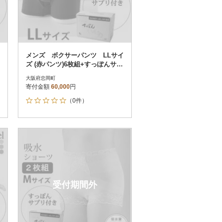
メンズ ボクサーパンツ LLサイ
ズ (赤パンツ)6枚組+すっぽんサプ
リ60粒
大阪府忠岡町
寄付金額
60,000
円
（0件）
受付期間外