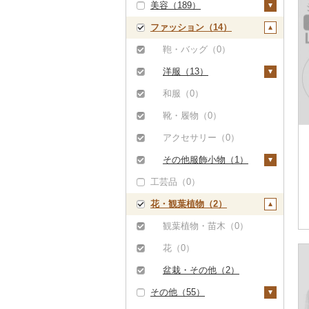
美容（189）
その他米（0）
その他酒（0）
その他洋菓子（1）
豆腐・納豆（0）
寝具（0）
ゴルフ（0）
（0）
八女茶（0）
豆乳（0）
食用油（2）
ファッション（14）
煎餅・おかき（0）
漬物（151）
タオル（0）
釣り（0）
スキンケア（34）
その他魚介・加工品
その他茶（0）
その他飲料・ジュース
えごま油（0）
はちみつ（2）
（2）
（27）
羊羹（2）
梅干（151）
缶詰・瓶詰（4）
文房具・印鑑（0）
サイクリング（0）
化粧水・乳液・美容液
シャンプー・リンス
鞄・バッグ（0）
オリーブオイル（0）
ドレッシング（0）
（34）
（0）
饅頭（0）
キムチ（0）
肉（0）
乾物（0）
食器（0）
アウトドア・キャンプ
洋服（13）
ごま油（0）
その他調味料（6）
（0）
洗顔（0）
石鹸・ボディーソープ
大福（0）
その他漬物（0）
魚（0）
燻製（スモーク）
キッチン用品（1）
女性・レディース（1
和服（0）
（0）
その他食用油（2）
みりん（0）
（0）
その他スポーツ（4）
その他スキンケア
2）
その他和菓子（0）
果物（0）
包丁（0）
日用品（10）
靴・履物（0）
（0）
入浴剤（0）
ケチャップ（0）
おせち（0）
ウェア・ユニフォーム
男性・メンズ（0）
ジャム（0）
フライパン（0）
洗剤（0）
楽器・器材（0）
アクセサリー（0）
（0）
アロマ（0）
こしょう（0）
その他加工品（1,00
子供・ベビー（0）
その他缶詰・瓶詰
鍋（0）
トイレットペーパー
本・CD・DVD（0）
その他服飾小物（1）
2）
その他スポーツ（0）
プロテイン（4）
その他調味料（6）
（4）
（0）
その他洋服（1）
工芸品（0）
まな板（0）
おもちゃ・ぬいぐるみ
財布（0）
その他美容（182）
ティッシュ（0）
（0）
花・観葉植物（2）
土鍋（0）
ショール・ストール
その他日用品（10）
ご当地キャラクター
（0）
その他キッチン用品
観葉植物・苗木（0）
（0）
（1）
ネクタイ・ベルト
花（0）
ベビー用品（0）
（0）
盆栽・その他（2）
ペット用品（44）
マフラー・手袋（0）
その他（55）
防災グッズ（0）
その他服飾小物（1）