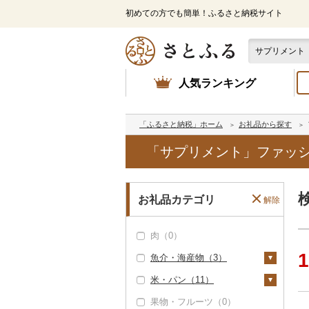
初めての方でも簡単！ふるさと納税サイト
人気ランキング
「ふるさと納税」ホーム
お礼品から探す
「サプリメント」ファッシ
お礼品カテゴリ
解除
肉（0）
1
魚介・海産物（3）
米・パン（11）
カニ（0）
果物・フルーツ（0）
エビ（0）
米（1）