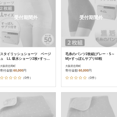
受付期間外
受付期間外
スタイリッシュショーツ ベージ
毛糸のパンツ2枚組(グレー・S～
ュ LL 吸水ショーツ2枚+すっぽ
M)+すっぽんサプリ60粒
んサプリ60粒
大阪府忠岡町
大阪府忠岡町
寄付金額
60,000
円
寄付金額
60,000
円
（0件）
（0件）