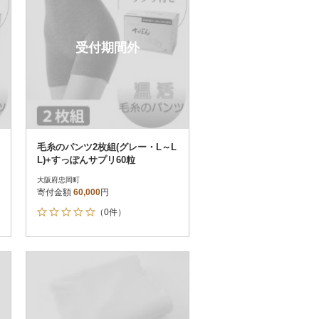
受付期間外
毛糸のパンツ2枚組(グレー・L～L
L)+すっぽんサプリ60粒
大阪府忠岡町
寄付金額
60,000
円
（0件）