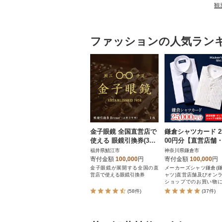
観
ファッションの人気ラン
金子眼鏡 全国直営店で
鎌倉シャツカード 25
使える 眼鏡引換券(3万
00円分【直営店舗
円相当) Bronze
ンラインショップ
福井県鯖江市
神奈川県鎌倉市
用可】
寄付金額
100,000
円
寄付金額
100,000
円
金子眼鏡が展開する全国の直
メーカーズシャツ鎌倉(
営店で使える眼鏡引換券
ャツ)直営店舗及びオン
ショップでのお買い物
用いただけるカード
(58件)
(37件)