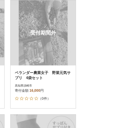
お届け時間帯指定可
発送される月指定可
件数順
90
評価順
120
が高い順
その他
解除
受付期間外
が低い順
さとふる限定のお礼品
定期便
さとふるアプリdeワンストップ申請
対象
ベランダー農業女子 野菜元気サ
プリ 4袋セット
高知県須崎市
寄付金額
16,000
円
（0件）
）