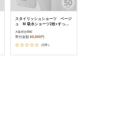
スタイリッシュショーツ ベージ
ュ M 吸水ショーツ2枚+すっぽ
んサプリ60粒
大阪府忠岡町
寄付金額
60,000
円
（0件）