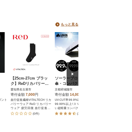
もっと見る
【25cm-27cm ブラッ
ソーラーブロック日
LOGOSクーラー
ク】ReDリカバリーソ
傘・コンパクト(晴雨兼
ョ ネイビー 暑い
ックス靴下 血行促進 バ
用)通勤、通学でも使え
外に最適!吸水速乾
愛知県名古屋市
京都府城陽市
京都府城陽市
イタルテック 健康増進
るアウトドア日傘! 81
オルとしても 34205
寄付金額
7,000
円
寄付金額
14,000
円
寄付金額
17,000
円
機器
336745
ダント
血行促進繊維VITALTECH リカ
UV-CUT率99.9%以上、遮光率
水に濡らして振れば即CO
バリーウェア ReD リカバリー
99.99%以上!スマホよりも軽
保冷剤ポケット付きク
ウェア 疲労回復 血行促進 一
い超軽量コンパクトタイプ。
ポンチョ。熱中症対策や
般医療機器 バイタルテック
策にもおすすめ!
(0件)
(3件)
(0件)