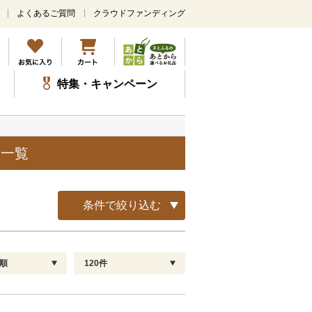
よくあるご質問
クラウドファンディング
メ
イ
ン
コ
ン
特集・キャンペーン
テ
ン
ツ
に
ス
品一覧
キ
ッ
プ
条件で絞り込む
順
120件
配送指定
解除
順
30
お届け日時指定可
60