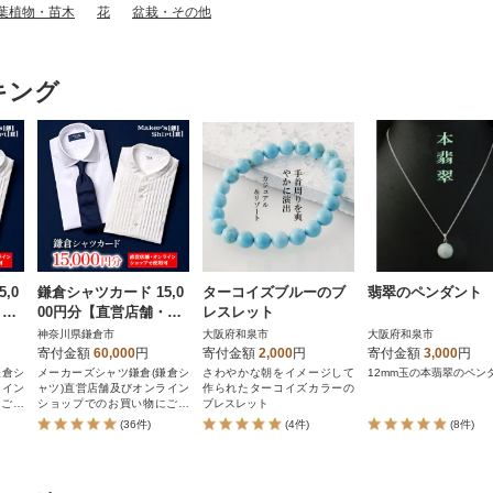
葉植物・苗木
花
盆栽・その他
キング
,0
鎌倉シャツカード 15,0
ターコイズブルーのブ
翡翠のペンダント
・オ
00円分【直営店舗・オ
レスレット
で使
ンラインショップで使
神奈川県鎌倉市
大阪府和泉市
大阪府和泉市
用可】
寄付金額
60,000
円
寄付金額
2,000
円
寄付金額
3,000
円
鎌倉シ
メーカーズシャツ鎌倉(鎌倉シ
さわやかな朝をイメージして
12mm玉の本翡翠のペン
ライン
ャツ)直営店舗及びオンライン
作られたターコイズカラーの
にご利
ショップでのお買い物にご利
ブレスレット
用いただけるカード
(36件)
(4件)
(8件)