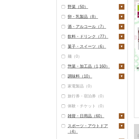
野菜（50）
いくら（0）
精米（1）
雑穀（6）
卵・乳製品（8）
うに（0）
無洗米（0）
餅（0）
いも（1）
酒・アルコール（7）
明太子・たらこ（0）
玄米（0）
その他穀物加工品
じゃがいも（0）
トマト（0）
卵（0）
（4）
飲料・ドリンク（77）
その他魚卵（0）
金芽米（0）
さつまいも（0）
玉ねぎ（0）
チーズ（2）
ビール・発泡酒（0）
パン（0）
菓子・スイーツ（6）
貝（1）
ゆめぴりか（1）
その他いも（1）
ねぎ（0）
ヨーグルト（6）
日本酒（0）
水・ミネラルウォータ
ー（31）
麺（0）
帆立（ホタテ）（0）
うなぎ（0）
つや姫（0）
とうもろこし（0）
牛乳（0）
焼酎（0）
ケーキ（0）
コーヒー・コーヒー豆
惣菜・加工品（1,160）
鮑（アワビ）（0）
鮮魚（0）
コシヒカリ（0）
根菜（45）
バター（0）
梅酒（0）
クッキー（0）
（1）
調味料（10）
牡蠣（カキ）（0）
イカ・タコ（0）
はえぬき（0）
人参（0）
アスパラガス（0）
その他乳製品（0）
泡盛（0）
焼き菓子（0）
惣菜（3）
飲料（0）
茶（1）
家電製品（0）
あさり（0）
海苔・海藻（0）
さがびより（0）
大根（0）
豆（4）
ワイン（0）
プリン（0）
餃子（3）
カレー・シチュー
砂糖（0）
コーヒー豆（0）
飲料（0）
果汁飲料（1）
（0）
旅行券・宿泊券（0）
しじみ（1）
干物（0）
あきたこまち（0）
自然薯（0）
きのこ（0）
ウイスキー（0）
ゼリー（2）
シュウマイ（0）
塩（0）
粉（0）
茶葉・ティーバッグ
りんごジュース（0）
紅茶（0）
鍋（0）
（1）
体験・チケット（0）
サザエ（0）
その他魚介・加工品
ひとめぼれ（0）
レンコン（0）
その他野菜（0）
リキュール・洋酒
チョコレート（0）
コロッケ（0）
醤油（0）
ドリップ（1）
みかんジュース（オレ
その他飲料・ジュース
（2）
（2）
ピザ（0）
静岡茶（0）
ンジジュース）（0）
（43）
雑貨・日用品（60）
はまぐり（0）
ミルキークィーン
にんにく・生姜（4
カステラ（0）
その他惣菜（0）
味噌（0）
しらす・ちりめん
（0）
5）
甘酒（5）
レトルト（0）
足柄茶（0）
その他果汁飲料（1）
野菜ジュース（7）
スポーツ・アウトドア
その他貝（0）
アイス・ジェラート
酢（0）
家具・インテリア
（0）
（4）
ななつぼし（0）
その他根菜（0）
ノンアルコール（0）
（1）
スープ（0）
（0）
知覧茶（0）
炭酸飲料（0）
だし（0）
かまぼこ・練り製品