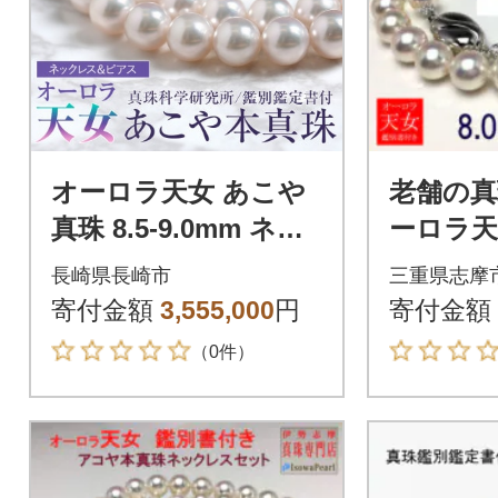
オーロラ天女 あこや
老舗の真
真珠 8.5-9.0mm ネッ
ーロラ
クレス ピアス セット
珠ネッ
長崎県長崎市
三重県志摩
パール 鑑別鑑定書付
リングセ
寄付金額
3,555,000
円
寄付金額
8.5ミリ
（0件）