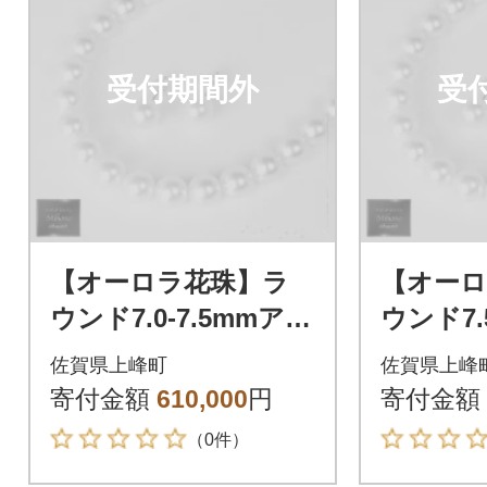
受付期間外
受
【オーロラ花珠】ラ
【オーロ
ウンド7.0-7.5mmアコ
ウンド7.
ヤ真珠ネックレス・
ヤ真珠
佐賀県上峰町
佐賀県上峰
ピアスセット(上峰町)
ピアスセ
寄付金額
610,000
円
寄付金額
（0件）