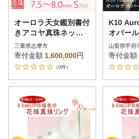
オーロラ天女鑑別書付
K10 Au
きアコヤ真珠ネック
オパール
レス・ピアスセット7.
10616-1
三重県志摩市
山梨県甲府
5～8.0ミリ
寄付金額
1,600,000
円
寄付金額
（0件）