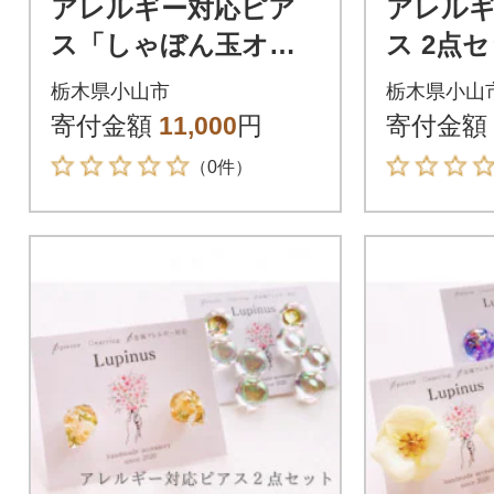
アレルギー対応ピア
アレル
ス「しゃぼん玉オー
ス 2点
ロラピアス」約4.2cm
ホワイ
栃木県小山市
栃木県小山
ゃぼん
寄付金額
11,000
円
寄付金額
アス」
（0件）