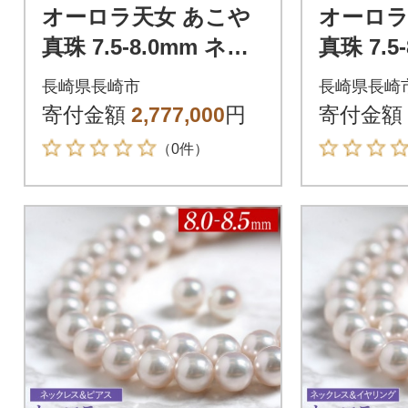
オーロラ天女 あこや
オーロラ
真珠 7.5-8.0mm ネッ
真珠 7.5
クレス ピアス セット
クレス 
長崎県長崎市
長崎県長崎
パール 鑑別鑑定書付
ット パ
寄付金額
2,777,000
円
寄付金額
書付
（0件）