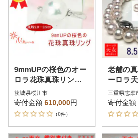
9mmUPの桜色のオー
老舗の真
ロラ花珠真珠リング
ーロラ
(リングサイズ#13)
珠ネッ
茨城県桜川市
三重県志摩
リングセ
寄付金額
610,000
円
寄付金額
9.0ミリ
（0件）