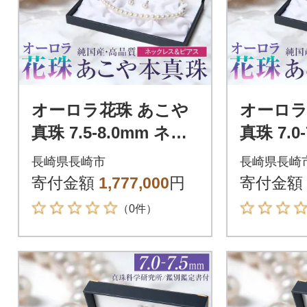
オーロラ花珠 あこや
オーロラ
真珠 7.5-8.0mm ネッ
真珠 7.0
クレス ピアス セット
クレス 
長崎県長崎市
長崎県長崎
パール 鑑別鑑定書付
ット パ
寄付金額
1,777,000
円
寄付金額
書付
（0件）