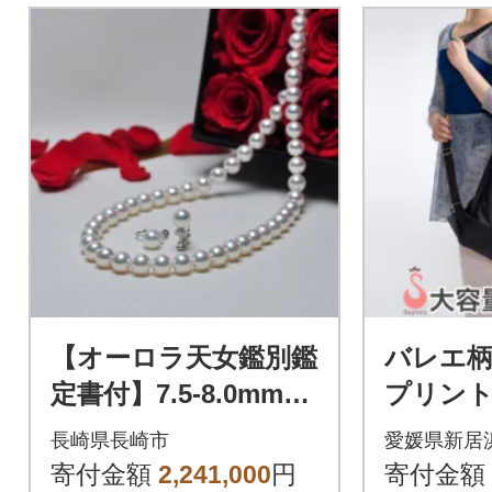
【オーロラ天女鑑別鑑
バレエ
定書付】7.5-8.0mmア
プリント
コヤ真珠ネックレス
2way
長崎県長崎市
愛媛県新居
とイヤリングセット
オーロラ
寄付金額
2,241,000
円
寄付金額