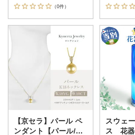
眠れる森
（0件）
【京セラ】パール ペ
スウェ
ンダント【パール/ダ
ス 花器