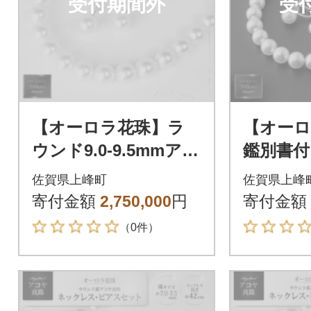
受付期間外
受
【オーロラ花珠】ラ
【オーロ
ウンド9.0-9.5mmアコ
鑑別書付】
ヤ真珠ネックレス・
アコヤ
佐賀県上峰町
佐賀県上峰
ピアスセット(上峰町)
ス・イ
寄付金額
2,750,000
円
寄付金額
ト(上峰町
（0件）