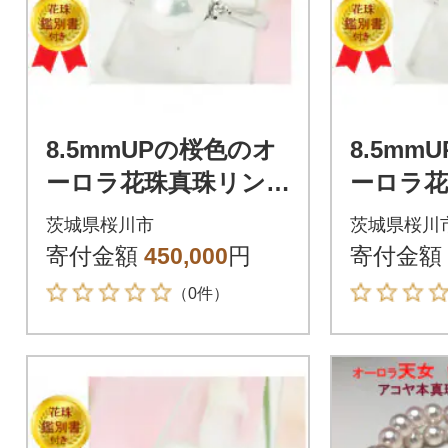
8.5mmUPの桜色のオ
8.5mm
ーロラ花珠真珠リン
ーロラ花
グ(リングサイズ#11)
グ(リング
茨城県桜川市
茨城県桜川
寄付金額
450,000
円
寄付金額
（0件）