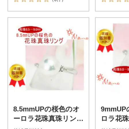
8.5mmUPの桜色のオ
9mmU
ーロラ花珠真珠リン
ロラ花
グ(リングサイズ#9)
(リングサ