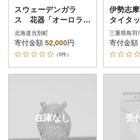
スウェーデンガラ
伊勢志摩
ス 花器「オーロラ」
タイタ
グリーン_tb28-009
別書付 30
北海道当別町
三重県鳥羽
寄付金額
52,000
円
寄付金額
（0件）
在庫なし
受