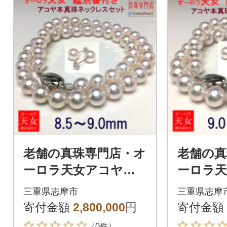
老舗の真珠専門店・オ
老舗の真
ーロラ天女アコヤ真
ーロラ
珠ネックレス・ピア
珠ネッ
三重県志摩市
三重県志摩
スセット 8.5～9.0ミ
リングセ
寄付金額
2,800,000
円
寄付金額
リ
9.5ミリ
（0件）