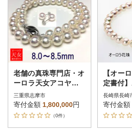
老舗の真珠専門店・オ
【オーロ
ーロラ天女アコヤ真
定書付】
珠ネックレス・ピア
(7.5-
三重県志摩市
長崎県長崎
スセット 8.0～8.5ミ
ス
寄付金額
1,800,000
円
寄付金額
リ
（0件）