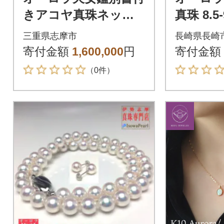
きアコヤ真珠ネック
真珠 8.5
レス・イヤリングセ
クレス 
三重県志摩市
長崎県長崎
ット7.5～8.0ミリ
パール 
寄付金額
1,600,000
円
寄付金額
（0件）