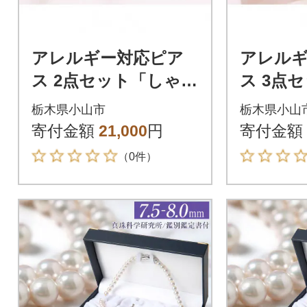
アレルギー対応ピア
アレル
ス 2点セット「しゃぼ
ス 3点
ん玉オーロラピア
ホワイ
栃木県小山市
栃木県小山
ス・かすみ草の鉱石
玉オー
寄付金額
21,000
円
寄付金額
風ピアス」
ガラス
（0件）