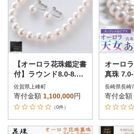
【オーロラ花珠鑑定書
オーロラ
付】ラウンド8.0-8.5m
真珠 7.0
mアコヤ真珠ネックレ
クレス 
佐賀県上峰町
長崎県長崎
ス・イヤリングセッ
パール 
寄付金額
1,100,000
円
寄付金額
ト(上峰町)
（0件）