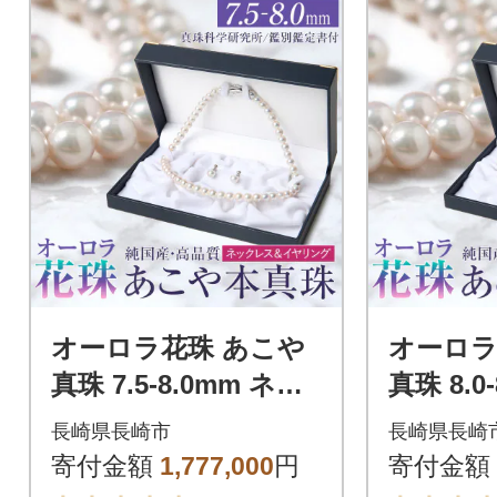
オーロラ花珠 あこや
オーロラ
真珠 7.5-8.0mm ネッ
真珠 8.0
クレス イヤリング セ
クレス 
長崎県長崎市
長崎県長崎
ット パール 鑑別鑑定
パール 
寄付金額
1,777,000
円
寄付金額
書付