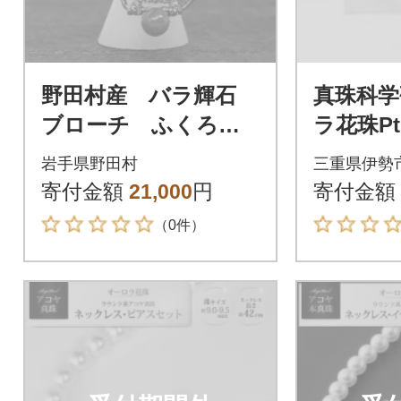
野田村産 バラ輝石
真珠科学
ブローチ ふくろう
ラ花珠P
(オーロラ)
真珠9.0m
岩手県野田村
三重県伊勢
寄付金額
21,000
円
寄付金額
（0件）