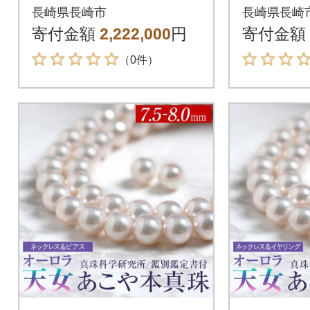
クレス イヤリング セ
クレス 
長崎県長崎市
長崎県長崎
ット パール 鑑別鑑定
ット パ
寄付金額
2,222,000
円
寄付金額
書付
書付
（0件）