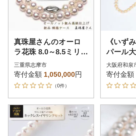
真珠屋さんのオーロ
《いず
ラ花珠 8.0～8.5ミリ
パール
アコヤ本真珠ネック
ル3点セ
三重県志摩市
大阪府和泉
レス ピアスセット
クリーム
寄付金額
1,050,000
円
寄付金額
（0件）