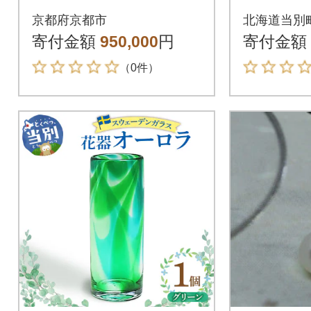
イヤモンド /K18/ネッ
ブルー_tb
京都府京都市
北海道当別
クレス/白蝶真珠/オー
寄付金額
950,000
円
寄付金額
ロラ茶金】
（0件）