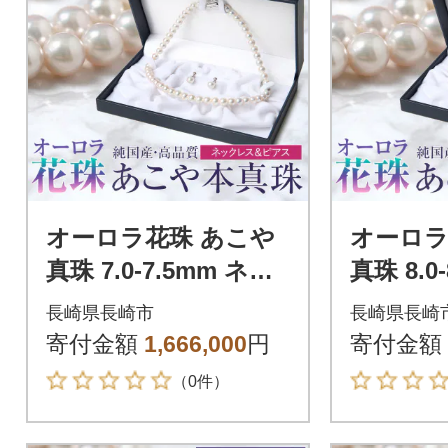
オーロラ花珠 あこや
オーロラ
真珠 7.0-7.5mm ネッ
真珠 8.0
クレス ピアス セット
クレス 
長崎県長崎市
長崎県長崎
パール 鑑別鑑定書付
ット パ
寄付金額
1,666,000
円
寄付金額
書付
（0件）