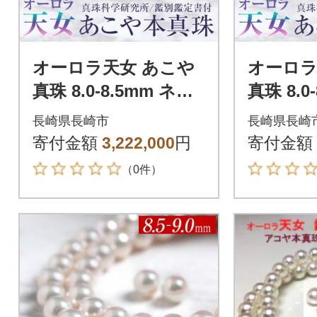
オーロラ天女 あこや
オーロラ
真珠 8.0-8.5mm ネッ
真珠 8.0
クレス ピアス セット
クレス 
長崎県長崎市
長崎県長崎
パール 鑑別鑑定書付
ット パ
寄付金額
3,222,000
円
寄付金額
書付
（0件）