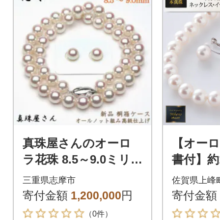
真珠屋さんのオーロ
【オーロ
ラ花珠 8.5～9.0ミリ
書付】約1
アコヤ本真珠ネック
コヤ真
三重県志摩市
佐賀県上峰
レス ピアスセット
ス・イ
寄付金額
1,200,000
円
寄付金額
ト(上峰町
（0件）