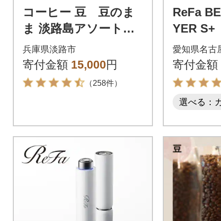
コーヒー 豆 豆のま
ReFa B
ま 淡路島アソートセ
YER S
ット 3種 2kg(500g×計
リファ 
兵庫県淡路市
愛知県名古
4袋) at14503
容家電 
寄付金額
15,000
円
寄付金額
（258件）
選べる：