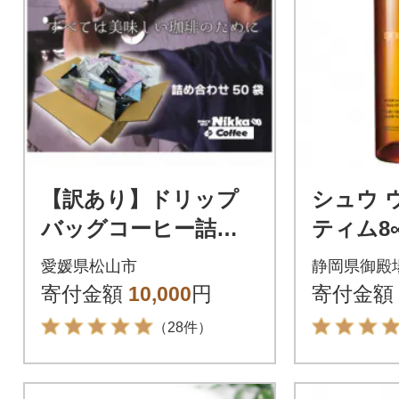
【訳あり】ドリップ
シュウ 
バッグコーヒー詰め
ティム8
合わせ50袋
ューティ
愛媛県松山市
静岡県御殿
グ オイルn
寄付金額
10,000
円
寄付金額
（28件）