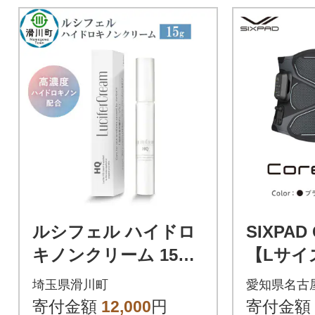
ルシフェル ハイドロ
SIXPAD C
キノンクリーム 15g
【Lサイ
フェイスクリーム|19
スパッド
埼玉県滑川町
愛知県名古
_crl-030101
筋トレ 
寄付金額
12,000
円
寄付金額