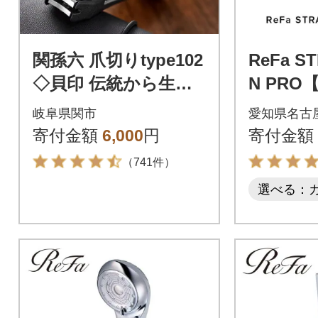
関孫六 爪切りtype102
ReFa ST
◇貝印 伝統から生ま
N PR
れたツメキリ
リファ 
岐阜県関市
愛知県名古
家電
寄付金額
6,000
円
寄付金額
（741件）
選べる：