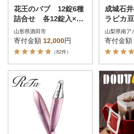
花王のバブ 12錠6種
成城石井
詰合せ 各12錠入×6
ラビカ豆
箱
クアイ
山形県酒田市
山梨県南ア
糖 1000
寄付金額
12,000
円
寄付金額
（82件）