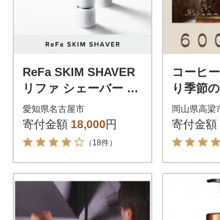
ReFa SKIM SHAVER
コーヒー
リファ シェーバー シ
り季節
ェービング 美容家電
ット 600
愛知県名古屋市
岡山県高梁
家電
寄付金額
18,000
円
寄付金額
（18件）