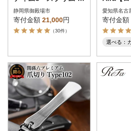
ューティ クレンジン
ド】 リ
静岡県御殿場市
愛知県名古
グ オイルn 150ml
ーム 美
寄付金額
21,000
円
寄付金額
（30件）
選べる：