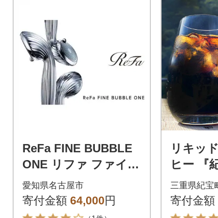
ReFa FINE BUBBLE
リキッ
ONE リファ ファイン
ヒー 『
バブル シャワーヘッ
L×6本【k
愛知県名古屋市
三重県紀宝
ド
寄付金額
64,000
円
寄付金額