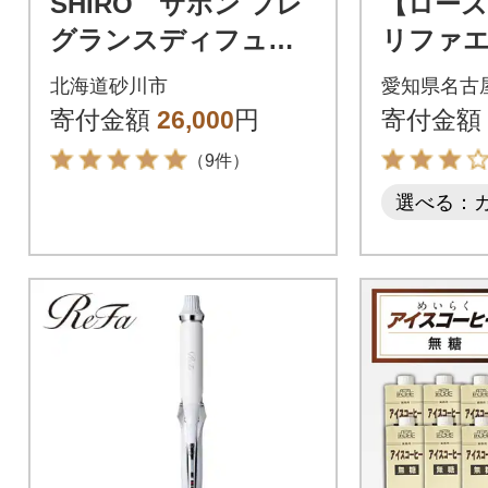
SHIRO サボン フレ
【ロー
グランスディフュー
リファ
ザーキット300mL 3ヶ
北海道砂川市
愛知県名古
月目安 [01506]
寄付金額
26,000
円
寄付金額
（9件）
選べる：