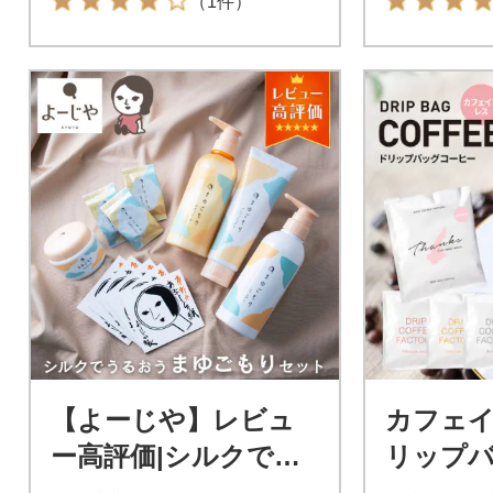
（1件）
【よーじや】レビュ
カフェ
ー高評価|シルクでう
リップ
るおう《まゆごも
ー 淡路