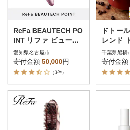
ReFa BEAUTECH PO
ドトー
INT リファ ビューテ
レンド 
ックポイント 美容家
ヒー 10
愛知県名古屋市
千葉県船橋
電 家電
バック
寄付金額
50,000
円
寄付金額
（3件）