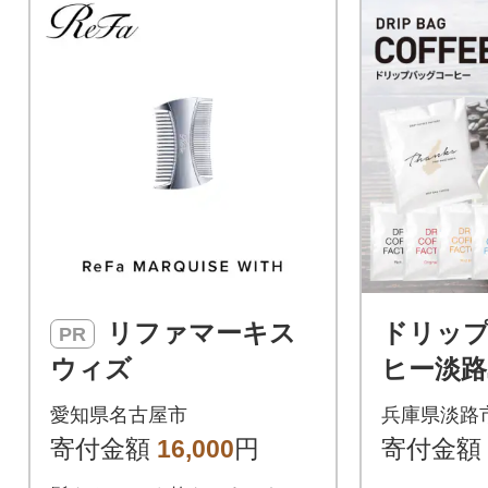
リファマーキス
ドリッ
PR
ウィズ
ヒー淡路
セット6種
愛知県名古屋市
兵庫県淡路
み比べ
寄付金額
16,000
円
寄付金額
ッグ at1