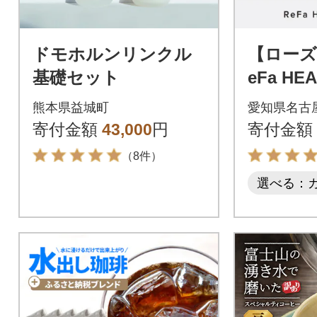
ドモホルンリンクル
【ローズ
基礎セット
eFa HE
リファ 
熊本県益城町
愛知県名古
美容
寄付金額
43,000
円
寄付金額
（8件）
選べる：