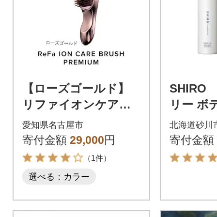
【ローズゴールド】
SHIR
リファイオンケアブ
リー ボ
ラシプレミアム
ト [0164
愛知県名古屋市
北海道砂川
寄付金額
29,000
円
寄付金額
（1件）
選べる：カラー