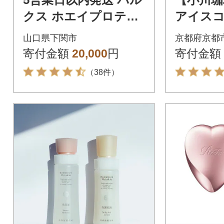
クス ホエイプロテイ
アイスコ
ン チョコレート 風味
1000m
山口県下関市
京都府京都
1kg IY001-A
コーヒー
寄付金額
20,000
円
寄付金額
（38件）