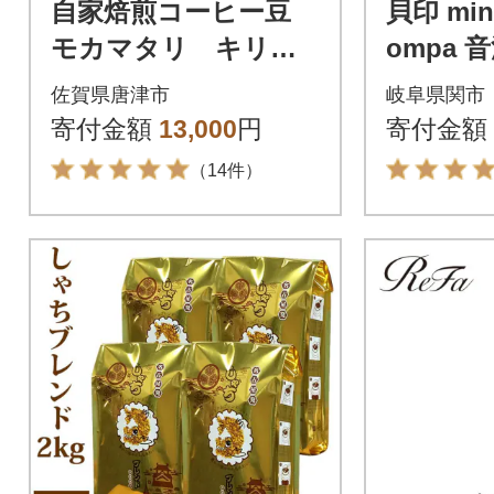
自家焙煎コーヒー豆
貝印 mine
モカマタリ キリマ
ompa
ンジャロ コロンビ
リ フェ
佐賀県唐津市
岐阜県関市
ア グアテマラ ホ
ス
寄付金額
13,000
円
寄付金額
ンジュラス (豆のま
（14件）
ま)