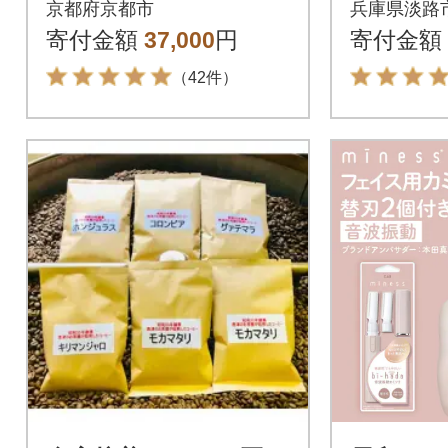
京都府京都市
兵庫県淡路
り》セット|京都 コス
ット 4
寄付金額
37,000
円
寄付金額
メ 人気ブランド ギフ
み比べ a
（42件）
ト