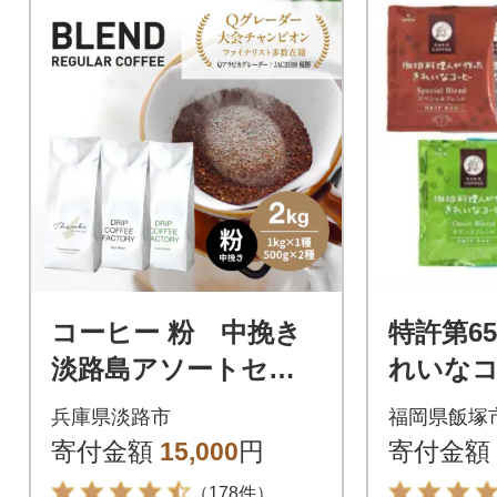
コーヒー 粉 中挽き
特許第65
淡路島アソートセッ
れいな
ト 3種 2kg(500g×計
リップバ
兵庫県淡路市
福岡県飯塚
4袋) at14504
ト(合計1
寄付金額
15,000
円
寄付金額
（178件）