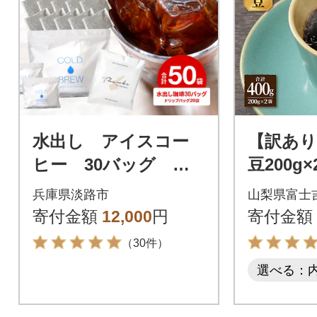
水出し アイスコー
【訳あり
ヒー 30バッグ 淡
豆200g
路島 ドリップバッ
家焙煎珈
兵庫県淡路市
山梨県富士
グ セット at14707
ルティコ
寄付金額
12,000
円
寄付金額
山の湧き
（30件）
選べる：