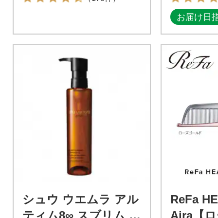
お届け日
シュウ ウエムラ アル
ReFa H
ティム8∞ スブリム ビ
Aira