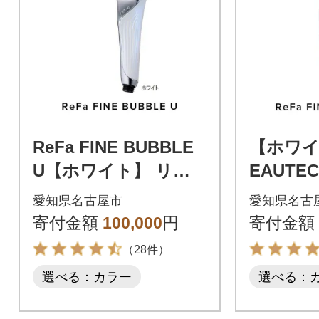
ReFa FINE BUBBLE
【ホワイト
U【ホワイト】 リフ
EAUTEC
ァ ファインバブル シ
ON ST
愛知県名古屋市
愛知県名古
ャワーヘッド
イロン 
寄付金額
100,000
円
寄付金額
（28件）
選べる：カラー
選べる：