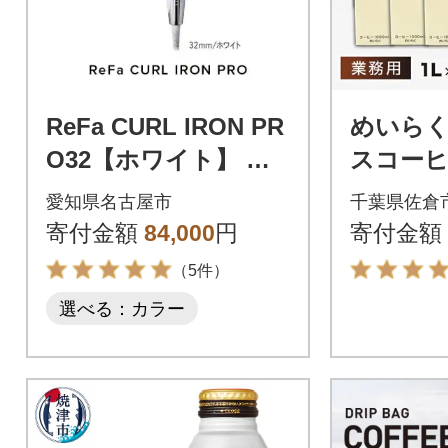
ReFa CURL IRON PR
めいら
O32【ホワイト】 リ
スコーヒ
ファ ヘアアイロン 家
6本
愛知県名古屋市
千葉県佐倉
電
寄付金額
84,000
円
寄付金額
（5件）
選べる：カラー