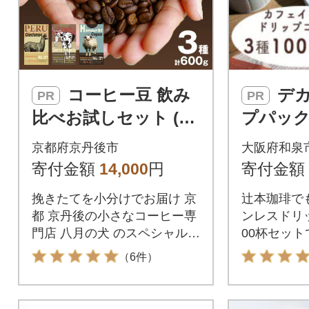
コーヒー豆 飲み
デカフェ ドリッ
PR
PR
比べお試しセット (20
プパック 
0gx3種) 自家焙煎珈琲
コーヒー
京都府京丹後市
大阪府和泉
豆 【栽培期間中農薬
おすすめ
寄付金額
14,000
円
寄付金額
不使用】
インレ
挽きたてを小分けでお届け 京
辻本珈琲で
都 京丹後の小さなコーヒー専
ンレスドリ
門店 八月の犬 のスペシャルテ
00杯セット
ィコーヒー豆
（6件）