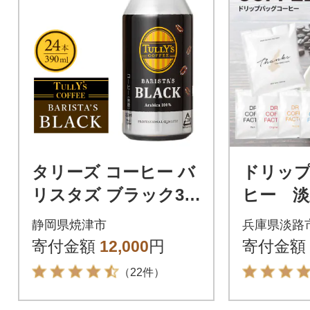
タリーズ コーヒー バ
ドリッ
リスタズ ブラック39
ヒー 淡
0ml(a11-035)
セット 
静岡県焼津市
兵庫県淡路
飲み比
寄付金額
12,000
円
寄付金額
バッグ a
（22件）