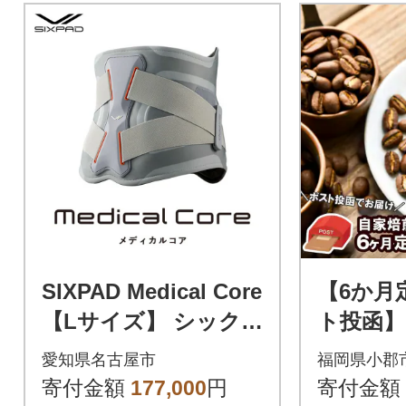
SIXPAD Medical Core
【6か月
【Lサイズ】 シック
ト投函】
スパッド メディカル
ヒー豆 10
愛知県名古屋市
福岡県小郡
コア トレーニング
種[No535
寄付金額
177,000
円
寄付金額