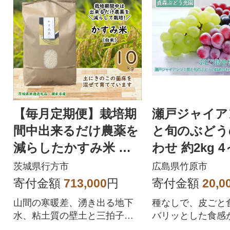
【毎月定期便】栽培期
瀬戸ジャイア
間中出来るだけ農薬を
と旬のぶどう
減らしたかすみ米 白
わせ 約2kg 
米10kg茨城県共通返礼
ット
茨城県行方市
広島県竹原市
品潮来産全12回
寄付金額
713,000
円
寄付金額
20,0
山間の寒暖差、湧き出る地下
種なしで、皮ごと
水、粘土質の壁土と三拍子そ
バリッとした食感
ろった環境に、きのこの菌床
戸ジャイアンツ1