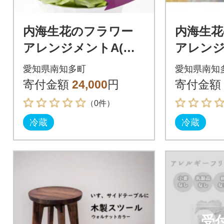
内海生花のフラワー
内海生花
アレンジメントA(淡
アレンジ
い色系)
白系)
愛知県南知多町
愛知県南知
寄付金額
24,000
円
寄付金額
（0件）
冷蔵
冷蔵
受