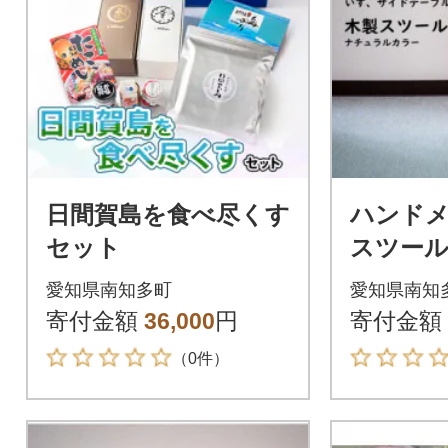
日間賀島を食べ尽くす
ハンドメ
セット
スツール 
チュラル
愛知県南知多町
愛知県南知
インテ
寄付金額
36,000
円
寄付金額
（0件）