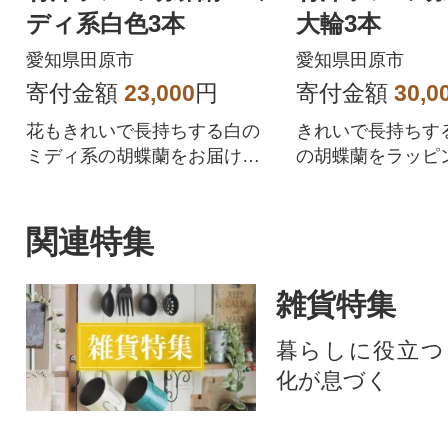
ディ系白色3本
大輪3本
愛知県田原市
愛知県田原市
寄付金額
23,000
円
寄付金額
30,0
花もきれいで長持ちする白の
きれいで長持ちす
ミディ系の胡蝶蘭をお届けい
の胡蝶蘭をラッピ
たします。
お届けいたします
関連特集
雑貨特集
暮らしに役立つ
化が息づく