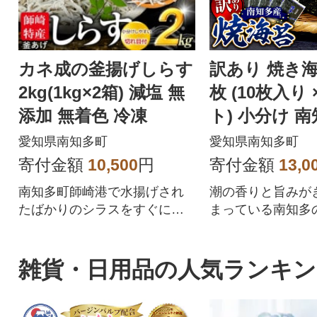
カネ成の釜揚げしらす
訳あり 焼き海
2kg(1kg×2箱) 減塩 無
枚 (10枚入り 
添加 無着色 冷凍
ト) 小分け 
愛知県南知多町
愛知県南知多町
寄付金額
10,500
円
寄付金額
13,0
南知多町師崎港で水揚げされ
潮の香りと旨みが
たばかりのシラスをすぐに釜
まっている南知多
揚げに!大好評の釜あげしらす
海で育まれた焼き
を合計2kgお届け!
りで提供
雑貨・日用品の人気ランキン