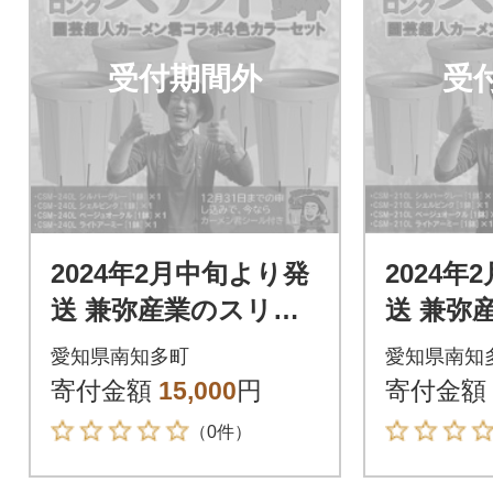
受付期間外
受
2024年2月中旬より発
2024年
送 兼弥産業のスリッ
送 兼弥
ト鉢 CSM-240L カー
ト鉢 CSM
愛知県南知多町
愛知県南知
メン君オリジナルカ
メン君
寄付金額
15,000
円
寄付金額
ラー 4色
ラー 4色
（0件）