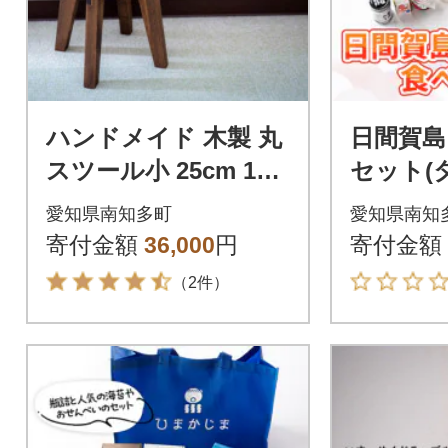
ハンドメイド 木製 丸
日間賀島
スツール小 25cm 1脚
セット(
ウォルナットカラー
ャツ2枚
愛知県南知多町
愛知県南知
椅子 インテリア 子供
寄付金額
36,000
円
寄付金額
用
（2件）