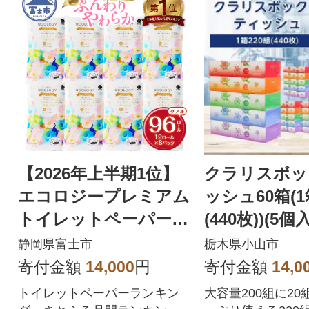
【2026年上半期1位】
クラリスボッ
エコロジープレミアム
ッシュ60箱(1
トイレットペーパー
(440枚))(5
ダブル 96ロール 日用
ット)
静岡県富士市
栃木県小山市
品 人気
寄付金額
14,000
円
寄付金額
14,0
トイレットペーパーランキン
大容量200組に2