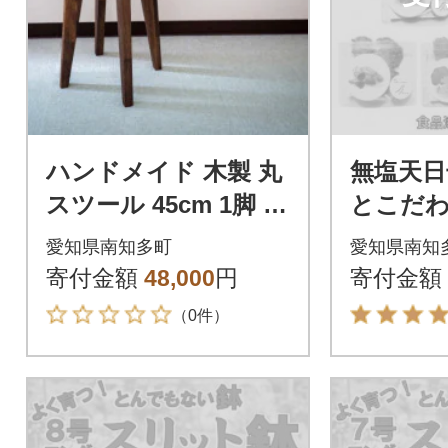
ハンドメイド 木製 丸
無塩天日
スツール 45cm 1脚 ウ
とこだ
ォルナットカラー 椅
った わ
愛知県南知多町
愛知県南知
子 インテリア
べいふり
寄付金額
48,000
円
寄付金額
ト(16g×
（0件）