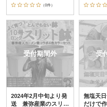
ラー 4色
（0件）
受付期間外
受
2024年2月中旬より発
無塩天日
送 兼弥産業のスリッ
だけで