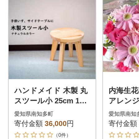
ハンドメイド 木製 丸
内海生花
スツール小 25cm 1脚
アレンジ
ナチュラルカラー 椅
ンク系)
愛知県南知多町
愛知県南知
子 インテリア 子供用
寄付金額
36,000
円
寄付金額
（0件）