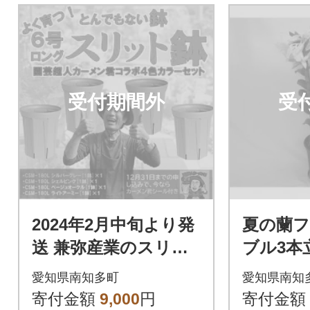
受付期間外
受
2024年2月中旬より発
夏の蘭
送 兼弥産業のスリッ
ブル3本
ト鉢 CSM-180L カー
鉢)
愛知県南知多町
愛知県南知
メン君オリジナルカ
寄付金額
9,000
円
寄付金額