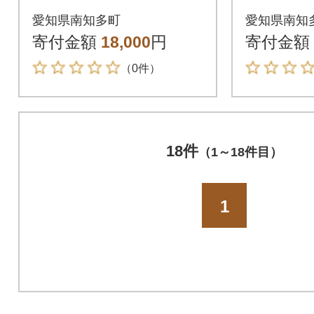
ト鉢 CSM-300 カーメ
べい 1
愛知県南知多町
愛知県南知
ン君オリジナルカラ
やわん
寄付金額
18,000
円
寄付金額
ー 4色
やつに
（0件）
18件
（1～18件目）
1