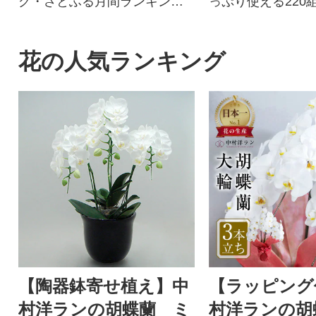
グ・さとふる月間ランキング1
っぷり使える220
位を獲得!!バージンパルプ配
です。
合、柔らかく使い心地の良さ
を追求した上質なトイレット
花の人気ランキング
ペーパーです。
【陶器鉢寄せ植え】中
【ラッピング
村洋ランの胡蝶蘭 ミ
村洋ランの胡