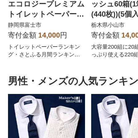
エコロジープレミアム
ッシュ60箱(1
トイレットペーパー
(440枚))(5
ダブル 96ロール 日用
ット)
静岡県富士市
栃木県小山市
品 人気
寄付金額
14,000
円
寄付金額
14,0
トイレットペーパーランキン
大容量200組に2
グ・さとふる月間ランキング1
っぷり使える220
位を獲得!!バージンパルプ配
です。
合、柔らかく使い心地の良さ
を追求した上質なトイレット
男性・メンズの人気ランキ
ペーパーです。