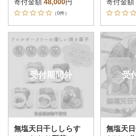
寄付金額
48,000
円
寄付金額
（0件）
受付期間外
受
無塩天日干ししらす
無塩天日