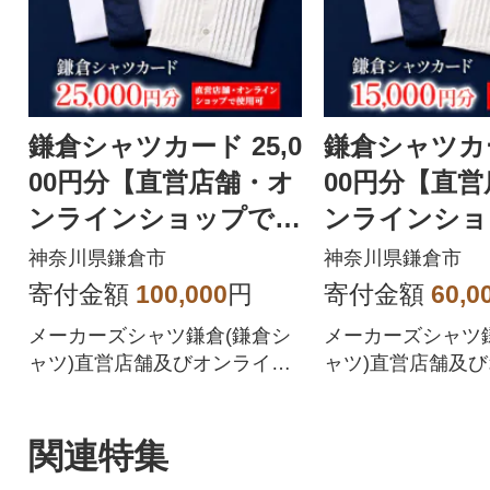
鎌倉シャツカード 25,0
鎌倉シャツカー
00円分【直営店舗・オ
00円分【直
ンラインショップで使
ンラインショ
用可】
用可】
神奈川県鎌倉市
神奈川県鎌倉市
寄付金額
100,000
円
寄付金額
60,0
メーカーズシャツ鎌倉(鎌倉シ
メーカーズシャツ
ャツ)直営店舗及びオンライン
ャツ)直営店舗及
ショップでのお買い物にご利
ショップでのお買
用いただけるカード
用いただけるカー
関連特集