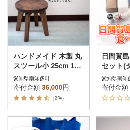
ハンドメイド 木製 丸
日間賀島
スツール小 25cm 1脚
セット(
ウォルナットカラー
ャツ2枚
愛知県南知多町
愛知県南知
椅子 インテリア 子供
寄付金額
36,000
円
寄付金額
用
（2件）