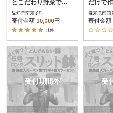
とこだわり野菜で作
だけで
った わんこのおせん
べい 1
愛知県南知多町
愛知県南知
べいふりり 5袋セッ
やわん
寄付金額
10,000
円
寄付金額
ト(16g×5種類)
やつに
（1件）
受付期間外
受