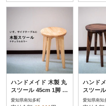
ハンドメイド 木製 丸
ハンドメ
スツール 45cm 1脚 ナ
スツール 
チュラルカラー 椅子
ォルナッ
愛知県南知多町
愛知県南知
インテリア
子 イン