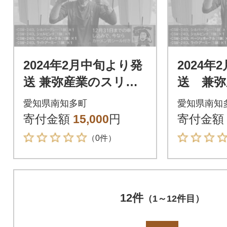
2024年2月中旬より発
2024年
送 兼弥産業のスリッ
送 兼弥
ト鉢 CSM-240L カー
ト鉢 CS
愛知県南知多町
愛知県南知
メン君オリジナルカ
ン君オ
寄付金額
15,000
円
寄付金額
ラー 4色
ー 4色
（0件）
12件
（1～12件目）