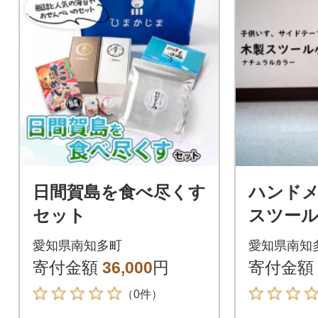
日間賀島を食べ尽くす
ハンドメ
セット
スツール小
ナチュラ
愛知県南知多町
愛知県南知
子 イン
寄付金額
36,000
円
寄付金額
（0件）