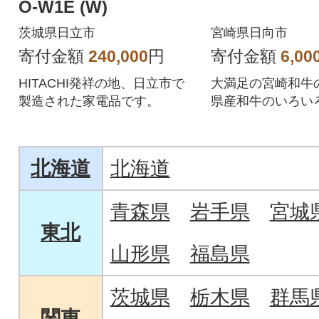
O-W1E (W)
茨城県日立市
宮崎県日向市
寄付金額
240,000
円
寄付金額
6,00
HITACHI発祥の地、日立市で
大満足の宮崎和牛
製造された家電品です。
県産和牛のいろい
切り落とし焼肉
北海道
北海道
青森県
岩手県
宮城
東北
山形県
福島県
茨城県
栃木県
群馬
関東