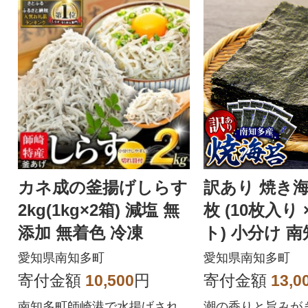
カネ成の釜揚げしらす
訳あり 焼き海
2kg(1kg×2箱) 減塩 無
枚 (10枚入り 
添加 無着色 冷凍
ト) 小分け 
愛知県南知多町
愛知県南知多町
寄付金額
10,500
円
寄付金額
13,0
南知多町師崎港で水揚げされ
潮の香りと旨みが