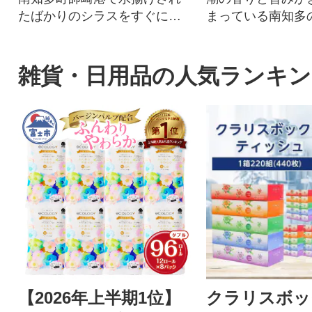
たばかりのシラスをすぐに釜
まっている南知多
揚げに!大好評の釜あげしらす
海で育まれた焼き
を合計2kgお届け!
りで提供
雑貨・日用品の人気ランキン
【2026年上半期1位】
クラリスボッ