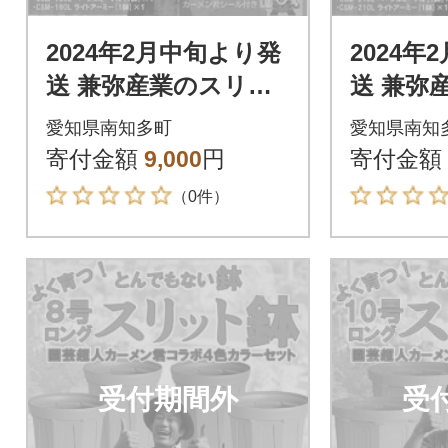
2024年2月中旬より発
2024年
送 兼弥産業のスリッ
送 兼弥
ト鉢 CSM-180L カー
ト鉢 CSM
愛知県南知多町
愛知県南知
メン君オリジナルカ
メン君
寄付金額
9,000
円
寄付金額
ラー 4色
ラー 4色
（0件）
受付期間外
受