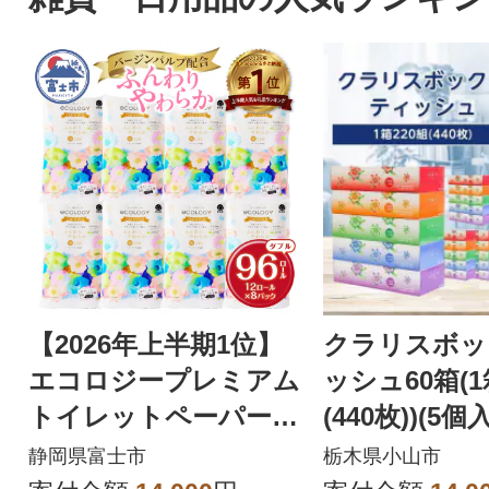
【2026年上半期1位】
クラリスボッ
エコロジープレミアム
ッシュ60箱(1
トイレットペーパー
(440枚))(5
ダブル 96ロール 日用
ット)
静岡県富士市
栃木県小山市
品 人気