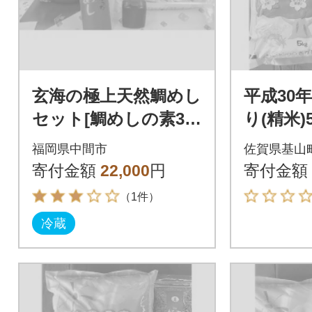
玄海の極上天然鯛めし
平成30
セット[鯛めしの素3合
り(精米)
炊用、お米3合、天然
00g)
福岡県中間市
佐賀県基山
水500ml、土鍋]
う(135g)
寄付金額
22,000
円
寄付金額
（1件）
冷蔵