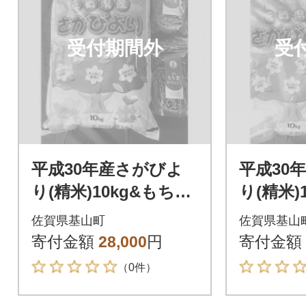
受付期間外
受
平成30年産さがびよ
平成30
り(精米)10kg&もち麦
り(精米)
(500g)&もち麦かりん
(500g
佐賀県基山町
佐賀県基山
とう(135g)
りんとう(
寄付金額
28,000
円
寄付金額
（0件）