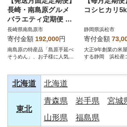
【発送月固定定期便】
【毎月定期便
長崎・南島原グルメ
コシヒカリ5k
バラエティ定期便 ち
ゃんぽん 角煮 フルー
長崎県南島原市
静岡県浜松市
ツ など全12回
寄付金額
192,000
円
寄付金額
73,0
南島原の特産品「島原手延べ
大正9年創業の米
そうめん」、お子様に人気の
する静岡 浜松産
シャインマスカット、長崎和
リ 5キロの定期
牛の定番カルビなど!
北海道
北海道
青森県
岩手県
宮城
東北
山形県
福島県