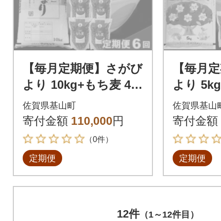
【毎月定期便】さがび
【毎月定
より 10kg+もち麦 4袋
より 5k
全6回
全3回
佐賀県基山町
佐賀県基山
寄付金額
110,000
円
寄付金額
（0件）
定期便
定期便
12件
（1～12件目）