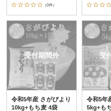
（0件）
受付期間外
受
令和5年産 さがびより
令和5年
10kg+もち麦 4袋
5kg+も