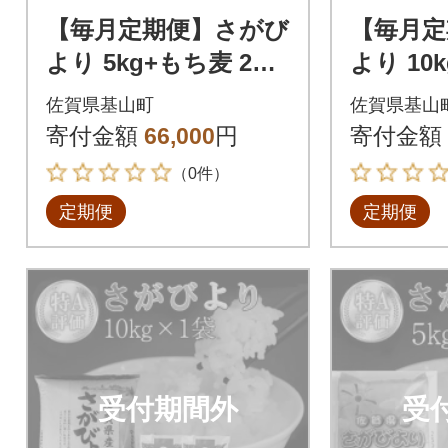
【毎月定期便】さがび
【毎月定
より 5kg+もち麦 2袋
より 10
全6回
全3回
佐賀県基山町
佐賀県基山
寄付金額
66,000
円
寄付金額
（0件）
定期便
定期便
受付期間外
受