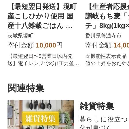
【最短翌日発送】境町
【生産者応援
産こしひかり使用 国
讃岐もち麦「
産十八雑穀ごはん ヘ
チ」8kg(1kg
ルシー パックご飯 16
ップ付き_Z260
茨城県境町
香川県善通寺市
0g×18個
寄付金額
10,000
円
寄付金額
14,0
【最短翌日〜5営業日以内発
☆機能性表示食品
送】電子レンジで2分!圧力釜と
値の上昇をおだや
同じ製法でふっくらおいしい
「おなかの調子を
雑穀ごはんをお手軽にご提供!
関連特集
雑貨特集
暮らしに役立つ
化が息づく