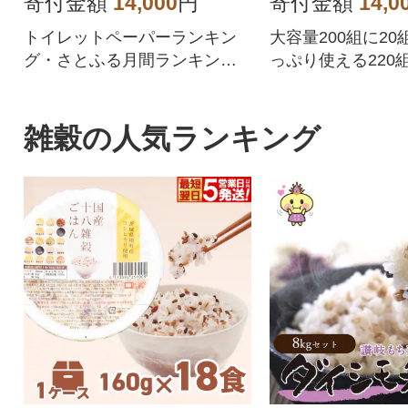
寄付金額
14,000
円
寄付金額
14,0
トイレットペーパーランキン
大容量200組に2
グ・さとふる月間ランキング1
っぷり使える220
位を獲得!!バージンパルプ配
です。
合、柔らかく使い心地の良さ
を追求した上質なトイレット
雑穀の人気ランキング
ペーパーです。