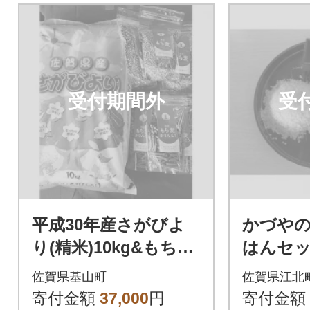
受付期間外
受
平成30年産さがびよ
かづや
り(精米)10kg&もち麦
はんセッ
(500g)3袋&もち麦か
り7分づ
佐賀県基山町
佐賀県江北
りんとう(135g)3袋
精麦大麦3
寄付金額
37,000
円
寄付金額