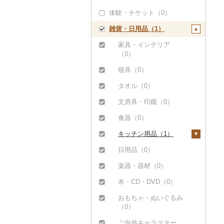
カレー（0）
鍋（0）
体験・チケット（0）
ひとめぼれ（0）
チョコレート（0）
コロッケ（0）
その他飲料・ジュース
シチュー（0）
ピザ（0）
（0）
雑貨・日用品（1）
ミルキークィーン
カステラ（0）
その他惣菜（4）
（0）
レトルト（0）
アイス・ジェラート
家具・インテリア
ななつぼし（0）
（0）
スープ（0）
（0）
その他米（6）
その他洋菓子（0）
豆腐・納豆（0）
寝具（0）
煎餅・おかき（0）
漬物（0）
タオル（0）
羊羹（0）
缶詰・瓶詰（0）
文房具・印鑑（0）
饅頭（0）
乾物（0）
食器（0）
大福（0）
燻製（スモーク）
キッチン用品（1）
（0）
その他和菓子（4）
包丁（0）
日用品（0）
おせち（0）
フライパン（0）
楽器・器材（0）
その他加工品（7）
鍋（0）
本・CD・DVD（0）
まな板（0）
おもちゃ・ぬいぐるみ
（0）
土鍋（1）
ご当地キャラクター