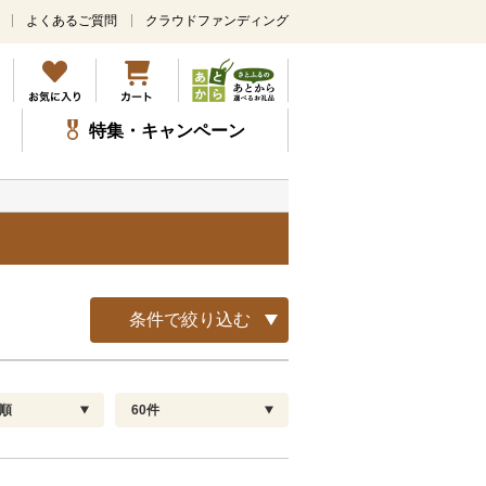
よくあるご質問
クラウドファンディング
メ
イ
ン
コ
ン
特集・キャンペーン
テ
ン
ツ
に
ス
覧
キ
ッ
プ
条件で絞り込む
順
60件
配送指定
解除
順
30
お届け日時指定可
60