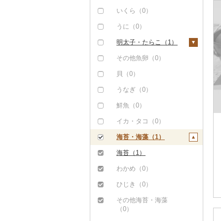
しゃぶしゃぶ（0）
もつ鍋（0）
豚肉（加工品）（0）
いくら（0）
焼肉（0）
ローストビーフ（0）
鶏肉（0）
うに（0）
牛タン（0）
ビーフジャーキー
鹿肉（0）
明太子・たらこ（1）
（0）
和牛（0）
馬肉（0）
明太子（0）
その他魚卵（0）
その他牛肉（加工品）
黒毛和牛（1）
羊肉・ラム肉（ジンギ
たらこ（0）
貝（0）
（0）
スカン）（0）
白老牛（0）
うなぎ（0）
鴨肉（0）
仙台牛（0）
鮮魚（0）
猪肉（0）
米沢牛（0）
イカ・タコ（0）
その他肉・加工品
山形牛（0）
海苔・海藻（1）
（0）
常陸牛（0）
海苔（1）
上州牛（0）
わかめ（0）
飛騨牛（0）
ひじき（0）
近江牛（0）
その他海苔・海藻
（0）
神戸牛・神戸ビーフ