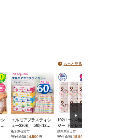
もっと見る
ッシ
エルモアプラスティシ
192ロール相当 エコロ
トイレットペーパー
 ピ
ュー220組 5箱×12パ
ジー トイレットペーパ
ロール シングル 2
ック(60箱)【離島・沖
ー 2倍巻き ダブル 96ロ
き 120m 8パック 静岡
栃木県佐野市
静岡県富士市
静岡県沼津市
縄県不可】
ール 日用品 人気
県 沼津市
寄付金額
14,500
円
寄付金額
18,500
円
寄付金額
12,000
円