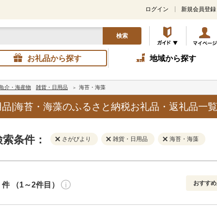
ログイン
新規会員登録
検索
お礼品から探す
地域から探す
魚介・海産物
雑貨・日用品
海苔・海藻
品|海苔・海藻のふるさと納税お礼品・返礼品一
検索条件：
さがびより
雑貨・日用品
海苔・海藻
おすすめ
件 （1～2件目）
寄付金額
解除
地域
解除
おすすめ
円～
新着順