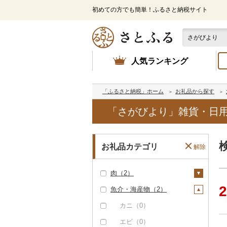
初めての方でも簡単！ふるさと納税サイト
人気ランキング
「ふるさと納税」ホーム
お礼品から探す
「さがびより」雑貨・日用
お礼品カテゴリ
解除
肉（2）
2
魚介・海産物（2）
牛肉（精肉）（1）
ステーキ（1）
牛肉（加工品）（1）
カニ（0）
すき焼き（0）
ハンバーグ（1）
豚肉（精肉）（0）
エビ（0）