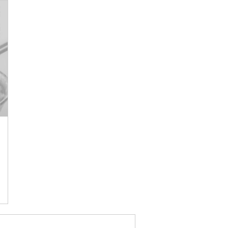
お届け時間帯指定可
発送される月指定可
件数順
90
評価順
120
が高い順
その他
解除
が低い順
さとふる限定のお礼品
定期便
さとふるアプリdeワンストップ申請
対象
）