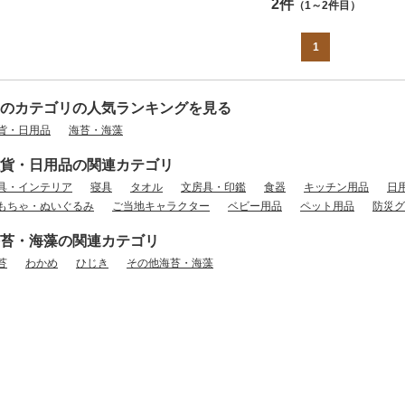
2件
（1～2件目）
1
のカテゴリの人気ランキングを見る
貨・日用品
海苔・海藻
貨・日用品の関連カテゴリ
具・インテリア
寝具
タオル
文房具・印鑑
食器
キッチン用品
日
もちゃ・ぬいぐるみ
ご当地キャラクター
ベビー用品
ペット用品
防災グ
苔・海藻の関連カテゴリ
苔
わかめ
ひじき
その他海苔・海藻