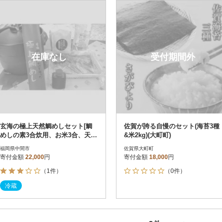
円
レビュー
レビュー
決済方法
解除
寄付金額
PayPay
発送種別
解除
在庫なし
受付期間外
クレジットカード決済
寄付金額
通常
Amazon Pay
冷蔵便
楽天ペイ
冷凍便
メルペイ
コンビニ支払い
ソフトバンクまとめて支払い
au PAY（auかんたん決済）
玄海の極上天然鯛めしセット[鯛
佐賀が誇る自慢のセット(海苔3種
d払い
めしの素3合炊用、お米3合、天然
&米2kg)(大町町)
金融機関(Pay-easy決済)
水500ml、土鍋]
福岡県中間市
佐賀県大町町
寄付金額
22,000
円
寄付金額
18,000
円
（1件）
（0件）
解除
結果を見る（
2
件
冷蔵