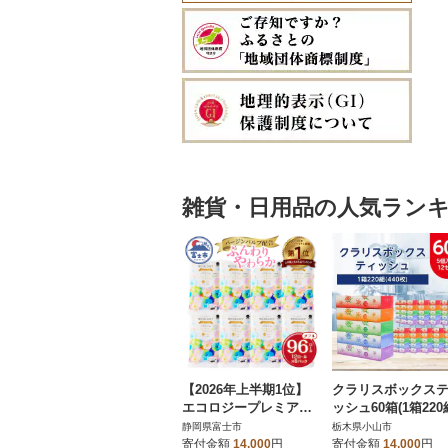
雑貨・日用品の人気ラン
【2026年上半期1位】
クラリスボックス
エコロジープレミアム
ッシュ60箱(1箱220
トイレットペーパー ダ
40枚))(5個入り×12
静岡県富士市
栃木県小山市
ブル 96ロール 日用品
ト)
寄付金額
14,000
円
寄付金額
14,000
円