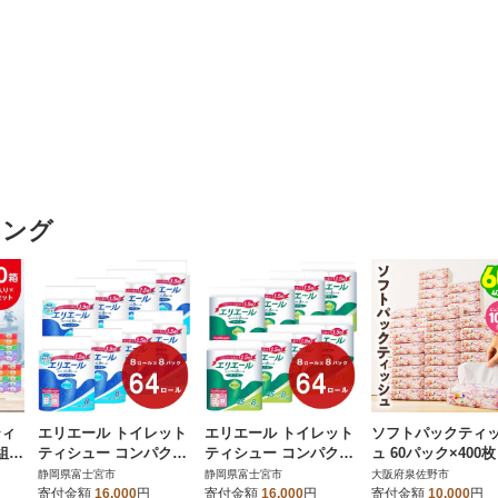
キング
ティ
エリエール トイレット
エリエール トイレット
ソフトパックティ
組(4
ティシュー コンパクト
ティシュー コンパクト
ュ 60パック×400枚
セッ
シングル 8ロール×8パ
ダブル 8ロール×8パッ
ュアパルプ100%
静岡県富士宮市
静岡県富士宮市
大阪府泉佐野市
ック 64ロール 1.5倍巻
ク 64ロール 1.5倍巻
寄付金額
16,000
円
寄付金額
16,000
円
寄付金額
10,000
円