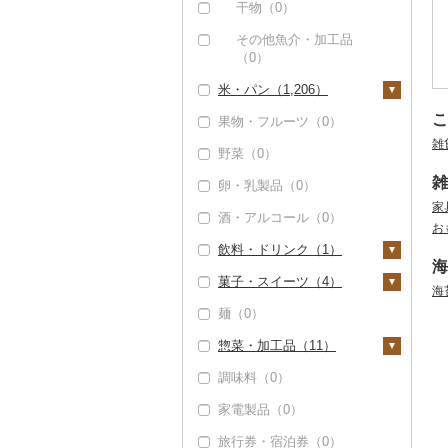
（0）
干物（0）
但馬牛（0）
その他魚介・加工品
（0）
土佐あかうし（0）
米・パン（1,206）
佐賀牛（1）
こ
果物・フルーツ（0）
米（1,204）
長崎和牛（0）
雑
野菜（0）
精米（744）
雑穀（11）
あか牛（0）
雑
卵・乳製品（0）
無洗米（407）
餅（1）
宮崎牛（0）
家
酒・アルコール（0）
玄米（191）
その他穀物加工品
お
その他牛肉（精肉）
（2）
飲料・ドリンク（1）
（0）
金芽米（0）
海
パン（0）
菓子・スイーツ（4）
ゆめぴりか（0）
水・ミネラルウォータ
海
ー（1）
麺（0）
つや姫（0）
ケーキ（0）
コーヒー・コーヒー豆
惣菜・加工品（11）
コシヒカリ（15）
クッキー（0）
（0）
調味料（0）
はえぬき（0）
焼き菓子（0）
惣菜（4）
茶（0）
家電製品（0）
さがびより（1,092）
プリン（0）
餃子（0）
カレー・シチュー
果汁飲料（0）
（1）
旅行券・宿泊券（0）
あきたこまち（0）
ゼリー（0）
シュウマイ（0）
紅茶（0）