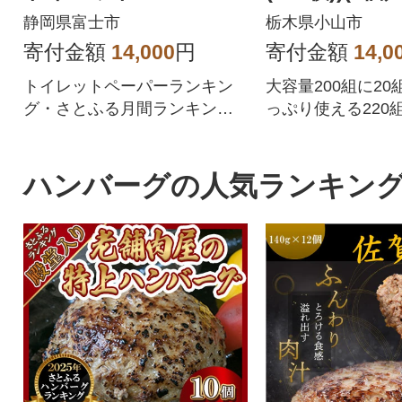
ダブル 96ロール 日用
ット)
静岡県富士市
栃木県小山市
品 人気
寄付金額
14,000
円
寄付金額
14,0
トイレットペーパーランキン
大容量200組に2
グ・さとふる月間ランキング1
っぷり使える220
位を獲得!!バージンパルプ配
です。
合、柔らかく使い心地の良さ
を追求した上質なトイレット
ハンバーグの人気ランキン
ペーパーです。