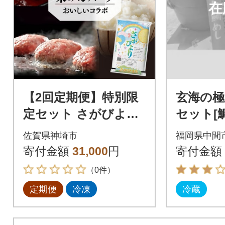
在
【2回定期便】特別限
玄海の極
定セット さがびより
セット[
と佐賀牛ハンバーグ
炊用、お
佐賀県神埼市
福岡県中間
おいしいコラボ(H996
水500m
寄付金額
31,000
円
寄付金額
P129)
（0件）
定期便
冷凍
冷蔵