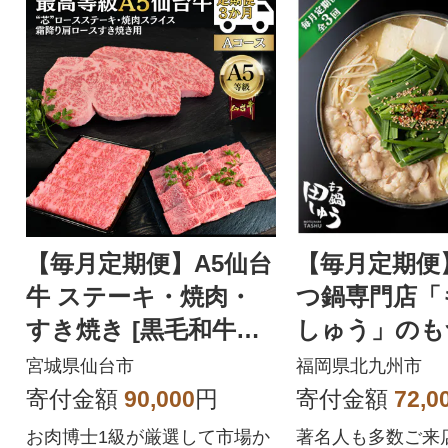
【毎月定期便】A5仙台
【毎月定期便
牛 ステーキ・焼肉・
つ鍋専門店「
すき焼き [黒毛和牛A
しゅう」のも
コース:3ヶ月]全3回
ト 味噌味(4人
宮城県仙台市
福岡県北九州市
州市) 全3回
寄付金額
90,000
円
寄付金額
72,0
お肉博士1級が厳選して市場か
著名人も多数ご来店