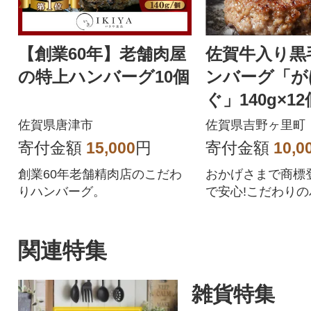
【創業60年】老舗肉屋
佐賀牛入り黒
の特上ハンバーグ10個
ンバーグ「が
ぐ」140g×12
佐賀県唐津市
佐賀県吉野ヶ里町
寄付金額
15,000
円
寄付金額
10,0
創業60年老舗精肉店のこだわ
おかげさまで商標登
りハンバーグ。
で安心!こだわりの
2個を個別包装で
す。
関連特集
雑貨特集