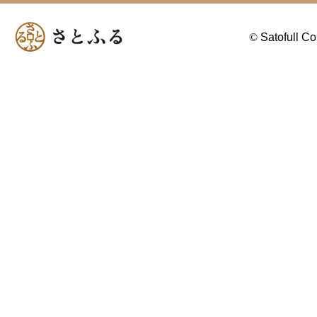
©
Satofull Co.