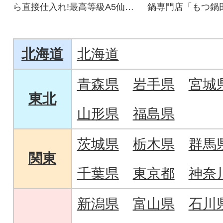
ら直接仕入れ!最高等級A5仙台
鍋専門店「もつ鍋
牛を毎月味わう、贅沢な3か月
の拘りの味がご堪
定期便。
す。
北海道
北海道
青森県
岩手県
宮城
東北
山形県
福島県
茨城県
栃木県
群馬
関東
千葉県
東京都
神奈
新潟県
富山県
石川