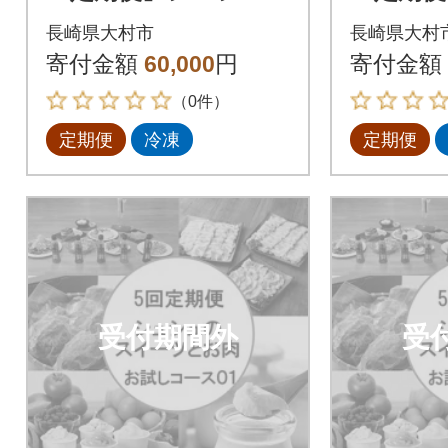
のお試しスイーツと
のお試
長崎県大村市
長崎県大村
お肉のコース01 全5
お肉のコ
寄付金額
60,000
円
寄付金額
回
回
（0件）
定期便
冷凍
定期便
受付期間外
受