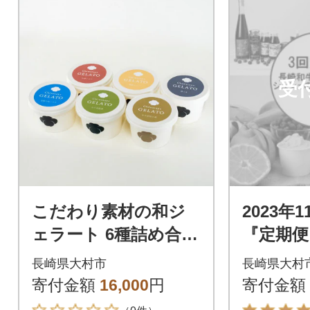
受
こだわり素材の和ジ
2023年
ェラート 6種詰め合わ
『定期便
せ(大村市)
ンバー
長崎県大村市
長崎県大村
のスイー
寄付金額
16,000
円
寄付金額