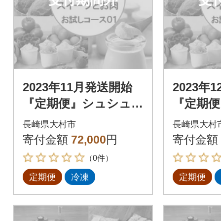
2023年11月発送開始
2023年
『定期便』シュシュ
『定期便
のお試しスイーツと
のお試
長崎県大村市
長崎県大村
お肉のコース01 全5
お肉のコ
寄付金額
72,000
円
寄付金額
回
回
（0件）
定期便
冷凍
定期便