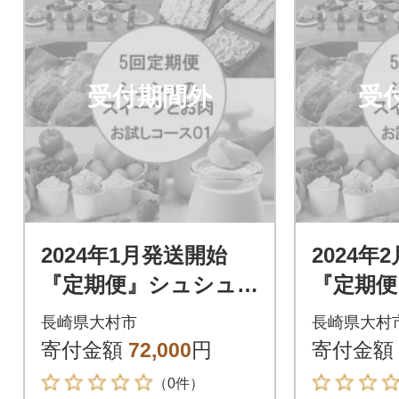
受付期間外
受
2024年1月発送開始
2024年
『定期便』シュシュ
『定期便
のお試しスイーツと
のお試
長崎県大村市
長崎県大村
お肉のコース01 全5
お肉のコ
寄付金額
72,000
円
寄付金額
回
回
（0件）