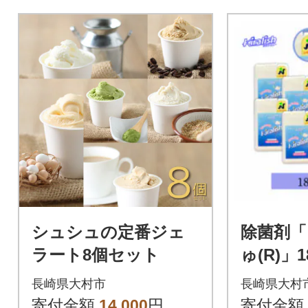
シュシュの定番ジェ
除菌剤
ラート8個セット
ゅ(R)」
香り付き
長崎県大村市
長崎県大村
寄付金額
14,000
円
寄付金額