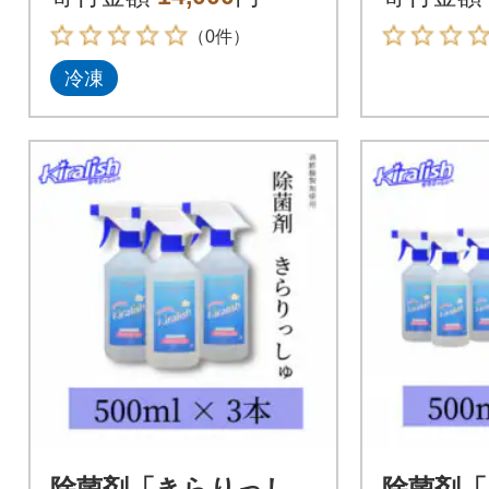
（0件）
冷凍
除菌剤「きらりっし
除菌剤