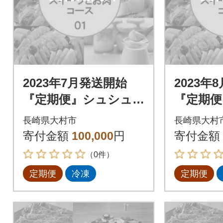
2023年7月発送開始
2023年
『定期便』シュシュ
『定期便
のスイーツとお肉コ
のスイ
長崎県大村市
長崎県大村
ース01 全7回
ース01
寄付金額
100,000
円
寄付金額
（0件）
定期便
冷凍
定期便