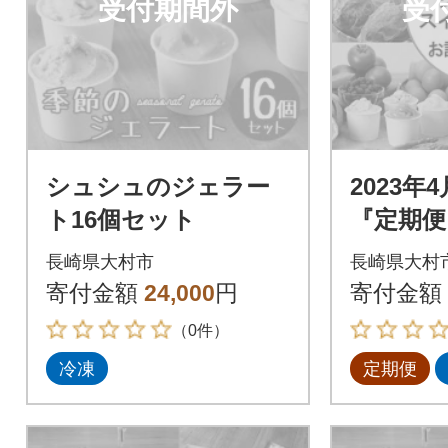
受付期間外
受
シュシュのジェラー
2023年
ト16個セット
『定期便
のお試
長崎県大村市
長崎県大村
お肉のコ
寄付金額
24,000
円
寄付金額
回
（0件）
冷凍
定期便