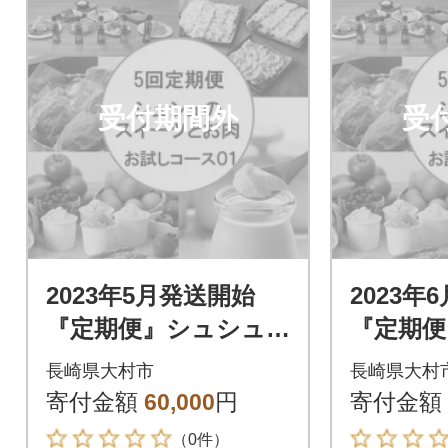
受付期間外
受
2023年5月発送開始
2023年
『定期便』シュシュ
『定期便
のお試しスイーツと
のお試
長崎県大村市
長崎県大村
お肉のコース01 全5
お肉のコ
寄付金額
60,000
円
寄付金額
回
回
（0件）