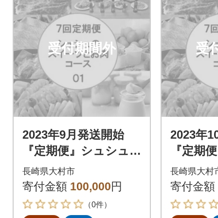
受付期間外
受
2023年9月発送開始
2023年
『定期便』シュシュ
『定期便
のスイーツとお肉コ
のスイ
長崎県大村市
長崎県大村
ース01 全7回
ース01
寄付金額
100,000
円
寄付金額
（0件）