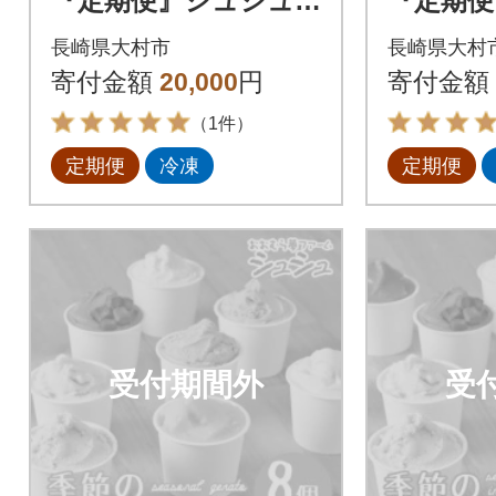
『定期便』シュシュ
『定期便
のお試しスイーツ02
のお試
長崎県大村市
長崎県大村
全2回
お肉のコ
寄付金額
20,000
円
寄付金額
回
（1件）
定期便
冷凍
定期便
受付期間外
受