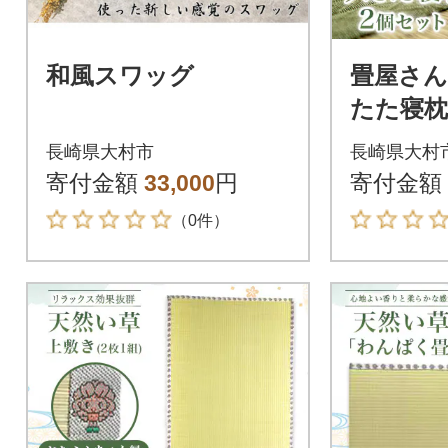
和風スワッグ
畳屋さん
たた寝枕
ゃん縁)
長崎県大村市
長崎県大村
寄付金額
33,000
円
寄付金額
（0件）