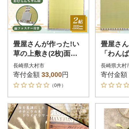
畳屋さんが作った!い
畳屋さん
草の上敷き(2枚)面フ
「わんぱ
ァスナー付(おむらん
い草半畳
長崎県大村市
長崎県大村
ちゃん縁)
らんちゃ
寄付金額
33,000
円
寄付金額
（0件）