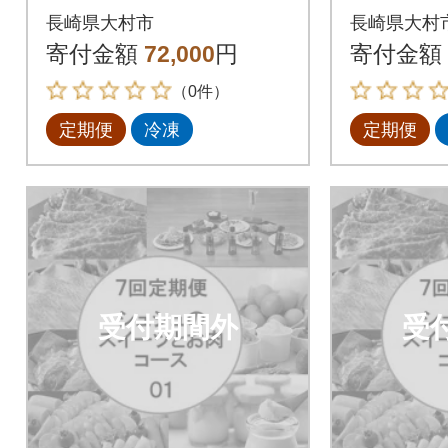
のお試しスイーツと
のスイ
長崎県大村市
長崎県大村
お肉のコース01 全5
ース01
寄付金額
72,000
円
寄付金額
回
（0件）
定期便
冷凍
定期便
受付期間外
受