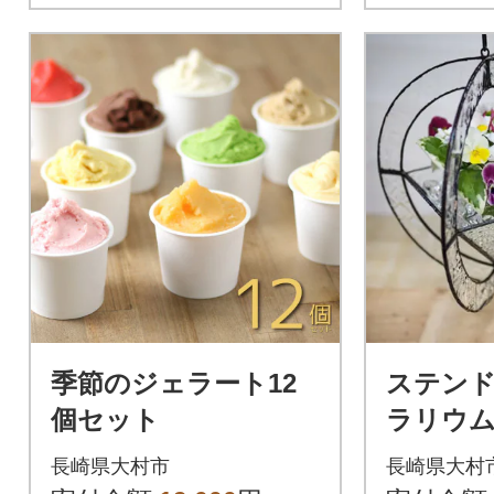
季節のジェラート12
ステン
個セット
ラリウム 
24×24
長崎県大村市
長崎県大村
ン付