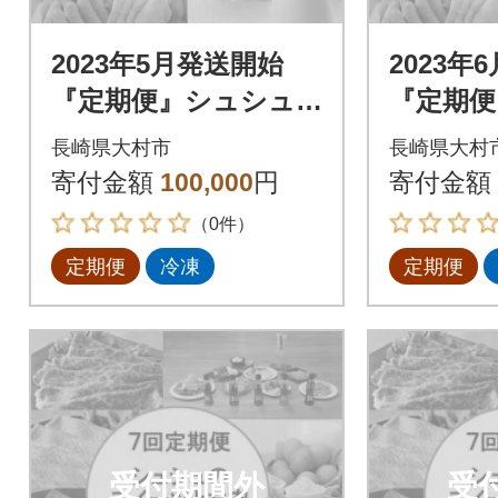
2023年5月発送開始
2023年
『定期便』シュシュ
『定期便
のスイーツとお肉コ
のスイ
長崎県大村市
長崎県大村
ース01 全7回
ース01
寄付金額
100,000
円
寄付金額
（0件）
定期便
冷凍
定期便
受付期間外
受