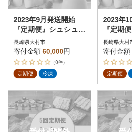
2023年9月発送開始
2023年
『定期便』シュシュ
『定期便
のお試しスイーツと
のお試
長崎県大村市
長崎県大村
お肉のコース01 全5
お肉のコ
寄付金額
60,000
円
寄付金額
回
回
（0件）
定期便
冷凍
定期便
受付期間外
受