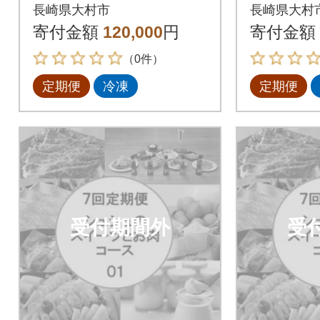
のスイーツとお肉コ
のスイ
長崎県大村市
長崎県大村
ース01 全7回
ース01
寄付金額
120,000
円
寄付金額
（0件）
定期便
冷凍
定期便
受付期間外
受