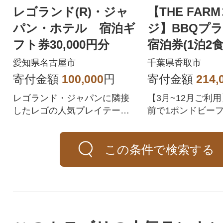
レゴランド(R)・ジャ
【THE FAR
パン・ホテル 宿泊ギ
ジ】BBQプラ
フト券30,000円分
宿泊券(1泊2
朝食・天然温
愛知県名古屋市
千葉県香取市
体験付き)
寄付金額
100,000
円
寄付金額
214,
レゴランド・ジャパンに隣接
【3月~12月ご利
したレゴの人気プレイテーマ
前で1ポンドビー
をモチーフにしたレゴラン
アメリカンBBQ&
ド・ジャパン・ホテル宿泊に
菜のブッフェ
この条件で検索する
ご利用いただける30,000円分
のギフト券