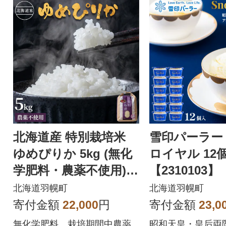
く違い旨味が凝縮
食感も良いと言わ
す。食べ応え抜群
ドドーンとたっぷり
市よりお届け。パ
チャック付きで保
す!
北海道産 特別栽培米
雪印パーラー
ゆめぴりか 5kg (無化
ロイヤル 12
学肥料・農薬不使用)
【2310103】
【2510102】
北海道羽幌町
北海道羽幌町
寄付金額
22,000
円
寄付金額
23,0
無化学肥料、栽培期間中農薬
昭和天皇・皇后両