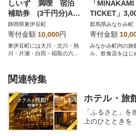
しいず 満喫 宿泊
「MINAKAMI
補助券 (3千円分)A00
TICKET」3,
1/静岡県 東伊豆町
静岡県東伊豆町
群馬県みなかみ町
寄付金額
10,000
円
寄付金額
10,0
東伊豆町には大川・北川・熱
みなかみ町内の旅
川・片瀬・白田・稲取の六温
ル、飲食店をはじ
泉郷があり、多くの観光施設
ドア体験など幅広
や温泉、自然を満喫できま
る感謝券です。
す。 ぜひ本券を利用して東伊
関連特集
豆温泉郷をお楽しみくださ
い。
ホテル・旅
「ふるさと」を
上のひとときを