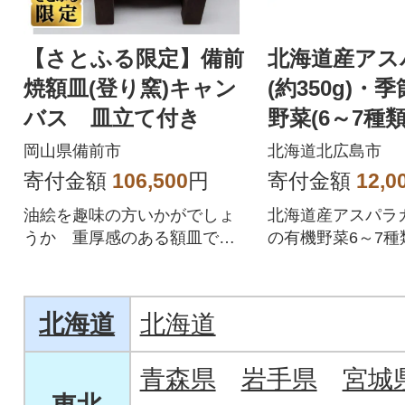
【さとふる限定】備前
北海道産アス
焼額皿(登り窯)キャン
(約350g)・
バス 皿立て付き
野菜(6～7種類
年8月下旬ま
岡山県備前市
北海道北広島市
送
寄付金額
106,500
円
寄付金額
12,0
油絵を趣味の方いかがでしょ
北海道産アスパラ
うか 重厚感のある額皿で作
の有機野菜6～7種
品を一層引き立てる事でしょ
します。
う
北海道
北海道
青森県
岩手県
宮城