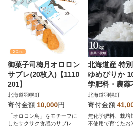
御菓子司梅月オロロン
北海道産 特
サブレ(20枚入)【1110
ゆめぴりか 10
201】
学肥料・農薬
【2510202】
北海道羽幌町
北海道羽幌町
寄付金額
10,000
円
寄付金額
41,0
「オロロン鳥」をモチーフに
無化学肥料、栽培
したサクサク食感のサブレ
不使用で育てたお