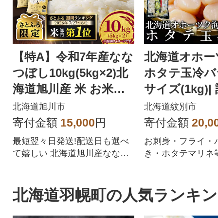
【特A】令和7年産なな
北海道オホー
つぼし10kg(5kg×2)北
ホタテ玉冷バ
海道旭川産 米 お米
サイズ(1kg)|
【さとふる限定】_059
サイズ不揃い
北海道旭川市
北海道紋別市
57
寄付金額
15,000
円
寄付金額
20,0
最短翌々日発送!配送日も選べ
お刺身・フライ・
て嬉しい 北海道旭川産ななつ
き・ホタテマリネ
ぼしをぜひご賞味ください
な料理に使用出来
ーツク産のホタテ
年貝)を放流してか
北海道羽幌町の人気ランキン
や水温の低い荒波
く育つ為、養殖と