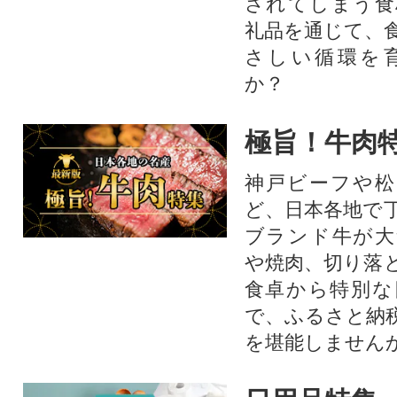
されてしまう食
礼品を通じて、
さしい循環を
か？​
極旨！牛肉
神戸ビーフや松
ど、日本各地で
ブランド牛が大
や焼肉、切り落
食卓から特別な
で、ふるさと納
を堪能しません