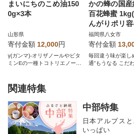
まいにちのこめ油150
かの蜂の国産
0g×3本
百花蜂蜜 1kg(
んがりポリ容器
八女市
山形県
福岡県八女市
寄付金額
12,000
円
寄付金額
13,0
γ(ガンマ)-オリザノールやビタ
毎回違う味が楽し
ミンEの一種トコトリエノール
通”もうなる こだ
が含まれるこめ油です
関連特集
中部特集
日本アルプスと
いっぱい