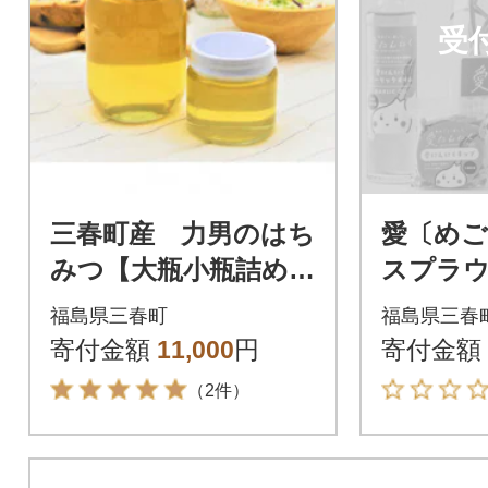
受
三春町産 力男のはち
愛〔め
みつ【大瓶小瓶詰め合
スプラ
わせ】
わせ
福島県三春町
福島県三春
寄付金額
11,000
円
寄付金額
（2件）