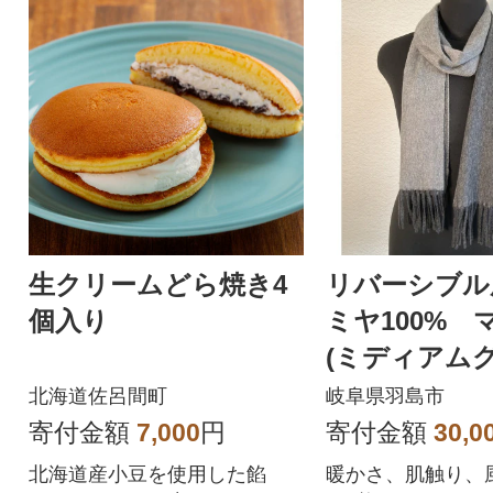
生クリームどら焼き4
リバーシブル
個入り
ミヤ100% 
(ミディアム
ャコールグレ
北海道佐呂間町
岐阜県羽島市
寄付金額
7,000
円
寄付金額
30,0
北海道産小豆を使用した餡
暖かさ、肌触り、