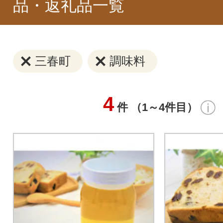
品・返礼品一覧
三春町
調味料
4
件 （1～4件目）