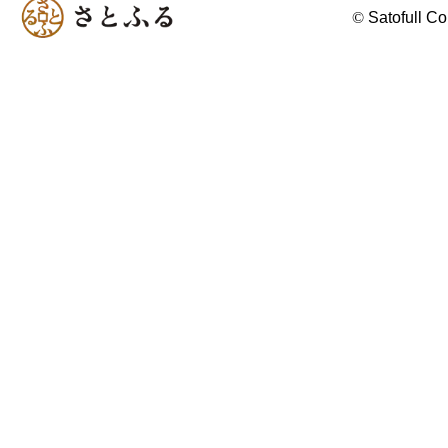
©
Satofull Co.