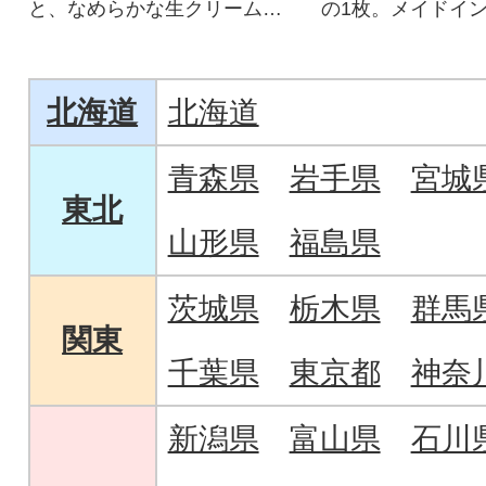
と、なめらかな生クリームを
の1枚。メイドイ
ふんわり生地でサンドした生
仕上がりの良さを
クリームどら焼きです。
い。
北海道
北海道
青森県
岩手県
宮城
東北
山形県
福島県
茨城県
栃木県
群馬
関東
千葉県
東京都
神奈
新潟県
富山県
石川