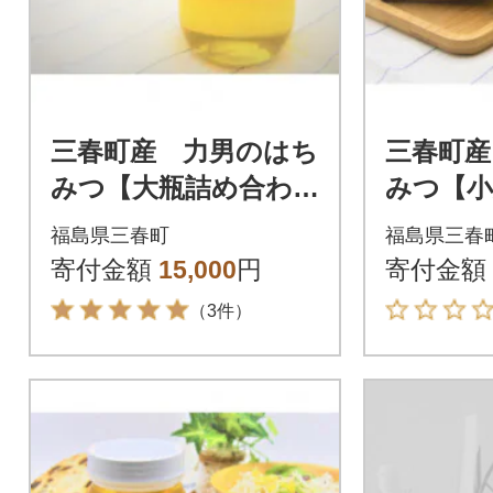
三春町産 力男のはち
三春町産
みつ【大瓶詰め合わ
みつ【小
せ】
せ】
福島県三春町
福島県三春
寄付金額
15,000
円
寄付金額
（3件）