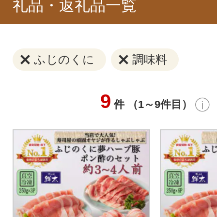
礼品・返礼品一覧
ふじのくに
調味料
9
件 （1～9件目）