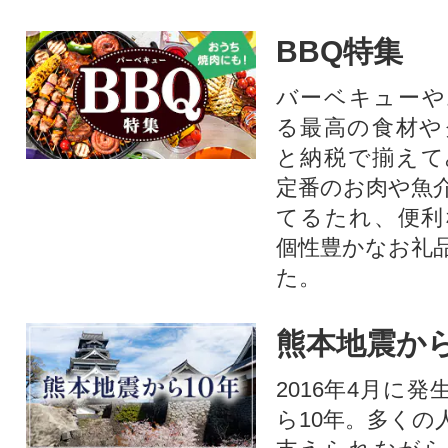
BBQ特集
バーベキューや
る最高の食材や
と納税で揃えて
定番のお肉や魚
てるたれ、便利
個性豊かなお礼
た。
熊本地震から
2016年4月に
ら10年。多くの