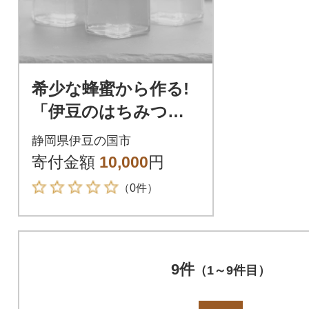
希少な蜂蜜から作る!
「伊豆のはちみつジ
ャムセット」(170g×3
静岡県伊豆の国市
本)
寄付金額
10,000
円
（0件）
9件
（1～9件目）