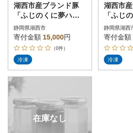
湖西市産ブランド豚
湖西市産
「ふじのくに夢ハー
「ふじ
ブ豚」しゃぶしゃぶ
ブ豚」
静岡県湖西市
静岡県湖西
用ロース肉(500g)と手
用肩ロース
寄付金額
15,000
円
寄付金額
作りポン酢のセット
手作り
（0件）
ト
冷凍
冷凍
在庫なし