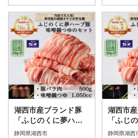
湖西市産ブランド豚
湖西市産
「ふじのくに夢ハー
「ふじ
ブ豚」味噌鍋用豚バラ
ブ豚」
静岡県湖西市
静岡県湖西