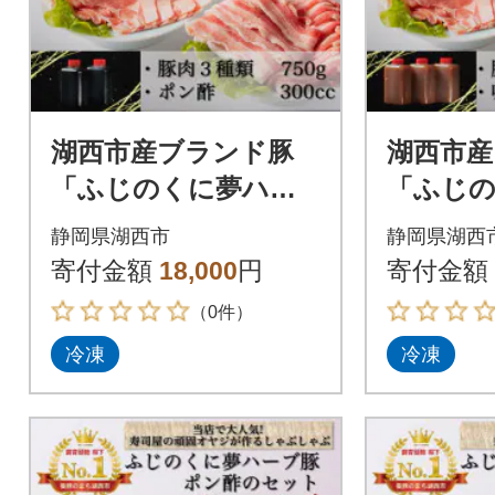
湖西市産ブランド豚
湖西市産
「ふじのくに夢ハー
「ふじ
ブ豚」しゃぶしゃぶ
ブ豚」味
静岡県湖西市
静岡県湖西
用豚肉3種類(750g)と
種(1.5
寄付金額
18,000
円
寄付金額
手作りポン酢のセッ
噌鍋つ
（0件）
ト
冷凍
冷凍