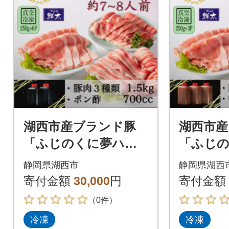
湖西市産ブランド豚
湖西市産
「ふじのくに夢ハー
「ふじ
ブ豚」しゃぶしゃぶ
ブ豚」味
静岡県湖西市
静岡県湖西
用3種類(1.5kg)と手作
種(750
寄付金額
30,000
円
寄付金額
りポン酢のセット
鍋つゆ
（0件）
冷凍
冷凍