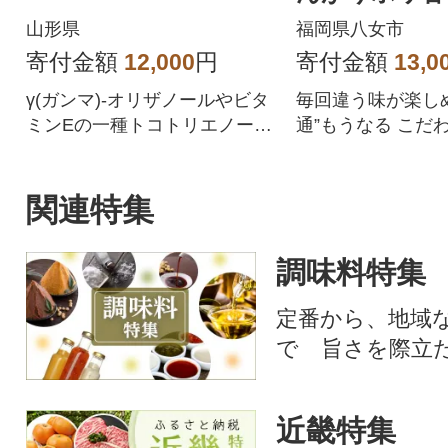
八女市
山形県
福岡県八女市
寄付金額
12,000
円
寄付金額
13,0
γ(ガンマ)-オリザノールやビタ
毎回違う味が楽し
ミンEの一種トコトリエノール
通”もうなる こだ
が含まれるこめ油です
関連特集
調味料特集
定番から、地域
で 旨さを際立
近畿特集