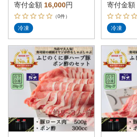
肉(500g)と手作り味噌
用バラ肉(
寄付金額
16,000
円
寄付金額
鍋つゆのセット
りポン
（0件）
冷凍
冷凍