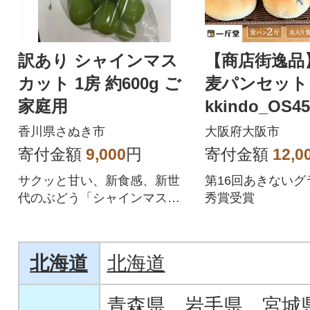
訳あり シャインマス
【商店街逸品
カット 1房 約600g ご
麦パンセット 
家庭用
kkindo_OS45
香川県さぬき市
大阪府大阪市
寄付金額
9,000
円
寄付金額
12,0
サクッと甘い、新食感、新世
第16回あきないグ
代のぶどう「シャインマスカ
秀賞受賞
ット」
北海道
北海道
青森県
岩手県
宮城