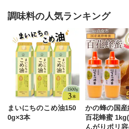
調味料の人気ランキング
まいにちのこめ油150
かの蜂の国産
0g×3本
百花蜂蜜 1kg(
んがりポリ容器