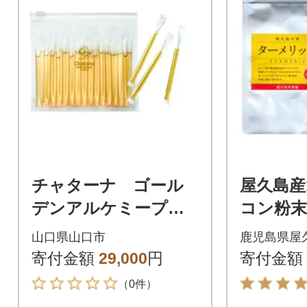
チャターナ ゴール
屋久島産
デンアルケミープレ
コン粉末
ミアム D563
の恵み
山口県山口市
鹿児島県屋
ク (レ
寄付金額
29,000
円
寄付金額
（0件）