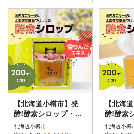
【北海道小樽市】発
【北海道
酵!酵素シロップ・雪
酵!酵素
りんごエキス 200ml
メロンエ
北海道小樽市
北海道小樽