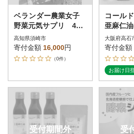
ベランダー農業女子
コールド
野菜元気サプリ 4袋
亜麻仁油
セット
185g
高知県須崎市
大阪府高石
った亜麻
寄付金額
16,000
円
寄付金額
【未精製
（0件）
お届け日
受付期間外
受