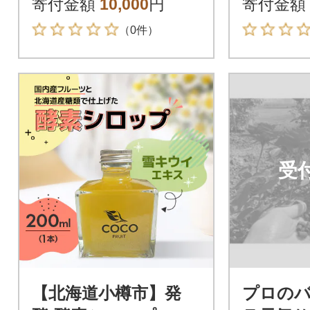
寄付金額
10,000
円
寄付金額
（0件）
受
【北海道小樽市】発
プロの