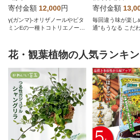
寄付金額
12,000
円
寄付金額
13,0
γ(ガンマ)-オリザノールやビタ
毎回違う味が楽し
ミンEの一種トコトリエノール
通”もうなる こだ
が含まれるこめ油です
花・観葉植物の人気ランキン