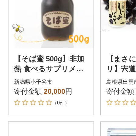
【そば蜜 500g】非加
【まさ
熱 食べるサプリメン
リ】宍道
ト
しじみパ
新潟県小千谷市
島根県出雲
40】
寄付金額
20,000
円
寄付金額
（0件）