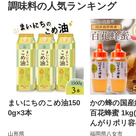
調味料の人気ランキング
まいにちのこめ油150
かの蜂の国産
0g×3本
百花蜂蜜 1kg(
んがりポリ容器
八女市
山形県
福岡県八女市