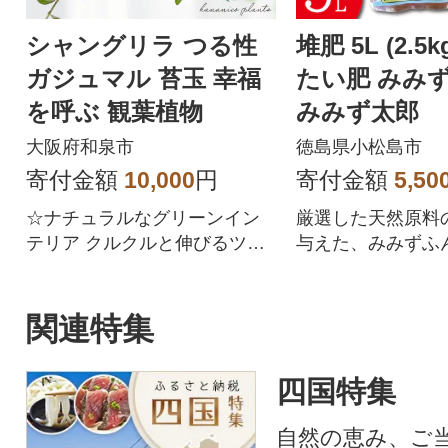
シャングリラ つる性
堆肥 5L (2.5
ガジュマル 苔玉 幸福
たい肥 みみず
を呼ぶ 観葉植物
みみず太郎
大阪府和泉市
徳島県小松島市
寄付金額
10,000
円
寄付金額
5,50
☆ナチュラルなグリーンイン
厳選した天然原料
テリア クルクルと伸びるツル
与えた、みみずふ
と美しい葉は、自然そのまま
のアート
関連特集
四国特集
自然の恵み、ご