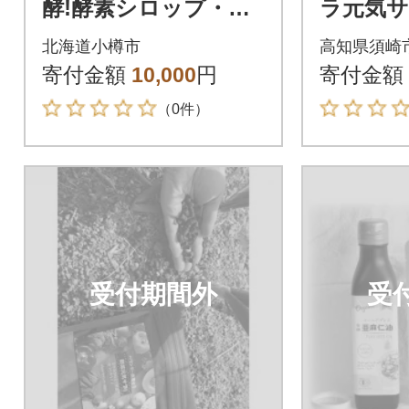
酵!酵素シロップ・雪
ラ元気サ
キウイエキス 200ml
ット
北海道小樽市
高知県須崎
寄付金額
10,000
円
寄付金額
（0件）
受付期間外
受