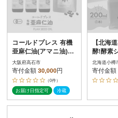
コールドプレス 有機
【北海道
亜麻仁油(アマニ油)18
酵!酵素
5g×3本【化粧箱
いちごエ
大阪府高石市
北海道小樽
入】・カプセルにな
寄付金額
30,000
円
寄付金額
った亜麻仁油 60粒
（0件）
お届け日指定可
冷蔵