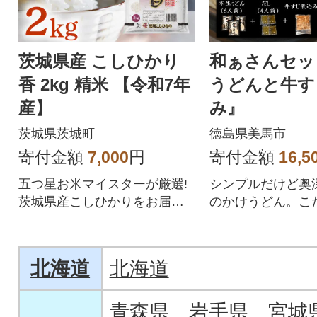
茨城県産 こしひかり
和ぁさんセッ
香 2kg 精米 【令和7年
うどんと牛す
産】
み』
茨城県茨城町
徳島県美馬市
寄付金額
7,000
円
寄付金額
16,5
五つ星お米マイスターが厳選!
シンプルだけど奥
茨城県産こしひかりをお届け
のかけうどん。こ
します。
た本生うどんとお
トでお届けします
北海道
北海道
青森県
岩手県
宮城