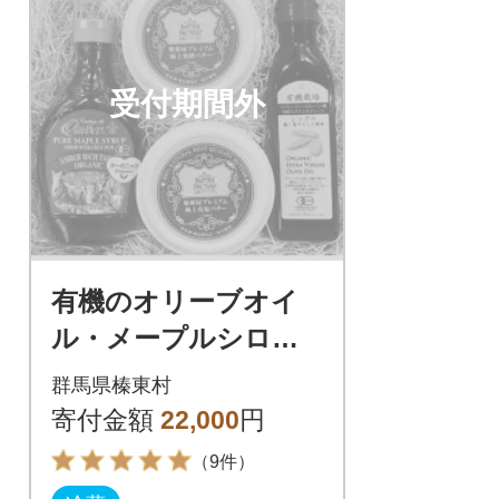
受付期間外
有機のオリーブオイ
ル・メープルシロッ
プ、無添加の極上有塩
群馬県榛東村
バター・極上発酵バタ
寄付金額
22,000
円
ー 4点セット
（9件）