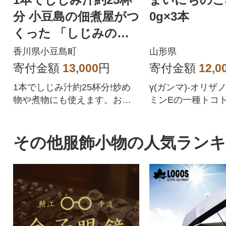
分 小豆島の佃煮屋がつ
0g×3本
くった 「しじみの恵
み」3本
香川県小豆島町
山形県
寄付金額
13,000
円
寄付金額
12,0
1本でしじみ汁約25杯分!炒め
γ(ガンマ)-オリザ
物や煮物にも使えます。お手
ミンEの一種トコ
軽料理時短料理にもおすすめ
が含まれるこめ油
です。
その他服飾小物の人気ラン