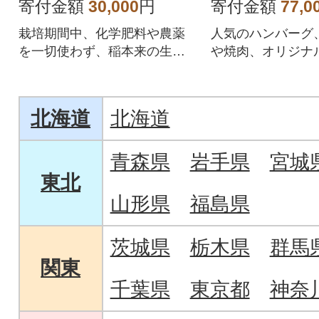
ーなど全6回
寄付金額
30,000
円
寄付金額
77,0
栽培期間中、化学肥料や農薬
人気のハンバーグ
を一切使わず、稲本来の生命
や焼肉、オリジナ
力を引き出して育てられたお
コンビーフなど老
米です。
イイジマの人気の
北海道
北海道
青森県
岩手県
宮城
東北
山形県
福島県
茨城県
栃木県
群馬
関東
千葉県
東京都
神奈