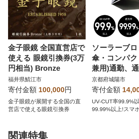
金子眼鏡 全国直営店で
ソーラーブロ
使える 眼鏡引換券(3万
傘・コンパク
円相当) Bronze
兼用)通勤、
えるアウトド
福井県鯖江市
京都府城陽市
81336745
寄付金額
100,000
円
寄付金額
14,0
金子眼鏡が展開する全国の直
UV-CUT率99.9
営店で使える眼鏡引換券
99.99%以上!ス
超軽量コンパクト
関連特集