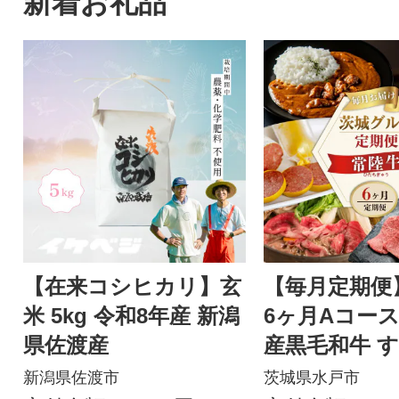
新着お礼品
【在来コシヒカリ】玄
【毎月定期便
米 5kg 令和8年産 新潟
6ヶ月Aコース
県佐渡産
産黒毛和牛 
焼肉 ハンバー
新潟県佐渡市
茨城県水戸市