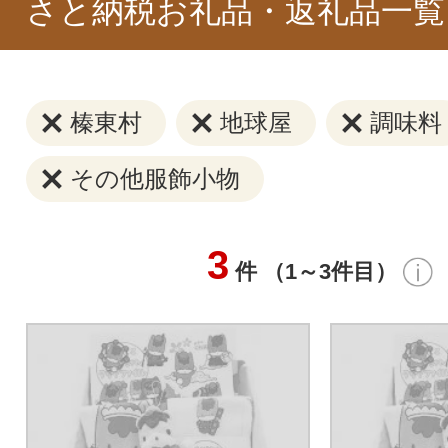
さと納税お礼品・返礼品一覧
榛東村
地球屋
調味料
その他服飾小物
3
件 （1～3件目）