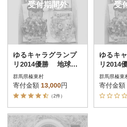
受付期間外
受
ゆるキャラグランプ
ゆるキ
リ2014優勝 地球屋
リ201
「ぐんまちゃん」セ
「ぐん
群馬県榛東村
群馬県榛東
ット
ット
寄付金額
13,000
円
寄付金額
（2件）