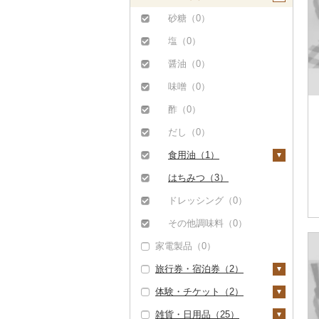
マンゴー（0）
大根（0）
豆（0）
吟醸（0）
米焼酎（0）
ワイン（0）
プリン（0）
そば（0）
餃子（0）
カレー・シチュー
砂糖（0）
みかん・柑橘（0）
（0）
自然薯（0）
きのこ（0）
その他日本酒（3）
黒糖焼酎（0）
ウイスキー（0）
ゼリー（0）
パスタ（0）
シュウマイ（0）
塩（0）
すいか（0）
鍋（0）
レンコン（0）
その他野菜（1）
その他焼酎（3）
リキュール・洋酒
チョコレート（0）
ひやむぎ（0）
コロッケ（0）
醤油（0）
キウイ（0）
（0）
ピザ（0）
にんにく・生姜（1）
山菜（0）
カステラ（0）
そうめん（1）
その他惣菜（1）
味噌（0）
柿（カキ）（0）
甘酒（0）
レトルト（0）
その他根菜（0）
かぼちゃ（0）
アイス・ジェラート
その他麺（0）
酢（0）
ドライフルーツ（0）
ノンアルコール（0）
（0）
スープ（0）
茄子（0）
だし（0）
その他果物（2）
その他酒（0）
その他洋菓子（0）
豆腐・納豆（0）
レタス（0）
食用油（1）
びわ（0）
煎餅・おかき（0）
漬物（0）
その他野菜（1）
えごま油（0）
はちみつ（3）
ブルーベリー（2）
羊羹（0）
缶詰・瓶詰（0）
オリーブオイル（0）
ドレッシング（0）
パイナップル（0）
饅頭（0）
乾物（0）
ごま油（0）
その他調味料（0）
栗（0）
大福（0）
燻製（スモーク）
家電製品（0）
その他食用油（1）
（0）
その他果物（0）
その他和菓子（1）
旅行券・宿泊券（2）
おせち（0）
体験・チケット（2）
旅行券（0）
その他加工品（1）
雑貨・日用品（25）
宿泊券（2）
PayPay商品券（0）