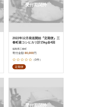
受付期間外
2022年12月発送開始『定期便』三
春町産コシヒカリ計15kg全4回
福島県三春町
寄付金額
80,000
円
（0件）
定期便
受付期間外