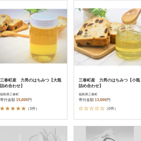
円
レビュー
レビュー
決済方法
解除
寄付金額
PayPay
発送種別
解除
クレジットカード決済
寄付金額
通常
Amazon Pay
冷蔵便
楽天ペイ
冷凍便
メルペイ
コンビニ支払い
ソフトバンクまとめて支払い
au PAY（auかんたん決済）
三春町産 力男のはちみつ【大瓶
三春町産 力男のはちみつ【小瓶
d払い
詰め合わせ】
詰め合わせ】
金融機関(Pay-easy決済)
福島県三春町
福島県三春町
寄付金額
15,000
円
寄付金額
13,000
円
（3件）
（0件）
解除
結果を見る（
66
件