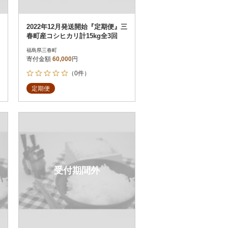
2022年12月発送開始『定期便』三
春町産コシヒカリ計15kg全3回
福島県三春町
寄付金額
60,000
円
（0件）
定期便
受付期間外