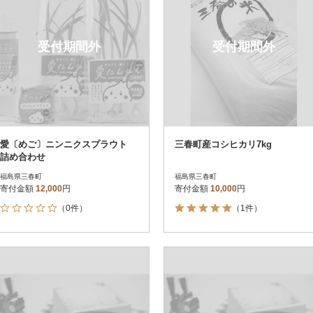
受付期間外
受付期間外
愛〔めご〕ニンニクスプラウト
三春町産コシヒカリ7kg
詰め合わせ
福島県三春町
福島県三春町
寄付金額
12,000
円
寄付金額
10,000
円
（0件）
（1件）