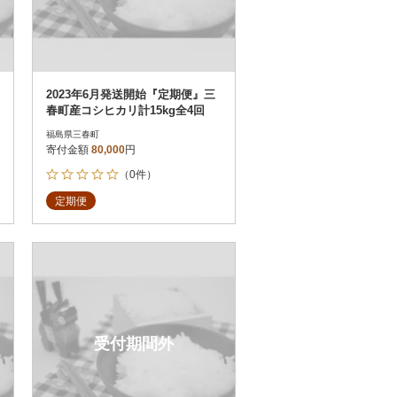
2023年6月発送開始『定期便』三
春町産コシヒカリ計15kg全4回
福島県三春町
寄付金額
80,000
円
（0件）
定期便
受付期間外