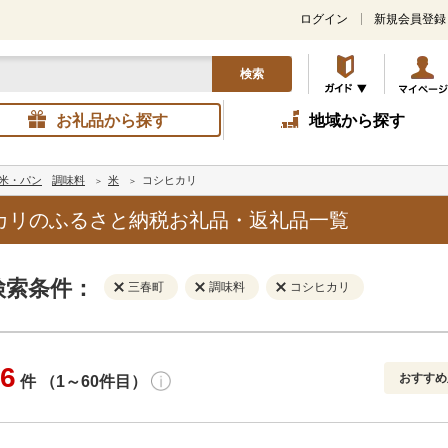
ログイン
新規会員登録
検索
お礼品から探す
地域から探す
米・パン
調味料
米
コシヒカリ
カリのふるさと納税お礼品・返礼品一覧
検索条件：
三春町
調味料
コシヒカリ
6
おすすめ
件 （1～60件目）
寄付金額
解除
地域
解除
おすすめ
円～
新着順