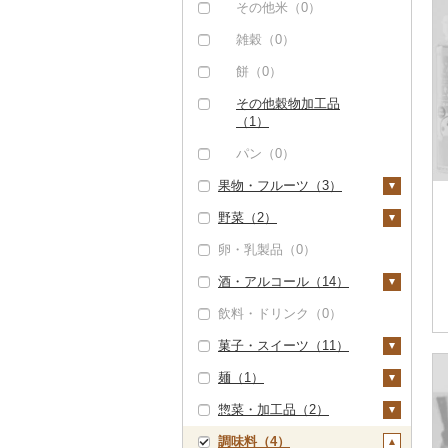
（0）
その他米（0）
但馬牛（0）
雑穀（0）
土佐あかうし（0）
餅（0）
佐賀牛（0）
その他穀物加工品
（1）
長崎和牛（0）
パン（0）
あか牛（0）
果物・フルーツ（3）
宮崎牛（0）
野菜（2）
ぶどう・マスカット
その他牛肉（精肉）
（0）
卵・乳製品（0）
（0）
いも（0）
いちご（1）
酒・アルコール（14）
トマト（0）
りんご（0）
飲料・ドリンク（0）
玉ねぎ（0）
ビール・発泡酒（0）
もも（0）
菓子・スイーツ（11）
ねぎ（0）
日本酒（11）
メロン（0）
麺（1）
とうもろこし（0）
純米大吟醸（3）
焼酎（3）
ケーキ（5）
さくらんぼ（0）
惣菜・加工品（2）
根菜（1）
純米吟醸（3）
芋焼酎（0）
梅酒（2）
クッキー（4）
ラーメン（0）
梨（0）
調味料（4）
人参（0）
アスパラガス（0）
大吟醸（5）
麦焼酎（0）
泡盛（0）
焼き菓子（2）
うどん（0）
惣菜（1）