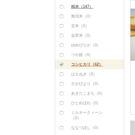
しゃぶしゃぶ（0）
豚肉（加工品）（0）
精米（147）
焼肉（0）
鶏肉（0）
無洗米（0）
牛タン（0）
鹿肉（0）
玄米（0）
和牛（0）
馬肉（1）
金芽米（0）
黒毛和牛（1）
羊肉・ラム肉（ジンギ
ゆめぴりか（0）
スカン）（0）
白老牛（0）
つや姫（0）
鴨肉（0）
仙台牛（0）
コシヒカリ（62）
猪肉（0）
米沢牛（0）
はえぬき（0）
その他肉・加工品
山形牛（0）
さがびより（0）
（0）
常陸牛（0）
あきたこまち（0）
上州牛（0）
ひとめぼれ（0）
飛騨牛（0）
ミルキークィーン
（0）
近江牛（0）
ななつぼし（0）
神戸牛・神戸ビーフ