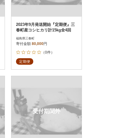
2023年9月発送開始『定期便』三
春町産コシヒカリ計15kg全4回
福島県三春町
寄付金額
80,000
円
（0件）
定期便
受付期間外