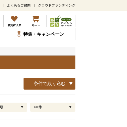
よくあるご質問
クラウドファンディング
メ
イ
ン
コ
ン
特集・キャンペーン
テ
ン
ツ
に
ス
キ
ッ
プ
条件で絞り込む
順
60件
配送指定
解除
順
30
お届け日時指定可
60