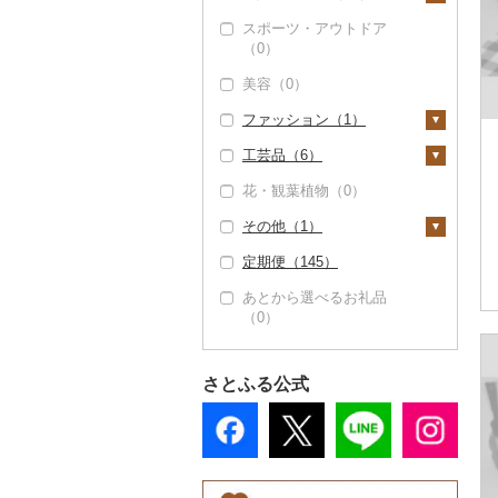
スポーツ・アウトドア
食事券（0）
家具・インテリア（1
（0）
7）
温泉・サウナ・スパ利
美容（0）
用券（1）
タンス（0）
寝具（0）
ファッション（1）
水族館（0）
机・テーブル（5）
タオル（0）
工芸品（6）
動物園（0）
椅子・チェア・ソファ
文房具・印鑑（0）
鞄・バッグ（0）
（12）
花・観葉植物（0）
釣り（0）
食器（1）
洋服（1）
織物（0）
その他家具・インテリ
その他（1）
ダイビング（0）
グラス・カップ（0）
キッチン用品（4）
女性・レディース
和服（0）
陶器・漆器（0）
ア（0）
（0）
定期便（145）
スキーチケット・リフ
タンブラー（0）
包丁（0）
日用品（1）
靴・履物（0）
その他装飾品・工芸品
地域サービス（1）
ト券（0）
男性・メンズ（1）
（6）
あとから選べるお礼品
箸（0）
フライパン（0）
洗剤（0）
楽器・器材（0）
アクセサリー（0）
その他（0）
（0）
ゴルフプレー券（0）
子供・ベビー（0）
数珠（0）
スプーン・フォーク・
鍋（0）
トイレットペーパー
本・CD・DVD（0）
その他服飾小物（0）
花火大会チケット
ナイフ（1）
（0）
その他洋服（0）
工芸品（0）
まな板（2）
おもちゃ・ぬいぐるみ
（0）
さとふる公式
皿・椀（1）
ティッシュ（0）
（0）
播州そろばん（0）
土鍋（0）
カタログギフト（0）
弁当箱（0）
その他日用品（1）
ご当地キャラクター
美濃和紙（0）
その他キッチン用品
その他体験・チケット
（0）
その他食器（0）
（4）
民芸品（4）
（1）
ベビー用品（0）