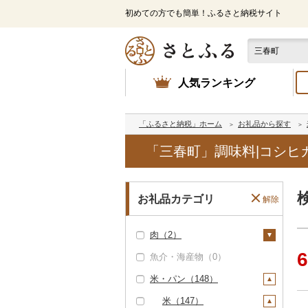
初めての方でも簡単！ふるさと納税サイト
人気ランキング
「ふるさと納税」ホーム
お礼品から探す
「三春町」調味料|コシヒ
お礼品カテゴリ
解除
肉（2）
6
魚介・海産物（0）
牛肉（精肉）（1）
米・パン（148）
ステーキ（0）
牛肉（加工品）（0）
すき焼き（0）
豚肉（精肉）（0）
米（147）