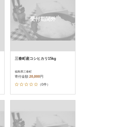
受付期間外
三春町産コシヒカリ15kg
福島県三春町
寄付金額
20,000
円
（0件）