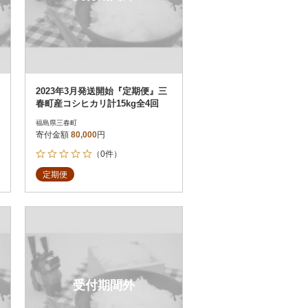
2023年3月発送開始『定期便』三
春町産コシヒカリ計15kg全4回
福島県三春町
寄付金額
80,000
円
（0件）
定期便
受付期間外