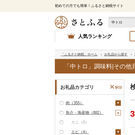
初めての方でも簡単！ふるさと納税サイト
人気ランキング
「ふるさと納税」ホーム
お礼品から探す
「中トロ」調味料|その他
お礼品カテゴリ
解除
肉（355）
3
魚介・海産物（882）
牛肉（精肉）（66）
ステーキ（3）
牛肉（加工品）（8
カニ（0）
7）
すき焼き（4）
エビ（4）