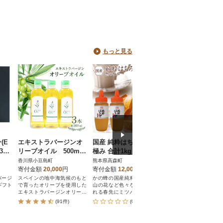
もっと見る
(E
エキストラバージンオ
国産 純粋はちみつ 然の
北海道産 十勝ロー
3本
リーブオイル 500ml×
極み 合計1kg 500g×2
ビーフセット約700
本入)
3本
本 セット とんがり容器
添加 小分け 国産【
香川県小豆島町
熊本県高森町
北海道池田町
ポリ容器(高森町)
1-11-1】
寄付金額
20,000
円
寄付金額
12,000
円
寄付金額
15,000
円
バージ
スペインの地中海気候のもと
かの蜂の国産純粋はちみつは
北海道産牛肉!シンプル
ギフト
で育ったオリーブを使用した
山の花など色々な花が咲き乱
け!こだわりのロースト
エキストラバージンオリーブ
れる春先にミツバチたちが集
をご賞味ください。
オイルです。
めてきた蜂蜜です。
(91件)
(0件)
(318件)