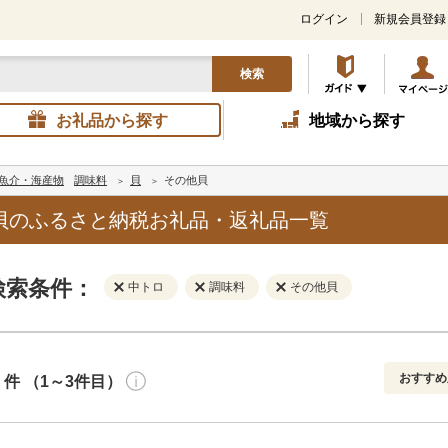
ログイン
新規会員登録
検索
お礼品から探す
地域から探す
魚介・海産物
調味料
貝
その他貝
貝のふるさと納税お礼品・返礼品一覧
検索条件：
中トロ
調味料
その他貝
おすすめ
件 （1～3件目）
寄付金額
解除
地域
解除
おすすめ
円～
新着順