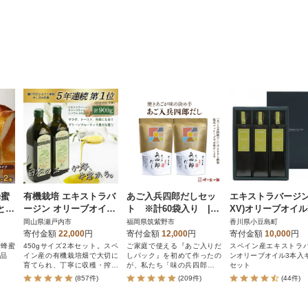
蜂蜜
有機栽培 エキストラバ
あご入兵四郎だしセッ
エキストラバージン
gとん
ージン オリーブオイル
ト ※計60袋入り |
XV)オリーブオイル
 八
シングル 2本セット[N
調味料 出汁 人気セット
入ギフト(150ml×3
岡山県瀬戸内市
福岡県筑紫野市
香川県小豆島町
o.5735-0336]
だしパック だし だしの
寄付金額
22,000
円
寄付金額
12,000
円
寄付金額
10,000
円
素
“蜂蜜
450gサイズ2本セット。スペ
ご家庭で使える『あご入りだ
スペイン産エキストラ
逸品
イン産の有機栽培畑で大切に
しパック』を初めて作ったの
ンオリーブオイル3本入
育てられ、丁寧に収穫・搾油
が、私たち「味の兵四郎」で
セット
された、りんごやバナナなど
す。
(857件)
(209件)
(44件)
のような豊富な香りを持つオ
リーブオイルです。