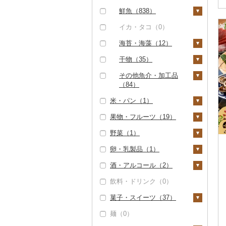
（0）
鮮魚（838）
但馬牛（0）
鮭・サーモン（2）
イカ・タコ（0）
土佐あかうし（0）
マグロ（833）
海苔・海藻（12）
佐賀牛（0）
イワシ（0）
海苔（11）
干物（35）
長崎和牛（0）
カツオ（11）
わかめ（0）
ししゃも（0）
その他魚介・加工品
あか牛（1）
（84）
金目鯛（0）
ひじき（0）
その他干物（35）
米・パン（1）
宮崎牛（0）
しらす・ちりめん
クエ（0）
その他海苔・海藻
（0）
果物・フルーツ（19）
その他牛肉（精肉）
（0）
米（0）
くじら（0）
（54）
かまぼこ・練り製品
野菜（1）
雑穀（0）
ぶどう・マスカット
（3）
サバ（0）
（0）
卵・乳製品（1）
餅（0）
いも（0）
その他魚介・加工品
さんま（0）
いちご（0）
（68）
酒・アルコール（2）
その他穀物加工品
トマト（0）
卵（0）
鯛（34）
（1）
りんご（0）
飲料・ドリンク（0）
玉ねぎ（0）
チーズ（1）
ビール・発泡酒（2）
のどぐろ（1）
パン（0）
もも（1）
菓子・スイーツ（37）
ねぎ（0）
ヨーグルト（0）
ビール（2）
日本酒（2）
ふぐ（0）
メロン（0）
麺（0）
とうもろこし（0）
牛乳（0）
発泡酒（2）
純米大吟醸（0）
焼酎（1）
ケーキ（4）
ブリ（1）
さくらんぼ（0）