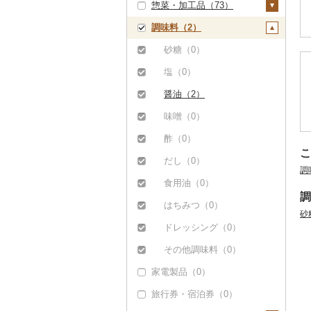
惣菜・加工品（73）
根菜（0）
バター（0）
地ビール・クラフトビ
純米吟醸（0）
芋焼酎（0）
梅酒（0）
クッキー（7）
ほっけ（0）
梨（0）
ール（0）
調味料（2）
アスパラガス（1）
その他乳製品（0）
大吟醸（0）
麦焼酎（0）
泡盛（2）
焼き菓子（16）
惣菜（53）
その他鮮魚（16）
マンゴー（2）
豆（0）
吟醸（0）
米焼酎（0）
ワイン（2）
プリン（0）
餃子（0）
カレー・シチュー
砂糖（0）
みかん・柑橘（15）
（1）
きのこ（0）
その他日本酒（0）
黒糖焼酎（0）
白ワイン（0）
ウイスキー（2）
ゼリー（0）
シュウマイ（1）
塩（0）
みかん（4）
すいか（0）
カレー（0）
鍋（9）
その他野菜（0）
その他焼酎（0）
赤ワイン（0）
リキュール・洋酒
チョコレート（2）
コロッケ（0）
醤油（2）
レモン（0）
キウイ（0）
（0）
シチュー（1）
肉（4）
ピザ（0）
シャンパン・スパーク
カステラ（0）
その他惣菜（47）
味噌（0）
不知火・デコポン
柿（カキ）（0）
リングワイン（0）
甘酒（0）
魚（0）
レトルト（15）
アイス・ジェラート
酢（0）
（0）
ドライフルーツ（1）
その他ワイン（0）
ノンアルコール（0）
（0）
その他鍋（0）
スープ（0）
こ
だし（0）
せとか（11）
調
干し柿（1）
その他果物（2）
その他酒（0）
その他洋菓子（14）
豆腐・納豆（1）
食用油（0）
文旦（0）
干し芋（0）
びわ（0）
煎餅・おかき（0）
豆腐（1）
漬物（0）
調
はちみつ（0）
まどんな（0）
砂
その他ドライフルーツ
ブルーベリー（0）
羊羹（0）
納豆（0）
缶詰・瓶詰（0）
ドレッシング（0）
ポンカン（0）
（0）
パイナップル（0）
饅頭（0）
乾物（0）
その他調味料（0）
その他柑橘（0）
栗（0）
大福（0）
燻製（スモーク）
家電製品（0）
（0）
その他果物（2）
その他和菓子（1）
旅行券・宿泊券（0）
おせち（0）