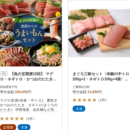
円
レビュー
レビュー
決済方法
解除
寄付金額
PayPay
発送種別
解除
クレジットカード決済
寄付金額
通常
Amazon Pay
冷蔵便
楽天ペイ
冷凍便
メルペイ
コンビニ支払い
ソフトバンクまとめて支払い
au PAY（auかんたん決済）
【魚介定期便10回】 マグ
まぐろ三昧セット〈本鮪の中トロ
PR
d払い
ロ・ネギトロ・かつおのたたき・
200g×2・ネギトロ100g×4袋〉
金融機関(Pay-easy決済)
魚介類加工品などの海鮮セット定
【C47】
高知県室戸市
三重県紀北町
期便 訳あり
寄付金額
200,000
円
寄付金額
33,000
円
（1件）
マグロ刺身(赤身・中トロ)、藁焼き
解除
結果を見る（
3
件
かつおのたたき、ネギトロ(まぐろの
冷凍
たたき)、伊勢海老、金目鯛など高知
県室戸市の人気の海鮮を10回定期便
（1件）
でお届け!マグロ丼やネギトロ丼の
他、サーモンやイクラ、ホタテ、カ
定期便
冷凍
ニ、ウニと一緒に海鮮丼などでお楽