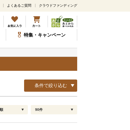
よくあるご質問
クラウドファンディング
メ
イ
ン
コ
ン
特集・キャンペーン
テ
ン
ツ
に
ス
キ
ッ
プ
条件で絞り込む
順
90件
配送指定
解除
順
30
お届け日時指定可
60