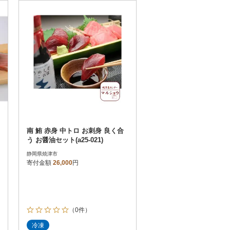
お届け時間帯指定可
発送される月指定可
件数順
90
評価順
120
が高い順
その他
解除
が低い順
さとふる限定のお礼品
定期便
さとふるアプリdeワンストップ申請
対象
南 鮪 赤身 中トロ お刺身 良く合
う お醤油セット(a25-021)
静岡県焼津市
寄付金額
26,000
円
）
（0件）
冷凍