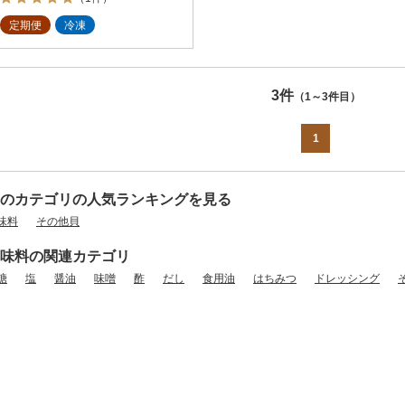
定期便
冷凍
3件
（1～3件目）
1
のカテゴリの人気ランキングを見る
味料
その他貝
味料の関連カテゴリ
糖
塩
醤油
味噌
酢
だし
食用油
はちみつ
ドレッシング