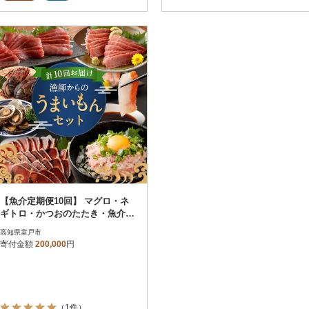
しみいただけます。小分けにしてお
り、お手軽におかずにできるのも嬉
しいポイント。200000円
【魚介定期便10回】 マグロ・ネ
ギトロ・かつおのたたき・魚介類
加工品などの海鮮セット定期便
高知県室戸市
訳あり
寄付金額
200,000
円
（1件）