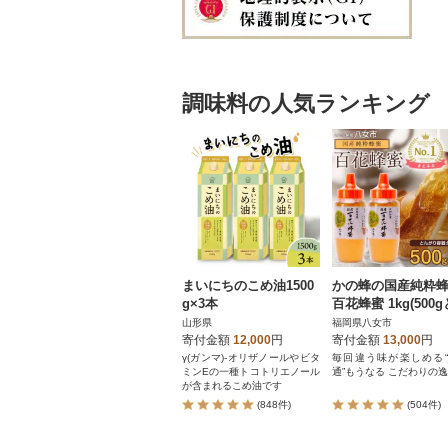
調味料の人気ランキング
まいにちのこめ油1500
かの蜂の国産純粋
g×3本
百花蜂蜜 1kg(500
がりポリ容器×2本)
山形県
福岡県八女市
女市
寄付金額
12,000
円
寄付金額
13,000
円
γ(ガンマ)-オリザノールやビタ
毎回違う味が楽しめる
ミンEの一種トコトリエノール
通”もうなる こだわりの
が含まれるこめ油です
(848件)
(504件)