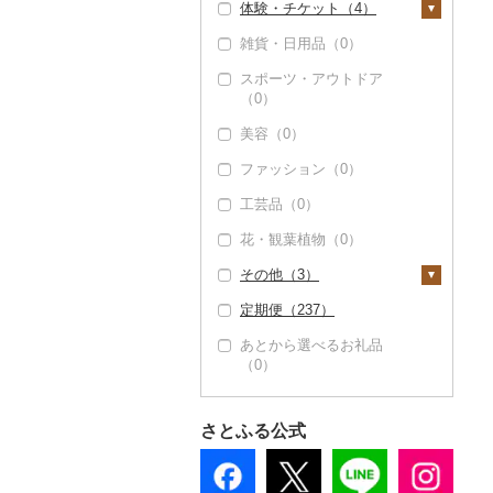
体験・チケット（4）
その他加工品（23）
雑貨・日用品（0）
PayPay商品券（0）
スポーツ・アウトドア
食事券（4）
（0）
温泉・サウナ・スパ利
美容（0）
用券（0）
ファッション（0）
水族館（0）
工芸品（0）
動物園（0）
花・観葉植物（0）
釣り（0）
その他（3）
ダイビング（0）
定期便（237）
スキーチケット・リフ
地域サービス（0）
ト券（0）
あとから選べるお礼品
その他（3）
（0）
ゴルフプレー券（0）
花火大会チケット
（0）
さとふる公式
カタログギフト（0）
その他体験・チケット