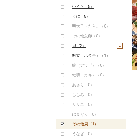
ハンバーグ（30）
豚肉（精肉）（9）
しゃぶしゃぶ（2）
甘エビ（1）
いくら（5）
もつ鍋（6）
ステーキ（0）
豚肉（加工品）（6）
焼肉（40）
ボタンエビ（0）
うに（5）
ローストビーフ（0）
すき焼き（0）
ハンバーグ（6）
鶏肉（0）
牛タン（0）
伊勢海老（2）
明太子・たらこ（0）
ビーフジャーキー
しゃぶしゃぶ（2）
もつ鍋（0）
鹿肉（0）
和牛（1）
その他エビ（1）
その他魚卵（0）
（0）
焼肉（0）
ハム（0）
馬肉（197）
黒毛和牛（6）
貝（2）
その他牛肉（加工品）
アグー豚（0）
ソーセージ・ウインナ
羊肉・ラム肉（ジンギ
（51）
白老牛（0）
帆立（ホタテ）（1）
ー（0）
スカン）（0）
その他豚肉（精肉）
仙台牛（0）
鮑（アワビ）（0）
（7）
ベーコン・サラミ
鴨肉（0）
（0）
米沢牛（0）
牡蠣（カキ）（0）
猪肉（0）
その他豚肉（加工品）
山形牛（0）
あさり（0）
その他肉・加工品（2
（0）
9）
常陸牛（0）
しじみ（0）
上州牛（0）
サザエ（0）
飛騨牛（0）
はまぐり（0）
近江牛（0）
その他貝（1）
神戸牛・神戸ビーフ
うなぎ（0）