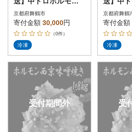
送】中トロホルモン
送】中
西京味噌焼き 1.8kg
西京味噌焼
京都府舞鶴市
京都府舞鶴
寄付金額
30,000
円
寄付金額
（0件）
冷凍
冷凍
受付期間外
受