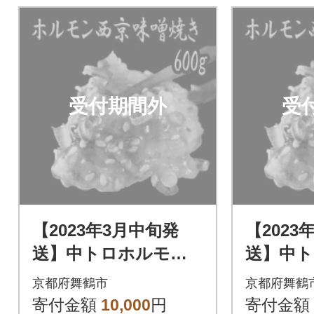
受付期間外
受
【2023年3月中旬発
【2023
送】中トロホルモン
送】中
西京味噌焼き 600g
西京味噌焼
京都府舞鶴市
京都府舞鶴
寄付金額
10,000
円
寄付金額