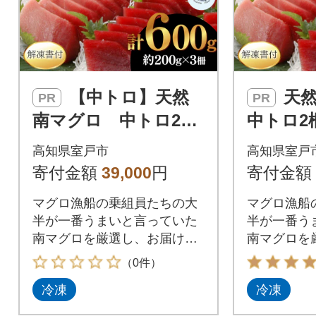
【中トロ】天然
天然南マグロ
PR
PR
南マグロ 中トロ2柵
中トロ2
【解凍書付】
付】
高知県室戸市
高知県室戸
寄付金額
39,000
円
寄付金額
マグロ漁船の乗組員たちの大
マグロ漁船
半が一番うまいと言っていた
半が一番う
南マグロを厳選し、お届けい
南マグロを
たします。是非、お刺身やち
たします。
（0件）
らし寿司、海鮮丼(ネギトロ
らし寿司、
冷凍
冷凍
丼、マグロ丼)、漬け丼や惣菜
丼、マグロ
としてご賞味ください。 冷凍
としてご賞