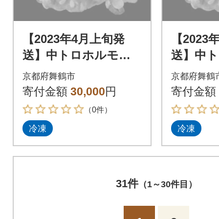
【2023年4月上旬発
【2023
送】中トロホルモン
送】中
西京味噌焼き 1.8kg
西京味噌焼
京都府舞鶴市
京都府舞鶴
寄付金額
30,000
円
寄付金額
（0件）
冷凍
冷凍
31件
（1～30件目）