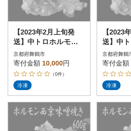
【2023年2月上旬発
【2023
送】中トロホルモン
送】中
西京味噌焼き 600g
西京味噌焼
京都府舞鶴市
京都府舞鶴
寄付金額
10,000
円
寄付金額
（0件）
冷凍
冷凍