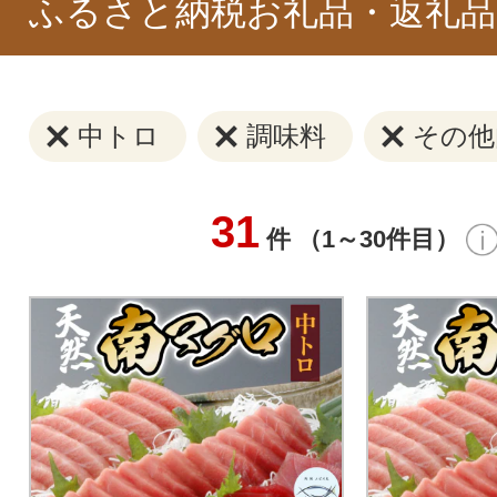
ふるさと納税お礼品・返礼品
中トロ
調味料
その他
31
件 （1～30件目）