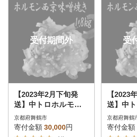
受付期間外
受
【2023年2月下旬発
【2023
送】中トロホルモン
送】中
西京味噌焼き 1.8kg
西京味噌焼
京都府舞鶴市
京都府舞鶴
寄付金額
30,000
円
寄付金額