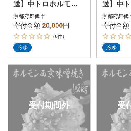
送】中トロホルモン
送】中
西京味噌焼き 1.2kg
西京味噌焼
京都府舞鶴市
京都府舞鶴
寄付金額
20,000
円
寄付金額
（0件）
冷凍
冷凍
受付期間外
受