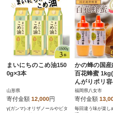
まいにちのこめ油150
かの蜂の国産
0g×3本
百花蜂蜜 1kg(
んがりポリ容器
八女市
山形県
福岡県八女市
寄付金額
12,000
円
寄付金額
13,0
γ(ガンマ)-オリザノールやビタ
毎回違う味が楽し