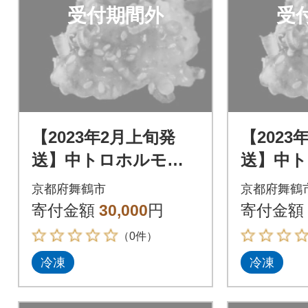
受付期間外
受
【2023年2月上旬発
【2023
送】中トロホルモン
送】中
西京味噌焼き 1.8kg
西京味噌焼
京都府舞鶴市
京都府舞鶴
寄付金額
30,000
円
寄付金額
（0件）
冷凍
冷凍