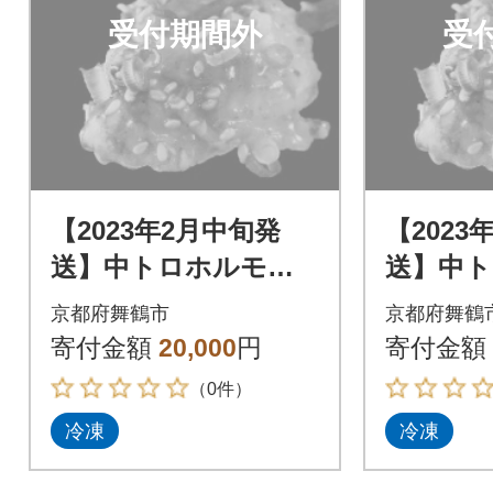
受付期間外
受
【2023年2月中旬発
【2023
送】中トロホルモン
送】中
西京味噌焼き 1.2kg
西京味噌焼
京都府舞鶴市
京都府舞鶴
寄付金額
20,000
円
寄付金額
（0件）
冷凍
冷凍