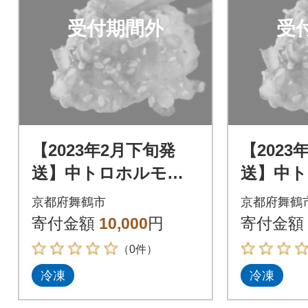
受付期間外
受
【2023年2月下旬発
【2023
送】中トロホルモン
送】中
西京味噌焼き 600g
西京味噌焼
京都府舞鶴市
京都府舞鶴
寄付金額
10,000
円
寄付金額
（0件）
冷凍
冷凍