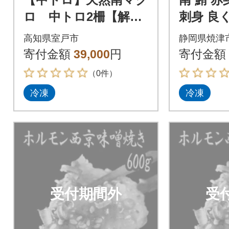
ロ 中トロ2柵【解凍
刺身 良
書付】
セット(a2
高知県室戸市
静岡県焼津
寄付金額
39,000
円
寄付金額
（0件）
冷凍
冷凍
受付期間外
受