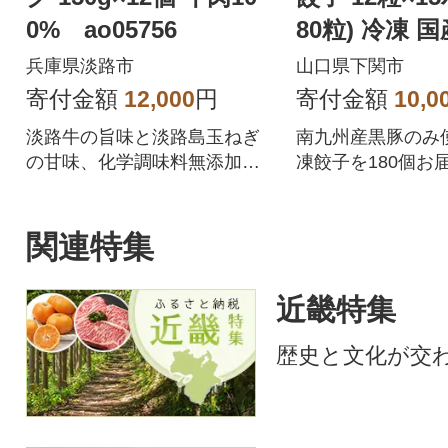
0% ao05756
80粒) 冷凍 
あり IB051
兵庫県淡路市
山口県下関市
寄付金額
12,000
円
寄付金額
10,0
淡路牛の旨味と淡路島玉ねぎ
南九州産黒豚のみ
の甘味、化学調味料無添加の
凍餃子を180個お
牛肉100%ハンバーグ!
夕ご飯のおかずに
惣菜となってます
黒豚餃子を、是非
関連特集
楽しみ下さい!!
近畿特集
歴史と文化が交