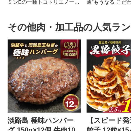
ミンEの一種トコトリエノール
通”もうなる こだ
が含まれるこめ油です
その他肉・加工品の人気ラ
淡路島 極味ハンバー
【スピード発
グ 150g×12個 牛肉10
餃子 12粒×1