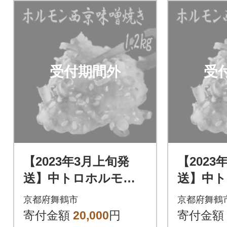
受付期間外
受
【2023年3月上旬発
【2023
送】中トロホルモン
送】中
西京味噌焼き 1.2kg
西京味噌焼
京都府舞鶴市
京都府舞鶴
寄付金額
20,000
円
寄付金額