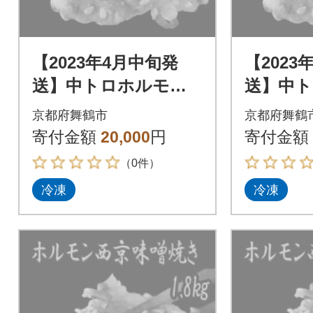
【2023年4月中旬発
【2023
送】中トロホルモン
送】中
西京味噌焼き 1.2kg
西京味噌焼
京都府舞鶴市
京都府舞鶴
寄付金額
20,000
円
寄付金額
（0件）
冷凍
冷凍