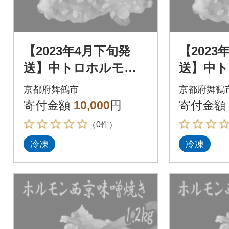
【2023年4月下旬発
【2023
送】中トロホルモン
送】中
西京味噌焼き 600g
西京味噌焼
京都府舞鶴市
京都府舞鶴
寄付金額
10,000
円
寄付金額
（0件）
冷凍
冷凍