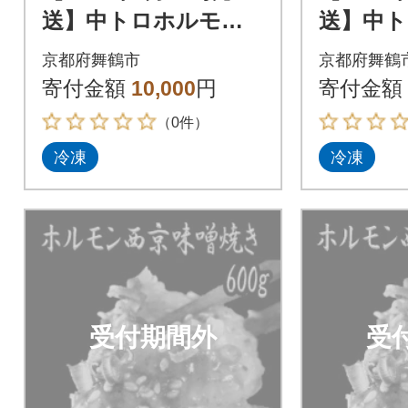
送】中トロホルモン
送】中
西京味噌焼き 600g
西京味噌焼
京都府舞鶴市
京都府舞鶴
寄付金額
10,000
円
寄付金額
（0件）
冷凍
冷凍
受付期間外
受