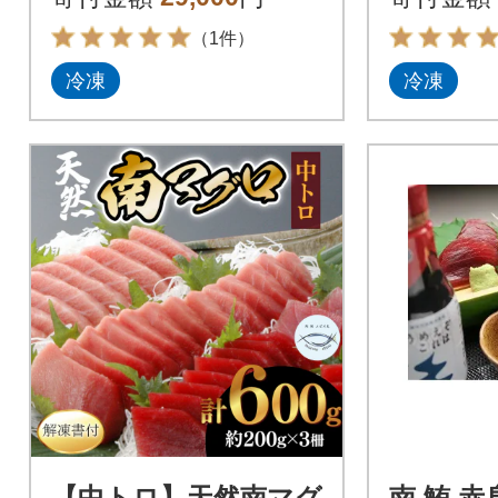
（1件）
冷凍
冷凍
【中トロ】天然南マグ
南 鮪 赤