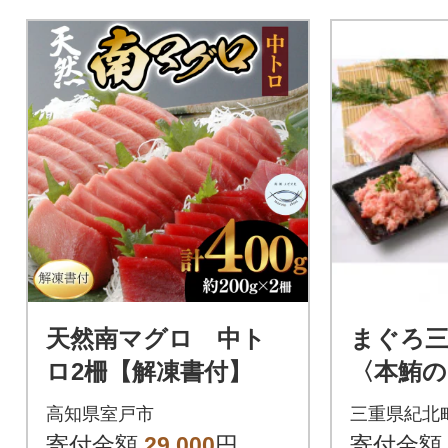
でお届けいたしますが、解凍
でお届けい
の方法を記載した説明書を同
の方法を記
梱しております。
梱しており
天然南マグロ 中ト
まぐろ
ロ2柵【解凍書付】
〈本鮪の
2・ネギト
高知県室戸市
三重県紀北
袋〉【C
寄付金額
29,000
円
寄付金額