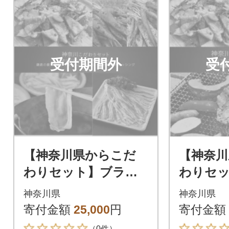
受付期間外
受
【神奈川県からこだ
【神奈川
わりセット】ブラン
わりセ
ド豚しゃぶしゃぶ用
ド豚 焼
神奈川県
神奈川県
と鎌倉野菜のドレッ
菜のド
寄付金額
25,000
円
寄付金額
シング【複数個口で配
【複数個
（0件）