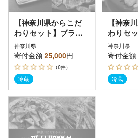
【神奈川県からこだ
【神奈川
わりセット】ブラン
わりセ
ド豚バラ焼肉・ブロ
ド豚バ
神奈川県
神奈川県
ックと鎌倉野菜のド
鎌倉野
寄付金額
25,000
円
寄付金額
レッシング【複数個
ング【複
（0件）
口で配送】
送】
冷蔵
冷蔵