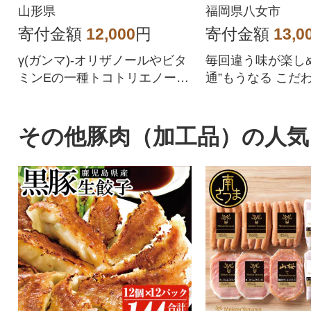
八女市
山形県
福岡県八女市
寄付金額
12,000
円
寄付金額
13,0
γ(ガンマ)-オリザノールやビタ
毎回違う味が楽し
ミンEの一種トコトリエノール
通”もうなる こだ
が含まれるこめ油です
その他豚肉（加工品）の人気