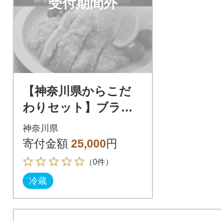
受付期間外
【神奈川県からこだ
わりセット】ブラン
ド豚ロース肉ブロッ
神奈川県
クと鎌倉野菜のドレ
寄付金額
25,000
円
ッシング【複数個口
（0件）
で配送】
冷蔵