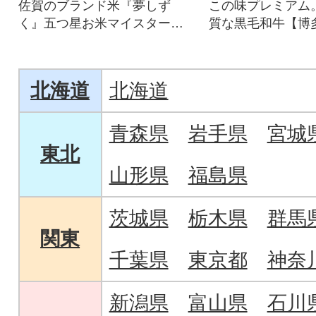
佐賀のブランド米『夢しず
この味プレミアム
く』五つ星お米マイスターが
質な黒毛和牛【博
厳選し、精米したてをお届け
お届け致します。
します!
北海道
北海道
青森県
岩手県
宮城
東北
山形県
福島県
茨城県
栃木県
群馬
関東
千葉県
東京都
神奈
新潟県
富山県
石川