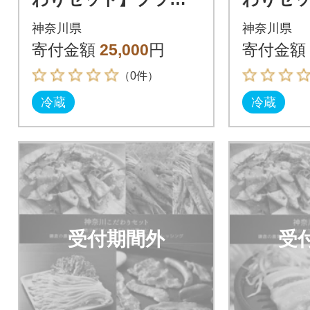
ド豚しゃぶしゃぶ用
ド豚焼肉
神奈川県
神奈川県
と鎌倉野菜のドレッ
モと鎌
寄付金額
25,000
円
寄付金額
シング【複数個口で配
ッシング
（0件）
送】
で配送】
冷蔵
冷蔵
受付期間外
受