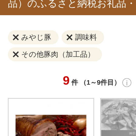
品）のふるさと納税お礼品・
みやじ豚
調味料
その他豚肉（加工品）
9
件 （1～9件目）