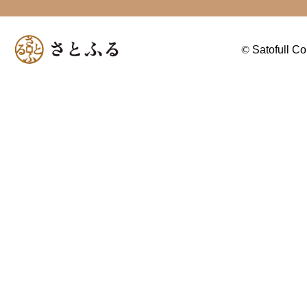
©
Satofull Co.