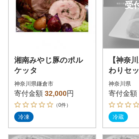
受
湘南みやじ豚のポル
【神奈川
ケッタ
わりセ
ド豚厚
神奈川県鎌倉市
神奈川県
用と鎌倉
寄付金額
32,000
円
寄付金額
ッシング
（0件）
で配送】
冷凍
冷蔵