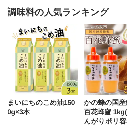
調味料の人気ランキング
まいにちのこめ油150
かの蜂の国産
0g×3本
百花蜂蜜 1kg(
んがりポリ容器