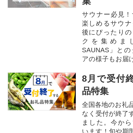
集
サウナー必見！
楽しめるサウナ
後にぴったりの
クを集めま
SAUNAS」と
アの様子もお届
8月で受付
品特集
全国各地のお礼
なく受付が終了
ました。今から
います！旬や期