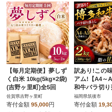
【毎月定期便】夢しず
訳あり!この
く白米 10kg(5kg×2袋)
アム!【A4～
(吉野ヶ里町)全5回
和牛バラ切
2kg(500g×4
佐賀県吉野ヶ里町
福岡県筑後市
寄付金額
95,000
円
寄付金額
19,3