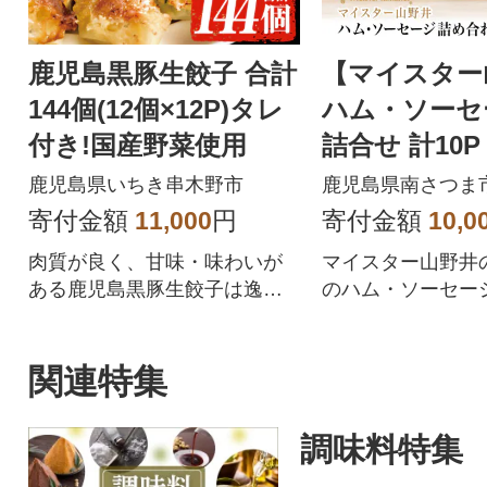
鹿児島黒豚生餃子 合計
【マイスター
144個(12個×12P)タレ
ハム・ソーセ
付き!国産野菜使用
詰合せ 計10P ギフ
贈答 冷蔵
鹿児島県いちき串木野市
鹿児島県南さつま
寄付金額
11,000
円
寄付金額
10,0
肉質が良く、甘味・味わいが
マイスター山野井
ある鹿児島黒豚生餃子は逸品
のハム・ソーセー
です!
味わえる5種類の
です
関連特集
調味料特集