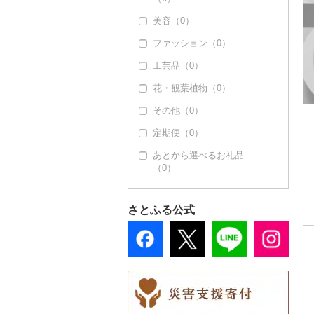
美容（0）
ファッション（0）
工芸品（0）
花・観葉植物（0）
その他（0）
定期便（0）
あとから選べるお礼品
（0）
さとふる公式