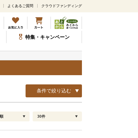
よくあるご質問
クラウドファンディング
メ
イ
ン
コ
ン
特集・キャンペーン
テ
ン
ツ
に
ス
キ
ッ
プ
条件で絞り込む
順
30件
配送指定
解除
順
30
お届け日時指定可
60