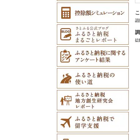
こ
調
調
砂