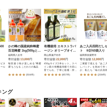
00
かの蜂の国産純粋蜂蜜
有機栽培 エキストラバ
あご入兵四郎だし
百花蜂蜜 1kg(500gとん
ージン オリーブオイル
ト ※計60袋入り 
がりポリ容器×2本) 八
シングル 2本セット[N
調味料 出汁 人気
福岡県八女市
岡山県瀬戸内市
福岡県筑紫野市
女市
o.5735-0336]
だしパック だし 
寄付金額
13,000
円
寄付金額
22,000
円
寄付金額
12,000
円
素
やビタ
毎回違う味が楽しめる“蜂蜜
450gサイズ2本セット。スペ
ご家庭で使える『あご
ノール
通”もうなる こだわりの逸品
イン産の有機栽培畑で大切に
しパック』を初めて作
育てられ、丁寧に収穫・搾油
が、私たち「味の兵四
された、りんごやバナナなど
す。
(504件)
(857件)
(209件)
のような豊富な香りを持つオ
リーブオイルです。
キング