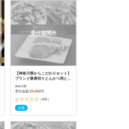
お届け時間帯指定可
発送される月指定可
件数順
90
評価順
120
が高い順
その他
解除
受付期間外
が低い順
さとふる限定のお礼品
定期便
さとふるアプリdeワンストップ申請
対象
【神奈川県からこだわりセット】
ブランド豚厚切りとんかつ用と鎌
倉野菜のドレッシング【複数個口
神奈川県
で配送】
寄付金額
25,000
円
（0件）
）
冷蔵