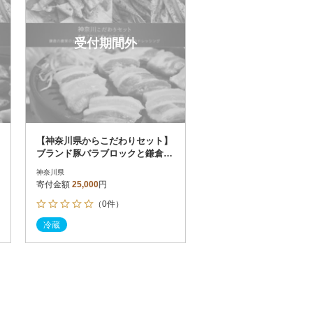
受付期間外
【神奈川県からこだわりセット】
ブランド豚バラブロックと鎌倉野
菜のドレッシング【複数個口で配
神奈川県
送】
寄付金額
25,000
円
（0件）
冷蔵