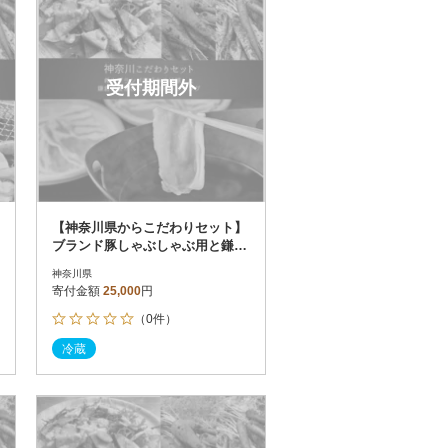
受付期間外
【神奈川県からこだわりセット】
ブランド豚しゃぶしゃぶ用と鎌倉
野菜のドレッシング【複数個口で
神奈川県
配送】
寄付金額
25,000
円
（0件）
冷蔵