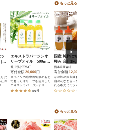
もっと見る
セッ
エキストラバージンオ
国産 純粋はちみつ 然の
話題のこめ油 500g
|
リーブオイル 500ml×
極み 合計1kg 500g×2
本 【順次発送】
セット
3本
本 セット とんがり容器
香川県小豆島町
熊本県高森町
和歌山県かつらぎ町
だしの
ポリ容器(高森町)
寄付金額
20,000
円
寄付金額
12,000
円
寄付金額
15,000
円
入りだ
スペインの地中海気候のもと
かの蜂の国産純粋はちみつは
ご家庭で大活躍!国産原
ったの
で育ったオリーブを使用した
山の花など色々な花が咲き乱
用。
郎」で
エキストラバージンオリーブ
れる春先にミツバチたちが集
オイルです。
めてきた蜂蜜です。
(91件)
(0件)
(11件)
もっと見る