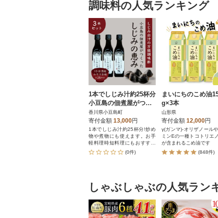
調味料の人気ランキング
1本でしじみ汁約25杯分
まいにちのこめ油15
小豆島の佃煮屋がつく
g×3本
った 「しじみの恵み」
香川県小豆島町
山形県
3本
寄付金額
13,000
円
寄付金額
12,000
円
1本でしじみ汁約25杯分!炒め
γ(ガンマ)-オリザノール
物や煮物にも使えます。お手
ミンEの一種トコトリエ
軽料理時短料理にもおすすめ
が含まれるこめ油です
です。
(0件)
(848件)
しゃぶしゃぶの人気ラン