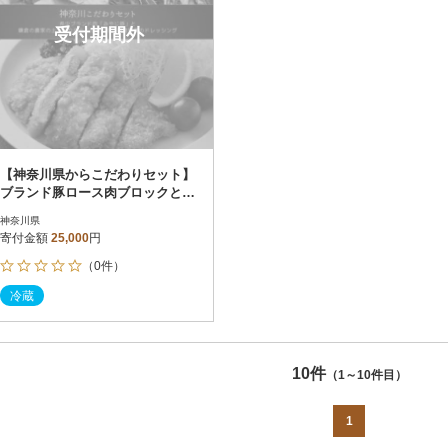
受付期間外
【神奈川県からこだわりセット】
ブランド豚ロース肉ブロックと鎌
倉野菜のドレッシング【複数個口
神奈川県
で配送】
寄付金額
25,000
円
（0件）
冷蔵
10件
（1～10件目）
1