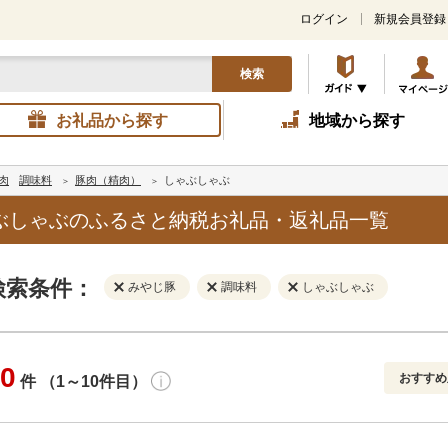
ログイン
新規会員登録
検索
お礼品から探す
地域から探す
肉
調味料
豚肉（精肉）
しゃぶしゃぶ
ぶしゃぶのふるさと納税お礼品・返礼品一覧
検索条件：
みやじ豚
調味料
しゃぶしゃぶ
0
おすすめ
件 （1～10件目）
寄付金額
解除
地域
解除
おすすめ
円～
新着順