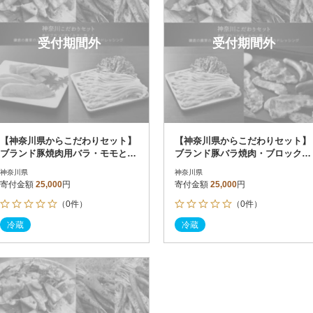
受付期間外
受付期間外
【神奈川県からこだわりセット】
【神奈川県からこだわりセット】
ブランド豚焼肉用バラ・モモと鎌
ブランド豚バラ焼肉・ブロックと
倉野菜のドレッシング【複数個口
鎌倉野菜のドレッシング【複数個
神奈川県
神奈川県
で配送】
口で配送】
寄付金額
25,000
円
寄付金額
25,000
円
（0件）
（0件）
冷蔵
冷蔵