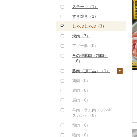
ステーキ（1）
すき焼き（1）
しゃぶしゃぶ（3）
焼肉（7）
アグー豚（0）
その他豚肉（精肉）
（6）
豚肉（加工品）（1）
ハンバーグ（0）
鶏肉（0）
もつ鍋（0）
鹿肉（0）
ハム（0）
馬肉（0）
ソーセージ・ウインナ
羊肉・ラム肉（ジンギ
ー（0）
スカン）（0）
ベーコン・サラミ
鴨肉（0）
（0）
猪肉（0）