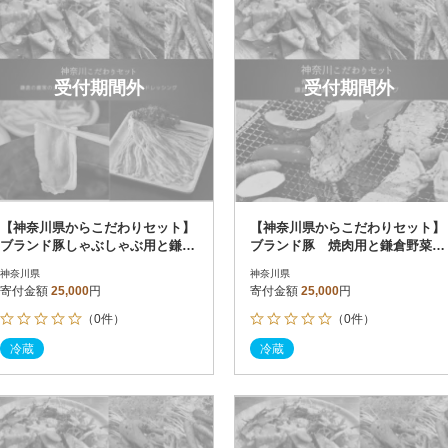
受付期間外
受付期間外
【神奈川県からこだわりセット】
【神奈川県からこだわりセット】
ブランド豚しゃぶしゃぶ用と鎌倉
ブランド豚 焼肉用と鎌倉野菜の
野菜のドレッシング【複数個口で
ドレッシング【複数個口で配送】
神奈川県
神奈川県
配送】
寄付金額
25,000
円
寄付金額
25,000
円
（0件）
（0件）
冷蔵
冷蔵