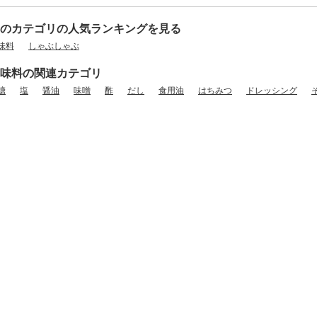
のカテゴリの人気ランキングを見る
味料
しゃぶしゃぶ
味料の関連カテゴリ
糖
塩
醤油
味噌
酢
だし
食用油
はちみつ
ドレッシング