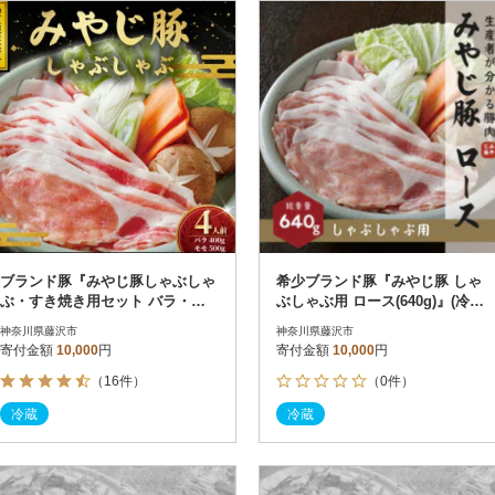
円
レビュー
レビュー
決済方法
解除
寄付金額
PayPay
発送種別
解除
クレジットカード決済
寄付金額
通常
Amazon Pay
冷蔵便
楽天ペイ
冷凍便
メルペイ
コンビニ支払い
ソフトバンクまとめて支払い
au PAY（auかんたん決済）
ブランド豚『みやじ豚しゃぶしゃ
希少ブランド豚『みやじ豚 しゃ
d払い
ぶ・すき焼き用セット バラ・モ
ぶしゃぶ用 ロース(640g)』(冷
金融機関(Pay-easy決済)
モ(約900g)』
蔵・生肉)
神奈川県藤沢市
神奈川県藤沢市
寄付金額
10,000
円
寄付金額
10,000
円
（16件）
（0件）
解除
結果を見る（
10
件
冷蔵
冷蔵