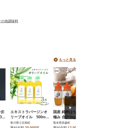
その他調味料
もっと見る
(E
エキストラバージンオ
国産 純粋はちみつ 然の
北海道産 十勝ロー
3本
リーブオイル 500ml×
極み 合計1kg 500g×2
ビーフセット約700
本入)
3本
本 セット とんがり容器
添加 小分け 国産【
香川県小豆島町
熊本県高森町
北海道池田町
ポリ容器(高森町)
1-11-1】
寄付金額
20,000
円
寄付金額
12,000
円
寄付金額
15,000
円