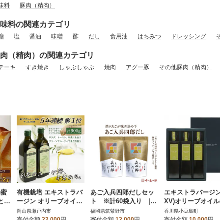
味料
豚肉（精肉）
味料の関連カテゴリ
糖
塩
醤油
味噌
酢
だし
食用油
はちみつ
ドレッシング
肉（精肉）の関連カテゴリ
テーキ
すき焼き
しゃぶしゃぶ
焼肉
アグー豚
その他豚肉（精肉）
蜂蜜
有機栽培 エキストラバ
あご入兵四郎だしセッ
エキストラバージン
gとん
ージン オリーブオイル
ト ※計60袋入り |
XV)オリーブオイル
 八
シングル 2本セット[N
調味料 出汁 人気セット
入ギフト(150ml×3
岡山県瀬戸内市
福岡県筑紫野市
香川県小豆島町
o.5735-0336]
だしパック だし だしの
寄付金額
22,000
円
寄付金額
12,000
円
寄付金額
10,000
円