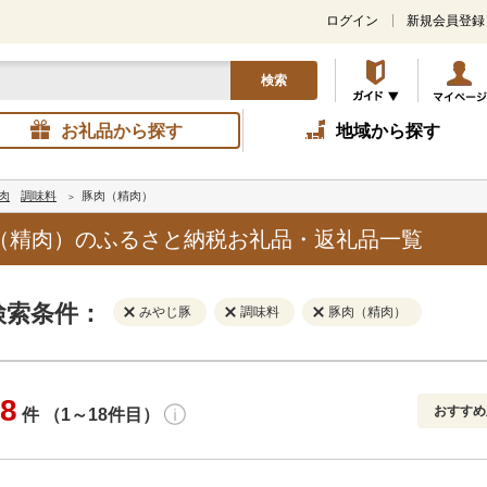
ログイン
新規会員登録
検索
お礼品から探す
地域から探す
肉
調味料
豚肉（精肉）
（精肉）のふるさと納税お礼品・返礼品一覧
検索条件：
みやじ豚
調味料
豚肉（精肉）
8
おすすめ
件 （1～18件目）
寄付金額
解除
地域
解除
おすすめ
円～
新着順