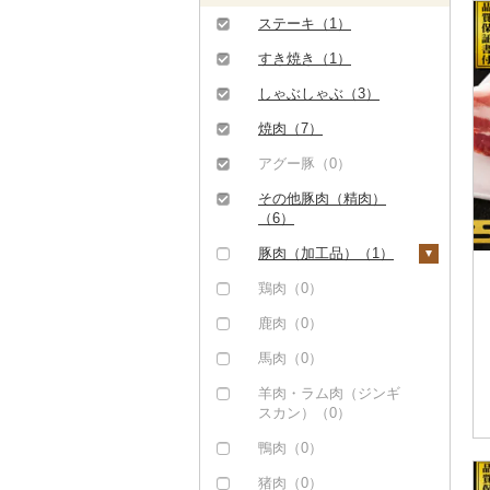
ステーキ（1）
すき焼き（1）
しゃぶしゃぶ（3）
焼肉（7）
アグー豚（0）
その他豚肉（精肉）
（6）
豚肉（加工品）（1）
ハンバーグ（0）
鶏肉（0）
もつ鍋（0）
鹿肉（0）
ハム（0）
馬肉（0）
ソーセージ・ウインナ
羊肉・ラム肉（ジンギ
ー（0）
スカン）（0）
ベーコン・サラミ
鴨肉（0）
（0）
猪肉（0）