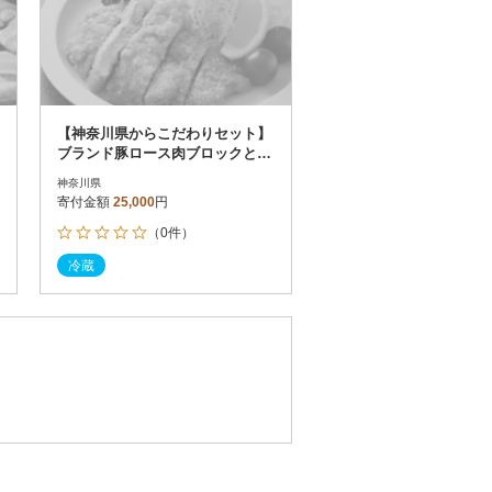
【神奈川県からこだわりセット】
ブランド豚ロース肉ブロックと鎌
倉野菜のドレッシング【複数個口
神奈川県
で配送】
寄付金額
25,000
円
（0件）
冷蔵