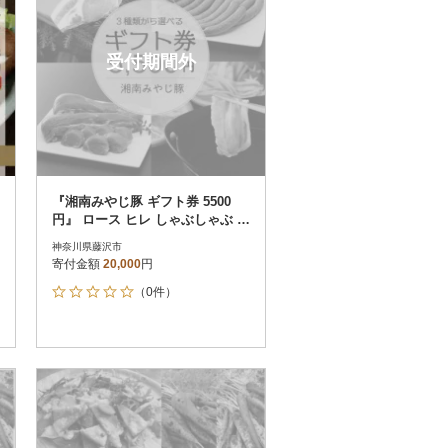
受付期間外
『湘南みやじ豚 ギフト券 5500
円』 ロース ヒレ しゃぶしゃぶ と
んかつ ソーセージ 生ハム
神奈川県藤沢市
寄付金額
20,000
円
（0件）