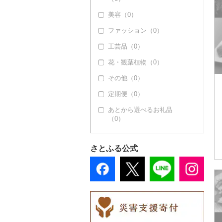
美容（0）
ファッション（0）
工芸品（0）
花・観葉植物（0）
その他（0）
定期便（0）
あとから選べるお礼品
（0）
さとふる公式