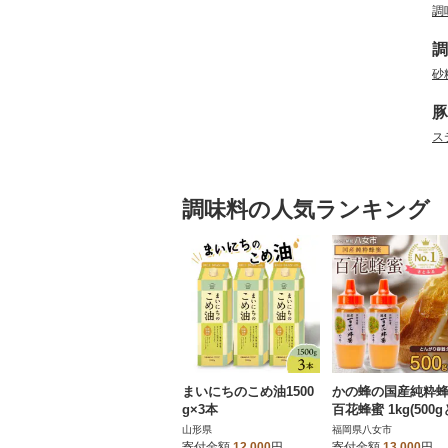
調
調
砂
豚
ス
調味料の人気ランキング
まいにちのこめ油1500
かの蜂の国産純粋
g×3本
百花蜂蜜 1kg(500
がりポリ容器×2本)
山形県
福岡県八女市
女市
寄付金額
12,000
円
寄付金額
13,000
円