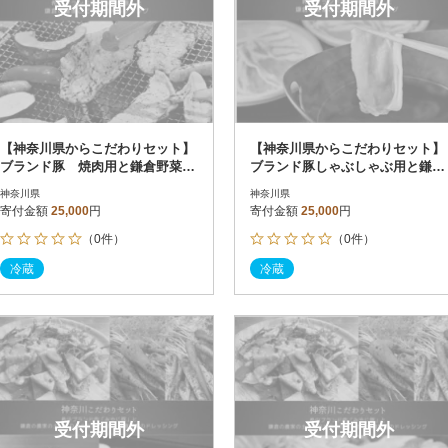
受付期間外
受付期間外
【神奈川県からこだわりセット】
【神奈川県からこだわりセット】
ブランド豚 焼肉用と鎌倉野菜の
ブランド豚しゃぶしゃぶ用と鎌倉
ドレッシング【複数個口で配送】
野菜のドレッシング【複数個口で
神奈川県
神奈川県
配送】
寄付金額
25,000
円
寄付金額
25,000
円
（0件）
（0件）
冷蔵
冷蔵
受付期間外
受付期間外