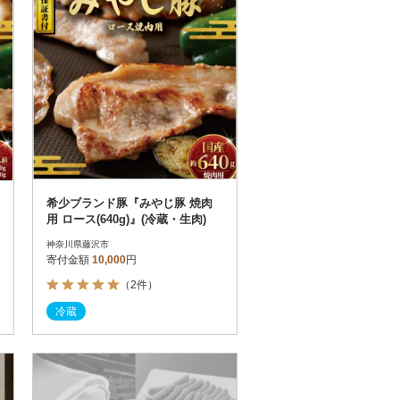
希少ブランド豚『みやじ豚 焼肉
用 ロース(640g)』(冷蔵・生肉)
神奈川県藤沢市
寄付金額
10,000
円
（2件）
冷蔵