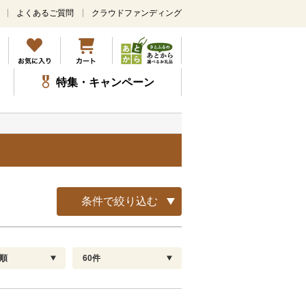
よくあるご質問
クラウドファンディング
メ
イ
ン
コ
ン
特集・キャンペーン
テ
ン
ツ
に
ス
キ
ッ
プ
条件で絞り込む
順
60件
配送指定
解除
順
30
お届け日時指定可
60