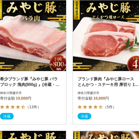
円
レビュー
レビュー
決済方法
解除
寄付金額
PayPay
発送種別
解除
クレジットカード決済
寄付金額
通常
Amazon Pay
冷蔵便
楽天ペイ
冷凍便
メルペイ
コンビニ支払い
ソフトバンクまとめて支払い
au PAY（auかんたん決済）
希少ブランド豚『みやじ豚 バラ
ブランド豚肉『みやじ豚ロース
d払い
ブロック 塊肉(800g) 』(冷蔵・生
とんかつ・ステーキ用 厚切り 160
金融機関(Pay-easy決済)
肉)
g×4枚』冷蔵 計640g
神奈川県藤沢市
神奈川県藤沢市
寄付金額
10,000
円
寄付金額
10,000
円
（13件）
（5件）
解除
結果を見る（
18
件
冷蔵
冷蔵