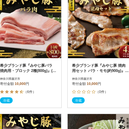
希少ブランド豚『みやじ豚バラ
希少ブランド豚『みやじ豚 焼肉
焼肉用・ブロック 2種(800g)』(冷
用セット バラ・モモ(約900g)』
蔵・生肉)
(冷蔵・生肉)
神奈川県藤沢市
神奈川県藤沢市
寄付金額
10,000
円
寄付金額
10,000
円
（6件）
（0件）
冷蔵
冷蔵