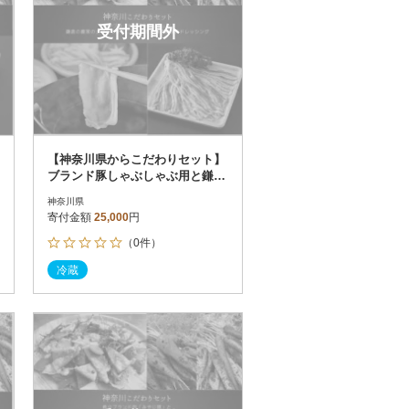
受付期間外
【神奈川県からこだわりセット】
ブランド豚しゃぶしゃぶ用と鎌倉
野菜のドレッシング【複数個口で
神奈川県
配送】
寄付金額
25,000
円
（0件）
冷蔵