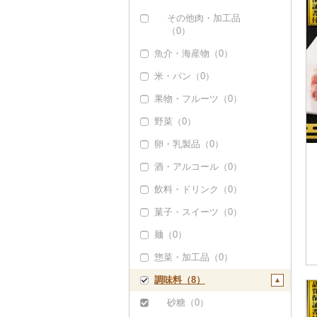
その他豚肉（加工品）
その他肉・加工品
（1）
（0）
魚介・海産物（0）
米・パン（0）
果物・フルーツ（0）
野菜（0）
卵・乳製品（0）
酒・アルコール（0）
飲料・ドリンク（0）
菓子・スイーツ（0）
麺（0）
惣菜・加工品（0）
調味料（8）
砂糖（0）