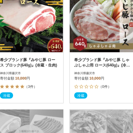
希少ブランド豚『みやじ豚 ロー
希少ブランド豚『みやじ豚 しゃ
ス ブロック(640g)』(冷蔵・生肉)
ぶしゃぶ用 ロース(640g)』(冷
蔵・生肉)
神奈川県藤沢市
神奈川県藤沢市
寄付金額
10,000
円
寄付金額
10,000
円
（3件）
（0件）
冷蔵
冷蔵