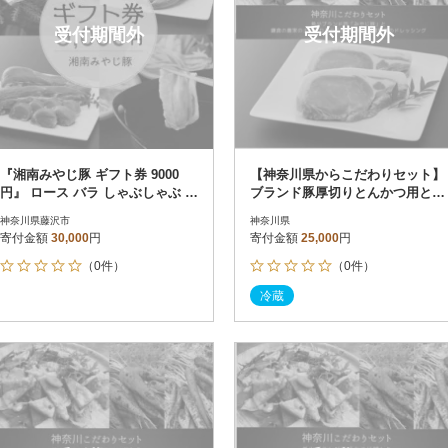
受付期間外
受付期間外
『湘南みやじ豚 ギフト券 9000
【神奈川県からこだわりセット】
円』 ロース バラ しゃぶしゃぶ と
ブランド豚厚切りとんかつ用と鎌
んかつ ソーセージ 生ハム
倉野菜のドレッシング【複数個口
神奈川県藤沢市
神奈川県
で配送】
寄付金額
30,000
円
寄付金額
25,000
円
（0件）
（0件）
冷蔵