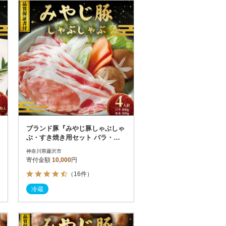
お届け時間帯指定可
発送される月指定可
件数順
90
評価順
120
が高い順
その他
解除
が低い順
さとふる限定のお礼品
定期便
さとふるアプリdeワンストップ申請
対象
ブランド豚『みやじ豚しゃぶしゃ
ぶ・すき焼き用セット バラ・モ
モ(約900g)』
神奈川県藤沢市
寄付金額
10,000
円
（16件）
）
冷蔵