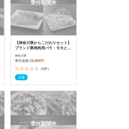
受付期間外
【神奈川県からこだわりセット】
ブランド豚焼肉用バラ・モモと鎌
倉野菜のドレッシング【複数個口
神奈川県
で配送】
寄付金額
25,000
円
（0件）
冷蔵
受付期間外