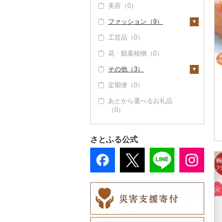
美容（0）
用券（0）
タンス（0）
寝具（0）
食用油（0）
ファッション（9）
水族館（0）
机・テーブル（0）
タオル（0）
はちみつ（8）
工芸品（0）
動物園（0）
椅子・チェア・ソファ
文房具・印鑑（0）
鞄・バッグ（1）
ドレッシング（0）
（0）
花・観葉植物（0）
釣り（0）
食器（0）
トートバッグ・ショル
洋服（8）
その他調味料（2）
その他家具・インテリ
ダーバッグ（1）
その他（3）
ダイビング（0）
キッチン用品（0）
女性・レディース
和服（0）
ア（1）
みりん（0）
キャリーバッグ・スー
（8）
定期便（0）
スキーチケット・リフ
日用品（0）
靴・履物（0）
地域サービス（3）
ツケース（0）
ケチャップ（0）
ト券（0）
男性・メンズ（8）
あとから選べるお礼品
楽器・器材（0）
アクセサリー（0）
その他（0）
その他鞄・バッグ
こしょう（0）
（0）
ゴルフプレー券（0）
子供・ベビー（0）
（0）
本・CD・DVD（0）
その他服飾小物（0）
その他調味料（2）
花火大会チケット
その他洋服（8）
おもちゃ・ぬいぐるみ
（0）
さとふる公式
（0）
カタログギフト（0）
ご当地キャラクター
その他体験・チケット
（0）
（10）
ベビー用品（0）
ペット用品（0）
防災グッズ（0）