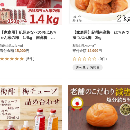
【家庭用】紀州みなべのおばあち
【家庭用】紀州南高梅 はちみつ
ゃん家の梅 1.4kg 南高梅 し
漬つぶれ梅 2kg
ょっぱ～い!!
和歌山県みなべ町
和歌山県みなべ町
寄付金額
15,000
円
寄付金額
14,000
円
（5件）
（0件）
選べる：内容量