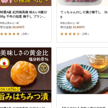
特選A級 紀州南高梅 味わい6種12
てっちゃんのしそ漬け梅干し 1k
00g 千年の知恵 梅干し ブランド
g
梅 和歌山県産
和歌山県みなべ町
和歌山県みなべ町
寄付金額
28,000
円
寄付金額
10,000
円
（3件）
（3件）