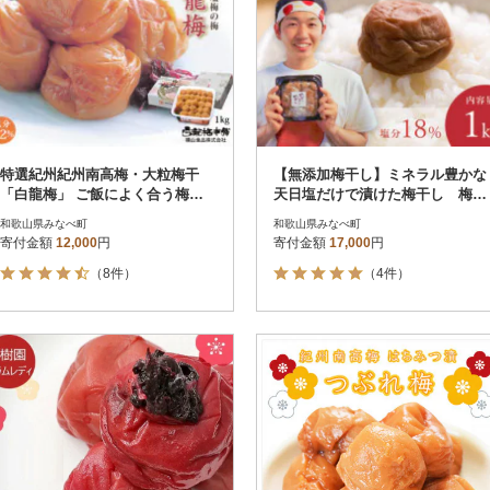
特選紀州紀州南高梅・大粒梅干
【無添加梅干し】ミネラル豊かな
「白龍梅」 ご飯によく合う梅干
天日塩だけで漬けた梅干し 梅ボ
し・1kg(和歌山みなべ産)
ーイズ|南高梅
和歌山県みなべ町
和歌山県みなべ町
寄付金額
12,000
円
寄付金額
17,000
円
（8件）
（4件）