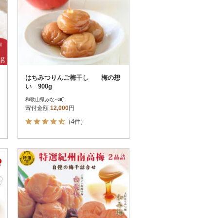
はちみつりんご梅干し 梅の想
い 900g
和歌山県みなべ町
寄付金額
12,000
円
（4件）