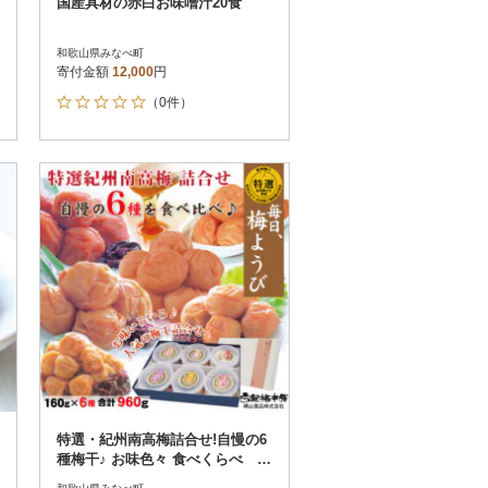
国産具材の赤白お味噌汁20食
和歌山県みなべ町
寄付金額
12,000
円
（0件）
特選・紀州南高梅詰合せ!自慢の6
種梅干♪ お味色々 食べくらべ 計
960g(和歌山みなべ産)