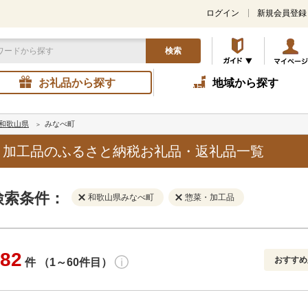
ログイン
新規会員登録
検索
お礼品から探す
地域から探す
和歌山県
みなべ町
・加工品のふるさと納税お礼品・返礼品一覧
検索条件：
和歌山県みなべ町
惣菜・加工品
82
おすすめ
件 （1～60件目）
寄付金額
解除
地域
解除
おすすめ
円～
新着順