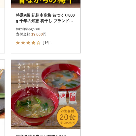
特選A級 紀州南高梅 昔づくり800
g 千年の知恵 梅干し ブランド梅
和歌山県産
和歌山県みなべ町
寄付金額
19,000
円
（1件）