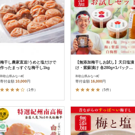
梅干し農家直送!うめと塩だけで
【無添加梅干しお試し】天日塩漬
作ったまっすぐな梅干し1kg
け・紫蘇漬け 各280g×1パック、
白梅酢1本 梅ボーイズ
和歌山県みなべ町
和歌山県みなべ町
寄付金額
10,000
円
寄付金額
16,000
円
（1件）
（5件）