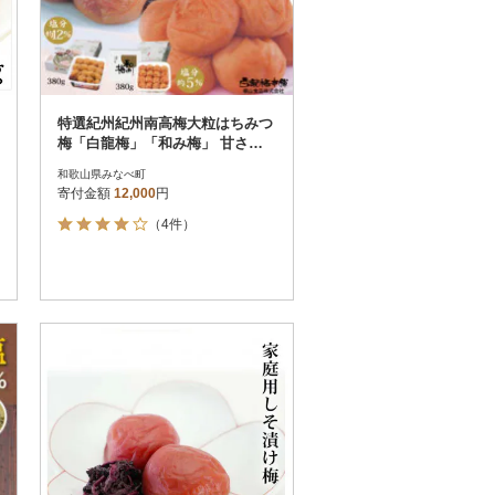
特選紀州紀州南高梅大粒はちみつ
梅「白龍梅」「和み梅」 甘さ
色々梅干し 各380g(和歌山みなべ
和歌山県みなべ町
産)
寄付金額
12,000
円
（4件）