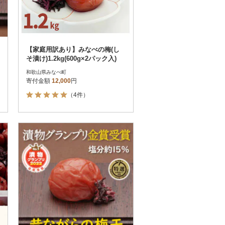
【家庭用訳あり】みなべの梅(し
そ漬け)1.2kg(600g×2パック入)
和歌山県みなべ町
寄付金額
12,000
円
（4件）