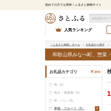
初めての方でも簡単！ふるさと納税サイト
人気ランキング
「ふるさと納税」ホーム
お礼品から探す
和歌山県みなべ町、惣菜
お礼品カテゴリ
解除
肉（0）
1
魚介・海産物（0）
米・パン（0）
果物・フルーツ（5）