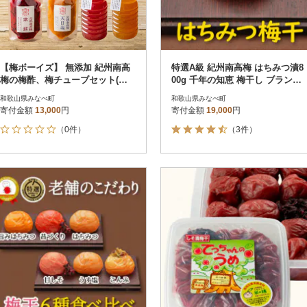
【梅ボーイズ】 無添加 紀州南高
特選A級 紀州南高梅 はちみつ漬8
梅の梅酢、梅チューブセット(白
00g 千年の知恵 梅干し ブランド
梅酢・紫蘇梅酢)天日塩使用
梅 和歌山県産 紀州ほそ川
和歌山県みなべ町
和歌山県みなべ町
寄付金額
13,000
円
寄付金額
19,000
円
（0件）
（3件）