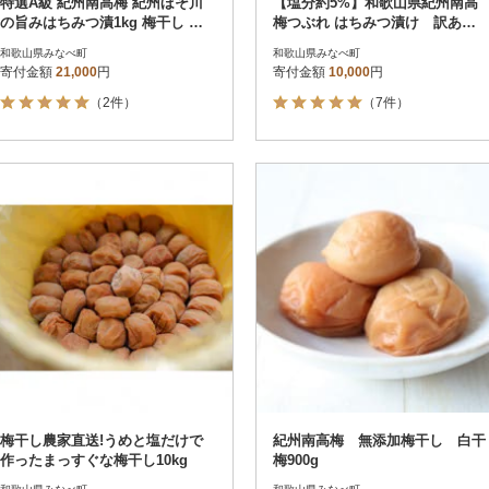
特選A級 紀州南高梅 紀州ほそ川
【塩分約5%】和歌山県紀州南高
の旨みはちみつ漬1kg 梅干し ブ
梅つぶれ はちみつ漬け 訳あ
ランド梅 和歌山県産
り 800g
和歌山県みなべ町
和歌山県みなべ町
寄付金額
21,000
円
寄付金額
10,000
円
（2件）
（7件）
梅干し農家直送!うめと塩だけで
紀州南高梅 無添加梅干し 白干
作ったまっすぐな梅干し10kg
梅900g