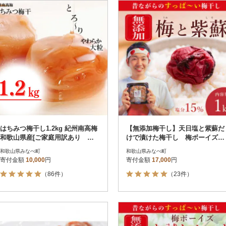
円
レビュー
レビュー
決済方法
解除
寄付金額
PayPay
発送種別
解除
クレジットカード決済
寄付金額
通常
Amazon Pay
冷蔵便
楽天ペイ
冷凍便
メルペイ
コンビニ支払い
ソフトバンクまとめて支払い
au PAY（auかんたん決済）
はちみつ梅干し1.2kg 紀州南高梅
【無添加梅干し】天日塩と紫蘇だ
d払い
和歌山県産[ご家庭用訳あり は
けで漬けた梅干し 梅ボーイズ|
金融機関(Pay-easy決済)
ちみつ梅]
南高梅
和歌山県みなべ町
和歌山県みなべ町
寄付金額
10,000
円
寄付金額
17,000
円
（86件）
（23件）
解除
結果を見る（
182