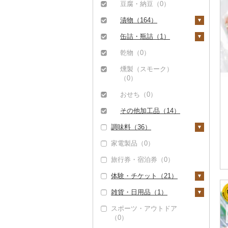
その他果物（5）
その他酒（2）
その他洋菓子（1）
豆腐・納豆（0）
豆乳（0）
レタス（0）
びわ（0）
煎餅・おかき（0）
漬物（164）
その他飲料・ジュース
その他野菜（2）
（3）
ブルーベリー（2）
羊羹（0）
梅干（163）
缶詰・瓶詰（1）
パイナップル（0）
饅頭（0）
キムチ（0）
肉（0）
乾物（0）
栗（0）
大福（0）
その他漬物（1）
魚（0）
燻製（スモーク）
（0）
その他果物（3）
その他和菓子（1）
果物（0）
おせち（0）
ジャム（1）
その他加工品（14）
その他缶詰・瓶詰
調味料（36）
（0）
家電製品（0）
砂糖（0）
旅行券・宿泊券（0）
塩（1）
体験・チケット（21）
醤油（6）
雑貨・日用品（1）
味噌（13）
PayPay商品券（11）
スポーツ・アウトドア
酢（6）
食事券（0）
家具・インテリア
（0）
（1）
だし（0）
温泉・サウナ・スパ利