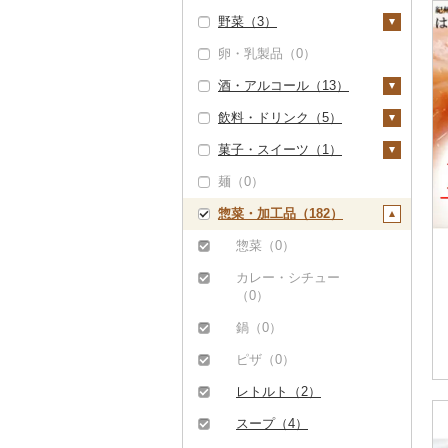
野菜（3）
ぶどう・マスカット
（0）
卵・乳製品（0）
いも（0）
いちご（0）
酒・アルコール（13）
トマト（0）
りんご（0）
飲料・ドリンク（5）
玉ねぎ（0）
ビール・発泡酒（0）
もも（0）
菓子・スイーツ（1）
ねぎ（0）
日本酒（0）
水・ミネラルウォータ
メロン（0）
ー（0）
麺（0）
とうもろこし（0）
焼酎（0）
ケーキ（0）
さくらんぼ（0）
コーヒー・コーヒー豆
惣菜・加工品（182）
根菜（0）
梅酒（11）
クッキー（0）
（0）
梨（0）
アスパラガス（0）
泡盛（0）
焼き菓子（0）
惣菜（0）
茶（0）
マンゴー（0）
豆（1）
ワイン（0）
プリン（0）
カレー・シチュー
果汁飲料（2）
みかん・柑橘（0）
（0）
きのこ（0）
ウイスキー（0）
ゼリー（0）
りんごジュース（0）
紅茶（0）
すいか（0）
鍋（0）
その他野菜（2）
リキュール・洋酒
チョコレート（0）
みかんジュース（オレ
その他飲料・ジュース
キウイ（0）
（0）
ピザ（0）
ンジジュース）（0）
（3）
山菜（0）
カステラ（0）
柿（カキ）（0）
甘酒（0）
レトルト（2）
その他果汁飲料（2）
野菜ジュース（0）
かぼちゃ（0）
アイス・ジェラート
ドライフルーツ（0）
ノンアルコール（0）
（0）
スープ（4）
炭酸飲料（0）
茄子（0）