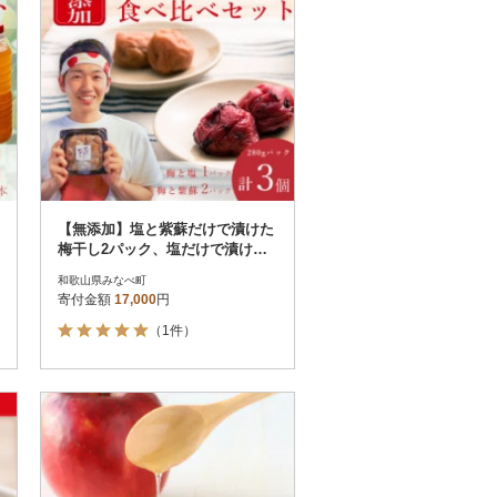
【無添加】塩と紫蘇だけで漬けた
梅干し2パック、塩だけで漬けた
梅干し1パック 梅ボーイズ
和歌山県みなべ町
寄付金額
17,000
円
（1件）