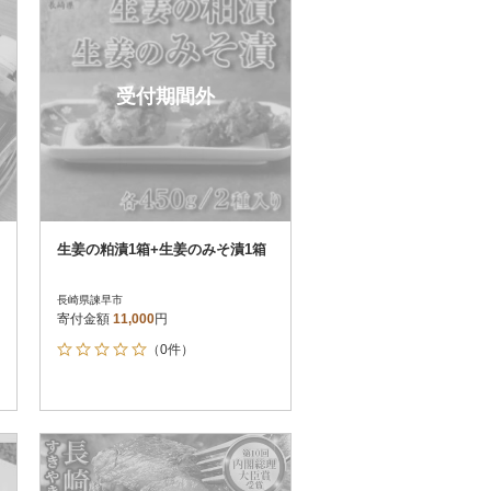
受付期間外
生姜の粕漬1箱+生姜のみそ漬1箱
長崎県諫早市
寄付金額
11,000
円
（0件）