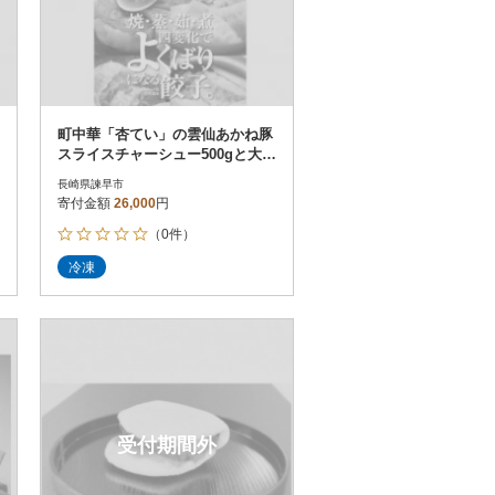
町中華「杏てい」の雲仙あかね豚
スライスチャーシュー500gと大き
な手づくり餃子30個セット
長崎県諫早市
寄付金額
26,000
円
（0件）
冷凍
受付期間外