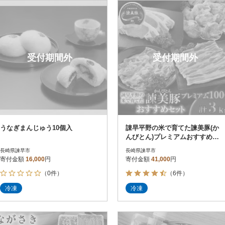
円
レビュー
レビュー
決済方法
解除
寄付金額
PayPay
発送種別
解除
受付期間外
受付期間外
クレジットカード決済
寄付金額
通常
Amazon Pay
冷蔵便
楽天ペイ
冷凍便
メルペイ
コンビニ支払い
ソフトバンクまとめて支払い
au PAY（auかんたん決済）
うなぎまんじゅう10個入
諌早平野の米で育てた諫美豚(か
d払い
んびとん)プレミアムおすすめセ
金融機関(Pay-easy決済)
ット3kg【土井農場】
長崎県諫早市
長崎県諫早市
寄付金額
16,000
円
寄付金額
41,000
円
（0件）
（6件）
解除
結果を見る（
1,085
冷凍
冷凍