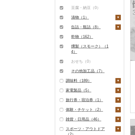
（0）
その他米（0）
その他果物（3）
その他酒（8）
（6）
豆乳（0）
レタス（0）
文旦（0）
その他洋菓子（104）
豆腐・納豆（0）
但馬牛（0）
びわ（0）
その他魚介・加工品
その他飲料・ジュース
その他野菜（385）
まどんな（0）
煎餅・おかき（0）
漬物（1）
（178）
（265）
土佐あかうし（0）
ブルーベリー（3）
ポンカン（0）
羊羹（0）
梅干（0）
缶詰・瓶詰（8）
佐賀牛（0）
パイナップル（0）
その他柑橘（0）
饅頭（3）
キムチ（0）
肉（0）
乾物（162）
長崎和牛（209）
栗（0）
大福（0）
その他漬物（1）
魚（1）
燻製（スモーク）（1
あか牛（0）
その他果物（0）
4）
その他和菓子（78）
果物（1）
宮崎牛（0）
おせち（0）
ジャム（5）
その他牛肉（精肉）
その他加工品（7）
（142）
その他缶詰・瓶詰
調味料（189）
（1）
家電製品（5）
砂糖（0）
旅行券・宿泊券（1）
塩（0）
季節・空調家電（0）
体験・チケット（2）
醤油（51）
キッチン家電（0）
旅行券（0）
雑貨・日用品（46）
味噌（0）
照明器具（0）
宿泊券（1）
PayPay商品券（0）
スポーツ・アウトドア
酢（0）
パソコン・周辺機器
食事券（0）
家具・インテリア（1
（2）
（1）
2）