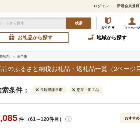
ログイン
新規会員登録
検索
お礼品から探す
地域から探す
長崎県
諫早市
工品のふるさと納税お礼品・返礼品一覧（2ページ
検索条件：
長崎県諫早市
惣菜・加工品
,085
おすすめ
件 （61～120件目）
寄付金額
解除
地域
解除
おすすめ
円～
新着順