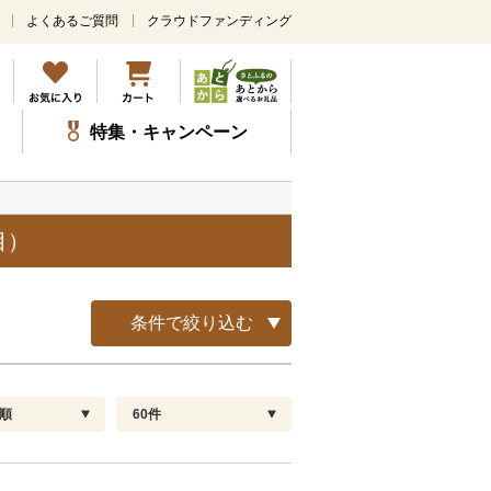
よくあるご質問
クラウドファンディング
メ
イ
ン
コ
ン
特集・キャンペーン
テ
ン
ツ
に
ス
目）
キ
ッ
プ
条件で絞り込む
順
60件
配送指定
解除
順
30
お届け日時指定可
60