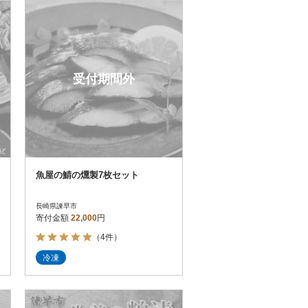
お届け時間帯指定可
発送される月指定可
件数順
90
評価順
120
が高い順
その他
解除
受付期間外
が低い順
さとふる限定のお礼品
定期便
さとふるアプリdeワンストップ申請
対象
魚屋の鯖の燻製7枚セット
長崎県諫早市
寄付金額
22,000
円
（4件）
件）
冷凍