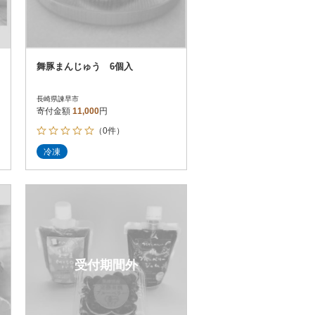
舞豚まんじゅう 6個入
長崎県諫早市
寄付金額
11,000
円
（0件）
冷凍
受付期間外