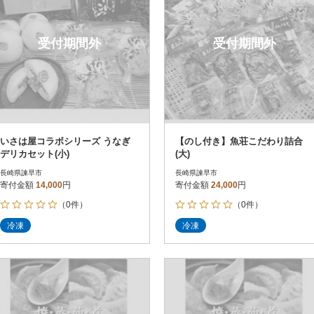
受付期間外
受付期間外
いさは屋コラボシリーズ うなぎ
【のし付き】魚荘こだわり詰合
デリカセット(小)
(大)
長崎県諫早市
長崎県諫早市
寄付金額
14,000
円
寄付金額
24,000
円
（0件）
（0件）
冷凍
冷凍