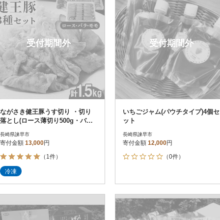
受付期間外
受付期間外
ながさき健王豚うす切り ・切り
いちごジャム(パウチタイプ)4個セ
落とし(ロース薄切り500g・バラ
ット
薄切り500g・モモ切落し500g)
長崎県諫早市
長崎県諫早市
寄付金額
13,000
円
寄付金額
12,000
円
（1件）
（0件）
冷凍