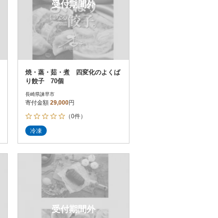
受付期間外
焼・蒸・茹・煮 四変化のよくば
り餃子 70個
長崎県諫早市
寄付金額
29,000
円
（0件）
冷凍
受付期間外