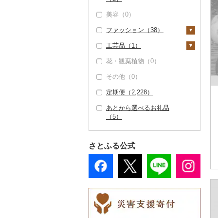
だし（51）
温泉・サウナ・スパ利
美容（0）
TV・オーディオ・カ
用券（0）
タンス（0）
寝具（1）
ゴルフ（0）
食用油（2）
メラ（0）
ファッション（38）
水族館（0）
机・テーブル（2）
布団（1）
タオル（0）
釣り（0）
えごま油（2）
はちみつ（6）
美容・健康家電（0）
工芸品（1）
動物園（0）
椅子・チェア・ソファ
枕（0）
文房具・印鑑（5）
サイクリング（0）
鞄・バッグ（10）
オリーブオイル（0）
ドレッシング（2）
カー用品（4）
（4）
花・観葉植物（0）
釣り（0）
毛布（0）
ボールペン（0）
食器（1）
アウトドア・キャンプ
トートバッグ・ショル
洋服（18）
織物（0）
ごま油（0）
その他調味料（179）
時計（0）
その他家具・インテリ
（2）
ダーバッグ（3）
その他（0）
ダイビング（0）
タオルケット（0）
ノート・ファイル
グラス・カップ（1）
キッチン用品（6）
女性・レディース
和服（0）
陶器・漆器（1）
ア（6）
その他食用油（0）
みりん（0）
その他家電（0）
（0）
その他スポーツ（0）
キャリーバッグ・スー
（5）
定期便（2,228）
スキーチケット・リフ
その他寝具（0）
タンブラー（0）
包丁（0）
日用品（0）
靴・履物（0）
信楽焼（0）
その他装飾品・工芸品
ツケース（0）
ケチャップ（0）
ト券（0）
印鑑（0）
男性・メンズ（5）
（0）
あとから選べるお礼品
箸（0）
フライパン（0）
楽器・器材（0）
アクセサリー（0）
唐津焼（0）
その他鞄・バッグ
こしょう（0）
（5）
ゴルフプレー券（0）
その他文房具（5）
子供・ベビー（8）
（7）
スプーン・フォーク・
鍋（0）
本・CD・DVD（0）
その他服飾小物（1
備前焼（0）
その他調味料（179）
花火大会チケット
ナイフ（0）
その他洋服（0）
4）
まな板（0）
おもちゃ・ぬいぐるみ
美濃焼（0）
（0）
さとふる公式
皿・椀（0）
（0）
財布（10）
土鍋（0）
村上木彫堆朱（0）
カタログギフト（0）
弁当箱（0）
ご当地キャラクター
ショール・ストール
その他キッチン用品
その他陶器・漆器
その他体験・チケット
（0）
（0）
その他食器（1）
（6）
（1）
（2）
ベビー用品（0）
ネクタイ・ベルト
（0）
ペット用品（3）
マフラー・手袋（0）