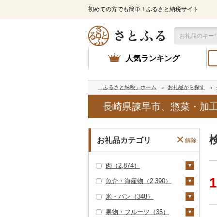
初めての方でも簡単！ふるさと納税サイト
人気ランキング
「ふるさと納税」ホーム
お礼品から探す
長崎県諫早市、惣菜・加
お礼品カテゴリ
解除
肉（2,874）
1
魚介・海産物（2,390）
牛肉（精肉）（988）
米・パン（348）
ステーキ（363）
牛肉（加工品）（1
カニ（0）
6）
果物・フルーツ（35）
すき焼き（135）
エビ（2）
米（337）