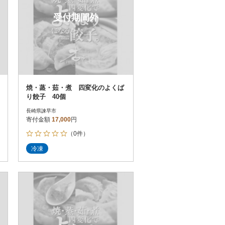
受付期間外
焼・蒸・茹・煮 四変化のよくば
り餃子 40個
長崎県諫早市
寄付金額
17,000
円
（0件）
冷凍