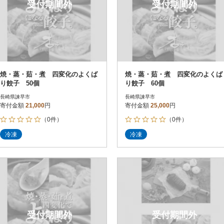
受付期間外
受付期間外
焼・蒸・茹・煮 四変化のよくば
焼・蒸・茹・煮 四変化のよくば
り餃子 50個
り餃子 60個
長崎県諫早市
長崎県諫早市
寄付金額
21,000
円
寄付金額
25,000
円
（0件）
（0件）
冷凍
冷凍
受付期間外
受付期間外