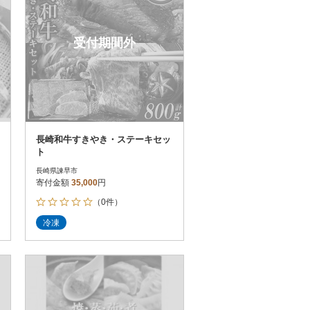
受付期間外
長崎和牛すきやき・ステーキセッ
ト
長崎県諫早市
寄付金額
35,000
円
（0件）
冷凍