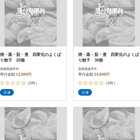
受付期間外
受付期間外
焼・蒸・茹・煮 四変化のよくば
焼・蒸・茹・煮 四変化のよくば
り餃子 20個
り餃子 30個
長崎県諫早市
長崎県諫早市
寄付金額
12,000
円
寄付金額
14,000
円
（0件）
（0件）
冷凍
冷凍