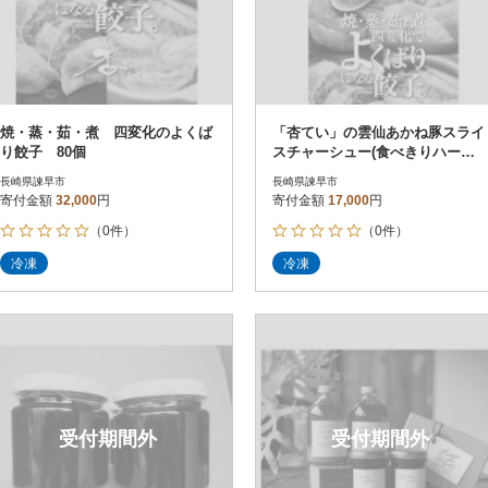
焼・蒸・茹・煮 四変化のよくば
「杏てい」の雲仙あかね豚スライ
り餃子 80個
スチャーシュー(食べきりハーフ
サイズ)と大きな手づくり餃子20
長崎県諫早市
長崎県諫早市
個セット
寄付金額
32,000
円
寄付金額
17,000
円
（0件）
（0件）
冷凍
冷凍
受付期間外
受付期間外