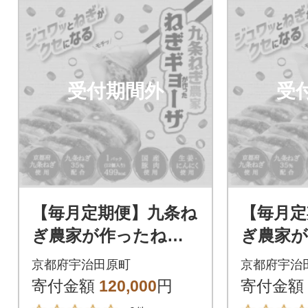
受付期間外
受
【毎月定期便】九条ね
【毎月定
ぎ農家が作ったねぎ
ぎ農家
ギョーザ(12個×10パ
ギョーザ(
京都府宇治田原町
京都府宇治
ック)全6回
ック)全1
寄付金額
120,000
円
寄付金額