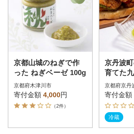
京都山城のねぎで作
京丹波町
った ねぎベーゼ 100g
育てた
ルデソー
京都府木津川市
京都府京丹
寄付金額
4,000
円
寄付金額
（2件）
冷蔵