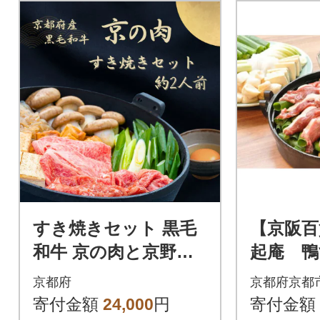
すき焼きセット 黒毛
【京阪百
和牛 京の肉と京野菜
起庵 鴨
のすき焼き鍋セット 2
ト
京都府
京都府京都
人前 鍋セット お取り
寄付金額
24,000
円
寄付金額