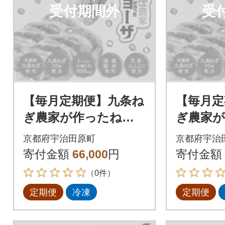
受付期間外
受
【毎月定期便】九条ね
【毎月定
ぎ農家が作ったねぎ
ぎ農家
ギョーザ(12個×5パッ
ギョーザ(
京都府宇治田原町
京都府宇治
ク)全6回
ク)全12
寄付金額
66,000
円
寄付金額
（0件）
定期便
冷凍
定期便