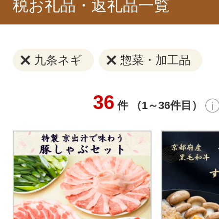
税お礼品・返礼品一覧
九条ネギ
惣菜・加工品
36
件 （1～36件目）