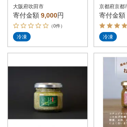
うざ 九
大阪府吹田市
京都府京都
ざ|京都 
寄付金額
9,000
円
寄付金額
菜 グル
（0件）
冷凍
冷凍