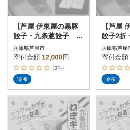
【芦屋 伊東屋の黒豚
【芦屋 
餃子・九条葱餃子 各
餃子2折
1折セット】
折セッ
兵庫県芦屋市
兵庫県芦屋
寄付金額
12,000
円
寄付金額
（0件）
冷凍
冷凍