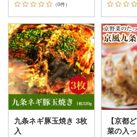
縮
（0件）
九条ネギ豚玉焼き 3枚
【京都ど
入
菜の入