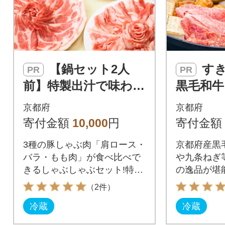
【鍋セット2人
すき焼きセット
PR
PR
前】特製出汁で味わう
黒毛和牛
京丹波高原豚と九条ね
野菜の
京都府
京都府
ぎの豚しゃぶセット
ット 2
寄付金額
10,000
円
寄付金額
お取り寄せグルメ
お取り
3種の豚しゃぶ肉「肩ロース・
京都府産黒
バラ・もも肉」が食べ比べで
や九条ねぎ
きるしゃぶしゃぶセット!特製
の逸品が堪
出汁・九条ねぎ付き
のすき焼き
（2件）
冷蔵
冷蔵