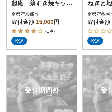
起庵 鶏すき焼キッ
ねぎと地
ト
りのプレ
京都府京都市
京都府亀岡
前
寄付金額
15,000
円
寄付金額
（1件）
冷凍
冷凍
受付期間外
受