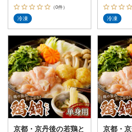
の鍋セット! 冷凍
の鍋セッ
（0件）
冷凍
冷凍
京都・京丹後の若鶏と
京都・京