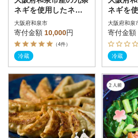
ネギを使用したネギ
ネギを
キムチ(200g入×5袋)。
キムチ(2
大阪府和泉市
大阪府和泉
道の駅オリジナルキ
道の駅
寄付金額
10,000
円
寄付金額
ムチです。
ムチで
（4件）
冷蔵
冷蔵