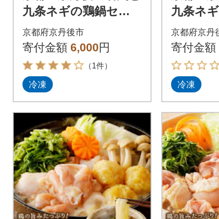
九条ネギの鶏鍋セッ
九条ネ
ト(1人前 単身用セッ
ト(6～
京都府京丹後市
京都府京丹
ト)特製出汁とうどん
ー用)特
寄付金額
6,000
円
寄付金額
付き鍋セット! 冷凍
ん付き鍋
（1件）
冷凍
冷凍