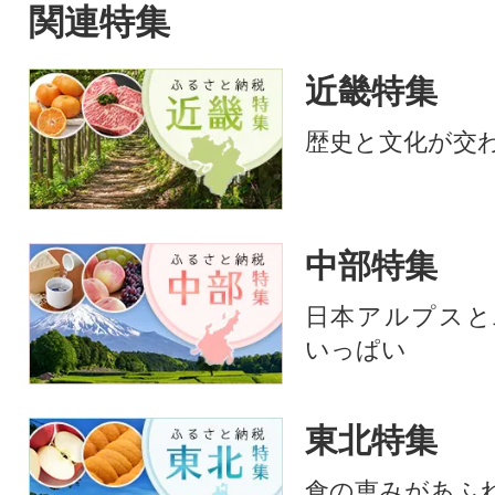
んや柑橘だけじゃない!太平洋
関連特集
でとれたかつおは高知(土佐)に
も負けない鮮度でかつお本来
近畿特集
の旨味を存分に楽しめます。
形や大きさは不揃いですが、
歴史と文化が交
味は訳なし!人気のかつおのた
たきをどうぞご賞味くださ
い。鰹のタタキ かつおたたき
冷凍 小分け カツオタタキ 骨取
中部特集
り 骨なし たたき
日本アルプスと
いっぱい
東北特集
食の恵みがあふ