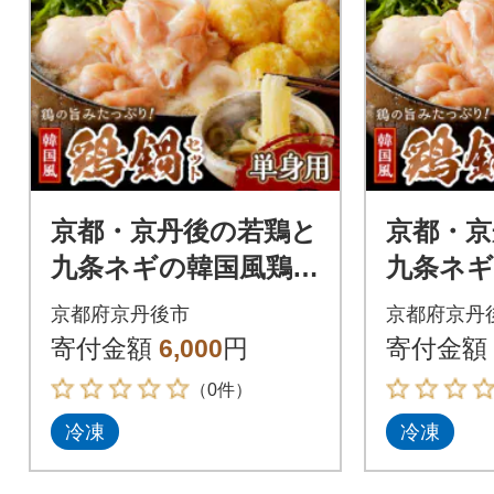
京都・京丹後の若鶏と
京都・京
九条ネギの韓国風鶏鍋
九条ネギ
セット(単身用セット)
セット(
京都府京丹後市
京都府京丹
セット)
寄付金額
6,000
円
寄付金額
（0件）
冷凍
冷凍