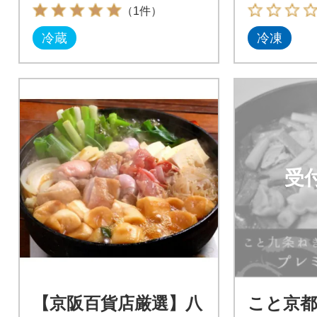
寄せグルメ
（1件）
冷蔵
冷凍
受
【京阪百貨店厳選】八
こと京都