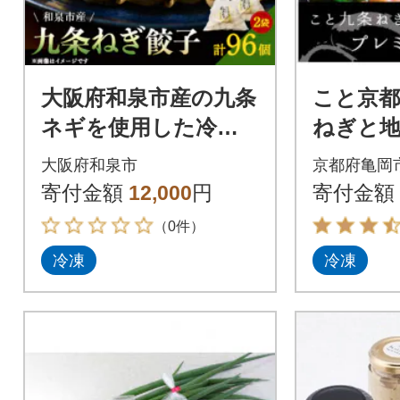
大阪府和泉市産の九条
こと京都
ネギを使用した冷凍
ねぎと地
餃子 48個入×2パッ
りのプ
大阪府和泉市
京都府亀岡
ク(計96個) 道の駅で
焼き 2人
寄付金額
12,000
円
寄付金額
大好評!
（0件）
冷凍
冷凍