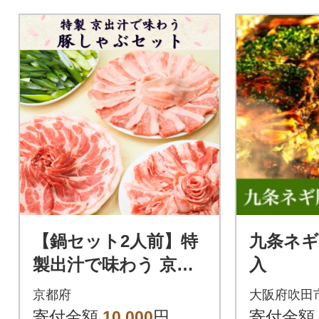
【鍋セット2人前】特
九条ネギ
製出汁で味わう 京丹
入
波高原豚と九条ねぎの
京都府
大阪府吹田
豚しゃぶセット お取
寄付金額
10,000
円
寄付金額