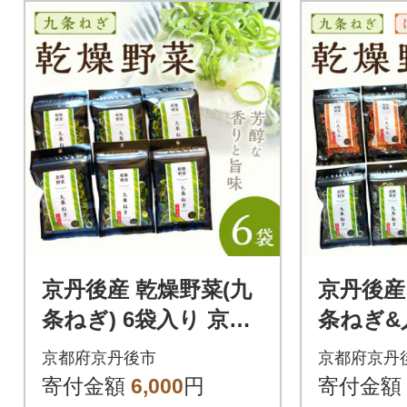
京丹後産 乾燥野菜(九
京丹後産
条ねぎ) 6袋入り 京丹
条ねぎ&
後産九条葱を凝縮
各3袋×
京都府京丹後市
京都府京丹
条葱と
寄付金額
6,000
円
寄付金額