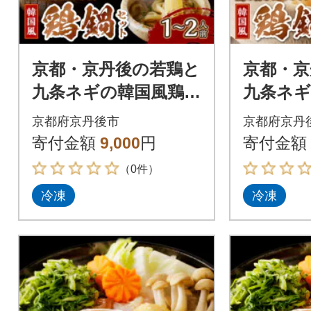
京都・京丹後の若鶏と
京都・京
九条ネギの韓国風鶏鍋
九条ネギ
セット(1～2人前)
セット(3
京都府京丹後市
京都府京丹
寄付金額
9,000
円
寄付金額
（0件）
冷凍
冷凍