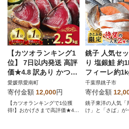
【カツオランキング1
銚子 人気セッ
位】 7日以内発送 高評
り 塩銀鮭 約1
価★4.8 訳あり かつお
フィーレ約1k
のたたき 2.5kg
2.0kg【さと
愛媛県愛南町
千葉県銚子市
定】
寄付金額
12,000
円
寄付金額
12,0
【カツオランキングで1位獲
銚子東洋の人気「
得!】おかげさまで高評価★4.
け」と「さば」が
8!四国一の水揚げを誇る愛媛県
める訳ありセット。
愛南町のかつお。愛媛はみか
お届けします!