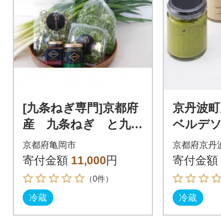
[九条ねぎ専門]京都府
京丹波町
産 九条ねぎ と九条
ベルデ
ねぎ加工品 詰め合わ
クリー
京都府亀岡市
京都府京丹
せセット
せ
寄付金額
11,000
円
寄付金額
（0件）
冷蔵
冷蔵