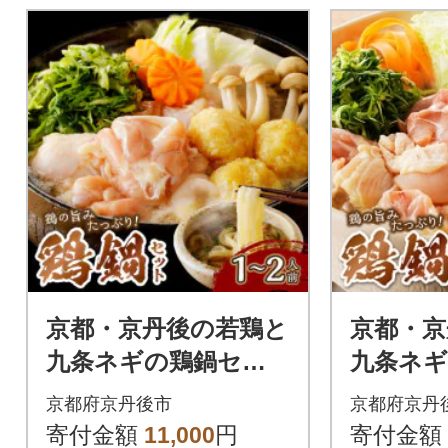
京都・京丹後の若鶏と
京都・京
九条ネギの鶏鍋セッ
九条ネ
ト(1人前～2人前) 特
ト(3人前
京都府京丹後市
京都府京丹
製出汁とうどん付き
製出汁
寄付金額
11,000
円
寄付金額