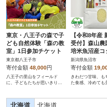
東京・八王子の森で子
【令和8年産 
ども自然体験「森の教
受付】森山農
室」1日参加チケット
培米魚沼産コ
(新潟県認証)5
東京都八王子市
新潟県魚沼市
寄付金額
48,000
円
寄付金額
19,0
八王子の里山をフィールド
きわだつ甘味、も
に、子どもたちが思いきり自
た食感、冷めても
然の中で遊び学ぶ「森の教
潟県認証特別栽培
室」の体験チケットです!
北海道
北海道