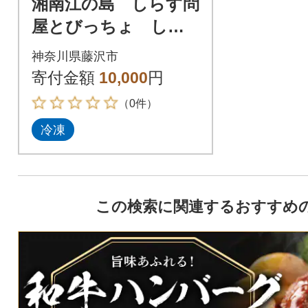
湘南江の島 しらす問
屋とびっちょ しら
すブラックコロッケ2
神奈川県藤沢市
0個
寄付金額
10,000
円
（0件）
冷凍
この検索に関連するおすすめ