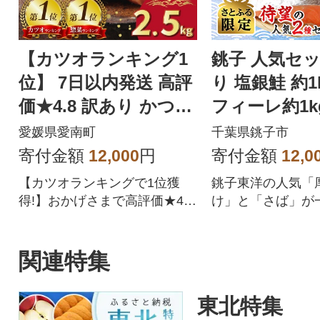
【カツオランキング1
銚子 人気セッ
位】 7日以内発送 高評
り 塩銀鮭 約1
価★4.8 訳あり かつお
フィーレ約1k
のたたき 2.5kg
2.0kg【さと
愛媛県愛南町
千葉県銚子市
定】
寄付金額
12,000
円
寄付金額
12,0
【カツオランキングで1位獲
銚子東洋の人気「
得!】おかげさまで高評価★4.
け」と「さば」が
8!四国一の水揚げを誇る愛媛県
める訳ありセット。
愛南町のかつお。愛媛はみか
お届けします!
んや柑橘だけじゃない!太平洋
関連特集
でとれたかつおは高知(土佐)に
も負けない鮮度でかつお本来
東北特集
の旨味を存分に楽しめます。