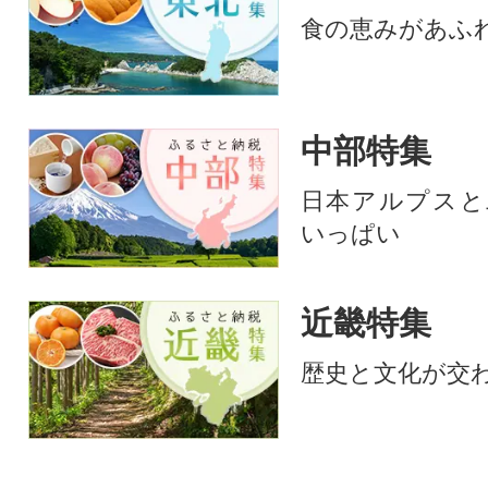
形や大きさは不揃いですが、
食の恵みがあふ
味は訳なし!人気のかつおのた
たきをどうぞご賞味くださ
い。鰹のタタキ かつおたたき
冷凍 小分け カツオタタキ 骨取
中部特集
り 骨なし たたき
日本アルプスと
いっぱい
近畿特集
歴史と文化が交